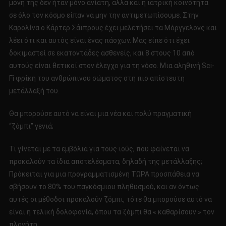
μόνη της δεν ήταν μόνο ανίατη, αλλά και η ιατρική κοινότητα
σε όλο τον κόσμο είπαν να μην την αντιμετωπίσουμε. Στην
Καρολίνα ο Κάρτερ Σάιπρους έχει μελετήσει τα Μόργγελονς και
λέει ότι και αυτός είναι ένας πάσχων. Μας είπε ότι έχει
δοκιμαστεί σε εκατοντάδες ασθενείς, και 8 στους 10 από
αυτούς είναι θετικοί στον έλεγχο για τη νόσο. Μια αληθινή Sci-
Fi φρίκη του ανθρώπινου σώματος στη πιο απίστευτη
μετάλλαξή του.
Θα μπορούσε αυτό να είναι μια νέα και πολύ πραγματική
“ζόμπι” γενιά;
Τι γίνεται με τα εμβόλια για τους ιούς, που φαίνεται να
προκαλούν τα ίδια αποτελέσματα, δηλαδή της μετάλλαξης;
Πρόκειται για μια προγραμματισμένη ΤΩΡΑ προσπάθεια να
σβήσουν το 80% του παγκόσμιου πληθυσμού, και αν όντως
αυτές οι μέθοδοι προκαλούν ζόμπι, τότε θα μπορούσε αυτό να
είναι η τελική δολοφονία, όπου τα ζόμπι θα « καθαρίσουν » τον
πλανήτη;