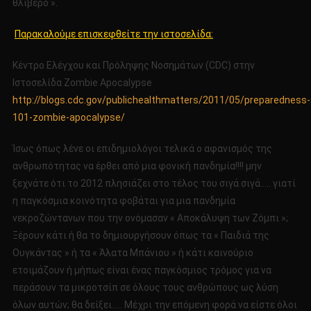
θλιβερό ».
Παρακαλούμε επισκεφθείτε την ιστοσελίδα:
Κέντρο Ελέγχου και Πρόληψης Νοσημάτων (CDC) στην
Ιστοσελίδα Zombie Apocalypse
http://blogs.cdc.gov/publichealthmatters/2011/05/preparedness-
101-zombie-apocalypse/
Ίσως όπως λένε οι επιδημιολόγοι τελικά ο αφανισμός της
ανθρωπότητας να έρθει από μια φονική πανδημία!!!! μην
ξεχνάτε ότι το 2012 πλησιάζει στο τέλος του σιγά σιγά….. γιατί
η παγκόσμια κοινότητα φοβάται για μια πανδημία
νεκροζώντανων που την ονόμασαν « Αποκάλυψη των Ζόμπι »;
Ξέρουν κάτι ή θα το δημιουργήσουν όπως τα « Παιδιά της
Ουγκάντας » ή τα « Άλατα Μπάνιου » ή κάτι καινούριο
ετοιμάζουν ή μήπως είναι ένας παγκόσμιος τρόμος για να
περάσουν τα μικροτσίπ σε όλους τους ανθρώπους ως λύση
όλων αυτών; θα δείξει….. Μέχρι την επόμενη φορά να είστε όλοι