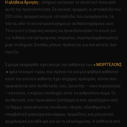
Η αλήθεια Άρνηση
ς, πλήρως κατανοεί το σκεπτικό πίσω από
αυτή την προειδοποίηση. Σε γενικές γραμμές, η ιστοσελίδα του
CDC είναι πραγματικά μια ιστοσελίδα, που αναφέρονται τα
πάντα, από το κοινό κρυολόγημα ως σε θανατηφόρους ιούς.
Τότε γιατί η ξαφνική ανάγκη να προειδοποιήσει το κοινό για
τις πιθανές καταστροφικές ενέργειες, συμπεριλαμβανομένης
μιας επιδημίας Zombie, μήπως πρόκειται για ένα αστείο; Δεν
νομίζω.
Έχουμε αναφερθεί σχετικά με την ασθένεια των
« ΜΟΡΓΓΕΛΟΝΣ
»
αρκετό καιρό τώρα, που πρόκειται για μια φοβερή ασθένεια
κατά την οποία ο ασθενής έχει άσχημες εμπειρίες πόνου που
προκαλείται από συνθετικές ίνες, ξενιστής – νανοτεχνολογίας
– κάτοικος, ο κύριος υποδοχής είναι το ανθρώπινο σώμα. Οι
συνθετικές ίνες προκαλούν ξεσπάσματα που προεξέχουν από
το δέρμα, προκαλώντας επώδυνες πληγές, εξανθήματα. Η
υπερβολική φαγούρα και κάψιμο, τρομάζεις, και μια γενική
ψυχολογική κατάθλιψη για να το ολοκληρώσει. Η ασθένεια από