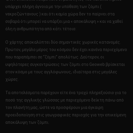
υπάρχει πλήρη άγνοια με την υπόθεση των ζόμπι (
νεκροζώντανους ) και ότι καμία χώρα δεν το παίρνει στα
σοβαρά ότι μπορεί να υπάρξει μια « αποκάλυψη » και να χαθεί
όλη η ανθρωπότητα από κάτι τέτοιο:
Ο χάρτης αποκαλύπτει δύο σημαντικές χωρικές κατανομές.
Πρώτον, μεγάλο μέρος του κόσμου δεν έχει κανένα περιεχόμενο
που παραπέμπει σε “ζόμπι” απολύτως. Δεύτερον, οι
υψηλότερες συγκεντρώσεις των ζόμπι στο Geoweb βρίσκεται
στον κόσμο με τους αγγλόφωνους, ιδιαίτερα στις μεγάλες
χώρες.
Τα αποτελέσματα παρέχουν είτε ένα τραχύ πληρεξούσιο για το
ποσό της αγγλικής γλώσσας με περιεχόμενο δείκτη πάνω από
τον πλανήτη μας, ώστε να προσφέρουν μια έγκαιρη
προειδοποίηση στις γεωγραφικές περιοχές για την επικείμενη
αποκάλυψη των ζόμπι.