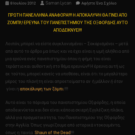
Saman Lycan
Για
8 Ιουλίου 2012
Αφήστε Ένα Σχόλιο
Το
ΠΡΩΤΗ ΠΑΝΕΛΛΗΝΙΑ ΑΝΑΦΟΡΑ!!!! Η ΑΠΟΚΑΛΥΨΗ ΘΑ ΓΙΝΕΙ ΑΠΟ
ΠΡΩΤΗ
ΖΟΜΠΙ!;! ΕΡΕΥΝΑ ΤΟΥ ΠΑΝΕΠΙΣΤΗΜΙΟΥ ΤΗΣ ΟΞΦΟΡΔΗΣ ΑΥΤΟ
ΠΑΝΕΛΛΗ
ΑΠΟΔΕΙΚΝΥΕΙ!!!
ΑΝΑΦΟΡΑ!!
Η
Λοιπόν, μπορεί να είστε συγκλονισμένοι – Σοκαρισμένοι – μετά
ΑΠΟΚΑΛΥ
από αυτό το άρθρο μα όπως και να έχει είναι η ωμή αλήθεια από
ΘΑ
ΓΙΝΕΙ
μια ερεύνα ενός πανεπιστημίου όπου η φήμη του είναι
ΑΠΟ
τεράστια και αυθεντική στο θέμα ερευνών!! Η έρευνα αυτή ως
ΖΟΜΠΙ!;!
εκ τούτου, μπορεί κανείς να υποθέσει, είναι ότι το μεγαλύτερο
ΕΡΕΥΝΑ
μέρος του πλανήτη είναι απροετοίμαστο αν ή μάλλον
ή όταν
ΤΟΥ
γίνει η
αποκάλυψη των ζόμπι
!!!!
ΠΑΝΕΠΙΣ
ΤΗΣ
Αυτό είναι το πόρισμα του πανεπιστημίου Οξφόρδης, η οποία
ΟΞΦΟΡΔΗ
αποδεικνύεται και δεν είναι κάποια σκιερή Εγγλέζικη πλάκα,
ΑΥΤΟ
αλλά για πραγματικότητα, του Πανεπιστημίου της Οξφόρδης
ΑΠΟΔΕΙΚΝΥ
στην Αγγλία. Όπως γνωρίζουμε από ιστορικά ντοκουμέντα,
όπως η ταινία
Shaun of the Dead
!!!!