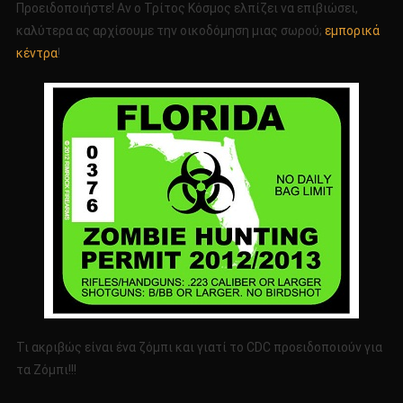
Προειδοποιήστε! Αν ο Τρίτος Κόσμος ελπίζει να επιβιώσει,
καλύτερα ας αρχίσουμε την οικοδόμηση μιας σωρού;
εμπορικά
κέντρα
!
Τι ακριβώς είναι ένα ζόμπι και γιατί το CDC προειδοποιούν για
τα Zόμπι!!!