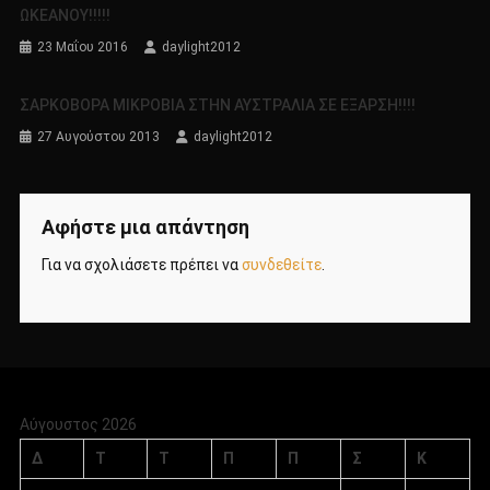
ΩΚΕΑΝΟΥ!!!!!
23 Μαΐου 2016
daylight2012
ΣΑΡΚΟΒΟΡΑ ΜΙΚΡΟΒΙΑ ΣΤΗΝ ΑΥΣΤΡΑΛΙΑ ΣΕ ΕΞΑΡΣΗ!!!!
27 Αυγούστου 2013
daylight2012
Αφήστε μια απάντηση
Για να σχολιάσετε πρέπει να
συνδεθείτε
.
Αύγουστος 2026
Δ
Τ
Τ
Π
Π
Σ
Κ