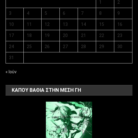
1
2
3
4
5
6
7
8
9
10
11
12
13
14
15
16
17
18
19
20
21
22
23
24
25
26
27
28
29
30
31
« Ιούν
ΚΑΠΟΥ ΒΑΘΙΑ ΣΤΗΝ ΜΕΣΗ ΓΗ