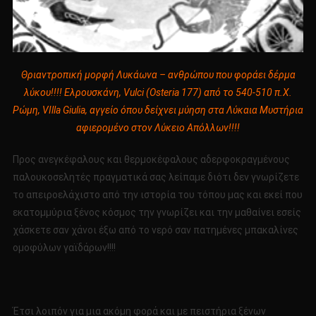
Θριαντροπική μορφή Λυκάωνα – ανθρώπου που φοράει δέρμα
λύκου!!!! Ελρουσκάνη, Vulci (Osteria 177) από το 540-510 π.Χ.
Ρώμη, VIlla Giulia, αγγείο όπου δείχνει μύηση στα Λύκαια Μυστήρια
αφιερομένο στον Λύκειο Απόλλων!!!!
Προς ανεγκέφαλους και θερμοκέφαλους αδερφοκραγμένους
παλουκοσελητές πραγματικά σας λείπαμε διότι δεν γνωρίζετε
το απειροελάχιστο από την ιστορία του τόπου μας και εκεί που
εκατομμύρια ξένος κόσμος την γνωρίζει και την μαθαίνει εσείς
χάσκετε σαν χάνοι έξω από το νερό σαν πατημένες μπακαλίνες
ομοφύλων γαϊδάρων!!!!
Έτσι λοιπόν για μια ακόμη φορά και με πειστήρια ξένων