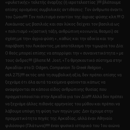
«φυλετικής» τελετής έναρξης (ή ιεροτελεστίας )!!!! βλέπουμε
επίσης ορισμένες συμβολικές αντιθέσεις: Τον άνθρωπο έναντι
του ζώου!!!!! Τον πολιτισμό εναντίον της άγριας φύσης κλπ.!!!! Ο
Λυκάωνας ως βασιλιάς και σαν λύκος δείχνει τον βασιλιά ως
« πολιτισμό »»(αστική τάξη, ανθρώπινη κοινωνία, θεσμοί) σε
σχέση με την« άγρια ​​φύση » , καθώς και την αδικία και την
παράβαση του Λυκάοντος, με αποτέλεσμα την τιμωρία του Δία:
Ο θεός μπορεί επίσης να απορρίψει την « συναινετικότητα » με
τους άνδρες!!!! (βλεπε Μ. Jost, «Tο θρησκευτικό σύστημα στην
Αρκαδία» στο D. Odgen,
C
ompanion
T
o
G
reek
R
eligion
,
σελ.275)!!!! εκτός από τη συμβολική αξία, δεν πρέπει επίσης να
ξεχνάμε ότι όλα αυτά τα κείμενα φαίνονται κάπως να
αναφέρονται σε κάποιο είδος ανθρώπινης θυσίας που
πραγματοποιείται στην Αρκαδία για τον Δία!!!! Αλλά δεν πρέπει
να ξεχνάμε άλλες πιθανές ερμηνείες του μύθου και πρέπει να
λάβουμε υπόψη τη φύση των πηγών μας: Δεν έχουμε στην
πραγματικότητα πηγές της Αρκαδίας, αλλά έναν Αθηναίο
φιλόσοφο (Πλάτωνα)!!!!! έναν φυσικό ιστορικό του 1ου αιώνα