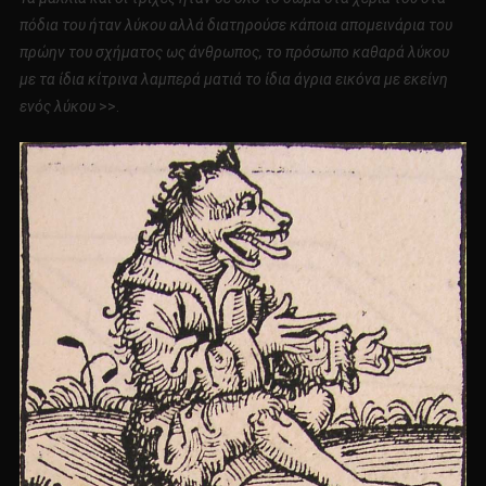
πόδια του ήταν λύκου αλλά διατηρούσε κάποια απομεινάρια του
πρώην του σχήματος ως άνθρωπος, το πρόσωπο καθαρά λύκου
με τα ίδια κίτρινα λαμπερά ματιά το ίδια άγρια εικόνα με εκείνη
ενός λύκου
>>.