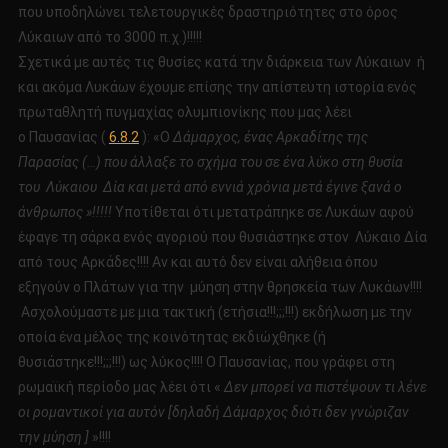
που υποδηλώνει τελετουργικές δραστηριότητες στο όρος
Λύκαιων από το 3000 π.χ.)!!!!!
Σχετικά με αυτές τις θυσίες κατά την διάρκεια των Λύκαιων ή
και ακόμα Λυκάων έχουμε επίσης την απίστευτη ιστορία ενός
πρωταθλητή πυγμαχίας ολυμπιονίκης που μας λέει
ο Παυσανίας (
6.8.2
): «Ο
Δάμαρχος, ένας Αρκαδίτης της
Παρασίας (…) που άλλαξε το σχήμα του σε ένα λύκο στη θυσία
του Λύκαιου Δία και μετά από εννιά χρόνια μετά έγινε ξανά ο
άνθρωπος »!!!!!
Υποτίθεται ότι μετατράπηκε σε Λυκάων αφού
έφαγε τη σάρκα ενός αγοριού που θυσιάστηκε στον Λύκαιο Δία
από τους Αρκάδες!!!! Αν και αυτό δεν είναι αλήθεια όπου
εξηγούν ο Πλάτων για την μύηση στην θρησκεία των Λυκάων!!!!
Ασχολούμαστε με μια τακτική (ετήσια!!!;;;!!!) εκδήλωση με την
οποία ένα μέλος της κοινότητας εκδιώχθηκε (ή
θυσιάστηκε!!!;;;!!!) ως λύκος!!!! Ο Παυσανίας, που γράφει στη
ρωμαϊκή περίοδο μας λέει ότι «
Δεν μπορεί να πιστέψουν τι λένε
οι ρομαντικοί για αυτόν [δηλαδή Δάμαρχος διότι δεν γνώριζαν
την μύηση ]
»!!!!