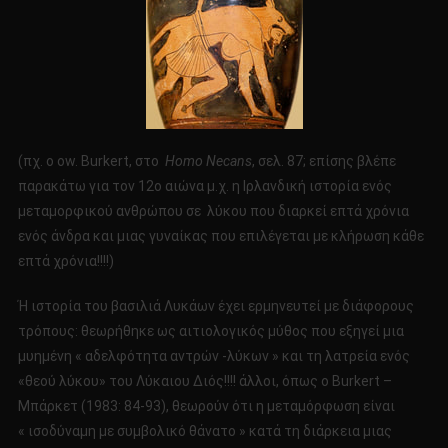
(πχ. ο οw. Βurkert, στο
H
omo
N
ecans
, σελ. 87; επίσης βλέπε
παρακάτω για τον 12ο αιώνα μ.χ. η Ιρλανδική ιστορία ενός
μεταμορφικού ανθρώπου σε λύκου που διαρκεί επτά χρόνια
ενός άνδρα και μιας γυναίκας που επιλέγεται με κλήρωση κάθε
επτά χρόνια!!!!)
Ή ιστορία του βασιλιά Λυκάων έχει ερμηνευτεί με διάφορους
τρόπους: θεωρήθηκε ως αιτιολογικός μύθος που εξηγεί μια
μυημένη « αδελφότητα αντρών -λύκων » και τη λατρεία ενός
«θεού λύκου» του Λύκαιου Διός!!!! άλλοι, όπως ο Burkert –
Μπάρκετ (1983: 84-93), θεωρούν ότι η μεταμόρφωση είναι
« ισοδύναμη με συμβολικό θάνατο » κατά τη διάρκεια μιας