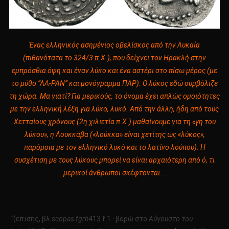
Ένας ελληνικός ασημένιος οβελίσκος από την Λυκαία
(πιθανότατα το 324/3 π.Χ.), που δείχνει τον Ηρακλή στην
εμπρόσθια όψη και έναν λύκο και ένα αστέρι στο πίσω μέρος (με
το μύθο “ΛΑ-ΡΑΝ” και μονόγραμμα ΠΑΡ). Ο λύκος εδώ συμβόλιζε
τη χώρα. Μα γιατί? Για μερικούς, το όνομα έχει απλώς ομοιότητες
με την ελληνική λέξη για λύκο, λυκό. Από την άλλη, ήδη από τους
Χετταίους χρόνους (2η χιλιετία π.Χ.) μαθαίνουμε για τη «γη του
λύκου», η Λουκκάβα («λούκκα» είναι χετίτης ως «λύκος»,
παρόμοια με τον ελληνικό λυκό και το λατίνο λούπου). Η
συσχέτιση με τους λύκους μπορεί να είναι αρχαιότερη από ό, τι
μερικοί άνθρωποι σκέφτονται ..
“
(επισης, βλ.
scopas fgrh
413 f 1 · βαρώ στο
Αύγουστο του