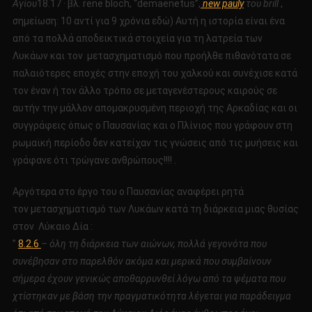
Αγίου
18.17 · βλ. rene bloch, “demaenetus”,
new pauly
του brill
,
σημείωση: 10 αντί για 9 χρόνια εδώ) Αυτή η ιστορία είναι ένα
από τα πολλά αποδεικτικά στοιχεία για τη λατρεία των
Λυκάων και τον μετασχηματισμό που προήλθε πιθανότατα σε
παλαιότερες εποχές στην εποχή του χαλκού και συνέχισε κατά
τον έναν ή τον άλλο τρόπο σε μεταγενέστερους καιρούς σε
αυτήν την μάλλον απομακρυσμένη περιοχή της Αρκαδίας και οι
συγγράφεις όπως ο Παυσανίας και ο Πλίνιος που γράφουν στη
ρωμαϊκή περίοδο δεν κατείχαν τις γνώσεις από τις μυήσεις και
γράφανε ότι τρώγανε ανθρώπους!!!! .
Αργότερα στο έργο του ο Παυσανίας αναφέρει ρητά
τον μετασχηματισμό των Λυκάων κατά τη διάρκεια μιας θυσίας
στον Λύκαιο Δία :
”
8.2.6
– όλη τη διάρκεια των αιώνων, πολλά γεγονότα που
συνέβησαν στο παρελθόν ακόμα και μερικά που συμβαίνουν
σήμερα έχουν γενικώς αποθαρρυνθεί λόγω από τα ψέματα που
χτίστηκαν με βάση την πραγματικότητα λέγεται για παράδειγμα