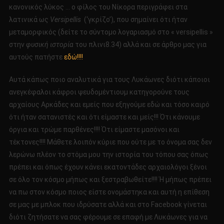
κανονικός λύκος … ο φίλος του Νίκορα περιγράφει στα
λατινικά ως
V
ersipellis
(‘γκρίζο’), που σημαίνει ότι ήταν
μεταμορφικός (δείτε το σύντομο λογαριασμό στο « versipellis »
στην
φυσική ιστορία
του πλινι8.34) αλλά και σε άρθρο μας για
αυτούς πατήστε
εδώ!!!!
Αυτά κάπως ποιο αναλυτικά για τους Λυκάωνες διότι κάποιοι
ανεγκέφαλοι κάφροι ψευδομέντιουμ κατηγορούνε τους
αρχαίους Αρκάδες και εμείς που εξηγούμε εδώ και τόσο καιρό
ότι ήταν σατανιστές και ότι είμαστε και μείς!!! Ότι κάνουμε
όργια και τρώμε παρθένες!!!! Ότι είμαστε μασόνοι και
τέκτονες!!!! Μάθετε λοιπόν κύριε που ούτε με το όνομα σας δεν
λερώνω πλέον το στόμα μου την ιστορία του τόπου σας όπως
πρέπει και όπως έχουν κάνει εκατοντάδες αρχαιολόγοι ξένοι
σε όλο τον κόσμο μήπως και ξεστραβωθείτε!!!! Ή μήπως πρέπει
να πω στον κόσμο ποιος είστε ονομάστηκα και αυτή η επίθεση
σε μας με μπλοκ που ιδρύσατε αλλά και στο Facebook γίνεται
διότι ζητήσατε να σας φέρουμε σε επαφή με Λυκάωνες για να