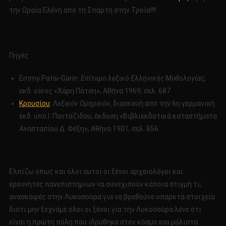
την Ωραία Ελένη από τη Σπάρτη στην Τροία!!!!
Πηγές
Emmy Patsi-Garin:
Επίτομο λεξικό Ελληνικής Μυθολογίας
,
εκδ. οίκος «Χάρη Πάτση», Αθήνα 1969, σελ. 687
Κρουσίου
:
Λεξικόν Ομηρικόν
, διασκευή από την 6η γερμανική
έκδ. υπό Ι. Πανταζίδου, έκδοση «Βιβλιεκδοτικά καταστήματα
Αναστασίου Δ. Φέξη», Αθήνα 1901, σελ. 856
Ελπίζω όπως και όλοι αυτοί οι ξένοι αρχαιολόγοι και
ερευνητές πανεπιστημίων να συνεχισούν κάποια στιγμή τι;
ανασκαφές στην Λυκοσούρα για να βρεθούνε υπαρκτά στοιχεία
διότι μην ξεχνάμε όλοι οι ξένοι για την Λυκοσούρα λένε ότι
είναι η πρώτη πόλη που ιδρύθηκε στον κόσμο και μάλιστα