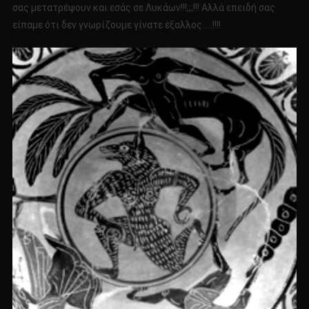
σας μετατρέψουν και εσάς σε Λυκάων!!!;;;!!! Αλλά επειδή σας
είπαμε ότι δεν γνωρίζουμε γίνατε έξαλλος…..!!!!