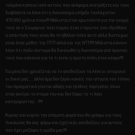
τολμάνε κάποιοι από αυτούς που ανάφερα ανατρέξετε και τους
διαβάσετε να λένε ότι η Λυκοσούρα υπήρξε τουλάχιστον
470.000 χρόνια πίσω!!!! Μάλιστα όταν ερωτούντε για την γνώμη
τους αν ο Σουμέριος πολιτισμός ήταν ο πρώτος που ιδρύθηκε
η απάντηση τους είναι θα το ήθελαν πολύ αυτό αλλά δυστυχώς
είναι ένας μύθος της ΠΤΠ αλλά και της ΝΤΠ!!!! Μάλιστα κάνουν
λόγο ότι πολύ σύντομα θα δικαιωθεί η Λυκοσούρα από έρευνες
τους που κάνουνε για το τι είναι η πρώτη πόλη στον κόσμο!!!!
Για μένα δεν χρειάζεται να το αποδείξουν τα λένε οι ιστορικοί
οι δικοί μας……αλλά άμα δεν ξέρει κανείς την ιστορία του τόπου
του πραγματικά γίνεται αδαής και ηλίθιος περίγελος όλων
όταν ανοίγει το στόμα του και δεν ξέρει το τι λέει
κατηγορώντας….!!!!!
Κυρίες και κύριοι την επόμενη φορά που θα γράψω για τους
Λυκάωνες θα σας φέρω και ηχητικές αποδείξεις για αυτούς
που έχει μαζέψει η ομάδα μας!!!!