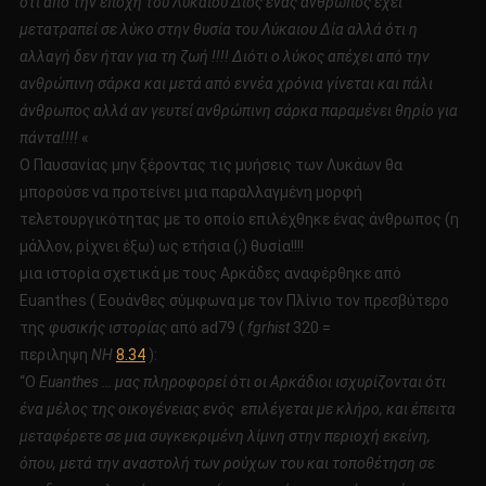
ότι από την εποχή του Λύκαιου Διός ένας άνθρωπος έχει
μετατραπεί σε λύκο στην θυσία του Λύκαιου Δία αλλά ότι η
αλλαγή δεν ήταν για τη ζωή !!!! Διότι ο λύκος απέχει από την
ανθρώπινη σάρκα και μετά από εννέα χρόνια γίνεται και πάλι
άνθρωπος αλλά αν γευτεί ανθρώπινη σάρκα παραμένει θηρίο για
πάντα!!!!
«
Ο Παυσανίας μην ξέροντας τις μυήσεις των Λυκάων θα
μπορούσε να προτείνει μια παραλλαγμένη μορφή
τελετουργικότητας με το οποίο επιλέχθηκε ένας άνθρωπος (η
μάλλον, ρίχνει έξω) ως ετήσια (;) θυσία!!!!
μια ιστορία σχετικά με τους Αρκάδες αναφέρθηκε από
Euanthes ( Eουάνθες σύμφωνα με τον Πλίνιο τον πρεσβύτερο
της
φυσικής ιστορίας
από ad79 (
fgrhist
320 =
περιληψη
NH
8.34
):
“Ο
E
uanthes … μας πληροφορεί ότι οι Αρκάδιοι ισχυρίζονται ότι
ένα μέλος της οικογένειας ενός επιλέγεται με κλήρο, και έπειτα
μεταφέρετε σε μια συγκεκριμένη λίμνη στην περιοχή εκείνη,
όπου, μετά την αναστολή των ρούχων του και τοποθέτηση σε