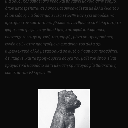
μια δρυς , κολυμπάει στο νερό και πηγαίνει μακριά στην έρημο,
όπου μετατρέπεται σε λύκος και συνεργάζεται με άλλα ζώα του
ίδιου είδους για διάστημα εννέα ετών!!!! Εάν έχει μπορέσει να
κρατήσει τον εαυτό του να βλέπει τον άνθρωπο καθ ‘όλη αυτή τη
φορά, επιστρέφει στην ίδια λίμνη και, αφού κολυμπήσει,
επανέρχεται στην αρχική του μορφή , μόνο με την προσθήκη
εννέα ετών στην προηγούμενη εμφάνιση του αλλά όχι
κυριολεκτικά αλλά μεταφορικά σε αυτό ο Φάμπιους προσθέτει,
ότι παίρνει και τα προηγούμενα ρούχα του μαζί του όπου είναι
πραγματικά θαυμάσιο σε τι μέγιστη κρυπτογραφία βρίσκεται η
ευπιστία των Ελλήνων!!!!!