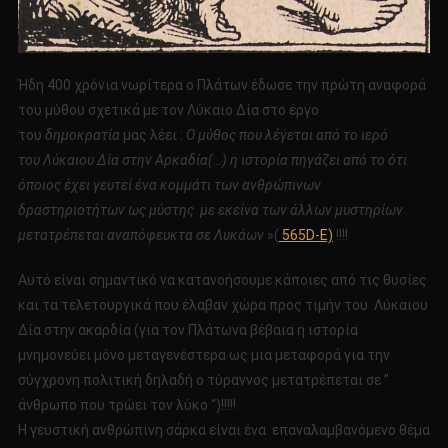
Ήδη 400 χρόνια νωρίτερα ο Πλάτων έδωσε την πρώτη αναφορά
του μύθου σχετικά με τον Λύκαιο Δία στο έργο
του
δημοκρατία
μας λέει :
Ο μύθος που λέγεται από το ιερό
του Λύκαιου Δία στην Αρκαδία(…) η ιστορία πηγάζει από το ότι
όποιος έχει γευτεί ένα κομμάτι των ανθρώπινων
δραστηριοτήτων ως μύστης με εκείνα των άλλων μυστηρίων
μετατρέπεται αναπόφευκτα σε Λυκάων
»(
565D-E)
!!!!
Αυτό είναι σημαντικό να κατανοήσουμε κάποιες από τις θυσίες
και τα τελετουργικά που έλαβαν χώρα προς τιμήν του Λύκαιου
Δία στην ακαρδία (για τον Πλάτωνα βέβαια η ιστορία
μνημονεύει μόνο μεταγενέστερα ως μια μεταφορά για την
σύγχρονη πολιτική δηλαδή ο τύραννος μετατρέπεται σε ”
άνθρωπο που τρώει τον λύκο “)!!!!!
Η γευστική ανθρώπινη σάρκα είναι ένα επαναλαμβανόμενο θέμα