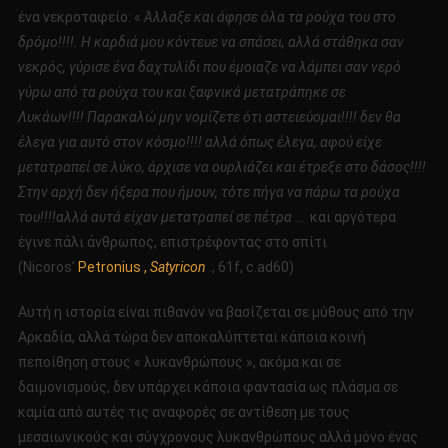
ένα νεκροταφείο: «
Άλλαξε και άφησε όλα τα ρούχα του στο
δρόμο!!!!. Η καρδιά μου κόντευε να σπάσει, αλλά στάθηκα σαν
νεκρός, γύρισε ένα δαχτυλίδι που έμοιαζε να λάμπει σαν νερό
γύρω από τα ρούχα του και ξαφνικά μετατράπηκε σε
Λυκάων!!!! Παρακαλώ μην νομίζετε ότι αστειεύομαι!!!! δεν θα
έλεγα για αυτό στον κόσμο!!!! αλλά όπως έλεγα, αφού είχε
μετατραπεί σε λύκο, άρχισε να ουρλιάζει και έτρεξε στο δάσος!!!!
Στην αρχή δεν ήξερα που ήμουν, τότε πήγα να πάρω τα ρούχα
του!!!!αλλά αυτά είχαν μετατραπεί σε πέτρα …
και αργότερα
έγινε πάλι άνθρωπος, επιστρέφοντας στο σπίτι
(Nicoros’
Petronius ,
S
atyricon
., 61f, c.ad60)
Αυτή η ιστορία είναι πιθανόν να βασίζεται σε μύθους από την
Αρκαδία, αλλά τώρα δεν αποκαλύπτεται κάποια κοινή
πεποίθηση στους « λυκανθρώπους », ακόμα και σε
δαιμονισμούς, δεν υπάρχει κάποια φαντασία ως πλάσμα σε
καμία από αυτές τις αναφορές σε αντίθεση με τους
μεσαιωνικούς και σύγχρονους λυκανθρώπους αλλά μόνο ένας