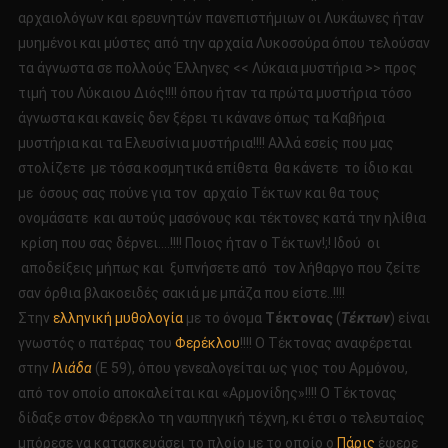
αρχαιολόγων και ερευνητών πανεπιστήμιων οι Λυκάωνες ήταν
μυημένοι και μύστες από την αρχαία Λυκοσούρα όπου τελούσαν
τα άγνωστα σε πολλούς Έλληνες << Λύκαια μυστήρια >> προς
τιμή του Λύκαιου Διός!!!! όπου ήταν τα πρώτα μυστήρια τόσο
άγνωστα και κανείς δεν ξέρει τι κάνανε όπως τα Καβήρια
μυστήρια και τα Ελευσίνια μυστήρια!!!! Αλλά εσείς που μας
στολίζετε με τόσα κοσμητικά επίθετα θα κάνετε το ίδιο και
με όσους σας πούνε για τον αρχαίο Τέκτων και θα τους
ονομάσατε και αυτούς μασόνους και τέκτονες κατά την ηλίθια
κρίση που σας δέρνει….!!!! Ποιος ήταν ο Τέκτων!;! Ιδού οι
αποδείξεις μήπως και ξυπνήσετε από τον λήθαργο που ζείτε
σαν όρθια βλακοειδές σακιά με μπάζα που είστε..!!!!
Στην
ελληνική μυθολογία
με το όνομα
Τέκτονας
(
Τέκτων
) είναι
γνωστός ο πατέρας του
Φερέκλου
!!!! Ο Τέκτονας αναφέρεται
στην
Ιλιάδα
(Ε 59), όπου γενεαλογείται ως γιος του Αρμόνου,
από τον οποίο αποκαλείται και «Αρμονίδης»!!!! Ο Τέκτονας
δίδαξε στον Φέρεκλο τη ναυπηγική τέχνη, κι έτσι ο τελευταίος
μπόρεσε να κατασκευάσει το πλοίο με το οποίο ο
Πάρις
έφερε