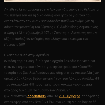
Αντίθετα λέγεται ακόμη ότι ο Λυκάων
«διατήρησε τα θελήματα
του πατέρα του για τη δικαιοσύνη»
και ήταν οι γιοι του που
αναστάτωσαν τον Δία:
« Θυσίασαν ένα παιδί και ανάμειξαν τη
σάρκα του με εκείνη του θύματος »
. Ο
Αλέξανδρος
Δαμασκηνός,
ο
Φραγκ
(43
π. Ηρακλής
,
3.378
, ο
Σούντας οι Λυκάωνες όπου η
εξής ιστορία ήταν επίτηδες παραλλαγή και σκευωρία του
Παυσανία
)
!!!!!
Η λατρεία αυτή στην Αρκαδία
εν πάση περιπτώση ιδιαίτερα η αρχαία Αρκαδία φαίνεται να
ήταν ένα σημαντικό κέντρο για την λατρεία του λύκου!!!! Η
ιστορία του βασιλιά Λυκάωνα μας οδηγεί στον Λύκαιο Δία ( ως
αρκαδικός «λύκος θεός» επίσης ήταν του Λύκαιου Απόλλων!!!!!
τον Λύκαιο Δία »!!!!! προς τιμήν του η Λύκαια γιορτάστηκε
στο όρος Λύκαιων το ” βουνό των Λυκάων ”
(βλ. συνοπτική
παρουσίαση
από το
2015 έγγραφο
πρόσφατης
ανασκαφής από τον Ντέιβιντ Ρωμανό και τη Μαίρη Βογιατζή