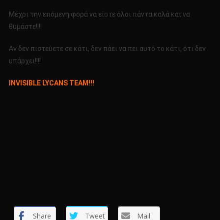
Μέχρι την επόμενη φορά να είστε όλοι πάντα καλά και να
θυμάστε!!!!
Αν δεν πιστεύετε σε κάτι, δεν πάει να πει αυτό το κάτι, ότι δεν
υπάρχει!!!!
INVISIBLE LYCANS TEAM!!!
Share
Tweet
Mail