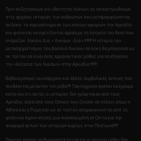
Πριν συζητήσουμε για «θεότητες λύκων» ας επικεντρωθούμε
στις αρχαίες ιστορίες των ανθρώπων που μεταμορφώνονται
σε λύκο τα περισσότερα εκ των οποίων αφορούν την Αρκαδία
και φαίνεται να σχετίζονται άμεσα με τη λατρεία του θεού που
ονόμαζαν Λύκαιο Δία « Λυκάων -Δία » !!!!!!!! Η ιστορία του
μετασχηματισμού του βασιλιά Λυκάων σε λύκο θα μπορούσε ως
εκ τούτου να είναι ένας ερμηνευτικός μύθος για να εξηγήσει
την «λατρεία των Λυκάων» στην Αρκαδία !!!!!!!
Βέβαια μπορεί να υπάρχουν και άλλες συμβολικές έννοιες που
συνδέονται με αυτόν τον μύθο!!!! Ταυτόχρονα πρέπει να έχουμε
κατά νου ότι αυτές οι ιστορίες δεν γράφτηκαν από τους
Αρκάδες αλλά από τους ξένους που ζούσαν σε πόλεις όπως η
Αθήνα και η Ρώμη και ως εκ τούτου απομακρύνονται από τη
φύση και έχουν επίσης μια συγκεκριμένη ατζέντα για την
αναφορά αυτών των ιστοριών κυρίως στον Πλάτωνα!!!!!
Πρώτον πρέπει να θυμόμαστε ότι αυτοί οι πρώτοι μύθοι δεν