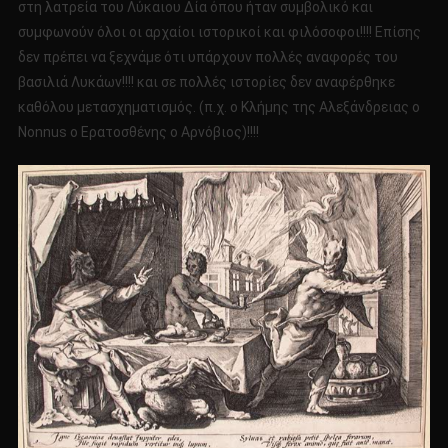
στη λατρεία του Λύκαιου Δία όπου ήταν συμβολικό και
συμφωνούν όλοι οι αρχαίοι ιστορικοί και φιλόσοφοι!!!! Επίσης
δεν πρέπει να ξεχνάμε ότι υπάρχουν πολλές αναφορές του
βασιλιά Λυκάων!!!! και σε πολλές ιστορίες δεν αναφέρθηκε
καθόλου μετασχηματισμός. (π.χ. ο Κλήμης της Αλεξάνδρειας ο
Nonnus ο Ερατοσθένης ο Αρνόβιος)!!!!