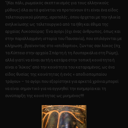
“(Και πάλι, ρωμαϊκός σκεπτικισμός για τους ελληνικούς
μύθους) όλα αυτά φαίνεται να προτείνουν ότι είναι ένα είδος
τελετουργικού μύησης,
ιεροτελές
, όπου έρχεται με την ηλικία
ενηλικίωσης ως τελετουργικό από τα ήθη και έθιμα της
αρχαίας Λυκοσούρας: Ένα αγόρι (όχι ένας άνθρωπος, όπως και
στην παραλλαγμένη ιστορία του Παυσανία), που επιλέγονται με
κλήρωση , βγαίνοντας στο «επιδόρπιο», ζώντας σαν λύκος (πχ
τα
Κύπτεια
στην αρχαία Σπάρτη ή τη Λουπερκάλια στη Ρώμη),
αλλά γιατί να είναι αυτή η κατάρα στην τοπική κοινότητα ή
είναι ο ‘λύκος’ από την κοινότητα του καταραμένος, ως ένα
είδος θυσίας της κοινότητας ή ενός « αποδιοπομπαίου
τράγου» – το αγόρι που εξορίστηκε για αρκετά χρόνια μπορεί
να είναι σημαντικό για να εγγυηθεί την ευημερία και τη
συνύπαρξη της κοινότητας ως μυημένος!!!!