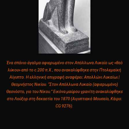
Ένα σπάνιο άγαλμα αφιερωμένο στον Απόλλωνα Λυκαίο ως «θεό
λύκου» από το c.200 π.Χ., που ανακαλύφθηκε στην Πτολεμαϊκή
Αίγυπτο. Η ελληνική επιγραφή αναφέρει: Απολλώνι Λυκαίωι |
Θεομνήστος Νικίου. “Στον Απόλλωνα Λυκαίο (αφιερωμένο)
Θεονόστο, γιο του Νίκου.” Εικόνα μαύρου γρανίτη ανακαλύφθηκε
στο Λούξορ στη δεκαετία του 1870 (Αιγυπτιακό Μουσείο, Κάιρο:
CG 9276).