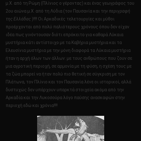
μ.Χ. από τη Ρώμη (Πλίνιος ο γέροντας) και ένας γεωγράφος του
2ου αιώνα μ.Χ. από τη Λύδια (τον Παυσανία και την
περιγραφή
της Ελλάδας
)!!!! Οι Αρκαδικές τελετουργίες και μύθοι
προέρχονται από πολύ παλιότερους χρόνους όπου δεν είχαν
ιδέα πως γινόντουσαν διότι επρόκειτο για καθαρά Λύκαια
μυστήρια κάτι αντίστοιχο με τα Καβήρια μυστήρια και τα
Ελευσίνια μυστήρια με την μόνη διαφορά τα Λύκαια μυστήρια
ήταν η αρχή όλων των άλλων: με τους ανθρώπους που ζουν σε
μια αγροτική περιοχή, σε αρμονία με τη φύση, η σχέση τους με
τα ζώα μπορεί να ήταν πολύ πιο θετική σε σύγκριση με τον
Πλάτωνα, τον Πλίνιο και τον Παυσανία λένε οι ιστορικοί, αλλά
δυστυχώς δεν υπάρχουν υπαρκτά στοιχεία ακόμα από την
Αρκαδία και την Λυκοσούρα λόγο παύσης ανασκαφών στην
περιοχή εδώ και χρόνια!!!!