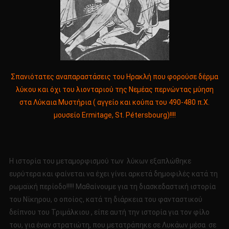
Σπανιότατες αναπαραστάσεις του Ηρακλή που φορούσε δέρμα
λύκου και όχι του λιονταριού της Νεμέας περνώντας μύηση
στα Λύκαια Μυστήρια ( αγγείο και κούπα του 490-480 π.Χ.
μουσείο Ermitage, St. Pétersbourg)!!!!
Η ιστορία του μεταμορφισμού των λύκων εξαπλώθηκε
ευρύτερα και φαίνεται να έχει γίνει αρκετά δημοφιλές κατά τη
ρωμαϊκή περίοδο!!!!! Μαθαίνουμε για τη διασκεδαστική ιστορία
του Νίκηρου, ο οποίος, κατά τη διάρκεια του φανταστικού
δείπνου του Τριμάλκιου , είπε αυτή την ιστορία για τον φίλο
του, για έναν στρατιώτη, που μετατράπηκε σε Λυκάων μέσα σε