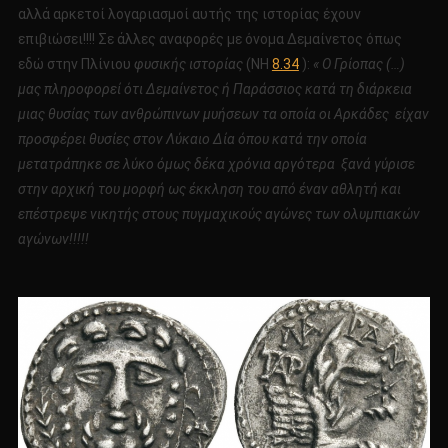
αλλά αρκετοί λογαριασμοί αυτής της ιστορίας έχουν
επιβιώσει!!!! Σε άλλες αναφορές με όνομα Δεμαίνετος όπως
εδώ στην Πλίνιου
φυσικής ιστορίας
(NH
8.34
):
« Ο Γρίοπας (…)
μας πληροφορεί ότι Δεμαίνετος ή Παράσσιος κατά τη διάρκεια
μιας θυσίας των ανθρώπινων μυήσεων τα οποία οι Αρκάδες είχαν
προσφέρει θυσίες στον Λύκαιο Δία όπου κατά την οποία
μετατράπηκε σε λύκο όμως δέκα χρόνια αργότερα ξανά γύρισε
στην αρχική του μορφή ως έκκληση του από έναν αθλητή και
επέστρεψε νικητής στους πυγμαχικούς αγώνες των ολυμπιακών
αγώνων!!!!!