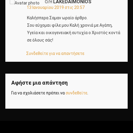
LAKEDAIMONIOS
Ο/Η
13 Ιανουαρίου 2019 στις 20:57
Καλήσπερα Σαμαν ωραίο άρθρο.
Σου εύχομαι φίλε μου Καλή χρονιά με Αγάπη,
Υγεία και οικογενειακή ευτυχία ο Χριστός κοντά
σε όλους σάς!
Συνδεθείτε για να απαντήσετε
Αφήστε μια απάντηση
Για να σχολιάσετε πρέπει να
συνδεθείτε
.