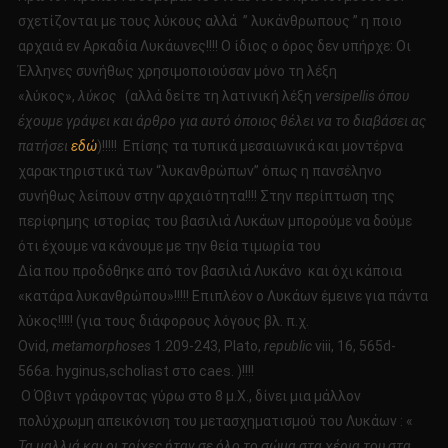
σχετίζονται με τους λύκους αλλά ” λυκάνθρωπους ” η ποιο
αρχαιά εν Αρκαδία Λυκάωνες!!!! Ο ίδιος ο όρος δεν υπήρχε: Οι
Έλληνες συνήθως χρησιμοποιούσαν μόνο τη λέξη
«λύκος»,
λύκος
(αλλά δείτε τη λατινική λέξη
versipellis όπου
έχουμε γράψει και άρθρο για αυτό όποιος θέλει να το διαβάσει ας
πατήσει
εδώ
)!!!!! Επίσης τα τυπικά μεσαιωνικά και μοντέρνα
χαρακτηριστικά των “λυκανθρώπων” όπως η πανσέληνο
συνήθως λείπουν στην αρχαιότητα!!!! Στην περίπτωση της
περίφημης ιστορίας του βασιλιά Λυκάων μπορούμε να δούμε
ότι έχουμε να κάνουμε με την θεία τιμωρία του
Δία που προδόθηκε από τον βασιλιά Λυκάνο και όχι κάποια
«κατάρα λυκανθρώπου»!!!!! Επιπλέον ο Λυκάων έμεινε για πάντα
λύκος!!!!! (για τους διάφορους λόγους βλ. π.χ.
Ovid,
metamorphoses
1.209-243, Plato,
republic
viii, 16, 565d-
566a. hyginus,scholiast στο caes. )!!!!
Ο Όβιντ γράφοντας γύρω στο 8 μ.Χ., δίνει μια μάλλον
πολύχρωμη απεικόνιση του μετασχηματισμού του Λυκάων : «
Τα μαλλιά και οι τρίχες ήταν σε όλο το σώμα στα χέρια του στα