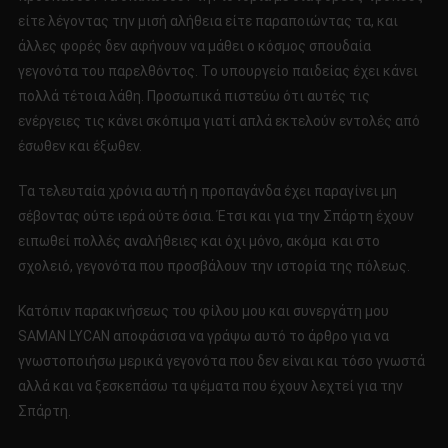
είτε λέγοντας την μισή αλήθεια είτε παραποιώντας τα, και
άλλες φορές δεν αφήνουν να μάθει ο κόσμος σπουδαία
γεγονότα του παρελθόντος. Το υπουργείο παιδείας έχει κάνει
πολλά τέτοια λάθη. Προσωπικά πιστεύω ότι αυτές τις
ενέργειες τις κάνει σκόπιμα γιατί απλά εκτελούν εντολές από
έσωθεν και έξωθεν.
Τα τελευταία χρόνια αυτή η προπαγάνδα έχει παραγίνει μη
σέβοντας ούτε ιερά ούτε όσια. Έτσι και για την Σπάρτη έχουν
ειπωθεί πολλές αναλήθειες και όχι μόνο, ακόμα και στο
σχολειό, γεγονότα που προσβάλουν την ιστορία της πόλεως.
Κατόπιν παρακινήσεως του φίλου μου και συνεργάτη μου
SAMAN LYCAN αποφάσισα να γράψω αυτό το άρθρο για να
γνωστοποιήσω μερικά γεγονότα που δεν είναι και τόσο γνωστά
αλλά και να ξεσκεπάσω τα ψέματα που έχουν λεχτεί για την
Σπάρτη.