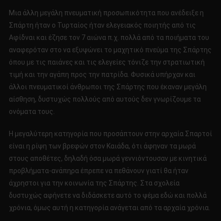
Μια άλλη μεγάλη πνευματική προσωπικότητα που ανέδειξε η
Σπάρτη ήταν ο Τυρταίος ήταν ελεγειακός ποιητής από τις
Αφίδναι και έζησε τον 7 αιώνα π.χ. πολλά από τα ποιήματα του
αναφερόταν στο να εξυψώνει το μαχητικό πνεύμα της Σπάρτης
όπου με τις παιάνες και τις ελεγείες τόνιζε την στρατιωτική
τιμή και την αγάπη προς την πατρίδα. Φυσικά υπήρχαν και
άλλοι πνευματικοί άνθρωποι της Σπάρτης που έκαναν μεγάλη
αίσθηση, δυστυχώς πολλούς από αυτούς δεν γνωρίζουμε τα
ονόματα τους.
Η μεγαλύτερη κατηγορία που προσάπτουν στην αρχαία Σπαρτοί
είναι η ρίψη των βρεφών στον Καιάδα, ότι άφηναν τα μωρά
στους αποθέτες, δηλαδή όσα μωρά γεννιόντουσαν με κινητικά
προβλήματα-ανάπηρα έπρεπε να πεθάνουν γιατί θα ήταν
άχρηστοι για την κοινωνία της Σπάρτης. Στα σχολεία
δυστυχώς αφήνετε να διδάσκετε αυτό το ψέμα εδώ και πολλά
χρόνια, όμως αυτή η κατηγορία ανάγεται από τα αρχαία χρόνια.