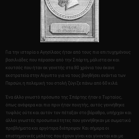
Για την ιστορία ο Αγησίλαος ήταν από τους πιο επιτυχημένους
βασιλιάδες που πέρασαν από την Σπάρτη, μάλιστα αν και
κουτσός που ήταν εκ γενετής στα 80 χρόνια του έκανε
εκστρατεία στην Αίγυπτο για να τους βοηθήσει ενάντια των
Περσών, η πολεμική του στολή ζύγιζε πάνω από 60 κιλά.
Ένα άλλο γνωστό πρόσωπο της Σπάρτης ήταν ο Τυρταίος,
όπως ανέφερα και πιο πριν ήταν ποιητής, αυτός γεννήθηκε
τυφλός ούτε και αυτόν τον πέταξαν στο βάραθρο, υπήρχαν και
άλλοι γνωστές προσωπικότητες που γεννήθηκαν με σωματικά
προβλήματα και αργότερα διέπρεψαν. Και σήμερα οι
επιστημονικές μελέτες που έχουν γίνει και γίνονται και με