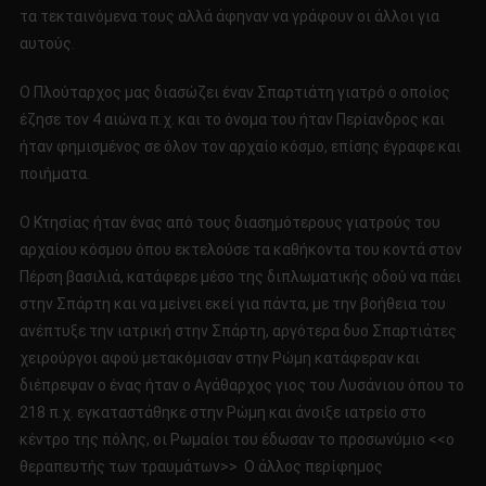
τα τεκταινόμενα τους αλλά άφηναν να γράφουν οι άλλοι για
αυτούς.
Ο Πλούταρχος μας διασώζει έναν Σπαρτιάτη γιατρό ο οποίος
έζησε τον 4 αιώνα π.χ. και το όνομα του ήταν Περίανδρος και
ήταν φημισμένος σε όλον τον αρχαίο κόσμο, επίσης έγραφε και
ποιήματα.
Ο Κτησίας ήταν ένας από τους διασημότερους γιατρούς του
αρχαίου κόσμου όπου εκτελούσε τα καθήκοντα του κοντά στον
Πέρση βασιλιά, κατάφερε μέσο της διπλωματικής οδού να πάει
στην Σπάρτη και να μείνει εκεί για πάντα, με την βοήθεια του
ανέπτυξε την ιατρική στην Σπάρτη, αργότερα δυο Σπαρτιάτες
χειρούργοι αφού μετακόμισαν στην Ρώμη κατάφεραν και
διέπρεψαν ο ένας ήταν ο Αγάθαρχος γιος του Λυσάνιου όπου το
218 π.χ. εγκαταστάθηκε στην Ρώμη και άνοιξε ιατρείο στο
κέντρο της πόλης, οι Ρωμαίοι του έδωσαν το προσωνύμιο <<ο
θεραπευτής των τραυμάτων>> Ο άλλος περίφημος