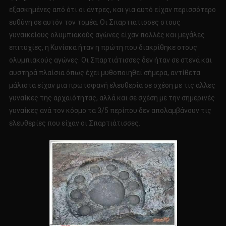
εξασκημένες από ότι οι άντρες, και για αυτό είχαν περισσότερο
ευθύνη σε αυτόν τον τομέα. Οι Σπαρτιάτισσες στους
γυναικείους ολυμπιακούς αγώνες είχαν πολλές και μεγάλες
επιτυχίες, η Κυνίσκα ήταν η πρώτη που διακρίθηκε στους
ολυμπιακούς αγώνες. Οι Σπαρτιάτισσες δεν ήταν σε στενά και
αυστηρά πλαίσια όπως έχει μυθοποιηθεί σήμερα, αντίθετα
μάλιστα είχαν μια πρωτοφανή ελευθερία σε σχέση με τις άλλες
γυναίκες της αρχαιότητας, αλλά και σε σχέση με την σημερινές
γυναίκες ανά τον κόσμο τα 3/5 περίπου δεν απολαμβάνουν τις
ελευθερίες που είχαν οι Σπαρτιάτισσες.