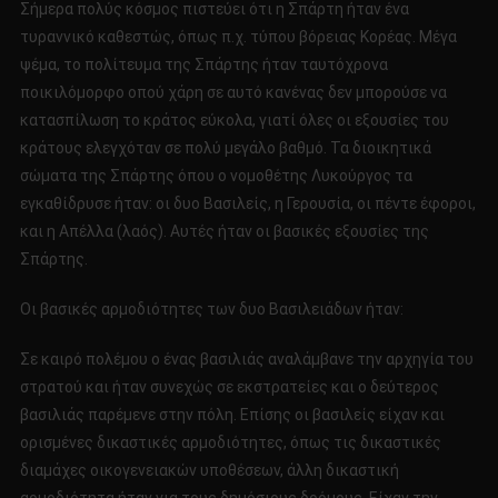
Σήμερα πολύς κόσμος πιστεύει ότι η Σπάρτη ήταν ένα
τυραννικό καθεστώς, όπως π.χ. τύπου βόρειας Κορέας. Μέγα
ψέμα, το πολίτευμα της Σπάρτης ήταν ταυτόχρονα
ποικιλόμορφο οπού χάρη σε αυτό κανένας δεν μπορούσε να
κατασπίλωση το κράτος εύκολα, γιατί όλες οι εξουσίες του
κράτους ελεγχόταν σε πολύ μεγάλο βαθμό. Τα διοικητικά
σώματα της Σπάρτης όπου ο νομοθέτης Λυκούργος τα
εγκαθίδρυσε ήταν: οι δυο Βασιλείς, η Γερουσία, οι πέντε έφοροι,
και η Απέλλα (λαός). Αυτές ήταν οι βασικές εξουσίες της
Σπάρτης.
Οι βασικές αρμοδιότητες των δυο Βασιλειάδων ήταν:
Σε καιρό πολέμου ο ένας βασιλιάς αναλάμβανε την αρχηγία του
στρατού και ήταν συνεχώς σε εκστρατείες και ο δεύτερος
βασιλιάς παρέμενε στην πόλη. Επίσης οι βασιλείς είχαν και
ορισμένες δικαστικές αρμοδιότητες, όπως τις δικαστικές
διαμάχες οικογενειακών υποθέσεων, άλλη δικαστική