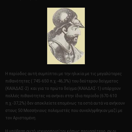
Η περίοδος αυτή συμπίπτει με την ηλικία με τις μεγαλύτερες
πιθανότητες ( 745-650 π.χ.-46,3%) του δεύτερου δείγματος
(ΚΑΙΑΔΑΣ-2) και για το πρώτο δείγμα (ΚΑΙΑΔΑΣ-1) υπάρχουν
πολλές πιθανότητες να ανήκει στην ίδια περίοδο (670-610
π.χ.-37,2%) δεν αποκλείετε επομένως τα οστά αυτά να ανήκουν
στους 50 Μεσσήνιους πολεμιστές που συνελήφθηκαν μαζί με
τον Αριστομένη.
Η υπόθεση αυτή ισχυροποιείται κάπως περισσότερο, αν οι