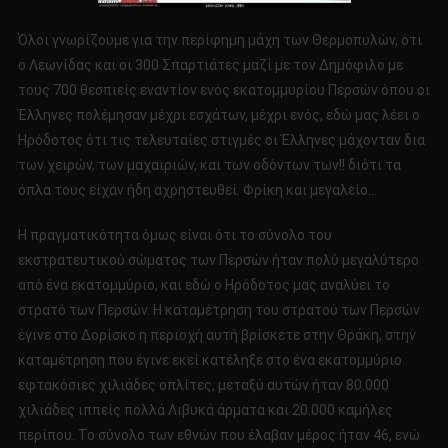
Όλοι γνωρίζουμε για την περίφημη μάχη των Θερμοπυλών, ότι
ο Λεωνίδας και οι 300 Σπαρτιάτες μαζί με τον Δημόφιλο με
τους 700 θεσπιείς εναντίον ενός εκατομμυρίου Περσών όπου οι
Έλληνες πολέμησαν μέχρι εσχάτων, μέχρι ενός, εδώ μας λέει ο
Ηρόδοτος ότι τις τελευταίες στιγμές οι Έλληνες μάχονταν δια
των χειρών, των μαχαιριών, και των οδόντων των!! διότι τα
όπλα τους είχαν ήδη αχρηστευθεί. Φρίκη και μεγαλείο…
Η πραγματικότητα όμως είναι ότι το σύνολο του
εκστρατευτικού σώματος των Περσών ήταν πολύ μεγαλύτερο
από ένα εκατομμύριο, και εδώ ο Ηρόδοτος μας αναλύει το
στρατό των Περσών. Η καταμέτρηση του στρατού των Περσών
έγινε στο Δορίσκο η περιοχή αυτή βρίσκετε στην Θράκη, στην
καταμέτρηση που έγινε εκεί κατέληξε στο ένα εκατομμύριο
εφτακόσιες χιλιάδες οπλίτες, μεταξύ αυτών ήταν 80.000
χιλιάδες ιππείς πολλά Λιβυκά άρματα και 20.000 καμήλες
περίπου. Το σύνολο των εθνών που έλαβαν μέρος ήταν 46, ενώ