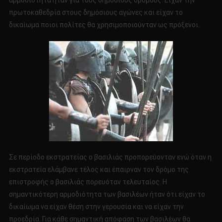
αρμοδιότητα ήταν για τους δημόσιους δρόμους. Είχαν την
πρωτοκαθεδρία στους δημόσιους αγώνες και είχαν το
δικαίωμα ποιοι πολίτες θα χρησιμοποιούνταν ως πρόξενοι.
Σε περίοδο εκστρατείας ο βασιλιάς προπορεύονταν ενώ όταν η
εκστρατεία ελάμβανε τέλος και έπαιρναν τον δρόμο της
επιστροφής ο βασιλιάς πορευόταν τελευταίος. Η
σημαντικότερη αρμοδιότητα των βασιλέων ήταν ότι είχαν το
δικαίωμα να είχαν θέση στην γερουσία και να είχαν την
προεδρία. Για κάθε σημαντική απόφαση των βασιλέων θα