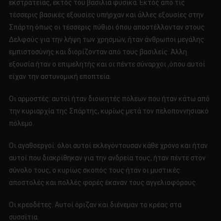
εκστρατείας, εκτός του βασιλιά φυσικά. Εκτός από τις
τέσσερις βασικές εξουσίες υπήρχαν και άλλες εξουσίες στην
Σπάρτη όπως οι τέσσερις πύθιοι όπου αποστέλλονταν στους
Δελφούς για την λήψη των χρησμών, ήταν άνθρωποι μεγάλης
εμπιστοσύνης και διορίζονταν από τους βασιλείς. Άλλη
εξουσία ήταν ο επιμελητής και οι πέντε σύναρχοι ,όπου αυτοί
είχαν την αστυνομική εποπτεία.
Οι αρμοστές: αυτοί ήταν διοικητές πόλεων που ήταν κάτω από
την κυριαρχία της Σπάρτης, κυρίως μετά τον πελοποννησιακό
πόλεμο.
Οι αγαθοεργοί: όλοι αυτοί εκλεγόντουσαν κάθε χρόνο και ήταν
αυτοί που διακρίθηκαν για την ανδρεία τους, ήταν πέντε στον
σύνολο τους, ο κυρίως σκοπός τους ήταν οι μυστικές
αποστολές και πολλές φορές έκαναν τους αγγελιοφόρους.
Οι κρεοδέτες: Αυτοί όριζαν και διένεμαν το κρέας στα
συσσίτια.