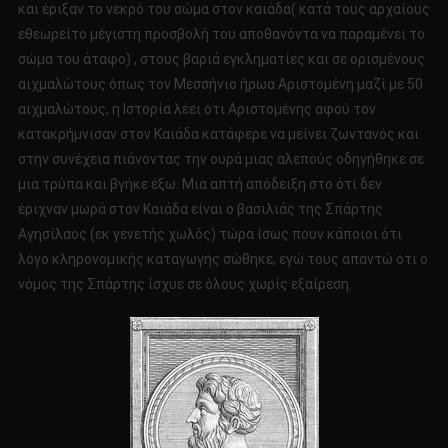
και έριξαν το νεκρό του σώμα στον καιάδα( κατά τους αρχαίους
εθεωρείτο μέγιστη προσβολή του αποθανόντα να παραμένει το
σώμα του άταφο) , στους βαριά εγκληματίες και σε ορισμένους
αιχμαλώτους όπως τον Μεσσήνιο ήρωα Αριστομένη μαζί με 50
αιχμαλώτους, η Ιστορία λέει ότι Αριστομένης αφού τον
κατακρήμνισαν στον Καιάδα κατάφερε να μείνει ζωντανός και
στην συνέχεια πιάνοντας την ουρά μιας αλεπούς οδηγήθηκε σε
μια τρύπα και βγήκε έξω. Μια απτή απόδειξη στο ότι δεν
έριχναν μωρά στον Καιάδα είναι ο βασιλιάς της Σπάρτης
Αγησίλαος (εκ γενετής χωλός) τώρα ίσως πουν κάποιοι ότι
λόγο κληρονομικής καταγωγής σώθηκε, εγώ τους απαντώ ότι ο
νόμος της Σπάρτης ίσχυε σε όλους χωρίς εξαίρεση.