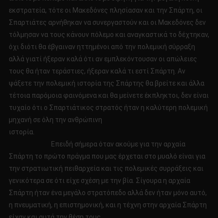
εκστρατεία, τότε οι Μακεδόνες πλησίασαν και την Σπάρτη, οι
Σπαρτιάτες αρνήθηκαν να συνεργαστούν και οι Μακεδόνες δεν
τόλμησαν να τους κάνουν πόλεμο και αναγκαστικά το δέχτηκαν,
όχι διότι θα έβγαιναν ηττημένοι από την πολεμική σύρραξη
αλλά γιατί ήξεραν καλά ότι αν εμπλεκόντουσαν οι απώλειες
τους θα ήταν τεράστιες, ήξεραν καλά τι εστί Σπάρτη. Αν
ψάξετε την πολεμική ιστορία της Σπάρτης θα βρείτε και άλλα
τέτοια παρόμοια φαινόμενα και θα μείνετε έκπληκτοι, δεν είναι
τυχαίο ότι ο Σπαρτιάτικος στρατός ήταν η καλύτερη πολεμική
μηχανή σε όλη την ανθρώπινη
ιστορία.
Επειδή σήμερα όταν ακούμε για την αρχαία
Σπάρτη το πρώτο πράγμα που μας έρχεται στο μυαλό είναι για
την στρατιωτική πειθαρχεία και τις πολεμικές συρράξεις και
γενικότερα σε ότι είχε σχέση με την βία. Σίγουρα η αρχαία
Σπάρτη ήταν ένα μεγάλο στρατόπεδο αλλά δεν ήταν μόνο αυτό,
η πνευματική, η επιστημονική, και η τέχνη στην αρχαία Σπάρτη
είχαν και αυτά την θέση τους.