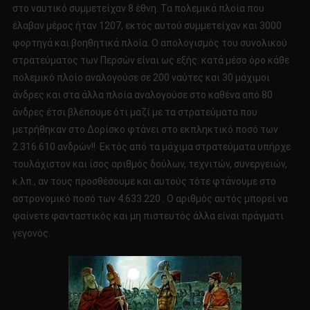
στο ναυτικό συμμετείχαν 8 έθνη. Τα πολεμικά πλοία που
έλαβαν μέρος ήταν 1207, εκτός αυτού συμμετείχαν και 3000
φορτηγά και βοηθητικά πλοία. Ο απολογισμός του συνολικού
στρατεύματος των Περσών είναι ως εξής: κατά μέσο όρο κάθε
πολεμικό πλοίο αναλογούσε σε 200 ναύτες και 30 μάχιμοι
άνδρες και στα άλλα πλοία αναλογούσε στο καθένα από 80
άνδρες έτσι βλέπουμε ότι μαζί με τα στρατεύματα που
μετρήθηκαν στο Δορίσκο φτάνει στο εκπληκτικό ποσό των
2.316.610 ανδρών!! Εκτός από τα μάχιμα στρατεύματα υπήρχε
τουλάχιστον και ίσος αριθμός δούλων, τεχνιτών, συνεργειών,
κ.λπ., αν τους προσθέσουμε και αυτούς τότε φτάνουμε στο
αστρονομικό ποσό των 4.633.220 . Ο αριθμός αυτός μπορεί να
φαίνετε φανταστικός και μη πιστευτός άλλα είναι πράγματι
γεγονός.