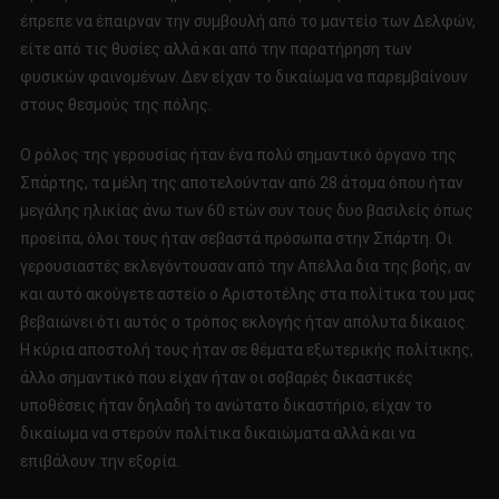
έπρεπε να έπαιρναν την συμβουλή από το μαντείο των Δελφών,
είτε από τις θυσίες αλλά και από την παρατήρηση των
φυσικών φαινομένων. Δεν είχαν το δικαίωμα να παρεμβαίνουν
στους θεσμούς της πόλης.
Ο ρόλος της γερουσίας ήταν ένα πολύ σημαντικό όργανο της
Σπάρτης, τα μέλη της αποτελούνταν από 28 άτομα όπου ήταν
μεγάλης ηλικίας άνω των 60 ετών συν τους δυο βασιλείς όπως
προείπα, όλοι τους ήταν σεβαστά πρόσωπα στην Σπάρτη. Οι
γερουσιαστές εκλεγόντουσαν από την Απέλλα δια της βοής, αν
και αυτό ακούγετε αστείο ο Αριστοτέλης στα πολίτικα του μας
βεβαιώνει ότι αυτός ο τρόπος εκλογής ήταν απόλυτα δίκαιος.
Η κύρια αποστολή τους ήταν σε θέματα εξωτερικής πολίτικης,
άλλο σημαντικό που είχαν ήταν οι σοβαρές δικαστικές
υποθέσεις ήταν δηλαδή το ανώτατο δικαστήριο, είχαν το
δικαίωμα να στερούν πολίτικα δικαιώματα αλλά και να
επιβάλουν την εξορία.