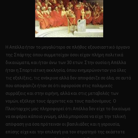
Η Απέλλα ήταν το μεγαλύτερο σε πλήθος εξουσιαστικό όργανο
της Σπάρτης όπου συμμετείχαν όσοι είχαν πλήρη πολιτικά
δικαιώματα, και ήταν άνω των 30 ετών. Στην ουσία η Απέλλα
ήταν η Σπαρτιάτικη εκκλησία, όπου ενημερώνονταν για όλες
τις εξελίξεις, τις ενέκρινε αλλά δεν αποφάσιζε σε όλα, σε αυτά
που αποφάσιζε ήταν σε ότι αφορούσε στις πολεμικές
συρράξεις και στην ειρήνη, αλλά και στις μεταβολές των
νομών, εξέλεγε τους άρχοντες και τους παιδονόμους. Ο
Πλούταρχος μας πληροφορεί ότι Απέλλα δεν είχε το δικαίωμα
να εκφέρει κάποια γνώμη, αλλά μπορούσε να είχε την τελική
απόφαση για όσα πρότειναν οι βασιλιάδες και η γερουσία,
επίσης είχε και την επιλογή για τον στρατηγό της εκάστοτε