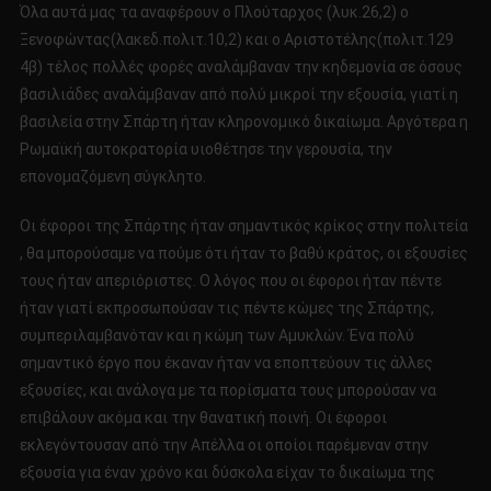
Όλα αυτά μας τα αναφέρουν ο Πλούταρχος (λυκ.26,2) ο
Ξενοφώντας(λακεδ.πολιτ.10,2) και ο Αριστοτέλης(πολιτ.129
4β) τέλος πολλές φορές αναλάμβαναν την κηδεμονία σε όσους
βασιλιάδες αναλάμβαναν από πολύ μικροί την εξουσία, γιατί η
βασιλεία στην Σπάρτη ήταν κληρονομικό δικαίωμα. Αργότερα η
Ρωμαϊκή αυτοκρατορία υιοθέτησε την γερουσία, την
επονομαζόμενη σύγκλητο.
Οι έφοροι της Σπάρτης ήταν σημαντικός κρίκος στην πολιτεία
, θα μπορούσαμε να πούμε ότι ήταν το βαθύ κράτος, οι εξουσίες
τους ήταν απεριόριστες. Ο λόγος που οι έφοροι ήταν πέντε
ήταν γιατί εκπροσωπούσαν τις πέντε κώμες της Σπάρτης,
συμπεριλαμβανόταν και η κώμη των Αμυκλών. Ένα πολύ
σημαντικό έργο που έκαναν ήταν να εποπτεύουν τις άλλες
εξουσίες, και ανάλογα με τα πορίσματα τους μπορούσαν να
επιβάλουν ακόμα και την θανατική ποινή. Οι έφοροι
εκλεγόντουσαν από την Απέλλα οι οποίοι παρέμεναν στην
εξουσία για έναν χρόνο και δύσκολα είχαν το δικαίωμα της