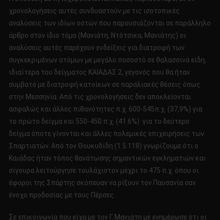
χρονολογήσεις αυτές συνδυαστούν με τις ισοτοπικές
αναλύσεις των ιδίων οστών που παρουσιάζονται σε παράλληλο
άρθρο στον ίδιο τόμο (Μανιάτη, Ντότσικα, Μανιάτης) οι
αναλύσεις αυτές παρέχουν ενδείξεις για διατροφή των
συγκεκριμένων ατόμων με μεγάλο ποσοστό σε θαλασσινά είδη,
ιδιαίτερα του δείγματος ΚΑΙΑΔΑΣ 2, γεγονός που θα ήταν
συμβατό με διατροφή κατοίκων σε παραλιακές θέσεις όπως
στην Μεσσηνία. Από τις χρονολογήσεις δεν αποκλείονται
ασφαλώς και άλλες πιθανότητες π.χ. 600-545π.χ. (37,9%) για
το πρώτο δείγμα και 550-450 π.χ. (41.6%) για το δεύτερο
δείγμα όποτε γίνονται και άλλες πολεμικές επιχειρήσεις των
Σπαρτιατών. Από τον Θουκυδίδη (1.5.118) γνωρίζουμε ότι ο
Καιάδας ήταν τόπος θανάτωσης σημαντικών εγκληματιών και
σίγουρα λειτούργησε τουλάχιστον μέχρι το 475 π.χ. όπου οι
έφοροι της Σπάρτης σκόπευαν να ρίξουν τον Παυσανία σαν
ένοχο προδοσίας με τους Πέρσες.
Σε επικοινωνία που είχα με τον Γ. Μανιάτη με ενημέρωσε ότι οι