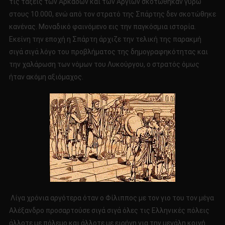
τις τάξεις των Αρκάδων και των Αργιών σκοτώθηκαν γύρω
στους 10.000, ενώ από τον στρατό της Σπάρτης δεν σκοτώθηκε
κανένας. Μοναδικό φαινόμενο εις την παγκόσμια ιστορία.
Εκείνη την εποχή η Σπάρτη άρχιζε την τελική της παρακμή
σιγά σιγά λόγο του προβλήματος της δημογραφηκότητας και
την χαλάρωση των νόμων του Λυκούργου, ο στρατός όμως
ήταν ακόμη αξιόμαχος.
Λίγα χρόνια αργότερα όταν ο Φίλιππος με τον γιο του τον μέγα
Αλέξανδρο προσαρτούσε σιγά σιγά όλες τις Ελληνικές πόλεις
άλλοτε με πόλεμο και άλλοτε με ειρήνη για την μεγάλη κοινή