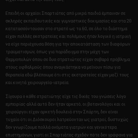
Επειδή οι αρχαίοι Σπαρτιάτες από μικρά παιδιά έμπαιναν σε
σκληρές εκπαιδευτικές και γυμναστικές δοκιμασίες και στα 20
κατατασσόντουσαν στο στρατό ως τα 60, σε όλο το διάστημα
είχαν πολλές εκστρατείες και πολέμους ήταν λογικό η ιατρική
να είχε περιέχουσα θέση για την αποκατάσταση των διαφόρων
τραυματισμών, όπως για παράδειγμα στην μάχη των
Θερμοπυλών όπου σε δυο στρατιώτες είχαν σοβαρό πρόβλημα
στους οφθαλμούς όπου αναγκάστηκα να μείνουν πίσω για
θεραπεία εδώ βλέπουμε ότι στις εκστρατείες είχαν μαζί τους
και κινητά χειρουργεία-ιατρεία.
Σίγουρα ο κάθε στρατιώτης είχε τις δικές του γνώσεις λόγο
εμπειρίας αλλά αυτό δεν ήταν αρκετό, οι βοτανολόγοι και οι
χειρούργοι είχαν αρκετή δουλειά στην Σπάρτη, δεν είναι
τυχαίο ότι οι Διόσκουροι λατρεύονταν ως γιατροί, δυστυχώς
δεν γνωρίζουμε πολλά ονόματα γιατρών και γενικότερα
επιστημόνων, γιατί οι Σπαρτιάτες σχεδόν πότε δεν γράφανε για