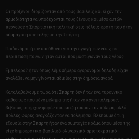
Οι πρόξενοι: διορίζονταν από τους βασιλείς και είχαν την
αρμοδιότητα να υποδέχονται τους ξένους και μέσο αυτών
περνούσε η Σπαρτιατική πολιτική στις πόλεις-κράτη που ήταν
σύμμαχοι η υποτελής με την Σπάρτη.
Παιδονόμοι: ήταν υπεύθυνοι για την αγωγή των νέων, σε
περίπτωση ποινών ήταν αυτοί που μαστίγωναν τους νέους.
Εμπελοροί: ήταν όπως λέμε σήμερα αγορανόμοι δηλαδή είχαν
αναλάβει να μην γίνονται αδικίες στην δημόσια αγορά.
Καταλαβαίνουμε τώρα ότι Σπάρτη δεν ήταν ένα τυραννικό
καθεστώς που μόνο μέλημα της ήταν να κάνει πολέμους,
βεβαίως υπήρχαν φορές που επιζητούσαν τον πόλεμο, αλλά
πολλές φορές αναγκάζονταν να πολεμήσει. Βλέπουμε ότι η
εξουσία στην Σπάρτη ήταν ένα συμπαγές κράμα όπου μέσα της
είχε δημοκρατικό-βασιλικό-ολιγαρχικό-αριστοκρατικό
καθεστώς, όπου όλοι ήταν σε εποπτεία αναμεταξύ τους και για