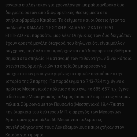
εργασία επιλέχτηκαν για χρονολόγηση με ραδιοάνθρακα δυο
δείγματα οστών από διαφορετικές θέσεις μέσα στο
σπηλαιοβάραθρο Καιάδας. Τα δείγματα και οι θέσεις ήταν τα
ακόλουθα: ΚΑΙΑΔΑΣ-1 ΕΣΟΧΗ Β, ΚΑΙΑΔΑΣ-2 ΚΑΤΩΤΕΡΟ
ΕΠΙΠΕΔΟ, και παρακάτω μας λέει: Οι ηλικίες των δυο δειγμάτων
έχουν αρκετά μεγάλη διαφορά που δηλώνει ότι είναι μάλλον
σύγχρονα, παρ’ όλο που προέρχονται από διαφορετικά βάθη και
σημεία στο σπηλαίο. Η κατανομή των πιθανοτήτων δίνει κάποια
στενότερα όρια ηλικιών τα οποία θα μπορούσαν να
συσχετιστούν με συγκεκριμένες ιστορικές περιόδους στην
ιστορία της Σπάρτης. Για παράδειγμα το 743-724 π.χ. έγινε ο
πρώτος Μεσσηνιακός πόλεμος όπου ενώ το 685-657 π.χ. έγινε
ο δεύτερος Μεσσηνιακός πόλεμος όπου οι Σπαρτιάτες νίκησαν
τελικά. Σύμφωνα με τον Παυσανία (Μεσσηνιακά 18,4-7)κατα
την διάρκεια του δεύτερου Μ.Π. ο αρχηγός των Μεσσηνίων
Αριστομένης και άλλοι 50 Μεσσήνιοι πολεμιστές
συνελήφθηκαν από τους Λακεδαιμόνιους και ριχτήκαν στον
Καιάδα για τιμωρία.