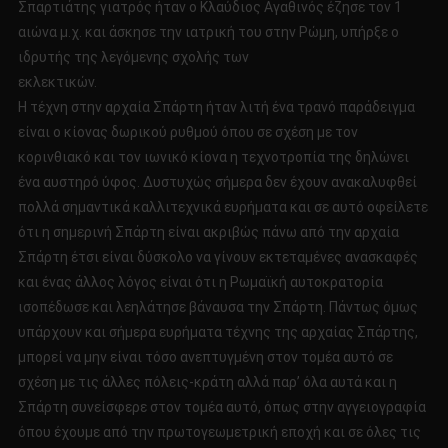
Σπαρτιάτης γιατρός ήταν ο Κλαύδιος Αγαθινός έζησε τον 1
αιώνα μ.χ. και άσκησε την ιατρική του στην Ρώμη, υπήρξε ο
ιδρυτής της λεγόμενης σχολής των
εκλεκτικ
Η τέχνη στην αρχαία Σπάρτη ήταν λιτή ένα τρανό παράδειγμα
είναι ο κίονας δωρικού ρυθμού όπου σε σχέση με τον
κορινθιακό και τον ιωνικό κίονα η τεχνοτροπία της δηλώνει
ένα αυστηρό ύφος. Δυστυχώς σήμερα δεν έχουν ανακαλυφθεί
πολλά σημαντικά καλλιτεχνικά ευρήματα και σε αυτό οφείλετε
ότι η σημερινή Σπάρτη είναι ακριβώς πάνω από την αρχαία
Σπάρτη έτσι είναι δύσκολο να γίνουν εκτεταμένες ανασκαφές
και ένας άλλος λόγος είναι ότι η Ρωμαϊκή αυτοκρατορία
ισοπέδωσε και λεηλάτησε βάναυσα την Σπάρτη. Πάντως όμως
υπάρχουν και σήμερα ευρήματα τέχνης της αρχαίας Σπάρτης,
μπορεί να μην είναι τόσο ανεπτυγμένη στον τομέα αυτό σε
σχέση με τις άλλες πόλεις-κράτη αλλά παρ’ όλα αυτά και η
Σπάρτη συνείσφερε στον τομέα αυτό, όπως στην αγγειογραφία
όπου έχουμε από την πρωτογεωμετρική εποχή και σε όλες τις