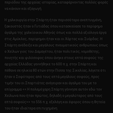
περιόδου της αρχαίας ιστορίας, καταφέρνοντας πολλές φορές
να κάνουν και εξαγωγή.
Η χαλκουργία στην Σπάρτη ήταν περισσότερο ανεπτυγμένη,
ξακουστός ήταν ο Γυτιάδας όπου κατασκεύασε το περίφημο
άγαλμα της χαλκίοικου Αθηνάς όπως και πολλά αξιόλογα έργα
στις Αμύκλες, περίφημοι ήταν και οι Χάρτας και Συάρδας. Η
Σπάρτη ανέδειξε και μεγάλους πνευματικούς ανθρώπους όπως
ο Χείλων γιος του Δαμαγέτου, ήταν πολιτικός, νομοθέτης,
ποιητής και φιλόσοφος όπου άνηκε στους επτά σοφούς της
αρχαίας Ελλάδας γεννήθηκε το 600 π.χ. στην Σπάρτη και
πέθανε σε ηλικία 80 ετών στην Πίσσα της Σικελίας, λέγετε ότι
ήταν ο Σοφότερος από τους επτά μεγάλους σοφούς, προς
τιμήν του οι Σπαρτιάτες ανέγειραν και άγαλμα του με το
επίγραμμα << Η πολεμόχαρη Σπάρτη γέννησε αυτόν εδώ τον
Χείλωνα που ήταν πρώτος, δηλαδή ο μεγαλύτερος από τους
επτά σοφούς>> το 556 π.χ. εξελέγη και έφορος όπου η θητεία
του ήταν ιδιαίτερα επιτυχημένη.