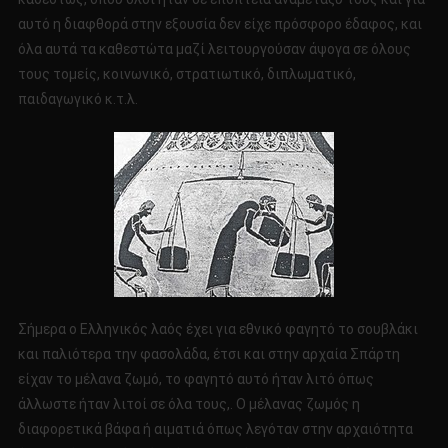
αυτό η διαφθορά στην εξουσία δεν είχε πρόσφορο έδαφος, και
όλα αυτά τα καθεστώτα μαζί λειτουργούσαν άψογα σε όλους
τους τομείς, κοινωνικό, στρατιωτικό, διπλωματικό,
παιδαγωγικό κ.τ.λ.
Σήμερα ο Ελληνικός λαός έχει για εθνικό φαγητό το σουβλάκι
και παλιότερα την φασολάδα, έτσι και στην αρχαία Σπάρτη
είχαν το μέλανα ζωμό, το φαγητό αυτό ήταν λιτό όπως
άλλωστε ήταν λιτοί σε όλα τους,. Ο μέλανας ζωμός η
διαφορετικά βάφα ή αιματιά όπως λεγόταν στην αρχαιότητα