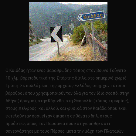
Ο Καιάδας ήταν ένας βαραθρώδης τόπος στον βουνό Ταΰγετο
10 χλμ. βορειοδυτικά της Σπάρτης δίπλα στο σημερινό χωριό
Τρύπη. Σε πολλά μέρη της αρχαίας Ελλάδας υπήρχαν τέτοιοι
βάραθροι όπου χρησιμοποιούνταν όλα για τον ίδιο σκοπό, στην
Αθήνα( όρυγμα), στην Κόρινθο, στη Θεσσαλία (τόπος τιμωρίας),
στους Δελφούς, και αλλού, και φυσικά στον Καιάδα όπου εκεί
εκτελούνταν όσοι είχαν δικαστή σε θάνατο δηλ. στους
προδότες, όπως τον Παυσανία που κατηγορήθηκε ότι
συνεργάστηκε με τους Πέρσες μετά την μάχη των Πλαταιών