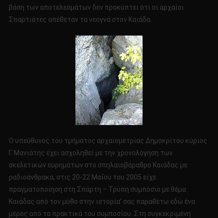
βάση των αποτελεσμάτων δεν προκύπτει ότι οι αρχαίοι
Σπαρτιάτες απέθεταν τα νεογνά στον Καιάδα.
Ο υπεύθυνος του τμήματος αρχαιομετρίας Δημοκρίτου κύριος
Γ. Μανιάτης έχει ασχοληθεί με την χρονολόγηση των
σκελετικών ευρημάτων στο σπηλαιοβάραθρο Καιάδας με
ραδιοάνθρακα, στις 20-22 Μαΐου του 2005 είχε
πραγματοποίηση στη Σπάρτη – Τρύπη συμπόσιο με θέμα
Καιάδας από τον μύθο στην ιστορία’ σας παραθέτω εδώ ένα
μέρος από τα πρακτικά του συμποσίου. Στη συγκεκριμένη