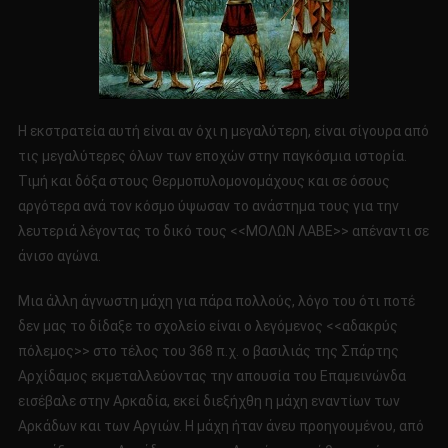
Η εκστρατεία αυτή είναι αν όχι η μεγαλύτερη, είναι σίγουρα από
τις μεγαλύτερες όλων των εποχών στην παγκόσμια ιστορία.
Τιμή και δόξα στους Θερμοπυλομονομάχους και σε όσους
αργότερα ανά τον κόσμο ύψωσαν το ανάστημα τους για την
λευτεριά λέγοντας το δικό τους <<ΜΟΛΩΝ ΛΑΒΕ>> απέναντι σε
άνισο αγώνα.
Μια άλλη άγνωστη μάχη για πάρα πολλούς, λόγο του ότι ποτέ
δεν μας το δίδαξε το σχολείο είναι ο λεγόμενος <<αδακρύς
πόλεμος>> στο τέλος του 368 π.χ. ο βασιλιάς της Σπάρτης
Αρχίδαμος εκμεταλλεύοντας την απουσία του Επαμεινώνδα
εισέβαλε στην Αρκαδία, εκεί διεξήχθη η μάχη εναντίων των
Αρκάδων και των Αργιών. Η μάχη ήταν άνευ προηγουμένου, από