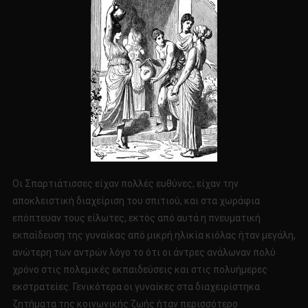
Οι Σπαρτιάτισσες είχαν πολλές ευθύνες, είχαν την
αποκλειστική διαχείριση του σπιτιού, και στα χωράφια
επόπτευαν τους είλωτες, εκτός από αυτά η πνευματική
εκπαίδευση της γυναίκας από μικρή ηλικία κιόλας ήταν μεγάλη,
ανώτερη των αντρών λόγο το ότι οι άντρες ανάλωναν πολύ
χρόνο στις πολεμικές εκπαιδεύσεις και στις πολυήμερες
εκστρατείες. Γενικότερα οι γυναίκες στα διαχειρίστηκα
ζητήματα της κοινωνικής ζωής ήταν περισσότερο