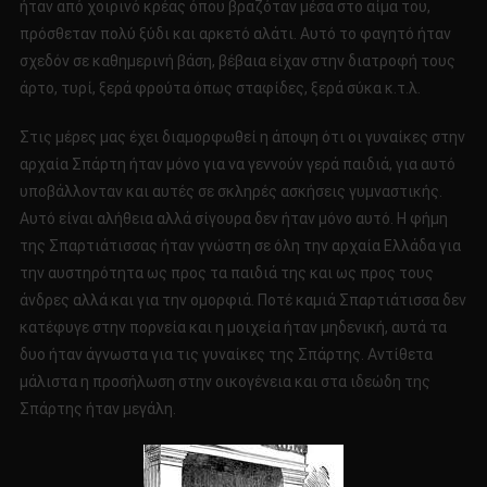
ήταν από χοιρινό κρέας όπου βραζόταν μέσα στο αίμα του,
πρόσθεταν πολύ ξύδι και αρκετό αλάτι. Αυτό το φαγητό ήταν
σχεδόν σε καθημερινή βάση, βέβαια είχαν στην διατροφή τους
άρτο, τυρί, ξερά φρούτα όπως σταφίδες, ξερά σύκα κ.τ.λ.
Στις μέρες μας έχει διαμορφωθεί η άποψη ότι οι γυναίκες στην
αρχαία Σπάρτη ήταν μόνο για να γεννούν γερά παιδιά, για αυτό
υποβάλλονταν και αυτές σε σκληρές ασκήσεις γυμναστικής.
Αυτό είναι αλήθεια αλλά σίγουρα δεν ήταν μόνο αυτό. Η φήμη
της Σπαρτιάτισσας ήταν γνώστη σε όλη την αρχαία Ελλάδα για
την αυστηρότητα ως προς τα παιδιά της και ως προς τους
άνδρες αλλά και για την ομορφιά. Ποτέ καμιά Σπαρτιάτισσα δεν
κατέφυγε στην πορνεία και η μοιχεία ήταν μηδενική, αυτά τα
δυο ήταν άγνωστα για τις γυναίκες της Σπάρτης. Αντίθετα
μάλιστα η προσήλωση στην οικογένεια και στα ιδεώδη της
Σπάρτης ήταν μεγάλη.