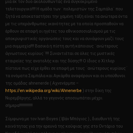
μια εκ τον δυο ακολουθώντας ένα συγκεκριμένο
τελετουργικό!!!! Η ομάδα των ¨πολεμιστών της Σαμπάλα¨ που
ζητά να αποκαταστήσει την χαμένη τάξη είναι τα ανώτερα όντα
με τις υπεράνθρωπες ικανότητες με τα οποία προσπαθούν να
έρθουν σε επαφή οι ηγέτες του εθνικοσοσιαλισμού με τις
αποκρυφιστικές οργανώσεις τους και να συνάψουν μαζί τους
μια συμμαχία!!!! Βασικά η πίστη αυτή κάποιους ¨ανώτερους
άγνωστους κυρίους¨!!!! Συναντιέται σε όλες τις μυστικές
εταιρείες της ανατολής και της δύσης!!! Ο ίδιος ο Χίτλερ
πίστευε πως είχε έρθει σε επαφή με τους ¨ανώτερους κυρίους¨
τα ονόματα Σαμπάλα και Αγκάρθα αναφέρουν και οι υπεύθυνοι
της ομάδας ahnenerde ( Aχνενέρμπε –
https://en.wikipedia.org/wiki/Ahnenerbe
) στην δίκη της
Νυρεμβέργης, αλλά το γεγονός αποσιωπάται μέχρι
σήμερα!!!!!!!!!!!!!!!
Σύμφωνα με τον Ivan Boyes ( Ιβάν Μπόγιος ) , διευθυντή της
κοινότητας για την ερευνά της κούφιας γης στο Οντάριο του