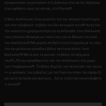
εγκυμονούσες να γεννήσουν στη Δήλο και έτσι αυτές πήγαιναν,
όταν έφθανε η ώρα της γέννας, στη Ρηνεία!!!!
Ο θεός Απόλλωνας είναι γνωστός για την ασύγκριτη ευστοχία
του στη τοξοβολία· τα βέλη του δεν αστοχούν ποτέ!!!! Αυτή του
την ικανότητα χρησιμοποίησε για να εκδικηθεί τους Κύκλωπες
τους οποίους θεώρησε ως υπαίτιους για το θάνατο του υιού
του Ασκληπιού!!!! Με μεγάλη επιδεξιότητα στόχευσε με το τόξο
του και με ένα και μοναδικό βέλος σκότωσε όλους τους
Κύκλωπες!!!! Μετά από το φονικό, το βέλος πέταξε μόνο
του(!!!;;;;!!!!) και κρύφθηκε στο ναό του Απόλλωνος στη χώρα
των Υπερβορείων!!!! To βέλος θυμίζει την σκηνή από την ταινία
<< οι φύλακες του γαλαξία ) με τον Γιούντου όπου του σφύριζε
και αυτό πετούσε και σκότωνε ….δείτε το βίντεο να καταλάβετε
τι εννοώ!!!!