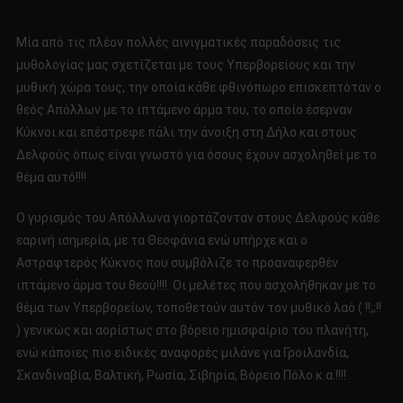
ΕΛΛΗΝΕΣ!!!!
Μία από τις πλέον πολλές αινιγματικές παραδόσεις τις
μυθολογίας μας σχετίζεται με τους Υπερβορείους και την
μυθική χώρα τους, την οποία κάθε φθινόπωρο επισκεπτόταν ο
θεός Απόλλων με το ιπτάμενο άρμα του, το οποίο έσερναν
Κύκνοι και επέστρεφε πάλι την άνοιξη στη Δήλο και στους
Δελφούς όπως είναι γνωστό για όσους έχουν ασχοληθεί με το
θέμα αυτό!!!!
Ο γυρισμός του Απόλλωνα γιορτάζονταν στους Δελφούς κάθε
εαρινή ισημερία, με τα Θεοφάνια ενώ υπήρχε και ο
Αστραφτερός Κύκνος που συμβόλιζε το προαναφερθέν
ιπτάμενο άρμα του θεού!!!! Οι μελέτες που ασχολήθηκαν με το
θέμα των Υπερβορείων, τοποθετούν αυτόν τον μυθικό λαό ( !!;;!!
) γενικώς και αορίστως στο βόρειο ημισφαίριο του πλανήτη,
ενώ κάποιες πιο ειδικές αναφορές μιλάνε για Γροιλανδία,
Σκανδιναβία, Βαλτική, Ρωσία, Σιβηρία, Βόρειο Πόλο κ.α.!!!!