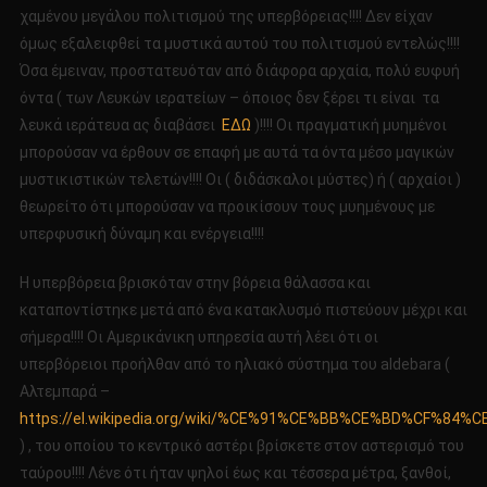
χαμένου μεγάλου πολιτισμού της υπερβόρειας!!!! Δεν είχαν
όμως εξαλειφθεί τα μυστικά αυτού του πολιτισμού εντελώς!!!!
Όσα έμειναν, προστατευόταν από διάφορα αρχαία, πολύ ευφυή
όντα ( των Λευκών ιερατείων – όποιος δεν ξέρει τι είναι τα
λευκά ιεράτευα ας διαβάσει
ΕΔΩ
)!!!! Οι πραγματική μυημένοι
μπορούσαν να έρθουν σε επαφή με αυτά τα όντα μέσο μαγικών
μυστικιστικών τελετών!!!! Οι ( διδάσκαλοι μύστες) ή ( αρχαίοι )
θεωρείτο ότι μπορούσαν να προικίσουν τους μυημένους με
υπερφυσική δύναμη και ενέργεια!!!!
Η υπερβόρεια βρισκόταν στην βόρεια θάλασσα και
καταποντίστηκε μετά από ένα κατακλυσμό πιστεύουν μέχρι και
σήμερα!!!! Οι Αμερικάνικη υπηρεσία αυτή λέει ότι οι
υπερβόρειοι προήλθαν από το ηλιακό σύστημα του aldebara (
Αλτεμπαρά –
https://el.wikipedia.org/wiki/%CE%91%CE%BB%CE%BD%CF
) , του οποίου το κεντρικό αστέρι βρίσκετε στον αστερισμό του
ταύρου!!!! Λένε ότι ήταν ψηλοί έως και τέσσερα μέτρα, ξανθοί,