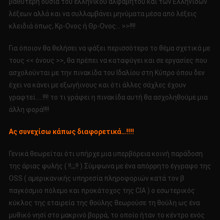
βαθύτερη ουσία του ελληνικού αλφαβήτου και των Ελληνίδων
λέξεων αλλά και να συλλαμβάνει μηνύματα μέσα από λέξεις
κλειδιά όπως, Κρ-Ονος ή Θρ-Ονος… >>!!!!
Για όποιον θα θελήσει να ψάξει περισσότερο το θέμα σχετικά με
τους << όνους >>, θα πρέπει να καταφύγει και σε εργασίες που
ασχολούνται με την πινακίδα του Ιδαλίου στη Κύπρο όπου δεν
έχει να κάνει με εξωγήινους και ότι άλλες σάχλες έχουν
γραφτεί…..!!!! το τι γράφει η πινακίδα αυτή θα ασχοληθούμε μια
άλλη φορά!!!!
Ας συνεχίσω κάπως διαφορετικά…!!!!
Γενικά θεωρείται ότι υπήρχε μια υπερβόρεια κοινή παράδοση
της άριας φυλής ( !!;;;!! ) Σύμφωνα με ένα απόρρητο έγγραφο της
OSS ( αμερικανικής υπηρεσία πληροφοριών κατά τον β
παγκόσμιο πόλεμο και προκάτοχος της CIA ) ο εσωτερικός
κύκλος της εταιρεία της θούλης θεωρούσε τη θούλη ως ένα
μυθικό νησί στο μακρινό βορρά, το οποίο ήταν το κέντρο ενός