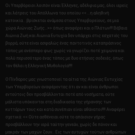
Οι Υπερβόρειοι λοιπόν είναι Έλληνες, αδέλφια μας, όλοι ιερείς
και λάτρεις του Απόλλωνα του οποίου << …η αληθινή
κατοικία… βρίσκεται ανάμεσα στους Υπερβορείους, σε μια
χώρα Αιώνιας Ζωής…>> όπως αναφέρει και ο Πλάτων!!! Βέβαια
Αιώνια Ζωή και Αιώνια Ευτυχία δεν υπάρχει στις εσχατιές του
βορρά, ούτε είναι ασφαλώς ένας παντοτινός καταπράσινος
τόπος με ανέσπερο φως χωρίς να γνωρίζει ποτέ χειμώνα και
πολύ περισσότερο ένας τόπος με δυο ετήσιες σοδειές, όπως
τον θέλει η Ελληνική Μυθολογία!!!!
O Πίνδαρος μας γνωστοποιεί τα αίτια της Αιώνιας Ευτυχίας
των Υπερβορείων αναφέροντας ότι αν και είναι άνθρωποι
εντούτοις δεν προσβάλλονται ποτέ από νοσήματα, ούτε
μάλιστα υπόκεινται στη διαδικασία της γήρανσης των
κυττάρων τους και κατά συνέπιαν είναι αθάνατοι!!!! Αναφέρει
σχετικά: << Ούτε ασθένειαι ούτε το απάισιον γήρας
προσβάλλουν την ιερά ταύτην γενεάν, χωρίς δε πόνον και
μακράν των μαχών ζουν… Εις των ευτυχών τούτων ανθρώπων