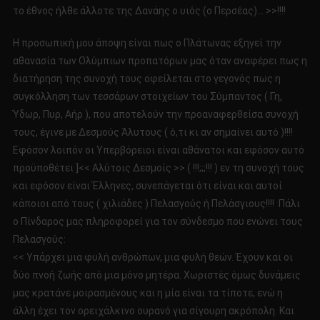
το έθνος ήλθε άλλοτε της Δανάης ο υιός (ο Περσέας)… >>!!!!
Η προσωπική μου άποψη είναι πως ο Πλάτωνας εξηγεί την
αθανασία των Ολύμπιων προπατόρων μας όταν αναφέρει πως η
διατήρηση της συνοχή τους οφείλεται στο γεγονός πως η
συγκόλληση των τεσσάρων στοιχείων του Σύμπαντος ( Γη,
Ύδωρ, Πυρ, Αήρ ), που αποτελούν την προαναφερθείσα συνοχή
τους, έγινε με Δεσμούς Άλυτους ( ό,τι κι αν σημαίνει αυτό )!!!!
Εφόσον λοιπόν οι Υπερβόρειοι είναι αθάνατοι και εφόσον αυτό
προϋποθέτει ]<< Αλύτοις Δεσμοίς >> ( !!!;;;!!! ) εν τη συνοχή τους
και εφόσον είναι Έλληνες, συνεπάγεται ότι είναι και αυτοί
κάποιοι από τους ( χιλιάδες ) Πελασγούς ή Πελάσγιους!!!! Πάλι
ο Πίνδαρος μας πληροφορεί για τον σύνδεσμο που ενώνει τους
Πελασγούς:
<< Υπάρχει μια φυλή ανθρώπων, μια φυλή θεών. Έχουν και οι
δύο πνοή ζωής από μια μόνο μητέρα. Χωριστές όμως δυνάμεις
μας κρατάνε μοιρασμένους και η μία είναι τα τίποτε, ενώ η
άλλη έχει τον ορειχάλκινο ουρανό για σίγουρη ακρόπολη. Και