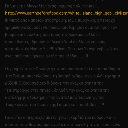
Γκόμπι της Μογγολίας ένας ισχυρός πολιτισμός….. –
http://www.earthbeforeflood.com/white_island_high_gobi_civili
!!!! Μετά από κάποια καταστροφή, ίσως πυρηνική, η περιοχή
ερημώθηκε και όσοι γλίτωσαν αποδήμησαν οι μισοί προς τον
βορρά και οι άλλοι μισοί προς τον Καύκασο, αλλά οι
διασωθέντες ίδρυσαν το Λευκό Νησί ή αλλιώς για τους
καμπαλιστές Νήσος Υς!!!!!!! ο θεός Θορ των Σκανδιναβών ήταν
ένας από τους ήρωες αυτής της εξόδου……!!!!!
Οι μυημένοι της Θούλης ήταν πεπεισμένοι ότι αυτοί απόδημοι
της Γκόμπι αποτελούσαν τη βασική ανθρώπινη φυλή, την άρια
ρίζα!!!! Ο Χαουσχόφερ δίδασκε την αναγκαιότητα της
“επιστροφής στις πήγες¨, δηλαδή την αναγκαιότητα της
κατάληψης ολόκληρης της ανατολικής Ευρώπης, του
Τουρκεστάν, του Παμίρ, της Γκόμπι και του Θιβέτ…..!!!!
Για αυτόν οι περιοχές αυτές ήταν η καρδιά του κόσμου και ο
κύριος τους θα μπορούσε να κατακτήσει όλη την γη, όπου είναι