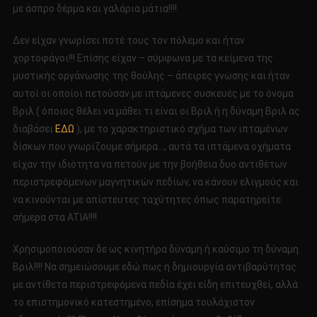
με άσπρο δέρμα και γαλάρια μάτια!!!!
Δεν είχαν γνωρίσει ποτέ τους τον πόλεμο και ήταν
χορτοφάγοι!!! Επίσης είχαν – σύμφωνα με τα κείμενα της
μυστικής οργάνωσης της θούλης – άπειρες γνώσης και ήταν
αυτοί οι οποίοι πετούσαν με ιπτάμενες συσκευές με το όνομα
Βριλ ( όποιος θέλει να μάθει τι είναι οι Βριλ ή η δύναμη Βριλ ας
διαβάσει
ΕΔΩ
), με το χαρακτηριστικό σχήμα των ιπταμένων
δίσκων που γνωρίζουμε σήμερα…, αυτά τα ιπτάμενα οχήματα
είχαν την ιδιότητα να πετούν με την βοήθεια δυο αντιθέτων
περιστρεφόμενων μαγνητικών πεδίων, να κάνουν ελιγμούς και
να κινούνται με απίστευτες ταχύτητες όπως παρατηρείτε
σήμερα στα ATIA!!!!
Χρησιμοποιούσαν δε ως κινητήρα δύναμη ή καύσιμο τη δύναμη
Βριλ!!!! Να σημειώσουμε εδώ πως η δημιουργία αντιβαρύτητας
με αντίθετα περιστρεφόμενα πεδία έχει είδη επιτευχθεί, αλλά
το επιστημονικό κατεστημένο, επίσημα τουλάχιστον