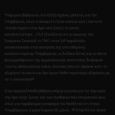
Υπάρχουν βέβαια και πιο εξεζητημένες μελέτες για την
Υπερβόρεια, όπως η άποψη ότι ήταν κάποιο νησί ( πάντοτε
τοποθετημένο στην Αρκτική ζώνη ) το οποίο
καταποντίστηκε…..( !!;;!! ) Εικάζεται ότι οι έρευνες του
ο
Γιούργκεν Σπανούθ το 1961, στον 54
παράλληλο,
αποσκοπούσαν στην ανεύρεση της υποτιθέμενης
καταποντισμένης Υπερβόρειας, οι δώδεκα δύτες και οι πέντε
βατραχάνθρωποι της αρχαιολογικής αποστολής δε βρήκαν
τίποτα, αλλά κάποιες κακές γλώσσες λένε ότι βρήκαν κάτι το
εξωγήινο το οποίο και δεν έχουν δοθεί περεταίρω εξηγήσεις με
το τι εννοούσαν!!!!
Στην αρχαία Ελλάδα βέβαια υπήρχε η γνώση για τις περιοχές
της Αρκτικής ζώνης και των συνθηκών που επικρατούν εκεί,
όπως για παράδειγμα η αναφορά του Ηρόδοτου ότι στους
Υπερβόρειους η μέρα διαρκεί έξι μήνες…!!!! Ο Ηρόδοτος έκανε