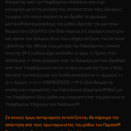
Φεύγοντας από την Υπερβόρεια ο Απόλλων, που είχε
καταφύγει μετά τη γέννησή του, επισκέπτεται τους Δελφούς,
το μέρος στο οποίο επρόκειτο να ιδρυθεί το ομώνυμο
μαντείο!!!! Κατά μία εκδοχή του μύθου ιδρυτής του μαντείου
θεωρείται ο Ωλήν!!! Για τον Ωλήν λέγεται ότι έγραψε η ποιήτρια
και ιέρεια των Δελφών, Βοιώ που υπήρξε σύζυγος του Ακταίου
( βασιλιάς της Αθήνας ) και μητέρα του Παλαίφατου ( επικός
ποιητής )!!!! Στη Βοιώ έχει αποδοθεί το έργο << Ύμνος στον
Απόλλωνα >> όπου αναφέρει πως το δελφικό μαντείο ιδρύθηκε
από τους Υπερβόρειους και ότι ο πρώτος μάντης ήταν ο Ωλήν,
που από τον Ησύχιο και τον Σούδα αποκαλείται << Δυμαίος >>
ή << Λύκιος >> ή << ΥΠΕΡΒΟΡΕΙΟΣ >>!!!! Ο Ωλήν θεωρείται
επίσης και ο εφευρέτης του δακτυλικού εξαμέτρου!!!! Μαζί με
τον Υπερβόρειο Ωλήν, ήρθαν σαν υπερασπιστές του μαντείου οι
Υπερβόρειοι Υπέροχος και Λαόδοκος!!!!
Σε ποιους όμως αστερισμούς εντοπίζονται, θα πάρουμε την
απάντηση από τους πρωταγωνιστές του μύθου του Περσέα!!!!