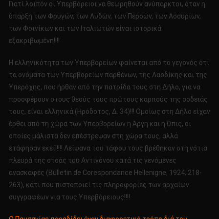
Γιατί λοιπόν οι Υπερβόρειοι να θεωρηθούν ανύπαρκτοι, όταν η
ύπαρξη των Φρυγών, των Λυδών, των Περσών, των Ασσυρίων,
των Φοινίκων και των Ιταλιωτών είναι ιστορικά
εξακριβωμένη!!!!
Η ελληνικότητα των Υπερβορείων φαίνεται από το γεγονός ότι
τα ονόματα των Υπερβορείων παρθένων, της Λαοδίκης και της
Υπερόχης, που ήρθαν από την πατρίδα τους στη Δήλο, για να
προσφέρουν στους θεούς τους πρώτους καρπούς της σοδειάς
τους, είναι ελληνικά (Ηρόδοτος, Δ. 34)!!! Ομοίως στη Δήλο είχαν
έρθει από τη χώρα των Υπερβορείων η Άργη και η Ώπις, οι
οποίες μάλιστα δεν επέστρεψαν στη χώρα τους, αλλά
ετάφησαν εκεί!!!!! Λείψανα του τάφου τους βρέθηκαν στη νότια
πλευρά της στοάς του Αντιγόνου κατά τις γενόμενες
ανασκαφές (Bulletin de Corespondance Hellenigne, 1924, 218-
263), κάτι που πιστοποιεί τις πληροφορίες των αρχαίων
συγγραφέων για τους Υπερβόρειους!!!!