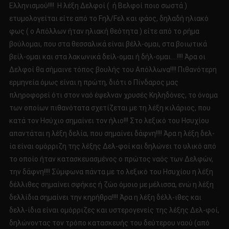
Ελληνισμού!!!! Η λέξη Δελφοί ( ή Βελφοί ποιο σωστά )
ετυμολογείται είτε από το Fηλ/Fελ και φάος, δηλαδή ηλιακό
φως ( ο Απόλλων ήταν ηλιακή θεότητα ) είτε από το ρήμα
βούλομαι, που στα θεσσαλικά είναι βέλλ-ομαι, στα βοιωτικά
βείλ-ομαι και στα λακωνικά δείλ-ομαι ή δήλ-ομαι….!!!! Άρα οι
Δελφοί θα σήμαινε τόπος βουλής του Απόλλωνα!!!! Πιθανότερη
ερμηνεία όμως είναι η πρώτη, διότι ο Πίνδαρος μας
πληροφορεί ότι στον ναό έψελναν χρυσές Κηληδόνες, το όνομα
των οποίων πιθανότατα σχετίζεται με τη λέξη κιλάριος, που
κατά τον Ησύχιο σημαίνει τον ήλιο!!! Στο λεξικό του Ησυχίου
απαντάται η λέξη δελία, που σημαίνει δάφνη!!!! Άρα η λέξη δελ-
ία είναι ομόρριζη της λέξης Δελ-φοί και δηλώνει το υλικό από
το οποίο ήταν κατασκευασμένος ο πρώτος ναός των Δελφών,
την δάφνη!!!! Σύμφωνα πάντα με το λεξικό του Ησυχίου η λέξη
δέλλιθες σημαίνει σφήκες ή ζώο όμοιο με μέλισσα, ενώ η λέξη
δελλίδια σημαίνει την κηρήθρα!!!! Άρα η λέξη δέλλ-ιθες και
δελλ-ίδια είναι ομόρριζες και υστερογενείς της λέξης Δελ-φοί,
δηλώνοντας τον τρόπο κατασκευής του δεύτερου ναού (από