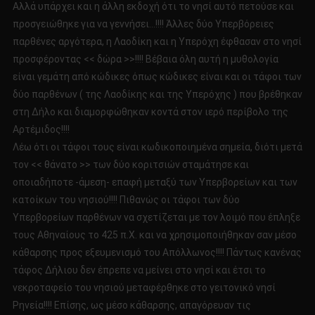
Αλλά υπάρχει και η άλλη εκδοχή ότι το νησί αυτό πετούσε και
προσγειώθηκε για να γεννήσει…!!!! Άλλες δύο Υπερβόρειες
παρθένες αργότερα, η Λαοδίκη και η Υπερόχη έφθασαν στο νησί
προσφέροντας << δώρα >>!!!! Βέβαια όλη αυτή η μυθολογία
είναι γεμάτη από κώδικες όπως κώδικες είναι και οι τάφοι των
δύο παρθένων ( της Λαοδίκης και της Υπερόχης ) που βρέθηκαν
στη Δήλο και διαμορφώθηκαν κοντά στον ιερό περίβολο της
Αρτέμιδος!!!!
Λέω ότι οι τάφοι τους είναι κωδικοποιημένα σημεία, διότι μετά
τον << θάνατο >> των δύο κοριτσιών σταμάτησε και
οποιαδήποτε -άμεση- επαφή μεταξύ των Υπερβορείων και των
κατοίκων του νησιού!!!! Πιθανώς οι τάφοι των δύο
Υπερβορείων παρθένων να σχετίζεται με τον λοιμό που έπληξε
τους Αθηναίους το 425 π.Χ. και να χρησιμοποιήθηκαν σαν μέσο
κάθαρσης προς εξευμενισμό του Απόλλωνος!!!! Πάντως κανένας
τάφος Δήλιου δεν έπρεπε να μείνει στο νησί και έτσι το
νεκροταφείο του νησιού μεταφέρθηκε στο γειτονικό νησί
Ρηνεία!!!! Επίσης, ως μέσο κάθαρσης, απαγόρευαν τις