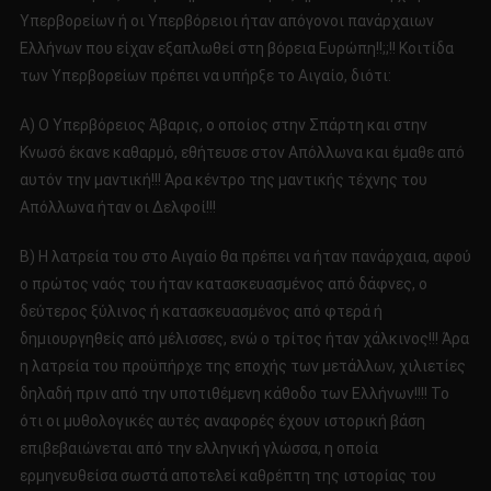
Υπερβορείων ή οι Υπερβόρειοι ήταν απόγονοι πανάρχαιων
Ελλήνων που είχαν εξαπλωθεί στη βόρεια Ευρώπη!!;;!! Κοιτίδα
των Υπερβορείων πρέπει να υπήρξε το Αιγαίο, διότι:
Α) Ο Υπερβόρειος Άβαρις, ο οποίος στην Σπάρτη και στην
Κνωσό έκανε καθαρμό, εθήτευσε στον Απόλλωνα και έμαθε από
αυτόν την μαντική!!! Άρα κέντρο της μαντικής τέχνης του
Απόλλωνα ήταν οι Δελφοί!!!
Β) Η λατρεία του στο Αιγαίο θα πρέπει να ήταν πανάρχαια, αφού
ο πρώτος ναός του ήταν κατασκευασμένος από δάφνες, ο
δεύτερος ξύλινος ή κατασκευασμένος από φτερά ή
δημιουργηθείς από μέλισσες, ενώ ο τρίτος ήταν χάλκινος!!! Άρα
η λατρεία του προϋπήρχε της εποχής των μετάλλων, χιλιετίες
δηλαδή πριν από την υποτιθέμενη κάθοδο των Ελλήνων!!!! Το
ότι οι μυθολογικές αυτές αναφορές έχουν ιστορική βάση
επιβεβαιώνεται από την ελληνική γλώσσα, η οποία
ερμηνευθείσα σωστά αποτελεί καθρέπτη της ιστορίας του