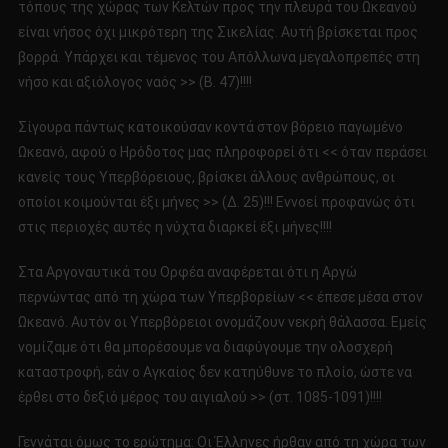
τόπους της χώρας των Κελτών προς την πλευρά του Ωκεανού
είναι νήσος όχι μικρότερη της Σικελίας. Αυτή βρίσκεται προς
βορρά. Υπάρχει και τέμενος του Απόλλωνα μεγαλοπρεπές στη
νήσο και αξιόλογος ναός >> (Β. 47)!!!!
Σίγουρα πάντως κατοικούσαν κοντά στον βόρειο παγωμένο
Ωκεανό, αφού ο Ηρόδοτος μας πληροφορεί ότι << όταν περάσει
κανείς τους Υπερβόρειους, βρίσκει άλλους ανθρώπους, οι
οποίοι κοιμούνται έξι μήνες >> (Δ. 25)!!! Εννοεί προφανώς ότι
στις περιοχές αυτές η νύχτα διαρκεί έξι μήνες!!!!
Στα Αργοναυτικά του Ορφέα αναφέρεται ότι η Αργώ
περνώντας από τη χώρα των Υπερβορείων << έπεσε μέσα στον
Ωκεανό. Αυτόν οι Υπερβόρειοι ονομάζουν νεκρή θάλασσα. Εμείς
νομίζαμε ότι θα μπορέσουμε να διαφύγουμε την ολοσχερή
καταστροφή, εάν ο Αγκαίος δεν κατηύθυνε το πλοίο, ώστε να
έρθει στο δεξιό μέρος του αιγιαλού >> (στ. 1085-1091)!!!!
Γεννάται όμως το ερώτημα: Οι Έλληνες ήρθαν από τη χώρα των