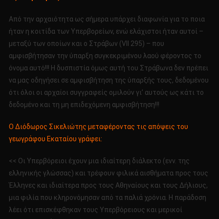
Από την αρχαιότητα ως σήμερα υπάρχει διαφωνία για το ποια
ήταν η κοιτίδα των Υπερβορείων, ενώ ελάχιστοι ήταν αυτοί –
μεταξύ των οποίων και ο Στράβων (VII 295) – που
αμφισβήτησαν την ύπαρξη συγκεκριμένου λαού φέροντος το
όνομα αυτό!!! Η δυσπιστία όμως αυτή του Στράβωνα δεν πρέπει
να μας οδηγήσει σε αμφισβήτηση της ύπαρξής τους, δεδομένου
ότι όλοι οι αρχαίοι συγγραφείς ομιλούν γι’ αυτούς ως κάτι το
δεδομένο και τη μη επιδεχόμενη αμφισβήτηση!!!
Ο Διόδωρος Σικελιώτης μεταφέροντας τις απόψεις του
γεωγράφου Εκαταίου γράφει:
<< Οι Υπερβόρειοι έχουν μια ιδιαίτερη διάλεκτο (ενν. της
ελληνικής γλώσσας) και τρέφουν φιλικά αισθήματα προς τους
Έλληνες και ιδιαίτερα προς τους Αθηναίους και τους Δήλιους,
μια φιλία που κληρονόμησαν από τα παλιά χρόνια. Η παράδοση
λέει ότι επισκέφθηκαν τους Υπερβόρειους και μερικοί