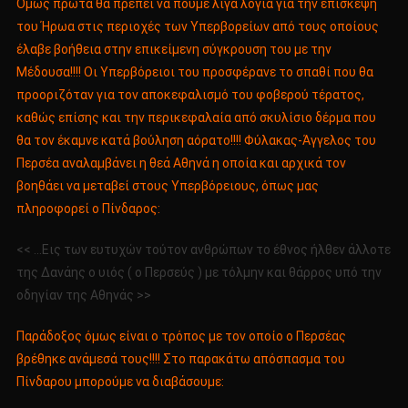
Όμως πρώτα θα πρέπει να πούμε λίγα λόγια για την επίσκεψη
του Ήρωα στις περιοχές των Υπερβορείων από τους οποίους
έλαβε βοήθεια στην επικείμενη σύγκρουση του με την
Μέδουσα!!!! Οι Υπερβόρειοι του προσφέρανε το σπαθί που θα
προοριζόταν για τον αποκεφαλισμό του φοβερού τέρατος,
καθώς επίσης και την περικεφαλαία από σκυλίσιο δέρμα που
θα τον έκαμνε κατά βούληση αόρατο!!!! Φύλακας-Άγγελος του
Περσέα αναλαμβάνει η θεά Αθηνά η οποία και αρχικά τον
βοηθάει να μεταβεί στους Υπερβόρειους, όπως μας
πληροφορεί ο Πίνδαρος:
<< …Εις των ευτυχών τούτον ανθρώπων το έθνος ήλθεν άλλοτε
της Δανάης ο υιός ( ο Περσεύς ) με τόλμην και θάρρος υπό την
οδηγίαν της Αθηνάς >>
Παράδοξος όμως είναι ο τρόπος με τον οποίο ο Περσέας
βρέθηκε ανάμεσά τους!!!! Στο παρακάτω απόσπασμα του
Πίνδαρου μπορούμε να διαβάσουμε: