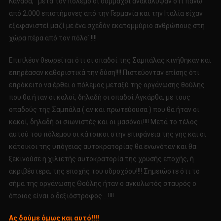
Καναδά, ¨μετά τον πόλεμο οι σύμμαχοι ανακάλυψαν ότι πάνω
από 2.000 επιστήμονες από την Γερμανία και την Ιταλία είχαν
εξαφανιστεί μαζί με ένα σχεδόν εκατομμύριο ανθρώπους στη
χώρα πέρα από τον πόλο¨!!!!
Επιπλέον θεωρείται ότι οι οπαδοί της Σαμπάλας κινήθηκαν και
επηρέασαν καθοριστικά την δύση!!!! Πιστεύονταν επίσης ότι
επρόκειτο να έρθει ο πόλεμος μεταξύ της οργάνωσης θούλης
που θα ήταν οι καλοί, δηλαδή οι οπαδοί Αγκάρθα, με τους
οπαδούς της Σαμπάλα ( αν και πρωτεύουσα ) που θα ήταν οι
κακοί, δηλαδή οι σιωνιστές και οι μασόνοι!!!! Μετά το τέλος
αυτού του πόλεμου οι κάτοικοι στην επιφάνεια της γης και οι
κάτοικοι της υπόγειας αυτοκρατορίας θα ενωνόταν και θα
ξεκινούσε η χιλιετής αυτοκρατορία της χρυσής εποχής, ή
ακριβέστερα, της εποχής του υδροχόου!!!! Σημειώστε ότι το
σήμα της οργάνωσης Θούλης ήταν ο αγκυλωτός σταυρός ο
όποιος είναι ο δεξιόστροφος….!!!!
Ας δούμε όμως και αυτό!!!!