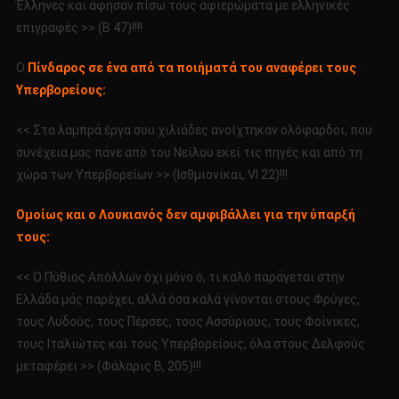
Έλληνες και άφησαν πίσω τους αφιερώματα με ελληνικές
επιγραφές >> (Β 47)!!!!
Ο
Πίνδαρος σε ένα από τα ποιήματά του αναφέρει τους
Υπερβορείους:
<< Στα λαμπρά έργα σου χιλιάδες ανοίχτηκαν ολόφαρδοι, που
συνέχεια μας πάνε από του Νείλου εκεί τις πηγές και από τη
χώρα των Υπερβορείων >> (Ισθμιονίκαι, VI 22)!!!
Ομοίως και ο Λουκιανός δεν αμφιβάλλει για την ύπαρξή
τους:
<< Ο Πύθιος Απόλλων όχι μόνο ό, τι καλό παράγεται στην
Ελλάδα μάς παρέχει, αλλά όσα καλά γίνονται στους Φρύγες,
τους Λυδούς, τους Πέρσες, τους Ασσύριους, τους Φοίνικες,
τους Ιταλιώτες και τους Υπερβορείους, όλα στους Δελφούς
μεταφέρει >> (Φάλαρις Β, 205)!!!