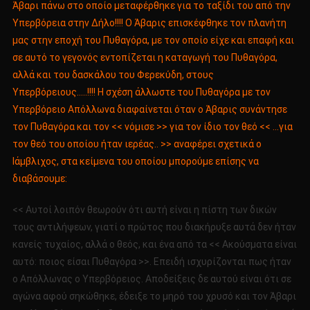
Άβαρι πάνω στο οποίο μεταφέρθηκε για το ταξίδι του από την
Υπερβόρεια στην Δήλο!!!! Ο Άβαρις επισκέφθηκε τον πλανήτη
μας στην εποχή του Πυθαγόρα, με τον οποίο είχε και επαφή και
σε αυτό το γεγονός εντοπίζεται η καταγωγή του Πυθαγόρα,
αλλά και του δασκάλου του Φερεκύδη, στους
Υπερβόρειους…..!!!! Η σχέση άλλωστε του Πυθαγόρα με τον
Υπερβόρειο Απόλλωνα διαφαίνεται όταν ο Άβαρις συνάντησε
τον Πυθαγόρα και τον << νόμισε >> για τον ίδιο τον θεό << …για
τον θεό του οποίου ήταν ιερέας.. >> αναφέρει σχετικά ο
Ιάμβλιχος, στα κείμενα του οποίου μπορούμε επίσης να
διαβάσουμε:
<< Αυτοί λοιπόν θεωρούν ότι αυτή είναι η πίστη των δικών
τους αντιλήψεων, γιατί ο πρώτος που διακήρυξε αυτά δεν ήταν
κανείς τυχαίος, αλλά ο θεός, και ένα από τα << Ακούσματα είναι
αυτό: ποιος είσαι Πυθαγόρα >>. Επειδή ισχυρίζονται πως ήταν
ο Απόλλωνας ο Υπερβόρειος. Αποδείξεις δε αυτού είναι ότι σε
αγώνα αφού σηκώθηκε, έδειξε το μηρό του χρυσό και τον Άβαρι