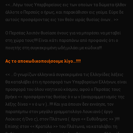
<<…Λέγω τους Υπερβορείους εις των οποίων τα δώματα ήλθεν
άλλοτε ο Περσεύς ο ήρως, και παρακάθισεν εις γεύμα. Εύρε δε
αυτούς προσφέροντας εις τον θεόν ιεράς θυσίας όνων… >>
Ο Περσέας λοιπόν θυσίασε όνους για να μπορέσει να μεταβεί
στη χώρα τους!!!! Είναι κάτι παραπάνω από προφανές ότι ο
ποιητής στη συγκεκριμένη ωδή μιλάει με κώδικα!!!
Ας το αποκωδικοποιήσουμε λίγο…!!!!
<< …Ο γνωρίζων ελληνικά συγκεκριμένα τις Ελληνίδες λέξεις
θα καταλάβει ότι η προσφορά των Υπερβορείων Ελλήνων, είναι
προσφορά του όλου νοητικού κόσμου, αφού ο Περσέας τους
βρήκε << προσφέροντας θυσίας ό ν ω ν (αναγραμματισμός της
λέξης δίνεο = ν ό ω ν )…!!!! Και για όποιον δεν εννόησε, τον
παραπέμπω στον μεγάλο γραμματολόγο Λουκιανό ( έργο
Λούκιος ή Όνο ς), στον Πλάτωνα ( έργο << Ευθύδημος >> )!!!!
Επίσης στον << Κρατύλο >> του Πλάτωνα, να καταλάβει τη