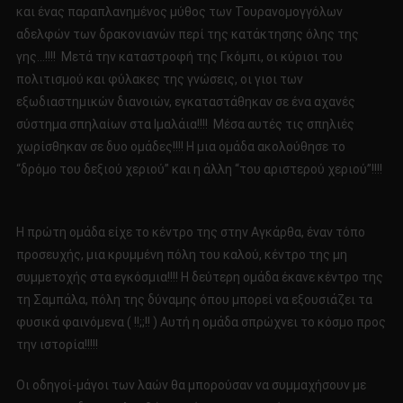
και ένας παραπλανημένος μύθος των Τουρανομογγόλων
αδελφών των δρακονιανών περί της κατάκτησης όλης της
γης…!!!! Μετά την καταστροφή της Γκόμπι, οι κύριοι του
πολιτισμού και φύλακες της γνώσεις, οι γιοι των
εξωδιαστημικών διανοιών, εγκαταστάθηκαν σε ένα αχανές
σύστημα σπηλαίων στα Ιμαλάια!!!! Μέσα αυτές τις σπηλιές
χωρίσθηκαν σε δυο ομάδες!!!! Η μια ομάδα ακολούθησε το
“δρόμο του δεξιού χεριού” και η άλλη “του αριστερού χεριού”!!!!
Η πρώτη ομάδα είχε το κέντρο της στην Αγκάρθα, έναν τόπο
προσευχής, μια κρυμμένη πόλη του καλού, κέντρο της μη
συμμετοχής στα εγκόσμια!!!! Η δεύτερη ομάδα έκανε κέντρο της
τη Σαμπάλα, πόλη της δύναμης όπου μπορεί να εξουσιάζει τα
φυσικά φαινόμενα ( !!;;!! ) Αυτή η ομάδα σπρώχνει το κόσμο προς
την ιστορία!!!!!
Οι οδηγοί-μάγοι των λαών θα μπορούσαν να συμμαχήσουν με