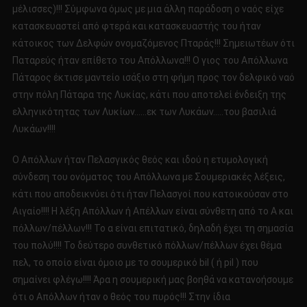
μέλισσες)!!! Σύμφωνα όμως με μια άλλη παράδοση ο ναός είχε
κατασκευαστεί από φτερά και κατασκευαστής του ήταν
κάτοικος των Δελφών ονομαζόμενος Πταράς!!! Σημειωτέων ότι
Παταρεύς ήταν επίθετο του Απόλλωνα!!! Ο γιος του Απόλλωνα
Πάταρος έκτισε μαντείο ισάξιο στη φήμη προς τον δελφικό ναό
στην πόλη Πάταρα της Λυκίας, κάτι που αποτελεί ένδειξη της
ελληνικότητας των Λυκίων……εκ των Λυκάων…..του βασιλιά
Λυκάων!!!!
Ο Απόλλων ήταν Πελασγικός θεός και ιδού η ετυμολογική
σύνδεση του ονόματος του Απόλλωνα με Σουμεριακές λέξεις,
κάτι που αποδεικνύει ότι ήταν Πελασγοί που κατοικούσαν στο
Αιγαίο!!!! Η λέξη Απόλλων ή Απέλλων είναι σύνθετη από το Α και
πόλλων/πέλλων!!! Το α είναι επιτατικό, δηλαδή έχει τη σημασία
του πολύ!!!! Το δεύτερο συνθετικό πόλλων/πέλλων έχει θέμα
πελ, το οποίο είναι όμοιο με το σουμερικό bil ( ή pil ) που
σημαίνει φλέγω!!!! Άρα η σουμερική μας βοηθά να κατανοήσουμε
ότι ο Απόλλων ήταν ο θεός του πυρός!!! Στην ίδια