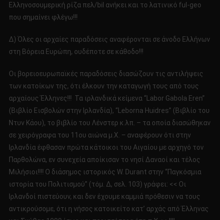
Ελληνοσουμερική ρίζα πελ/bil ανήκει και το λατινικό ful-geo
που σημαίνει φλέγω!!!
Δ) Όλες οι αρχαίες παραδόσεις αναφέρονται σε άνοδο Ελλήνων
στη Βόρεια Ευρώπη, ουδέποτε σε κάθοδο!!!
Οι βορειοευρωπαϊκές παραδόσεις διασώζουν τις αντιλήψεις
των κατοίκων της, ότι έλκουν την καταγωγή τους από τους
αρχαίους Έλληνες!!! Τα ιρλανδικά κείμενα “Labor Gabola Eren”
(Βιβλίο Εισβολών στην Ιρλανδία), “Leborna Huidres” (Βιβλίο του
Ντυν Κάου), το βιβλίο του Λένστερ κ.λπ. – τα οποία διασώθηκαν
σε χειρόγραφα του 11ου αιώνα μ.Χ. – αναφέρουν ότι στην
Ιρλανδία έφθασαν πρώτα κάτοικοι του Αιγαίου με αρχηγό τον
Παρθολώνα, εν συνεχεία αποίκισαν το νησί Δαναοί και τέλος
Μιλήσιοι!!!! Ο διάσημος ιστορικός W. Durant στην “Παγκόσμια
ιστορία του Πολιτισμού” (τόμ. Δ, σελ. 103) γράφει: << Οι
Ιρλανδοί πιστεύουν, και δεν έχουμε καμμιά πρόθεσιν να τους
αντικρούσομε, ότι η νήσος κατοικείτο κατ’ αρχάς από Έλληνας