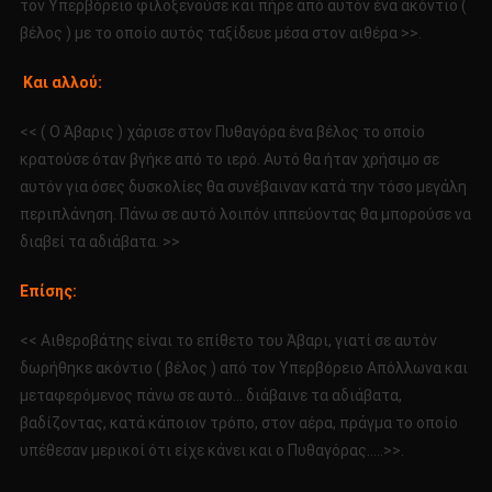
τον Υπερβόρειο φιλοξενούσε και πήρε από αυτόν ένα ακόντιο (
βέλος ) με το οποίο αυτός ταξίδευε μέσα στον αιθέρα >>.
Και αλλού:
<< ( Ο Άβαρις ) χάρισε στον Πυθαγόρα ένα βέλος το οποίο
κρατούσε όταν βγήκε από το ιερό. Αυτό θα ήταν χρήσιμο σε
αυτόν για όσες δυσκολίες θα συνέβαιναν κατά την τόσο μεγάλη
περιπλάνηση. Πάνω σε αυτό λοιπόν ιππεύοντας θα μπορούσε να
διαβεί τα αδιάβατα. >>
Επίσης:
<< Αιθεροβάτης είναι το επίθετο του Άβαρι, γιατί σε αυτόν
δωρήθηκε ακόντιο ( βέλος ) από τον Υπερβόρειο Απόλλωνα και
μεταφερόμενος πάνω σε αυτό… διάβαινε τα αδιάβατα,
βαδίζοντας, κατά κάποιον τρόπο, στον αέρα, πράγμα το οποίο
υπέθεσαν μερικοί ότι είχε κάνει και ο Πυθαγόρας…..>>.