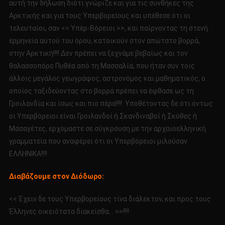
αυτή την δήλωση διότι γνώριζε και για τις συνθήκες της
Αρκτικής και για τους Υπερβορείους και υπέθεσε ότι οι
τελευταίοι, σαν << Υπέρ-Βόρειοι >>, και παίρνοντας τη στενή
ερμηνεία αυτού του όρου, κατοικούν στον απώτατο βορρά,
στην Αρκτική!!!! Δεν πρέπει να ξεχνάμε βεβαίως και τον
θαλασσοπόρο Πυθέα από τη Μασσαλία, που ήταν συν τοις
άλλοις μεγάλος γεωγράφος, αστρονόμος και μαθηματικός, ο
οποίος ταξιδεύοντας στο βορρά πρέπει να έφθασε ως τη
Γροιλανδία και ίσως και πιο πέρα!!!! Υποθέτοντας δε ότι όντως
οι Υπερβόρειοι είναι Γροιλανδοί ή Σκανδιναβοί ή Σκύθες ή
Μασαγέτες, ερχόμαστε σε σύγκρουση με την αρχαιοελληνική
γραμματεία που αναφέρει ότι οι Υπερβόρειοι μιλούσαν
ΕΛΛΗΝΙΚΑ!!!!
Διαβάζουμε στον Διόδωρο:
<< Έχειν δε τους Υπερβορείους τίνα διάλεκτον, και προς τους
Έλληνες οικειότατα διακείσθα… >>!!!!