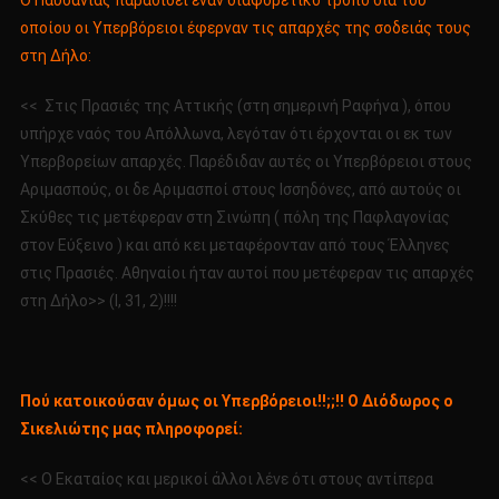
Ο Παυσανίας παραδίδει έναν διαφορετικό τρόπο διά του
οποίου οι Υπερβόρειοι έφερναν τις απαρχές της σοδειάς τους
στη Δήλο:
<< Στις Πρασιές της Αττικής (στη σημερινή Ραφήνα ), όπου
υπήρχε ναός του Απόλλωνα, λεγόταν ότι έρχονται οι εκ των
Υπερβορείων απαρχές. Παρέδιδαν αυτές οι Υπερβόρειοι στους
Αριμασπούς, οι δε Αριμασποί στους Ισσηδόνες, από αυτούς οι
Σκύθες τις μετέφεραν στη Σινώπη ( πόλη της Παφλαγονίας
στον Εύξεινο ) και από κει μεταφέρονταν από τους Έλληνες
στις Πρασιές. Αθηναίοι ήταν αυτοί που μετέφεραν τις απαρχές
στη Δήλο>> (I, 31, 2)!!!!
Πού κατοικούσαν όμως οι Υπερβόρειοι!!;;!! Ο Διόδωρος ο
Σικελιώτης μας πληροφορεί:
<< Ο Εκαταίος και μερικοί άλλοι λένε ότι στους αντίπερα