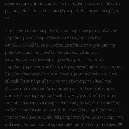
όμως έχουμε κάποια ομοιότητα σε μεγάλη ευφυία και δύναμη,
με τους αθάνατους, κι ας μην ξέρουμε τι θα μας φέρει η μέρα…
>>
Στην περίπτωση που μελετάμε και σύμφωνα με την ελληνική
παράδοση, ο σύνδεσμος δεν είναι άλλος από τον θεό
Απόλλωνα!!! Αξίζει να αναφέρουμε κάποια στοιχεία από την
μυθολογία μας που συνδέει τον Απόλλωνα με τους
Υπερβορείους πριν ακόμα τη γέννησή του!!!! Κατά την
παράδοση η μητέρα του θεού, η Λητώ, γεννήθηκε στη χώρα των
Υπερβορείων γεγονός που αμέσως την κατατάσσει στο αυτό
έθνος!!!! Όταν πλησίαζε η ώρα της γέννησης του θεού του
Φωτός, η Υπερβόρεια Λητώ μετέβη στη Δήλο συνοδευόμενη
από τις δύο Υπερβόρειες παρθένες Άργη και Ώπιδα ( για την
ιστορία θα πρέπει να πούμε ότι η νήσος Δήλος ήτο << άδηλος
>> διότι βρισκόταν κάτω από την επιφάνεια της θάλασσας, με
προορισμό όμως να αναδυθεί με προσταγή του Δία για χάρη της
επίτοκης Λυτούς και να καθαγιασθεί με τη γέννηση του θεού)!!!!