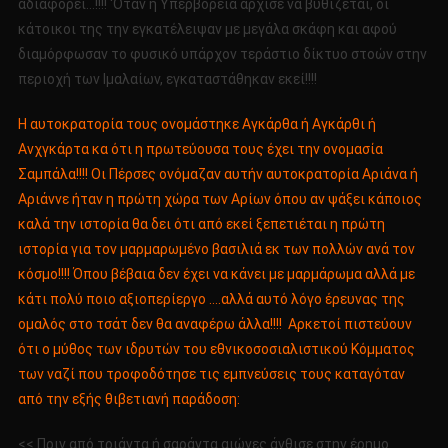
αδιαφορεί…!!!! ‘Όταν η Υπερβόρεια άρχισε να βυθίζεται, οι
κάτοικοι της την εγκατέλειψαν με μεγάλα σκάφη και αφού
διαμόρφωσαν το φυσικό υπάρχον τεράστιο δίκτυο στοών στην
περιοχή των Ιμαλαίων, εγκαταστάθηκαν εκεί!!!!
Η αυτοκρατορία τους ονομάστηκε Αγκάρθα ή Αγκάρθι ή
Ανχγκάρτα κα ότι η πρωτεύουσα τους έχει την ονομασία
Σαμπάλα!!!! Οι Πέρσες ονόμαζαν αυτήν αυτοκρατορία Αριάνα ή
Αριάννε ήταν η πρώτη χώρα των Αρίων όπου αν ψάξει κάποιος
καλά την ιστορία θα δει ότι από εκεί ξεπετιέται η πρώτη
ιστορία για τον μαρμαρωμένο βασιλιά εκ των πολλών ανά τον
κόσμο!!!! Όπου βέβαια δεν έχει να κάνει με μαρμάρωμα αλλά με
κάτι πολύ ποιο αξιοπερίεργο ….αλλά αυτό λόγο έρευνας της
ομαλός στο τσάτ δεν θα αναφέρω άλλα!!!! Αρκετοί πιστεύουν
ότι ο μύθος των ιδρυτών του εθνικοσοσιαλιστικού Κόμματος
των ναζί που τροφοδότησε τις εμπνεύσεις τους καταγόταν
από την εξής θιβετιανή παράδοση:
<< Πριν από τριάντα ή σαράντα αιώνες άνθισε στην έρημο