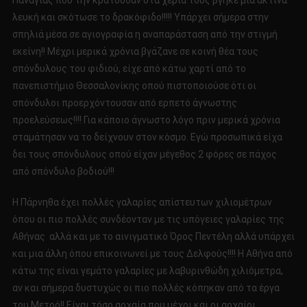
Παναγιάς που την κρατούσαν στα χέρια τους βγήκε μια ακτίνα
λευκή και σκότωσε το δρακόφιδο!!!!! Υπάρχει σήμερα στην
σπηλιά μέσα σε αγιογραφία η αναπαράσταση από την στιγμή
εκείνη!! Μέχρι μερικά χρόνια βγάζανε σε κοινή θέα τους
σπόνδυλους του φιδιού, είχε από κάτω χαρτί από το
πανεπιστήμιο Θεσσαλονίκης οπού πιστοποιούσε ότι οι
σπόνδυλοι προερχόντουσαν από ερπετό άγνωστης
προελεύσεως!!!! Για κάποιο άγνωστο λόγο πριν μερικά χρόνια
σταμάτησαν να το δείχνουν στον κόσμο. Εγώ προσωπικά είχα
δει τους σπόνδυλους οπού είχαν μέγεθος 2 φόρες σε πάχος
από σπόνδυλο βοδιού!!!
Η Πάρνηθα έχει πολλές γαλαρίες απίστευτων χιλιομέτρων
όπου οι πιο πολλές συνδέονταν με τις υπόγειες γαλαρίες της
Αθήνας αλλά και με το αινιγματικό Όρος Πεντέλη αλλά υπάρχει
και μια άλλη όπου επικοινωνεί με τους Δελφούς!!!! Η Αθήνα από
κάτω της είναι γεμάτο γαλαρίες με λαβυρινθώδη χιλιόμετρα,
αν και σήμερα δυστυχώς οι πιο πολλές κόπηκαν από τα έργα
του Μετρό!! Είναι τόσο αρχαία που μέχρι και οι αρχαίοι