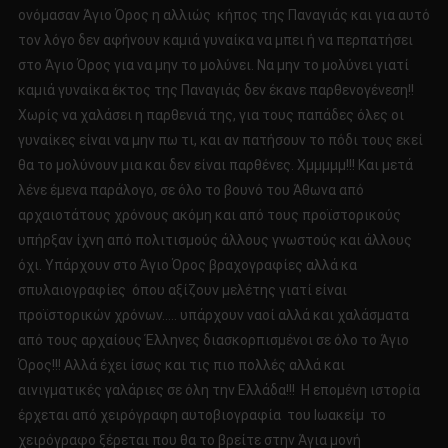
ονόμασαν Άγιο Όρος η αλλιώς κήπος της Παναγιάς και για αυτό
τον λόγο δεν αφήνουν καμιά γυναίκα να μπει ή να περπατήσει
στο Άγιο Όρος για να μην το μολύνει. Να μην το μολύνει γιατί
καμιά γυναίκα έκτος της Παναγιάς δεν έκανε παρθενογένεση!!
Χωρίς να χαλάσει η παρθενιά της, για τους παπάδες όλες οι
γυναίκες είναι να μην πω τι, και αν πατήσουν το πόδι τους εκεί
θα το μολύνουν μια και δεν είναι παρθένες. Χμμμμμ!!! Και μετά
λένε έμενα παράλογο, σε όλο το βουνό του Άθωνα από
αρχαιοτάτους χρόνους ακόμη και από τους προϊστορικούς
υπήρξαν ίχνη από πολιτισμούς άλλους γνωστούς και άλλους
όχι. Υπάρχουν στο Άγιο Όρος βραχογραφίες αλλά κα
σπυλαιογραφίες όπου αξίζουν μελέτης γιατί είναι
προϊστορικών χρόνων….. υπάρχουν ναοί αλλά και χαλάσματα
από τους αρχαίους Έλληνες διασκορπισμένοι σε όλο το Άγιο
Όρος!!! Αλλά έχει ίσως και τις πιο πολλές αλλά και
αινιγματικές γαλάριες σε όλη την Ελλάδα!!! Η επομένη ιστορία
έρχεται από χειρόγραφη αυτοβιογραφία του Ιωακείμ το
χειρόγραφο ξέρεται που θα το βρείτε στην Άγια μονή