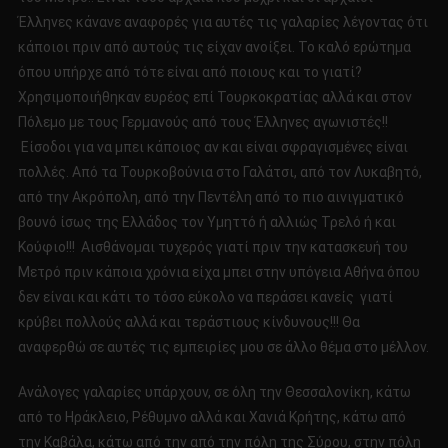
Έλληνες κάνανε αναφορές για αυτές τις γαλαρίες λέγοντας ότι
κάποιοι πριν από αυτούς τις είχαν ανοίξει. Το καλό ερώτημα
όπου υπήρχε από τότε είναι από ποιους και το γιατί?
Χρησιμοποιήθηκαν ευρέος επί Τουρκοκρατίας αλλά και στον
Πόλεμο με τους Γερμανούς από τους Έλληνες αγωνιστές!!
Είσοδοι για να μπει κάποιος αν και είναι σφραγισμένες είναι
πολλές. Από τα Τουρκοβούνια στο Γαλάτσι, από τον Λυκαβητό,
από την Ακρόπολη, από την Πεντέλη από το πιο αινιγματικό
βουνό ίσως της Ελλάδος τον Υμηττό ή αλλιώς Τρελό ή και
Κούφιο!!! Αισθάνομαι τυχερός γιατί πριν την κατασκευή του
Μετρό πριν κάποια χρόνια είχα μπει στην υπόγεια Αθήνα όπου
δεν είναι και κάτι το τόσο εύκολο να περάσει κανείς γιατί
κρύβει πολλούς αλλά και τεράστιους κίνδυνους!!! Θα
αναφερθώ σε αυτές τις εμπειρίες μου σε άλλο θέμα στο μέλλον.
Ανάλογες γαλαρίες υπάρχουν, σε όλη την Θεσσαλονίκη, κάτω
από το Ηράκλειο, Ρέθυμνο αλλά και Χανιά Κρήτης, κάτω από
την Καβάλα, κάτω από την από την πόλη της Σύρου, στην πόλη