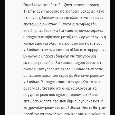
Οφειλω να τοποθετηθω ξανα με νεες αποριες:
1) Στην αρχη γραφεις οτι καποιες γαλαριες λενε
οτι ειναι χιλιαδων ετων και αλλοι λενε οτι ειναι
εκατομμυριων ετων. Τι εννοεις ακριβως εδω
επειδη μπερδευτηκα. Για καποιες συγκεκριμενες
υπαρχει αμφισβητηση μεταξυ των αρχαιολογων ή
γενικοτερα για ολες , οτι καποιοι λενε οτι ειναι
χιλιαδων ετων ενω καποιοι αλλοι εκατομμυριων ;
Εν ολιγοις υπαρχει διαμαχη για την χρονικη
εκτιμηση τους ή απλα καποιοι ισχυριζονται οτι
ανακαλυψαν γαλαριες εκατομμυριων ετων οταν
οι περισσοτερες που εχουν βρεθει ειναι μερικων
χιλιαδων ; Υπαρχει καποια κοντρα ; Και το ρωτω
αυτο γιατι πιστευα οτι οι αρχαιολογοι με τα
συγχρονα μεσα που εχουν μπορουν ευκολα να
εκτιμησουν ποτε περιπου δημιουργηθηκε κατι ή
να χρονολογησουν ενα απολιθωμα. Οποτε θα ηταν
παραξενο να χρονολογουσαν καποιοι μια γαλαρια