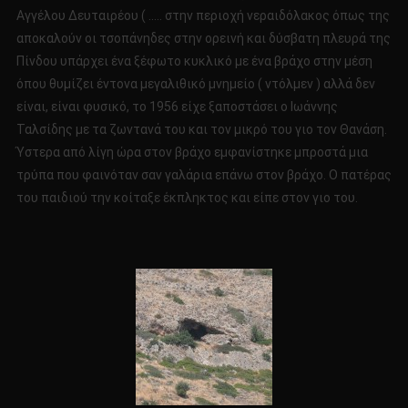
Αγγέλου Δευταιρέου ( ….. στην περιοχή νεραιδόλακος όπως της
αποκαλούν οι τσοπάνηδες στην ορεινή και δύσβατη πλευρά της
Πίνδου υπάρχει ένα ξέφωτο κυκλικό με ένα βράχο στην μέση
όπου θυμίζει έντονα μεγαλιθικό μνημείο ( ντόλμεν ) αλλά δεν
είναι, είναι φυσικό, το 1956 είχε ξαποστάσει ο Ιωάννης
Ταλσίδης με τα ζωντανά του και τον μικρό του γιο τον Θανάση.
Ύστερα από λίγη ώρα στον βράχο εμφανίστηκε μπροστά μια
τρύπα που φαινόταν σαν γαλάρια επάνω στον βράχο. Ο πατέρας
του παιδιού την κοίταξε έκπληκτος και είπε στον γιο του.