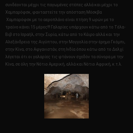
συνδέονται μέχρι τις παγωμένες στέπες αλλά και μέχρι το
Χαμπαρόφσκ, φανταστείτε την απόσταση Μόσκβα
Χαμπαρόφσκ με το αεροπλάνο είναι πτήση 9 ωρών με το
τραίνο κάνει 15 μέρες!!! Γαλαρίες υπάρχουν κάτω από το Τέλα-
Βιβ στο Ισραήλ, στην Συρία, κάτω από το Κάιρο αλλά και την
Αλεξάνδρεια της Αιγύπτου, στην Μογγολία στην έρημο Γκόμπι,
στην Κίνα, στο Αφγανιστάν, στη Ινδία όπου κάτω από το Δελχί
λέγεται ότι οι γαλαρίες τις φτάνουν σχεδόν τα σύνορα με την
Κίνα, σε όλη την Νότιο Αμερική, αλλά και Νότιο Αφρική, κ.τ.λ.