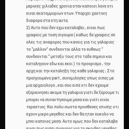
μερικες χιλιαδες χρονια οταν καποιοι λενε οτι
ειναι εκατομμυριων ετων. Υπαρχει χαοτικη
διαφορα στα ετη αυτα.
2) Αυτο που δεν εχω καταλαβει , ειναι πως
γραφεις με τοση σιγουρα ( καθως δε γραφεις σε
ολες τις αναφορες που κανεις για τις γαλαριες
το “μαλλον” συνδεονται αλλα το ευθεως ”
συνδεονται ” μεταξυ τους στο ταδε σημειο και
καταληγουν εδω και εκει ) το προορισμο , την
αρχη και την καταληξη της καθε γαλαριας ; Στο
προηγουμενο part , συνομιλησες οπως ειπες με
μια αρχαιολογο , και σου ειπε οτι δεν εχουμε
εξερευνησει ακομα τη γαλαρια γιατι δε ξερουμε τι
μπορει να συναντησουμε μεσα και γιατι ειναι
τεραστιες. Και πολυ σωστα προσθεσες επισης οτι
εχουν μικρο μεγεθος και δεν θα ηταν ευκολο να
μπει καποιος μεσα. Αυτο ομως που δεν καταλαβα
ειναι πως εισαι σιγουρος για το ακριβες μεγεθος