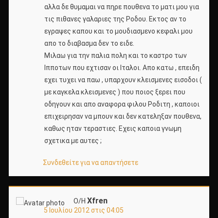
αλλα δε θυμαμαι να πηρε πουθενα το ματι μου για
τις πιθανες γαλαριες της Ροδου. Εκτος αν το
εγραψες καπου και το μουδιασμενο κεφαλι μου
απο το διαβασμα δεν το ειδε.
Μιλαω για την παλια πολη και το καστρο των
Ιπποτων που εχτισαν οι Ιταλοι. Απο κατω , επειδη
εχει τυχει να παω , υπαρχουν κλεισμενες εισοδοι (
με καγκελα κλεισμενες ) που ποιος ξερει που
οδηγουν και απο αναφορα φιλου Ροδιτη , καποιοι
επιχειρησαν να μπουν και δεν κατεληξαν πουθενα,
καθως ηταν τεραστιες. Εχεις καποια γνωμη
σχετικα με αυτες ;
Συνδεθείτε για να απαντήσετε
Xfren
Ο/Η
5 Ιουλίου 2012 στις 04:05