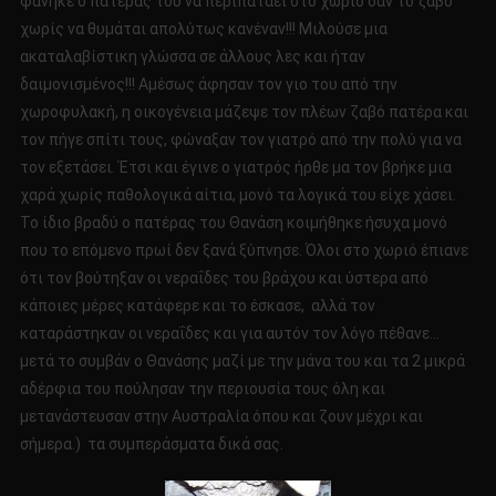
φάνηκε ο πατέρας του να περιπατάει στο χωριό σαν το ζαβό
χωρίς να θυμάται απολύτως κανέναν!!! Μιλούσε μια
ακαταλαβίστικη γλώσσα σε άλλους λες και ήταν
δαιμονισμένος!!! Αμέσως άφησαν τον γιο του από την
χωροφυλακή, η οικογένεια μάζεψε τον πλέων ζαβό πατέρα και
τον πήγε σπίτι τους, φώναξαν τον γιατρό από την πολύ για να
τον εξετάσει. Έτσι και έγινε ο γιατρός ήρθε μα τον βρήκε μια
χαρά χωρίς παθολογικά αίτια, μονό τα λογικά του είχε χάσει.
Το ίδιο βραδύ ο πατέρας του Θανάση κοιμήθηκε ήσυχα μονό
που το επόμενο πρωί δεν ξανά ξύπνησε. Όλοι στο χωριό έπιανε
ότι τον βούτηξαν οι νεραΐδες του βράχου και ύστερα από
κάποιες μέρες κατάφερε και το έσκασε, αλλά τον
καταράστηκαν οι νεραΐδες και για αυτόν τον λόγο πέθανε…
μετά το συμβάν ο Θανάσης μαζί με την μάνα του και τα 2 μικρά
αδέρφια του πούλησαν την περιουσία τους όλη και
μετανάστευσαν στην Αυστραλία όπου και ζουν μέχρι και
σήμερα.) τα συμπεράσματα δικά σας.