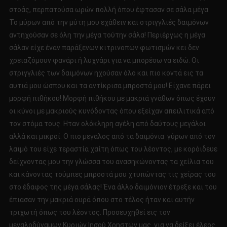
στοάς, περπατούσα ωρών πολλή όπου έφτασαν σε σάλα μέγα.
Το μύρων από την μύτη μου εχάθειν και στριγγλιές δαιμόνων
αντηχούσαν σε όλη την μέγα τούτην σάλα! Περιέργως η μέγα
σάλαν είχε έναν παράξενων κιτρινοπών φωτισμών κει δεν
χρειαζόμουν φανάρι ή λυχνάρι για να μπορέσω να ειδώ. Οι
στριγγλιές των δαιμόνων ηχούσαν όλο και πιο κοντά εις τα
αυτιά μου ώσπου και τα αντίκρισα μπροστά μου! Είχανε πάρει
μορφή πιθήκου! Μορφή πιθήκου με μακριά γνάθων όπως έχουν
οι κύνοι με μακριούς κυνόδοντας όπου εξείχαν απειλιτικά από
τον στόμα τους. Ηταν ολόκληρη αγέλη από δαύτους μεγάλοι
αλλά και μικροί. Ο πιο μεγάλος από τα δαιμόνια γύρων από τον
λαιμό του είχε τεραστία χαίτη όπως του λέοντος, με κορόιδευε
δείχνοντας μου την γλώσσα του ανασηκώνοντας τα χείλια του
και κάνοντας τούμπες μπροστά μου χτυπώντας τις χείρας του
στο έδαφος της μέγα σάλας! Ένα άλλο δαιμόνιον έτρεξε και του
έπιασαν την μακριά ουρά όπου στο τέλος ήταν και αυτήν
τριχωτή όπως του λέοντος. Προσευχηθεί εις τον
μεγαλοδύναμων Κυριών Ιησού Χρηστών μας για να δείξει έλεος