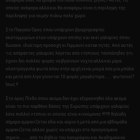
αναφέρω όλες θα γραφώ πιστεύω πολλούς μήνες!! Αυτές τις
οποίες ανέφερα αλλά και θα αναφέρω είναι η περίληψη της
περίληψης για να μην πιάνω πολύ χώρο.
Στο Παγγαίο Όρος όπου υπάρχουν βραχογραφίες
εκατομμυρίων ετών υπάρχουν επίσης και εκεί γαλαρίες όπου
δώσανε ιδιαίτερη προσοχή οι Γερμανοί κατακτητές. Από αυτές
τις απέραντες γαλαρίες λέγεται από ντόπιους τσοπάνηδες ότι
έχουν δει πολλές φορές να βγαίνουν νύχτα αλλά και μέρα
ολοστρόγγυλα φωτά όπου στην αρχή είναι μικρά όσο μια μπάλα
και μετά από λίγο γίνονται 10 φορές μεγαλύτερα…….. φωτεινοί?
Ίσως !!
Στο όρος Πίνδο όπου ακόμα δεν έχει εξερευνηθεί όλο ακόμα
είναι το πιο παρθένο δάσος της Ευρώπης υπάρχουν γαλαρίες
λένε πολλοί ντόπιοι οι οποίες είναι κινούμενες !!!?!!! δηλαδή
σήμερα εμφανίζεται εδώ και αύριο ή μετά από μια εβδομάδα
εμφανίζεται αλλού χωρίς να υπάρχει στο προηγούμενο
σημείο………. από το βιβλίο του λαογράφου και Ακαδημαϊκού