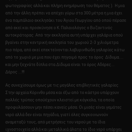
φωτογραφίες αλλά και πλήρη ενημέρωση του θέματος ). Η μια
από την άλλη πρέπει να απέχει γύρω στα 300 μέτρα η μια έχει
ένα παμπάλαιο εκκλησάκι του Άγιου Γεωργίου από οπού πέρασε
από εκεί και προσκύνησε ο Κ. Παλαιολόγος ο Βυζαντινός
αυτοκράτορας. Από την εκκλησία αυτή υπάρχει γαλάρια οπού
βγαίνει στην κεντρική εκκλησία του χωριού 2-3 χιλιόμετρα
πιο πέρα, από εκεί επεκτείνονται λαβυρινθώδη γαλαρίες κάτω
από το χωριό με μια που έχει πηγαιμό προς το όρος Δίδυμα…..
και μην ξεχνάτε δίπλα στα Δίδυμα είναι το όρος Αδέρες….
Δέρος ….!!!
Ας συνεχίσουμε όμως με τις μεγάλες επιβλητικές γαλαρίες.
Στην αρχαία Κόρινθο μέσα και έξω από το κάστρο υπάρχουν
πολλές τρύπες οπούέχουν κλειστεί με κάγκελα, τα οποία
προφυλάσσουν μην πέσει κανείς μέσα. Οι μισές είναι γεμάτες
νερό αλλά δεν είναι πηγάδια, γιατί όλες συγκοινωνούν
αναμεταξύ τους, από μετρήσεις του νερού με τα ίδια
ιχνοστοιχεία αλλά και μεταλλικά άλατα το ίδιο νερό υπάρχει