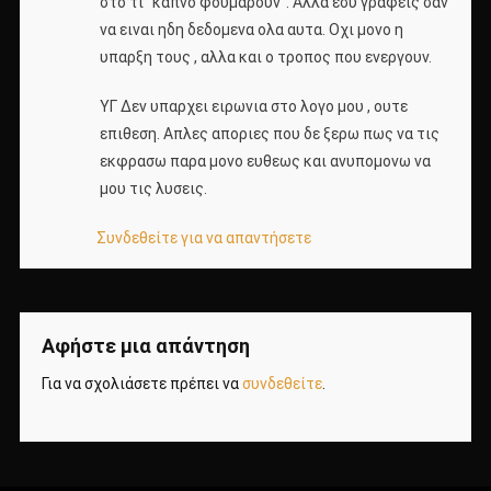
στο τι “καπνο φουμαρουν”. Αλλα εσυ γραφεις σαν
να ειναι ηδη δεδομενα ολα αυτα. Οχι μονο η
υπαρξη τους , αλλα και ο τροπος που ενεργουν.
ΥΓ Δεν υπαρχει ειρωνια στο λογο μου , ουτε
επιθεση. Απλες αποριες που δε ξερω πως να τις
εκφρασω παρα μονο ευθεως και ανυπομονω να
μου τις λυσεις.
Συνδεθείτε για να απαντήσετε
Αφήστε μια απάντηση
Για να σχολιάσετε πρέπει να
συνδεθείτε
.