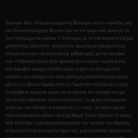
Σίγουρα εδώ υπάρχει κρυμμένος θησαυρός και οι νεραΐδες μας
τον δίνουν απλόχερα, θα μπω εγώ να τον φέρω εσύ μείνε με τα
ζωντανά μέχρι να γυρίσω. Ο δύστυχος με το που έκανε ένα βήμα
μπαίνοντας μέσα στην τρύπα όπου έμοιαζε με γαλαρία όπως
είπε μετά ο γιος του έκλεισε και χάθηκε μαζί με τον πατέρα
του. Ο Θανάσης όπως ήταν φυσικό δεν πίστευε τα μάτια του,
σαν παλαβός έψαχνε πολλές ώρες να βρει το άνοιγμα που
κατάπιε τον πατέρα του τόσο απότομα μπροστά στα έντρομα
μάτια του, δεν κατάφερε τίποτα. Παράτησε τα ζώα και έτρεξε
για βοήθεια, έψαχναν μέρες να τον βρουν τον πατέρα του μα
μάταια δεν έβρισκαν τίποτα απολύτως. Οι αρχές στραφήκαν
εναντίον του Θανάση πιστεύοντας ότι ίσως τον σκότωσε σε
κάποιο καυγά και κάπου τον είχε θάψει. Είχαν περάσει 15 μέρες
από τότε που η γαλαρία είχε καταπιεί τον πατέρα του Θανάση,
ο Θανάσης ήταν στο κρατητήριο της χωροφυλακής ακόμη όταν