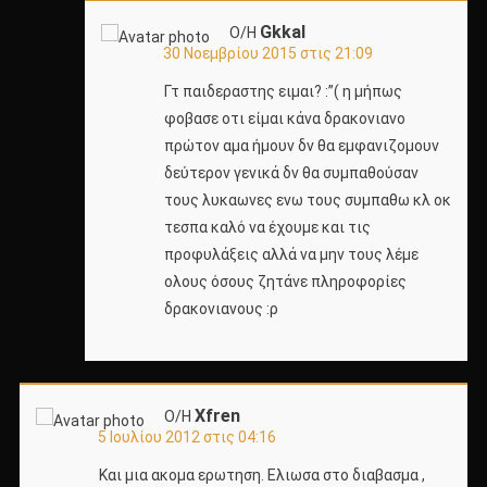
Gkkal
Ο/Η
30 Νοεμβρίου 2015 στις 21:09
Γτ παιδεραστης ειμαι? :”( η μήπως
φοβασε οτι είμαι κάνα δρακονιανο
πρώτον αμα ήμουν δν θα εμφανιζομουν
δεύτερον γενικά δν θα συμπαθούσαν
τους λυκαωνες ενω τους συμπαθω κλ οκ
τεσπα καλό να έχουμε και τις
προφυλάξεις αλλά να μην τους λέμε
ολους όσους ζητάνε πληροφορίες
δρακονιανους :ρ
Xfren
Ο/Η
5 Ιουλίου 2012 στις 04:16
Και μια ακομα ερωτηση. Ελιωσα στο διαβασμα ,