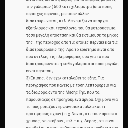
της γαλαριας ( 500 κατι χιλιομετρα )απο ποιες
περιοχες περναει , με ποιες αλλες
διασταυρωνεται , κτλ. Δε νομιζω να υπαρχει
εξοπλισμος και τεχνολογια που θα μετρουσε μια
τοσο μεγαλη αποσταση και θα εκτιμουσε το μηκος
της , της περιοχες απο τις οποιες περναει και τις
διαστραυρωσεις της. Αρα το ερωτημα ειναι απο
που αντλεις τις πληροφοριες σου για το που
διαστραυρωνεται η καθε γαλαρια και ποσο μεγαλη
ειναι περιπου ;
3) Επισης , δεν εχω καταλαβει το εξης. Τις
περιγραφες που κανεις με τοση λεπτομερεια για
τα διαφορα οντα της Μεσης Γης, που τα
παρουσιαζες σε προηγουμενα αρθρα. Οχι μονο για
το πως μοιαζουν εμφανισιακα , αλλα και τι
προτιμησεις εχουν ( π.χ. Νανοι , οτι τους αρεσει ο
χρυσος , να σκαβουν , κτλ – π.χ. Δερος , οτι ειναι
κανιβαλοι , κακοι , εχθρικοι και οτι οι εχθροι τους