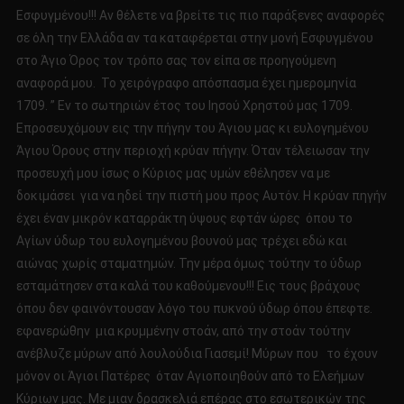
Εσφυγμένου!!! Αν θέλετε να βρείτε τις πιο παράξενες αναφορές
σε όλη την Ελλάδα αν τα καταφέρεται στην μονή Εσφυγμένου
στο Άγιο Όρος τον τρόπο σας τον είπα σε προηγούμενη
αναφορά μου. Το χειρόγραφο απόσπασμα έχει ημερομηνία
1709. ” Εν το σωτηριών έτος του Ιησού Χρηστού μας 1709.
Επροσευχόμουν εις την πήγην του Άγιου μας κι ευλογημένου
Άγιου Όρους στην περιοχή κρύαν πήγην. Όταν τέλειωσαν την
προσευχή μου ίσως ο Κύριος μας υμών εθέλησεν να με
δοκιμάσει για να ηδεί την πιστή μου προς Αυτόν. Η κρύαν πηγήν
έχει έναν μικρόν καταρράκτη ύψους εφτάν ώρες όπου το
Αγίων ύδωρ του ευλογημένου βουνού μας τρέχει εδώ και
αιώνας χωρίς σταματημών. Την μέρα όμως τούτην το ύδωρ
εσταμάτησεν στα καλά του καθούμενου!!! Εις τους βράχους
όπου δεν φαινόντουσαν λόγο του πυκνού ύδωρ όπου έπεφτε.
εφανερώθην μια κρυμμένην στοάν, από την στοάν τούτην
ανέβλυζε μύρων από λουλούδια Γιασεμί! Μύρων που το έχουν
μόνον οι Άγιοι Πατέρες όταν Αγιοποιηθούν από το Ελεήμων
Κύριων μας. Με μιαν δρασκελιά επέρας στο εσωτερικών της