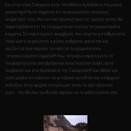
και στην νήσο Σαλαμίνα στην τοποθεσία Αμπελάκια στο μικρό
μοναστήρι!! Αυτό σημαίνει ότι συγκοινωνούν υπογείως
αναμεταξύ τους. Κοιτώντας προσεχτηκά τις τρύπες αυτές θα
παρατηρήσετε ότι τα τοιχώματα αυτά είναι τετραγωνισμένα
κομμένα. Σε περιπτώσεις ανομβρίας που πέφτει η στάθμη κατά
πολύ ώστε να φαίνεται ο μίσος πυθμένας φαίνεται και
οριζόντια που περνάει το νερό τα τοιχώματα είναι
τετραγωνισμένα κομμένα!!! Λέω τετραγωνισμένα γιατί τα
τοιχώματα είναι από βράχο και είναι λεία σαν γυαλί, αυτό
συμβαίνει και στα Αμπελάκια της Σαλαμίνας!!! Δεν θέλει και
πολύ μυαλό ότι κάποιοι το φτιάξανε αυτό!!! Αν και υπάρχουν
ενδείξεις στην αρχαία ιστορία μας ποιοι το έφτιαξαν και
γιατί… δεν θα σας πω θα σας αφήσω να το ψάξετε μόνοι σας.