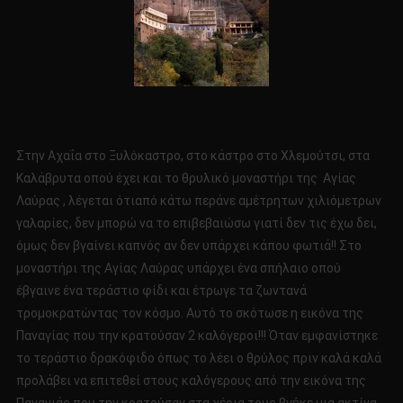
Στην Αχαΐα στο
Ξυλόκαστρο, στο
κάστρο στο Χλεμούτσι, στα
Καλάβ
ρυτα οπού έχει και το θρυλικό μοναστήρι της Αγίας
Λαύρας , λέγεται ότι
από κάτω περάνε αμέτρητων χιλιόμετρων
γαλαρίες, δεν μπορώ να το επιβεβαιώσω γιατί δεν τις έχω δει,
όμως δεν βγαίνει καπνός αν δεν υπάρχει κάπου φωτιά!! Στο
μοναστήρι της Αγίας Λαύρας υπάρχει ένα σπήλαιο οπού
έβγαινε ένα τεράστιο φίδι και έτρωγε τα ζωντανά
τρομοκρατώντας τον κόσμο. Αυτό το σκότωσε η εικόνα της
Παναγίας που την κρατούσαν 2 καλόγεροι!!! Όταν εμφανίστηκε
το τεράστιο δρακόφιδο όπως το λέει ο θρύλος πριν καλά καλά
προλάβει να επιτεθεί στους καλόγερους από την εικόνα της