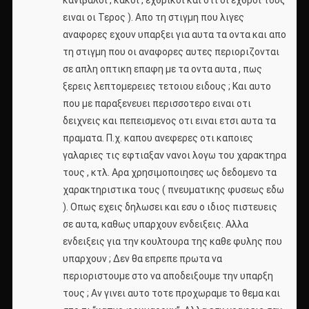
ειναι οι Τερος ). Απο τη στιγμη που λιγες
αναφορες εχουν υπαρξει για αυτα τα οντα και απο
τη στιγμη που οι αναφορες αυτες περιοριζονται
σε απλη οπτικη επαφη με τα οντα αυτα , πως
ξερεις λεπτομερειες τετοιου ειδους ; Και αυτο
που με παραξενευει περισσοτερο ειναι οτι
δειχνεις και πεπεισμενος οτι ειναι ετσι αυτα τα
πραματα. Π.χ. καπου ανεφερες οτι καποιες
γαλαριες τις εφτιαξαν νανοι λογω του χαρακτηρα
τους , κτλ. Αρα χρησιμοποιησες ως δεδομενο τα
χαρακτηριστικα τους ( πνευματικης φυσεως εδω
). Οπως εχεις δηλωσει και εσυ ο ιδιος πιστευεις
σε αυτα, καθως υπαρχουν ενδειξεις. Αλλα
ενδειξεις για την κουλτουρα της καθε φυλης που
υπαρχουν ; Δεν θα επρεπε πρωτα να
περιοριστουμε στο να αποδειξουμε την υπαρξη
τους ; Αν γινει αυτο τοτε προχωραμε το θεμα και