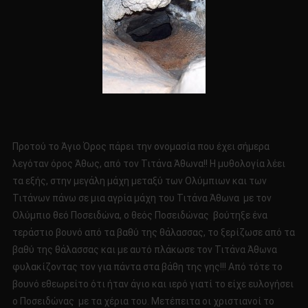
Προτού το Άγιο Όρος πάρει την ονομασία που έχει σήμερα
λεγόταν όρος Άθως, από τον Τιτάνα Άθωνα!! Η μυθολογία λέει
τα εξής, στην μεγάλη μάχη μεταξύ των Ολύμπιων και των
Τιτάνων πάνω σε μια αγρία μάχη του Τιτάνα Άθωνα με τον
Ολύμπιο θεό Ποσειδώνα, ο θεός Ποσειδώνας βούτηξε ένα
τεράστιο βουνό από τα βαθύ της θάλασσας, το ξερίζωσε από τα
βαθύ της θάλασσας και με αυτό πλάκωσε τον Τιτάνα Άθωνα
φυλακίζοντας τον για πάντα στα βάθη της γης!!! Από τότε το
βουνό εθεωρείτο ότι ήταν άγιο και ιερό γιατί το είχε ευλογήσει
ο Ποσειδώνας με τα χέρια του. Μετέπειτα οι χριστιανοί το