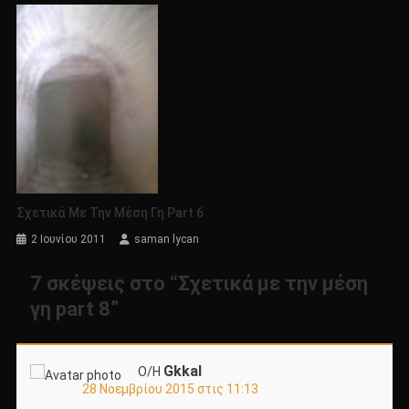
Σχετικά Με Την Μέση Γη Part 6
2 Ιουνίου 2011
saman lycan
7 σκέψεις στο “
Σχετικά με την μέση
γη part 8
”
Gkkal
Ο/Η
28 Νοεμβρίου 2015 στις 11:13