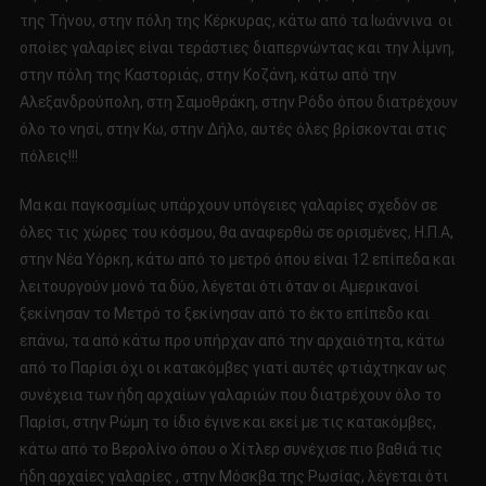
της Τήνου, στην πόλη της Κέρκυρας, κάτω από τα Ιωάννινα οι
οποίες γαλαρίες είναι τεράστιες διαπερνώντας και την λίμνη,
στην πόλη της Καστοριάς, στην Κοζάνη, κάτω από την
Αλεξανδρούπολη, στη Σαμοθράκη, στην Ρόδο όπου διατρέχουν
όλο το νησί, στην Κω, στην Δήλο, αυτές όλες βρίσκονται στις
πόλεις!!!
Μα και παγκοσμίως υπάρχουν υπόγειες γαλαρίες σχεδόν σε
όλες τις χώρες του κόσμου, θα αναφερθώ σε ορισμένες, Η.Π.Α,
στην Νέα Υόρκη, κάτω από το μετρό όπου είναι 12 επίπεδα και
λειτουργούν μονό τα δύο, λέγεται ότι όταν οι Αμερικανοί
ξεκίνησαν το Μετρό το ξεκίνησαν από το έκτο επίπεδο και
επάνω, τα από κάτω προ υπήρχαν από την αρχαιότητα, κάτω
από το Παρίσι όχι οι κατακόμβες γιατί αυτές φτιάχτηκαν ως
συνέχεια των ήδη αρχαίων γαλαριών που διατρέχουν όλο το
Παρίσι, στην Ρώμη το ίδιο έγινε και εκεί με τις κατακόμβες,
κάτω από το Βερολίνο όπου ο Χίτλερ συνέχισε πιο βαθιά τις
ήδη αρχαίες γαλαρίες , στην Μόσκβα της Ρωσίας, λέγεται ότι