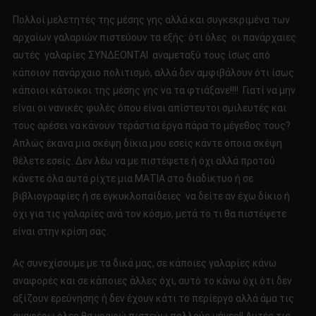
Πολλοί μελετητές της μέσης γης αλλά και συγκεκριμένα των
αρχαίων γαλαριών πιστεύουν τα εξής: ότι όλες οι πανάρχαιες
αυτές γαλαρίες ΣΥΝΔΕΟΝΤΑΙ αναμεταξύ τους ίσως από
κάποιον πανάρχαιο πολιτισμό, αλλά δεν αμφιβάλουν ότι ίσως
κάποιοι κάτοικοι της μέσης γης να τα φτιάξανε!!!! Γιατί να μην
είναι οι νανικές φυλές όπου είναι απίστευτοι σμιλευτές και
τους αρέσει να κάνουν τεράστια έργα πάρα το μέγεθος τους?
Απλώς έκανα μια σκέψη δίκια μου εσείς κάντε όποια σκέψη
θέλετε εσείς. Δεν λέω να με πιστέψετε ή όχι αλλά προτού
κάνετε όλα αυτά ρίχτε μια ΜΑΤΙΑ στο διαδίκτυο ή σε
βιβλιογραφίες ή σε εγκυκλοπαίδειες να δείτε αν έχω δίκιο ή
όχι για τις γαλαρίες ανά τον κόσμο, μετά το τι θα πιστέψετε
είναι στην κρίση σας.
Ας συνεχίσουμε με τα δικά μας, σε κάποιες γαλαρίες κάνω
αναφορές και σε κάποιες άλλες όχι, αυτό το κάνω όχι ότι δεν
αξίζουν ερεύνησης ή δεν έχουν κάτι το περίεργο αλλά άμα τις