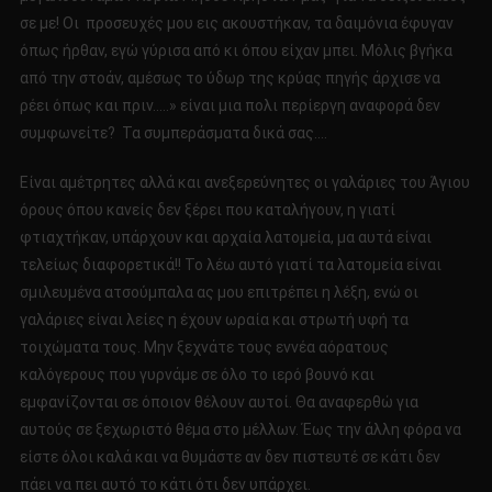
σε με! Οι προσευχές μου εις ακουστήκαν, τα δαιμόνια έφυγαν
όπως ήρθαν, εγώ γύρισα από κι όπου είχαν μπει. Μόλις βγήκα
από την στοάν, αμέσως το ύδωρ της κρύας πηγής άρχισε να
ρέει όπως και πριν…..» είναι μια πολι περίεργη αναφορά δεν
συμφωνείτε? Τα συμπεράσματα δικά σας….
Είναι αμέτρητες αλλά και ανεξερεύνητες οι γαλάριες του Άγιου
όρους όπου κανείς δεν ξέρει που καταλήγουν, η γιατί
φτιαχτήκαν, υπάρχουν και αρχαία λατομεία, μα αυτά είναι
τελείως διαφορετικά!! Το λέω αυτό γιατί τα λατομεία είναι
σμιλευμένα ατσούμπαλα ας μου επιτρέπει η λέξη, ενώ οι
γαλάριες είναι λείες η έχουν ωραία και στρωτή υφή τα
τοιχώματα τους. Μην ξεχνάτε τους εννέα αόρατους
καλόγερους που γυρνάμε σε όλο το ιερό βουνό και
εμφανίζονται σε όποιον θέλουν αυτοί. Θα αναφερθώ για
αυτούς σε ξεχωριστό θέμα στο μέλλων. Έως την άλλη φόρα να
είστε όλοι καλά και να θυμάστε αν δεν πιστευτέ σε κάτι δεν
πάει να πει αυτό το κάτι ότι δεν υπάρχει.