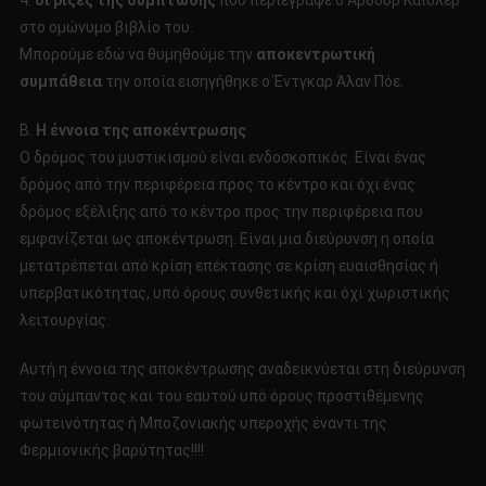
4.
οι ρίζες της σύμπτωσης
που περιέγραψε ο Άρθουρ Καίσλερ
στο ομώνυμο βιβλίο του.
Μπορούμε εδώ να θυμηθούμε την
αποκεντρωτική
συμπάθεια
την οποία εισηγήθηκε ο Έντγκαρ Άλαν Πόε.
Β.
Η έννοια της αποκέντρωσης
Ο δρόμος του μυστικισμού είναι ενδοσκοπικός. Είναι ένας
δρόμος από την περιφέρεια προς το κέντρο και όχι ένας
δρόμος εξέλιξης από το κέντρο προς την περιφέρεια που
εμφανίζεται ως αποκέντρωση. Είναι μια διεύρυνση η οποία
μετατρέπεται από κρίση επέκτασης σε κρίση ευαισθησίας ή
υπερβατικότητας, υπό όρους συνθετικής και όχι χωριστικής
λειτουργίας.
Αυτή η έννοια της αποκέντρωσης αναδεικνύεται στη διεύρυνση
του σύμπαντος και του εαυτού υπό όρους προστιθέμενης
φωτεινότητας ή Μποζονιακής υπεροχής έναντι της
Φερμιονικής βαρύτητας!!!!