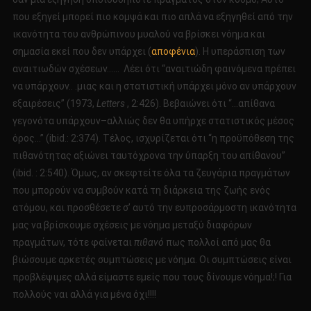
που εξηγεί μπορεί πιο κομψά και πιο απλά να εξηγηθεί από την
ικανότητα του ανθρώπινου μυαλού να βρίσκει νόημα και
σημασία εκεί που δεν υπάρχει (
αποφένια
). Η υπεράσπιση των
αναιτιωδών σχέσεων…… Λέει ότι “αναιτιώδη φαινόμενα πρέπει
να υπάρχουν.. .μιας και η στατιστική υπάρχει μόνο αν υπάρχουν
εξαιρέσεις” (1973,
Letters
, 2:426). Βεβαιώνει ότι “…απίθανα
γεγονότα υπάρχουν–αλλιώς δεν θα υπήρχε στατιστικός μέσος
όρος…” (ibid.: 2:374). Τέλος, ισχυρίζεται ότι “η προϋπόθεση της
πιθανότητας αξιώνει ταυτόχρονα την ύπαρξη του απίθανου”
(ibid. : 2:540). Όμως, αν σκεφτείτε όλα τα ζευγάρια πραγμάτων
που μπορούν να συμβούν κατά τη διάρκεια της ζωής ενός
ατόμου, και προσθέσετε σ’ αυτό την ευπροσάρμοστη ικανότητα
μας να βρίσκουμε σχέσεις με νόημα μεταξύ διαφόρων
πραγμάτων, τότε φαίνεται
πιθανό
πως πολλοί από μας θα
βιώσουμε αρκετές συμπτώσεις με νόημα. Οι συμπτώσεις είναι
προβλέψιμες αλλά είμαστε εμείς που τους δίνουμε νόημα!;! Για
πολλούς ναι αλλά για μένα όχι!!!!