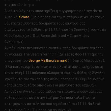
την μοναδικότητα.
Αυτό τουλάχιστον υποστηρίζει η συγγραφέας από την Νότια
Αμερική,
Solara
. Εμείς πρέπει να την πιστέψουμε; Αν θέλετε να
μάθετε περισσότερα, δοκιμάστε τους εαυτούς σας
διαβάζοντας το βιβλίο της
11:11: Inside the Doorway
( Ινσάιντ Δε
Ντόρ Γουέι ) (εκδ. Star Borne Unlimited – Στάρ Μπόρν
Ανλίμιτεντ).
Αν πάλι είστε περισσότερο σκεπτικιστές, δοκιμάστε ένα άλλο
σύγγραμμα: The Search for 11:11 ( Δε Σέρτς Φορ 11:11 )με την
υπογραφή του
George Mathieu Barnard
( Τζώρτζ Μπέρναρντ ).
Ο Barnard ισχυρίζεται πως στον πλανήτη μας υπάρχουν αυτή
την στιγμή 1.111 αιθερικά πλάσματα που σαν Φύλακες Άγγελοι
εργάζονται για το καλό της ανθρωπότητας!!!! ( θυμίζει έντονα
κάποια από αυτά τα οποία λένε οι μάρτυρες του ιεχωβά ).
Αυτοί δε οι Άγγελοι προσπαθούν να επικοινωνήσουν μαζί μας
κάθε φορά που κάτι στην ζωή μας δεν πάει καλά. Πως το
καταφέρνουν αυτό; Μέσα από σημάδια τύπου 11:11. Να ξανά
αυτοί οι αριθμοί! Τι μπορεί να σημαίνουν!;!