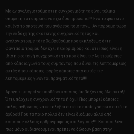
Μα αν αναλογιστούμε ότι η συγχρονικότητα είναι τελικά
υπαρκτή τότε πρέπει να έχει δυο πρόσωπα!!!! Ένα το φωτεινό
και ένα το σκοτεινό που ανέφερα ποιο πάνω. Αν πάρουμε τώρα
την εκδοχή της σκοτεινής συγχρονικότητας και
αναλογιστούμε τότε θα βρεθούμε προ εκπλήξεως ότι η
φαντασία τρόμου δεν έχει περιορισμούς και ότι ίσως είναι η
ιδία η σκοτεινή συγχρονικότητα που δίνει τις λεπτομέρειες
από κάποια γωνία τους σύμπαντος που δίνει τις λεπτομέρειες
αυτές όπου κάποιες φορές κάποιες από αυτές τις
λεπτομέρειες γίνονται πραγματικότητα!!!!
Άραγε τι μπορεί να υποθέσει κάποιος διαβάζοντας όλα αυτά!;!
Ότι υπάρχει η συγχρονικότητα ή όχι!;! Πως μπορεί κάποιος
απλός άνθρωπος να καταλάβει αυτά τα οποία γράφω σ αυτό το
άρθρο!;! Που τα ποιο πολλά δεν είναι δικά μου αλλά από
κάποιους άλλους αρθρογράφους και λόγιους!!!! Κάποιοι λένε
πως μόνο οι διανοούμενοι πρέπει να δώσουν βάση στην