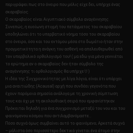
περιγράφει πως στο όνειρο που μόλις είχε δει, υπήρχε ένας
σκαραβαίος.
Ο σκαραβαίος είναι Αιγυπτιακό σύμβολο αναγέννησης.
Συνεπώς, η ευοίωνη στιγμή του πετάγματος του σκαραβαίου
υποδηλώνει ότι το υπερβατικό νόημα τόσο του σκαραβαίου
στο όνειρο, όσο και του εντόμου μέσα στο δωμάτιο ήταν στην
πραγματικότητα η ανάγκη του ασθενή να απελευθερωθεί από
τον υπερβολικό ορθολογισμό του! ( μα εδώ για μένα γεννιέται
το ερώτημα αν ο σκαραβαίος δεν ήταν σύμβολο της
αναγέννησης τι ορθολογισμός θα υπήρχε !;! )
Η ιδέα της Συγχρονικότητας με λίγα λόγια, είναι ότι υπάρχει
μια αναιτιώδης (Acausal) αρχή που συνδέει γεγονότα που
έχουν παρόμοια σημασία ανάλογα με τη χρονική σύμπτωση
τους και όχι με τη ακολουθιακή σειρά που εμφανίστηκαν.
Πρόκειται δηλαδή για ένα συγχρονισμό μεταξύ του νου και του
φαινόμενου κόσμου που αντιλαμβανόμαστε…
Πόσο συχνά όμως συμβαίνει αυτό το φαινόμενο; Αρκετά συχνά
– μάλιστα όσο περισσότερο δεκτικό γίνεται ένα άτομο στην