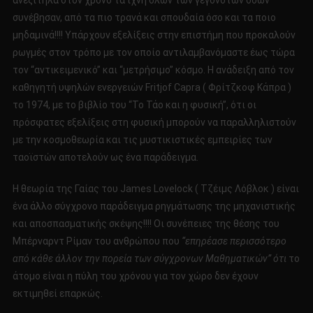
ανεξίτηλα στον χρόνο τα ίχνη όλων των γεγονότων όσων
συνέβησαν, από τα πιο τρανά και σπουδαία όσο και τα ποιο
μηδαμινά!!!! Υπάρχουν εξελίξεις στην επιστήμη που προκαλούν
ρωγμές στον τρόπο με τον οποίο αντιλαμβανόμαστε έως τώρα
τον “αντικειμενικό” και “μετρήσιμο” κόσμο. Η ανάδειξη από τον
καθηγητή υψηλών ενεργειών Fritjof Capra ( Φρίτζκοφ Κάπρα )
το 1974, με το βιβλίο του “Το Τάο και η φυσική”, ότι οι
πρόσφατες εξελίξεις στη φυσική μπορούν να παραλληλιστούν
με την κοσμοθεωρία και τις μυστικιστικές εμπειρίες των
ταοϊστών αποτελούν ως ένα παράδειγμα.
Η θεωρία της Γαίας του James Lovelock ( Τζέιμς Λόβλοκ ) είναι
ένα άλλο σύγχρονο παράδειγμα ρηγμάτωσης της μηχανιστικής
και αποσπασματικής σκέψης!!!! Οι συνέπειες της θέσης του
Μπέρναρντ Ρίμαν του ανθρώπου που
“επηρέασε περισσότερο
από κάθε άλλον την πορεία των σύγχρονων Μαθηματικών” ότι
το
άτομο είναι η πύλη του χρόνου για τον χώρο δεν έχουν
εκτιμηθεί επαρκώς.