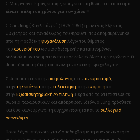
Ο Μπέρναρντ Ρίμαν, επίσης, εισηγείται τη θέση, ότι
το άτομο
είναι η πύλη του χρόνου για τον χώρο
!!!!
Ο Carl Jung ( Κάρλ Γιάνγκ ) (1875-1961) ήταν ένας Ελβετός
ψυχίατρος και συνάδελφος του Φρόυντ, που απομακρύνθηκε
από τη Φροϋδική
ψυχανάλυση
λόγω του θέματος
του
ασυνειδήτου
ως μιας δεξαμενής καταπιεσμένων
σεξουαλικών τραυμάτων που προκαλούν όλες τις νευρώσεις. Ο
Jung ίδρυσε τη δική του σχολή αναλυτικής ψυχολογίας.
Ο Jung πίστευε στην
αστρολογία
, στον
πνευματισμό
,
στην
τηλεπάθεια
, στην
τηλεκίνηση
, στην
ενόραση
και
στην
Εξωαισθητηριακή Αντίληψη
. Πέρα από το ότι πίστευε σε
σωρεία παραφυσικών και απόκρυφων ιδεών, ο Jung πρόσθεσε
και δυο καινούργιες: τη
συγχρονικότητα
και το
συλλογικό
ασυνείδητο
.
Ποιοί λόγοι υπάρχουν για ν’ αποδεχθούμε τη συγχρονικότητα
σαν μια εξήγηση οποιουδήποτε πράγματος στον κόσμο; Αυτό