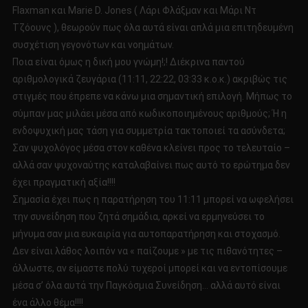
Flaxman και Marie D. Jones ( Λάρι Φλάξμαν και Μάρι Ντ
Τζόουνς ), θεωρούν πως όλα αυτά είναι απλά μια επιτηδευμένη
συσχέτιση γεγονότων και νοημάτων.
Ποια είναι όμως η δική μου γνώμη!;! Διέκρινα παντού
αριθμολογικά ζευγάρια (11:11, 22:22, 03:33 κ.ο.κ.) ακριβώς τις
στιγμές που έπρεπε να κάνω μια σημαντική επιλογή. Μήπως το
σύμπαν μας μιλάει μέσα από κωδικοποιημένους αριθμούς; Ή η
ενδοψυχική μας τάση για συμμετρία τακτοποιεί τα ασύνδετα;
Σαν ψυχολόγος μέσα στον καθένα κλείνει προς το τελευταίο –
αλλά σαν ψυχοναύτης καταλαβαίνει πως αυτό το ερώτημα δεν
έχει πραγματική αξία!!!!
Σημασία έχει πως η παρατήρηση του 11:11 μπορεί να ωφελήσει
την συνείδηση που ζητά σημάδια, αρκεί να ερμηνεύσει το
μήνυμα σαν μια ευκαιρία για αυτοπαρατήρηση και στοχασμό.
Δεν είναι λάθος λοιπόν να « παίζουμε » με τις πιθανότητες –
άλλωστε, αν είμαστε πολύ τυχεροί μπορεί και να εντοπίσουμε
μέσα σ’ όλα αυτά την Παγκόσμια Συνείδηση… αλλά αυτό είναι
ένα άλλο θέμα!!!!