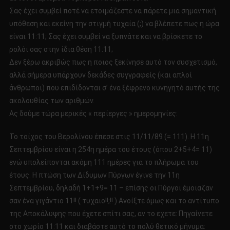
Σας έχει συμβεί ποτέ να ετοιμάζεστε να πάρετε μια σημαντική
υπόθεση και εκείνη την στιγμή τυχαία (;) να βλέπετε πως η ώρα
είναι 11:11; Σας έχει συμβεί να ξυπνάτε και να βρίσκετε το
ρολόι σας στην ίδια θέση 11:11;
Δεν ξέρω ακριβώς πως η ποιος ξεκίνησε αυτό τον συσχετισμό,
αλλά σήμερα υπάρχουν δεκάδες συγγραφείς (και απλοί
άνθρωποι) που επιδίδονται σ’ ένα ξέφρενο κυνηγητό αυτής της
ακολουθίας των αριθμών.
Ας δούμε τώρα μερικές « περίεργες » ημερομηνίες:
Το τοίχος του Βερολίνου έπεσε στις 11/11/89 (= 111). Η 11η
Σεπτεμβρίου είναι η 254η ημέρα του έτους (όπου 2+5+4= 11)
ενώ υπολείπονται ακόμη 111 ημέρες για το πλήρωμα του
έτους. Η πτώση των Δίδυμων Πύργων έγινε την 11η
Σεπτεμβρίου, δηλαδή 1+1+9= 11 – επίσης οι Πύργοι έμοιαζαν
σαν ένα γιγάντιο 11!! ( τυχαιο!!;!! ) Ανοίξτε όμως και το αντίτυπο
της Αποκάλυψης που έχετε σπίτι σας, αν το εχετε: Πηγαίνετε
στο χωρίο 11:11 και διαβάστε αυτό το πολύ θετικό μήνυμα: