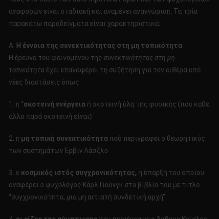
αναφορών είναι σταδιακή και αναμένει αναγνώριση. Τα τρία
παρακάτω παραδείγματα είναι χαρακτηριστικά:
Α.
Η έννοια της συνεκτικότητας στη μη τοπικότητα
Η έρευνα του φαινομένου της
συνεκτικότητας στη μη
τοπικότητα
έχει επαναφέρει τη συζήτηση για τον αιθέρα υπό
νέες διαστάσεις όπως:
1. η “
σκοτεινή ενέργεια
ή σκοτεινή ύλη της φυσικής (που κάθε
άλλο παρά σκοτεινή είναι)
2. η
μη τοπική συνεκτικότητα
πού περιγράφει ο θεωρητικός
των συστημάτων Έρβιν Λάσζλο
3. ο
κοσμικός ιστός συγχρονικότητας,
η ύπαρξη του οποίου
αναφέρει ο ψυχολόγος Κάρλ Γιούνγκ στο βιβλίο του με τίτλο
“συγχρονικότητα, μια μη αιτιατή συνδετική αρχή”.