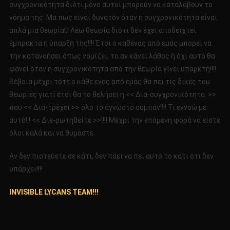
συγχρονικότητα διότι μόνο αυτοί μπορούν να καταλάβουν το
νόημα της. Μα πως είναι δυνατόν όταν η συγχρονικότητα είναι
απλά μια θεωρία!;! Λέω θεωρία διότι δεν έχει αποδειχτεί
έμπρακτα η ύπαρξη της!!!! Έτσι ο καθένας από εμάς μπορεί να
την κατανοήσει όπως νομίζει, το αν κάνει λάθος ή όχι αυτό θα
φανεί όταν η συγχρονικότητα από την θεωρία γίνει υπαρκτή!!!!
Βέβαια μέχρι τότε ο κάθε ενας από εμάς θα πει τις δικές του
θεωρίες γιατί έτσι θα το θελήσει η << Δια-συγχρονικότητα >>
που << Δια-τρέχει >> όλο το άγνωστο συμπάν!!!! Τι εννοώ με
αυτό!;! << Διε-ρωτηθείτε >>!!!! Μέχρι την επόμενη φορά να είστε
όλοι καλά και να θυμάστε.
Αν δεν πιστεύετε σε κάτι, δεν πάει να πει αυτό το κάτι ότι δεν
υπάρχει!!!!
INVISIBLE LYCANS TEAM!!!