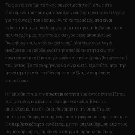
Τα φαινόμενα “μη τοπικής συνεκτικότητας”, όπως στο
φαινόμενο του epr, έχουν ανοίξει νέους ορίζοντες αντίληψης
για τη συνοχή του κόσμου. Αυτά τα παραδείγματα είναι
ενδεικτικά της πρόκλησης μπροστά στην οποία βρίσκεται ο
πολιτισμός μας, την οποία ο συγγραφέας αποκαλεί ως
“
υπέρβαση της συνειδησιοφάνειας
“. Μια νέα κοσμολογία
αναδύεται και αναδεικνύει την υπερβατικότητα και την
εσωτερικότητα ( μα και για μένα και την ψυχοσυνθετικότητα )
του όντος. Το πόσο γρήγορα θα γίνει αυτό, εξαρτάται από την
ικανότητα μας να συνθέσουμε το πάζλ των επιμέρους
επιτεύξεων.
Η πεποίθηση για την
εσωτερικότητα
του όντος εντοπίζεται
στο ψυχολογικό και στο πνευματικό πεδίο. Είναι το
αποτέλεσμα, του ότι διαισθανόμαστε την ύπαρξη μιας
ποιότητας διαφοροποιημένης από τη φέρουσα σωματικότητα.
Η
υπερβατικότητα
συνδέεται με την απελευθέρωση από τους
περιορισμούς της απεικονιστικής και προσομοιωτικής