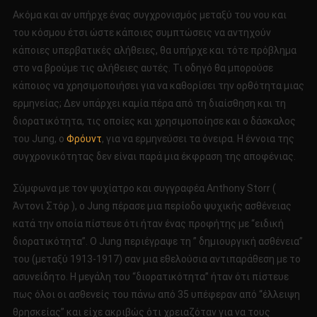
Ακόμα και αν υπήρχε ένας συγχρονισμός μεταξύ του νου και
του κόσμου έτσι ώστε κάποιες συμπτώσεις να αντηχούν
κάποιες υπερβατικές αλήθειες, θα υπήρχε και τότε πρόβλημα
στο να βρούμε τις αλήθειες αυτές. Τι οδηγό θα μπορούσε
κάποιος να χρησιμοποιήσει για να καθορίσει την ορθότητα μιας
ερμηνείας; Δεν υπάρχει καμία πέρα από τη διαίσθηση και τη
διορατικότητα, τις οποίες και χρησιμοποίησε και ο δάσκαλος
του Jung, ο
Φρόυντ
, για να ερμηνεύσει τα όνειρα. Η έννοια της
συγχρονικότητας δεν είναι παρά μια έκφραση της αποφένιας.
Σύμφωνα με τον ψυχίατρο και συγγραφέα Anthony Storr (
Άντονι Στόρ ), ο Jung πέρασε μια περίοδο ψυχικής ασθένειας
κατά την οποία πίστευε ότι ήταν ένας προφήτης με “ειδική
διορατικότητα”. Ο Jung περιέγραψε τη ” δημιουργική ασθένεια”
του (μεταξύ 1913-1917) σαν μια εθελούσια αντιπαράθεση με το
ασυνείδητο. Η μεγάλη του “διορατικότητα” ήταν ότι πίστευε
πως όλοι οι ασθενείς του πάνω από 35 υπέφεραν από “έλλειψη
θρησκείας” και είχε ακριβώς ότι χρειαζόταν για να τους