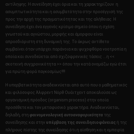
αντίληψης. Η συνείδηση έχει όρια και τη χαρακτηρίζουν η
ασυμπτωτικότητα και η ασυμβατότητα στην προσέγγισή της
προς την αρχή της πραγματικότητας και της αλήθειας. Η
συνείδηση έχει ένα εγγενές κρίσιμο σημείο όπου η σχέση
γνωστού και αγνώστου, μορφής και άμορφου είναι
απροσδιόριστη στη δυναμική της. Το άκρως αντίθετο
συμβαίνει όταν υπάρχει παράνοια και ψυχοφθόρα νοοτροπία η
οποία και συνοδεύεται από σχιζοφρενικές τάσεις ….η <<
σκοτεινή συγχρονικότητα >> όπου την κατά ονομάζω εγώ έτσι
για πρώτη φορά παγκοσμίως!!!!
Η υπερβατικότητα αναδεικνύεται από αυτό που ο μαθηματικός
και φιλόσοφος Άλφρεντ Νόρθ Ουάιτχεντ αποκαλούσε ως
οργανισμική πρόοδος (organism process) στην οποία
προσέθετε και τον μεταφυσικό χαρακτήρα. Αναδεικνύεται,
δηλαδή, στη
φαινομενολογική αυτοαναφορικότητα
της
συνείδησης και στην
υπέρβαση της συνειδησιοφάνειας
ή της
πλήρους πίστης της συνείδησης ότι η αίσθηση και η εμπειρία