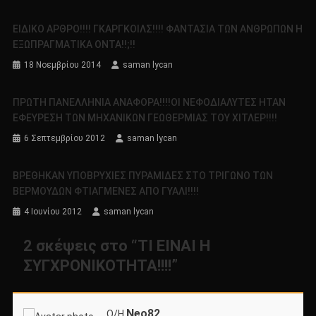
ΕΙΔΙΚΟ ΑΡΘΡΟ!!!! ΓΚΑΡΓΚΟΙΛΣ!!!! ΦΑΝΤΑΣΙΑ ΤΩΝ ΑΝΘΡΩΠΩΝ Η
ΕΞΩΠΡΑΓΜΑΤΙΚΑ ΟΝΤΑ!!;!!
18 Νοεμβρίου 2014
saman lycan
ΠΡΩΤΗ ΠΑΝΕΛΛΗΝΙΑ ΑΝΑΦΟΡΑ!!!!OΙ ΝΕΦΟΔΙΑΛΥΤΕΣ ΗΤΑΝ
ΕΦΕΥΡΕΣΗ ΤΩΝ ΜΗΧΑΝΙΚΩΝ ΓΕΩΘΕΡΜΙΑΣ ΤΟΥ ΧΙΤΛΕΡ!!!!
6 Σεπτεμβρίου 2012
saman lycan
ΒΡΕΘΗΚΑΝ ΥΠΟΒΡΥΧΙΕΣ ΠΥΡΑΜΙΔΕΣ ΣΤΟ ΤΡΙΓΩΝΟ ΤΩΝ
ΒΕΡΜΟΥΔΩΝ ΦΤΙΑΓΜΕΝΕΣ ΑΠΟ ΓΥΑΛΙ!!!!
4 Ιουνίου 2012
saman lycan
2 σκέψεις στο “
ΤΙ ΕΙΝΑΙ Η
ΣΥΓΧΡΟΝΙΚΟΤΗΤΑ!!!!
”
Neo82
Ο/Η