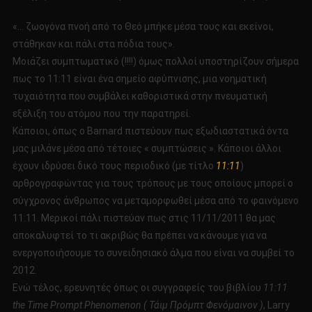
«… ζωογόνα πνοή από το Θεό μπήκε μέσα τους και εκείνοι,
στάθηκαν και πάλι στα πόδια τους».
Μοιάζει συμπτωματικό (!!!!) όμως πολλοί υποστηρίζουν σήμερα
πως το 11:11 είναι ένα σημείο αφύπνισης, μια νοηματική
τυχαιότητα που συμβάλει καθοριστικά στην πνευματική
εξέλιξη του ατόμου που την παρατηρεί.
Κάποιοι, όπως ο Barnard πιστεύουν πως εξωδιαστατικά όντα
μας μιλάνε μέσα από τέτοιες « συμπτώσεις ». Κάποιοι άλλοι
έχουν ιδρύσει δικό τους περιοδικό (με τίτλο
11:11
)
αρθρογραφώντας για τους τρόπους με τους οποίους μπορεί ο
σύγχρονος άνθρωπος να μεταμορφωθεί μέσα από το φαινόμενο
11:11. Μερικοί πάλι πιστεύαν πως στις 11/11/2011 θα μας
αποκαλυφτεί το τι ακριβώς θα πρέπει να κάνουμε για να
ενεργοποιήσουμε το συνειδησιακό άλμα που είναι να συμβεί το
2012.
Ενώ τέλος, ερευνητές όπως οι συγγραφείς του βιβλίου
11:11
the Time Prompt Phenomeno
n
( Τάιμ Πρόμπτ Φενόμαινον )
, Larry