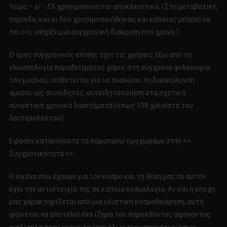
τώρα
– s
/
– ES
χρησιμοποιείται αποκλειστικά. (Στη μεταβατική
περίοδο, και οι δύο χρησιμοποιήθηκαν, και κάποιος μπορεί να
πει ότι υπήρξε μια συγχρονική διάκριση στο χρόνο.)
Ο όρος
συγχρονικός
επίσης έχει τις χρήσεις έξω από τη
γλωσσολογία παραδείγματος χάριν, στη σύγχρονο φιλοσοφία
του μυαλού, υιοθετείται για να αναλύσει τη διευκόλυνση
άμεσου ως συνειδητός, συνειδητοποίηση στα σχετικά
συνοπτικά χρονικά διαστήματα (όπως 100 χιλιοστά του
δευτερολέπτου).
Εφόσον κατανοήσετε τα παραπάνω προχωράμε στην <<
Συγχρονικότητα >>:
Η εικόνα που έχουμε για τον κόσμο και τη θέση μας σε αυτόν
έχει την αντιστοιχία της σε κάποια κοσμολογία. Αν και η εποχή
μας χαρακτηρίζεται από μια υλιστική κοσμοθεώρηση, αυτή
φαίνεται να αποτελεί ένα ίζημα του παρελθόντος αφήνοντας