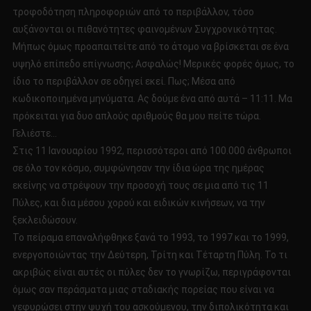
τροφοδότηση πληροφοριών από το περιβάλλον, τόσο
αυξάνονται οι πιθανότητες φαινομένων Συγχρονικότητας.
Μήπως όμως προαπαιτείτε από το άτομο να βρίσκεται σε ένα
υψηλό επίπεδο επίγνωσης; Ασφαλώς! Μερικές φορές όμως, το
ίδιο το περιβάλλον σε οδηγεί εκεί. Πως; Μέσα από
κωδικοποιημένα μηνύματα. Ας δούμε ένα από αυτά – 11:11. Μα
πρόκειται για δυο απλούς αριθμούς θα μου πείτε τώρα.
Γελιέστε…
Στις 11 Ιανουαρίου 1992, περισσότεροι από 100.000 άνθρωποι
σε όλο τον κόσμο, συμφώνησαν την ίδια ώρα της ημέρας
εκείνης να στρέψουν την προσοχή τους σε μια από τις 11
Πύλες, και δια μέσου χορού και ειδικών κινήσεων, να την
ξεκλειδώσουν.
Το πείραμα επαναλήφθηκε ξανά το 1993, το 1997 και το 1999,
ενεργοποιώντας την Δεύτερη, Τρίτη και Τέταρτη Πύλη. Το τι
ακριβώς είναι αυτές οι πύλες δεν το γνωρίζω, περιγράφονται
όμως σαν περάσματα μιας σταδιακής πορείας που είναι να
γεφυρώσει στην ψυχή του ασκούμενου, την διπολικότητα και