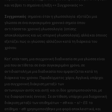
και να βρει τι σημαίνει η λέξη << Συγχρονικός >> :
Συγχρονικός
σημαίνει όταν η γλωσσολογία εξετάζει μια
γλώσσα σε ένα συγκεκριμένο χρονικό σημείο όπου
αντιτάσσεται χρονική γλωσσολογία (επίσης
αποκαλούμενος και ως
ιστορική γλωσσολογία
), αλλά και όποιος
εξετάζει πώς οι γλώσσες αλλάζουν κατά τη διάρκεια του
χρόνου.
Κατ’ επέκταση, μια συγχρονική διαδικασία σε μια γλώσσα είναι
μια που εκτίθεται σε έναν συγκεκριμένο χρόνο, σε
αντιδιαστολή με μια διαδικασία που εμφανίζεται κατά τη
διάρκεια του χρόνου. Παραδείγματος χάριν, Αγγλικά, υπάρχει
μια συγχρονική διάκριση μεταξύ των
αντωνυμιών
αυτός
και
αυτή
: και οι δύο χρησιμοποιούνται, με
τις διαφορετικές έννοιες. Σε αντίθεση, υπάρχει μια διαχρονική
διάκριση μεταξύ των επιθημάτων
– eth
και
– s
/
– ES
: το
επίθημα
– eth
χρησιμοποιήθηκε μια φορά αποκλειστικά, και