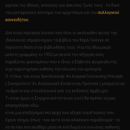
γεμίσει τις άδειες, ανούσιες και άσκοπες ζωές τους : το δικό
του μεταφυσικό σύστημα των
αρχετύπων και του
συλλογικού
ασυνειδήτου
.
Δεν είναι περίεργο λοιπόν που όλοι οι ακόλουθοι αυτής της
ιδεολογίας σήμερα έχουν τα βιβλία του Καρλ Γιούνγκ σε
περίοπτη θέση στην βιβλιοθήκη τους. Η αιτία; Μια μικρή
μελέτη γραμμένη το 1952 με σκοπό την εξήγηση ενός
παράξενου φαινομένου που ο ίδιος ο Ελβετός ψυχαναλυτής
είχε παρατηρήσει καθόλη την κλινική του εμπειρία.
Ο τίτλος του είναι
Synchronicity: An Acausal Connecting Principle
( Συνκρονίσιτι: Εν Ακάσγιουαλ Κονέκτινγκ Πρίνσιπλ )
μπορείτε να
το βρείτε και στα ελληνικά από τις εκδόσεις Ιάμβλιχος.
Τι είναι όμως η Συγχρονικότητα και γιατί θα πρέπει να μας
απασχολήσει εδώ;
είναι μια επεξηγηματική αρχή που εξηγεί συμπτώσεις που
έχουν νόημα, όπως –και αυτό είναι κλασσικό παράδειγμα– το
να πετάει ένα σκαθάρι μέσα σε ένα δωμάτιο ενώ ένας ασθενής