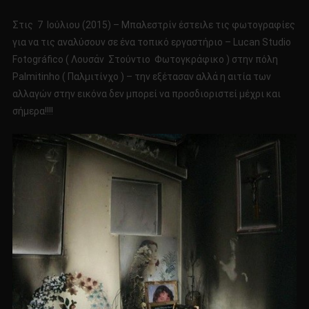
Στις 7 Ιούλιου (2015) – Μπαλεστρίν έστειλε τις φωτογραφίες
για να τις αναλύσουν σε ένα τοπικό εργαστήριο – Lucan Studio
Fotográfico ( Λουσάν Στούντιο Φωτογκράφικο ) στην πόλη
Palmitinho ( Παλμιτίνχο ) – την εξέτασαν αλλά η αιτία των
αλλαγών στην εικόνα δεν μπορεί να προσδιοριστεί μέχρι και
σήμερα!!!!