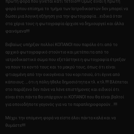
πρώτη φορά που γίνεται κάτι τέτοιο!!!! Όμως είναι η πρώτη
φορά όπου επίσημα το τμήμα των Ιατροδικαστών δεν μπορεί να
δώσει μια λογική εξήγηση για την φωτογραφία….ειδικά όταν
στα χέρια τους η φωτογραφία άρχισε να δημιουργεί και άλλα
φαινόμενα!!!!
Βεβαίως υπήρξαν πολλοί ΚΟΠΑΝΟΙ που παρόλο ότι από το
αρχικό φωτογραφικό στούντιο και μετέπειτα από το
ιατροδικαστικό σώμα που εξετάστηκε η φωτογραφία έτρεξαν
να πουν το κοντό τους και το μακρύ τους, όπως ότι είναι
φτιαγμένη από την οικογένεια του κοριτσιού, ότι έγινε από
κάποιους…, ότι η πόλη ήθελε δημοσιότητα κτλ. κτλ.!!!! Βλέπεται
στο παράξενο δεν πάνε να λένε επιστήμονες και ειδικοί ότι
είναι έτσι πάντα θα υπάρχουν οι ΚΟΠΑΝΟΙ που θα είναι βαλτοί
για οποιοδήποτε γεγονός για να το παραπληροφορούν….!!!!
Μέχρι την επόμενη φορά να είστε όλοι πάντα καλά και να
θυμάστε!!!!