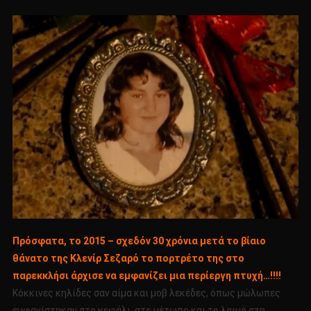
Πρόσφατα, το 2015 – σχεδόν 30 χρόνια μετά το βίαιο
θάνατο της Κλενίρ Σεζαρό το πορτρέτο της στο
παρεκκλήσι άρχισε να εμφανίζει μια περίεργη πτυχή…!!!!
Κόκκινες κηλίδες σαν αίμα και μοβ λεκέδες, όπως μώλωπες
εμφανίστηκαν στο κεφάλι, στο μέτωπο και το λαιμό στη