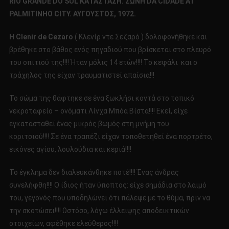
RIO GRANDE DO SUL
ΚΑΤΑΣΤΑΣΗ
. ΖΩΝΗ
DA CIDADE AT
ΤΗΣ
PALMITINHO CITY. ΑΥΓΟΥΣΤΟΣ, 1972.
CLENIR
DE
H Clenir de Cezaro
( Κλενίρ ντε Σεζαρό ) δολοφονήθηκε και
CEZARO!!!!
βρέθηκε στο βάθος ενός πηγαδιού που βρίσκεται στο πλευρό
του σπιτιού της!!!! Ήταν μόλις 14 ετών!!!! Το κεφάλι και ο
τράχηλος της είχαν τραυματιστεί απαίσια!!!
Το σώμα της θάφτηκε σε ένα ξωκλήσι κοντά στο τοπικό
νεκροταφείο – ονόματι Λίνχα Μπόα Βίστα!!!! Εκεί, είχε
εγκατασταθεί ένας μικρός βωμός στη μνήμη του
κοριτσιού!!!! Σε ένα τραπέζι είχαν τοποθετηθεί ένα πορτρέτο,
εικόνες αγίου, λουλούδια και κεριά!!!!
Το έγκλημα δεν διαλευκάνθηκε ποτέ!!!! Ένας άνδρας
συνελήφθη!!!! Ο ίδιος ήταν ύποπτος: είχε σημάδια στο λαιμό
του, γεγονός που υποδηλώνει ότι πάλεψε με το θύμα, πριν να
την σκοτώσει!!!! Ωστόσο, λόγω έλλειψης αποδεικτικών
στοιχείων, αφέθηκε ελεύθερος!!!!