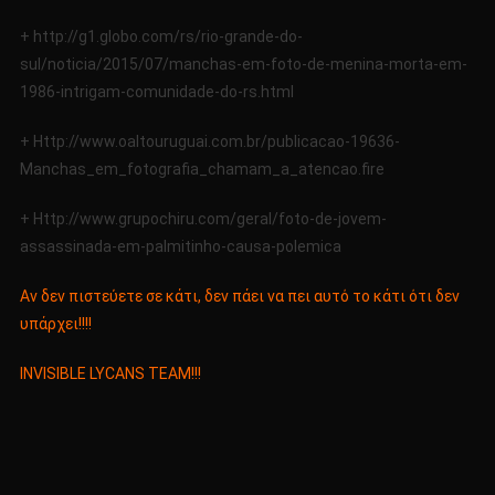
+ http://g1.globo.com/rs/rio-grande-do-
sul/noticia/2015/07/manchas-em-foto-de-menina-morta-em-
1986-intrigam-comunidade-do-rs.html
+ Http://www.oaltouruguai.com.br/publicacao-19636-
Manchas_em_fotografia_chamam_a_atencao.fire
+ Http://www.grupochiru.com/geral/foto-de-jovem-
assassinada-em-palmitinho-causa-polemica
Αν δεν πιστεύετε σε κάτι, δεν πάει να πει αυτό το κάτι ότι δεν
υπάρχει!!!!
INVISIBLE LYCANS TEAM!!!