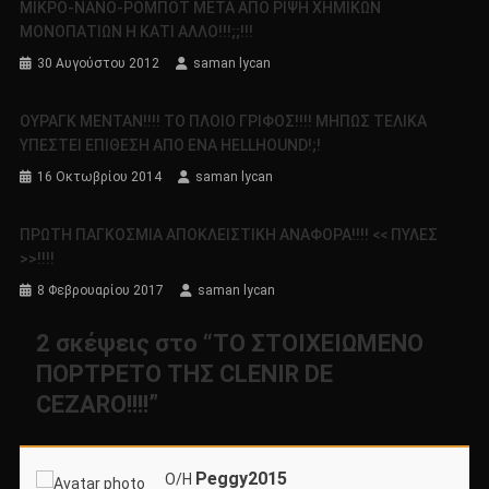
ΜΙΚΡΟ-ΝΑΝΟ-ΡΟΜΠΟΤ ΜΕΤΑ ΑΠΟ ΡΙΨΗ ΧΗΜΙΚΩΝ
ΜΟΝΟΠΑΤΙΩΝ Η ΚΑΤΙ ΑΛΛΟ!!!;;!!!
30 Αυγούστου 2012
saman lycan
ΟΥΡΑΓΚ ΜΕΝΤΑΝ!!!! ΤΟ ΠΛΟΙΟ ΓΡΙΦΟΣ!!!! ΜΗΠΩΣ ΤΕΛΙΚΑ
ΥΠΕΣΤΕΙ ΕΠΙΘΕΣΗ ΑΠΟ ΕΝΑ HELLΗΟUND!;!
16 Οκτωβρίου 2014
saman lycan
ΠΡΩΤΗ ΠΑΓΚΟΣΜΙΑ ΑΠΟΚΛΕΙΣΤΙΚΗ ΑΝΑΦΟΡΑ!!!! << ΠΥΛΕΣ
>>!!!!
8 Φεβρουαρίου 2017
saman lycan
2 σκέψεις στο “
ΤΟ ΣΤΟΙΧΕΙΩΜΕΝΟ
ΠΟΡΤΡΕΤΟ ΤΗΣ CLENIR DE
CEZARO!!!!
”
Peggy2015
Ο/Η