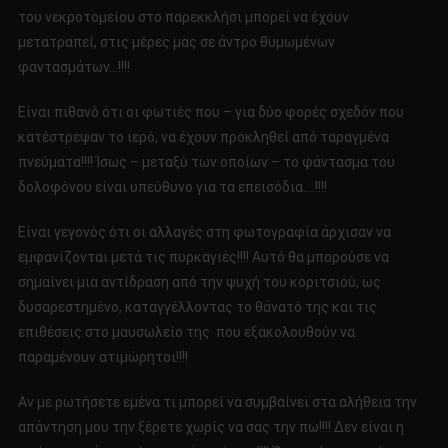
του νεκροτομείου στο παρεκκλήσι μπορεί να έχουν
μετατραπεί, στις μέρες μας σε άντρο θυμωμένων
φαντασμάτων…!!!!
Είναι πιθανό ότι οι φωτιές που – για δύο φορές σχεδόν που
κατέστρεψαν το ιερό, να έχουν προκληθεί από ταραγμένα
πνεύματα!!!! Ίσως – μεταξύ των οποίων – το φάντασμα του
δολοφόνου είναι υπεύθυνο για τα επεισόδια….!!!!
Είναι γεγονός ότι οι αλλαγές στη φωτογραφία άρχισαν να
εμφανίζονται μετά τις πυρκαγιές!!!! Αυτό θα μπορούσε να
σημαίνει μια αντίδραση από την ψυχή του κοριτσιού, ως
δυσαρεστημένο, καταγγέλλοντας το θάνατό της και τις
επιθέσεις στο μαυσωλείο της που εξακολουθούν να
παραμένουν ατιμώρητοι!!!!
Αν με ρωτήσετε εμένα τι μπορεί να συμβαίνει στα αλήθεια την
απάντηση μου την ξέρετε χωρίς να σας την πω!!!! Δεν είναι η