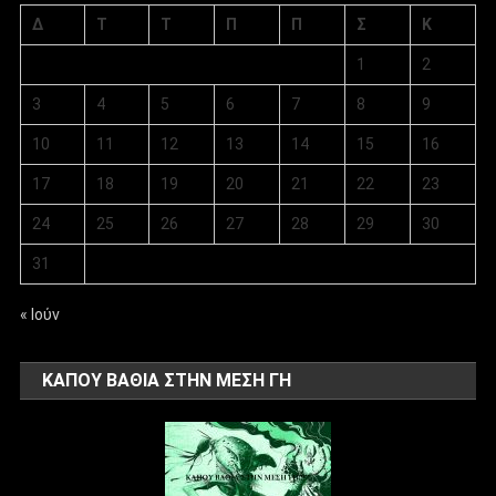
Δ
Τ
Τ
Π
Π
Σ
Κ
1
2
3
4
5
6
7
8
9
10
11
12
13
14
15
16
17
18
19
20
21
22
23
24
25
26
27
28
29
30
31
« Ιούν
ΚΑΠΟΥ ΒΑΘΙΑ ΣΤΗΝ ΜΕΣΗ ΓΗ