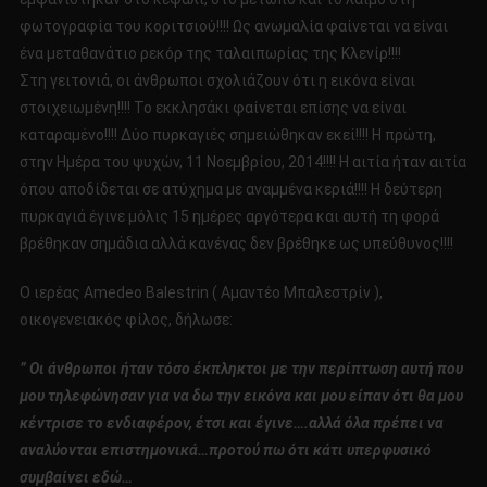
φωτογραφία του κοριτσιού!!!! Ως ανωμαλία φαίνεται να είναι
ένα μεταθανάτιο ρεκόρ της ταλαιπωρίας της Κλενίρ!!!!
Στη γειτονιά, οι άνθρωποι σχολιάζουν ότι η εικόνα είναι
στοιχειωμένη!!!! Το εκκλησάκι φαίνεται επίσης να είναι
καταραμένο!!!! Δύο πυρκαγιές σημειώθηκαν εκεί!!!! Η πρώτη,
στην Ημέρα του ψυχών, 11 Νοεμβρίου, 2014!!!! Η αιτία ήταν αιτία
όπου αποδίδεται σε ατύχημα με αναμμένα κεριά!!!! Η δεύτερη
πυρκαγιά έγινε μόλις 15 ημέρες αργότερα και αυτή τη φορά
βρέθηκαν σημάδια αλλά κανένας δεν βρέθηκε ως υπεύθυνος!!!!
Ο ιερέας Amedeo Balestrin ( Αμαντέο Μπαλεστρίν ),
οικογενειακός φίλος, δήλωσε:
” Οι άνθρωποι ήταν τόσο έκπληκτοι με την περίπτωση αυτή που
μου τηλεφώνησαν για να δω την εικόνα και μου είπαν ότι θα μου
κέντρισε το ενδιαφέρον, έτσι και έγινε….αλλά όλα πρέπει να
αναλύονται επιστημονικά…προτού πω ότι κάτι υπερφυσικό
συμβαίνει εδώ…