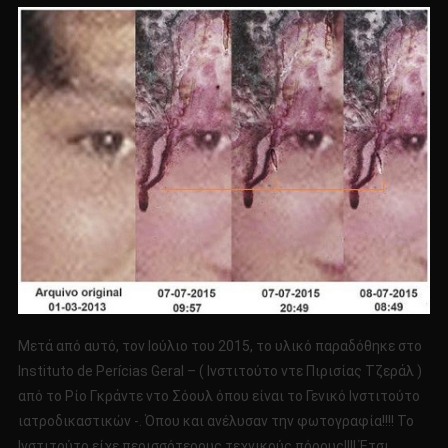
Μετά από αυτό, τον Ιούλιο του 2015, το υλικό παραδόθηκε στο
Instituto de Perícias Geral – ( Ινστιτούτο ντε Πιρισίας Τζεράλ )
από το Ρίο Γκράντε ντο Σόουλ όπου είναι το Γενικό Ινστιτούτο
ιατροδικαστικών -. Όπου και ανέλυσαν την φωτογραφία!!!! Το
Ινστιτούτο είχε περισσότερους τεχνικούς πόρους!!!! Έτσι,