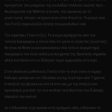
προηγείται του μνημείου της κοιλάδας πολλούς αιώνες πριν …
θα μπορούσε της Μάλτας η γνώση της εργασίας με το
γιγαντιαίες πέτρες να έχουν γίνει στην Αίγυπτο; Το μικρό νησί
του Γκόζο παρουσιάζει επίσης ένα μεγαλιθικό ναό:
Τον Ggantija ( Γκαντίτζα ). Το όνομα προέρχεται από την
τοπική λαογραφία, η οποία λέει ότι μόνο οι γίγαντες (γίγαντες)
θα ήταν σε θέση να κατασκευάσουν ένα τέτοιο συγκρότημα.
Λαογραφία του είναι απλά μια σύγχρονη της θρυλικής σημασία
αλλά πιστεύουν ότι οι Έλληνες είχαν εμφυσήσει στο νησί…..
Στην ελληνική μυθολογία, Γκόζο ήταν το νησί όπου η νύμφη
Καλυψώ φυλάκισε τον Οδυσσέα για όχι λιγότερο από 7 χρόνια.
Η σπηλιά της βρίσκεται κοντά στο ναό, με την σπηλιά που
προσφέρει μια από την πιο εκπληκτική θέα στην πιο διάσημη
παραλία του νησιού.
Αν ο Οδυσσέας είχε φυλακιστεί πράγματι εδώ, η θέα από το