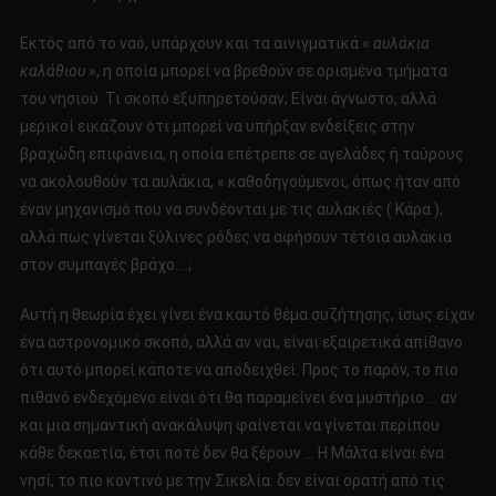
Εκτός από το ναό, υπάρχουν και τα αινιγματικά «
αυλάκια
καλάθιου
», η οποία μπορεί να βρεθούν σε ορισμένα τμήματα
του νησιού. Τι σκοπό εξυπηρετούσαν; Είναι άγνωστο, αλλά
μερικοί εικάζουν ότι μπορεί να υπήρξαν ενδείξεις στην
βραχώδη επιφάνεια, η οποία επέτρεπε σε αγελάδες ή ταύρους
να ακολουθούν τα αυλάκια, « καθοδηγούμενοι, όπως ήταν από
έναν μηχανισμό που να συνδέονται με τις αυλακιές ( Κάρα ),
αλλά πως γίνεται ξύλινες ρόδες να αφήσουν τέτοια αυλάκια
στον συμπαγές βράχο….;
Αυτή η θεωρία έχει γίνει ένα καυτό θέμα συζήτησης, ίσως είχαν
ένα αστρονομικό σκοπό, αλλά αν ναι, είναι εξαιρετικά απίθανο
ότι αυτό μπορεί κάποτε να αποδειχθεί. Προς το παρόν, το πιο
πιθανό ενδεχόμενο είναι ότι θα παραμείνει ένα μυστήριο … αν
και μια σημαντική ανακάλυψη φαίνεται να γίνεται περίπου
κάθε δεκαετία, έτσι ποτέ δεν θα ξέρουν … Η Μάλτα είναι ένα
νησί, το πιο κοντινό με την Σικελία δεν είναι ορατή από τις