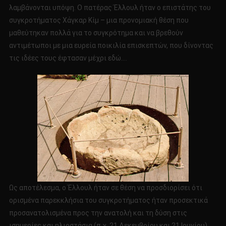
λαμβάνονται υπόψη. Ο πατέρας Έλλουλ ήταν ο επιστάτης του
συγκροτήματος Χάγκαρ Κίμ – μια προνομιακή θέση που
μαθεύτηκαν πολλά για το συγκρότημα και να βρεθούν
αντιμέτωποι με μια ευρεία ποικιλία επισκεπτών, που δίνοντας
τις ιδέες τους έφτασαν μέχρι εδώ….
Ως αποτέλεσμα, ο Έλλουλ ήταν σε θέση να προσδιορίσει ότι
ορισμένα παρεκκλήσια του συγκροτήματος ήταν προσεκτικά
προσανατολισμένα προς την ανατολή και τη δύση στις
ισημερίες και ηλιοστάσια (π.χ. 21 Δεκεμβρίου και 21 Ιουνίου).