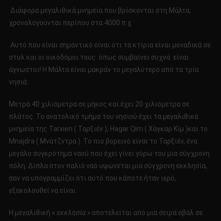
Διάφορα μεγαλιθικά μνημεία που βρίσκονται στη Μάλτα,
χρονολογούνται περίπου στα.4000 π.χ.
Αυτό που είναι σημαντικό είναι ότι τα κτίρια είναι μοναδικά σε
στυλ και οι οικοδόμοι τους όπως συμβαίνει συχνά είναι
άγνωστοι! Η Μάλτα είναι μακράν το μεγαλύτερο από τα τρία
νησιά:
Μετρά 40 χιλιόμετρα σε μήκος και έχει 20 χιλιόμετρα σε
πλάτος. Το ανατολικό τμήμα του νησιού έχει τα μεγαλιθικά
μνημεία της Tarxien ( Ταρξιέν ), Hagar Qim ( Χάγκαρ Κίμ )και το
Mnajdra ( Μνάτζντρα ). Το πιο βορεινό είναι το Ταρξιέν, ένα
μεγάλο συγκρότημα ναού που έχει γίνει γύρω του μια σύγχρονη
πόλη. Δίπλα στον παλιό ναό υψώνεται μια σύγχρονη εκκλησία,
σαν να υπογραμμίζει ότι αυτό που κάποτε ήταν ιερό,
εξακολουθεί να είναι.
Η μεγαλιθική «
εκκλησία »
αποτελείται από μια σειρά οβάλ σε