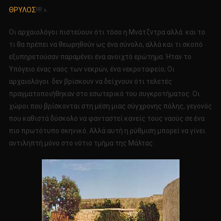
ΘΡΥΛΟΣ
!!!! ».
Οι αρχαιολόγοι πιστεύουν ότι τόσο η Μνάτζντρα αλλά και το
τι θα πρέπει να θεωρηθούν ως ένα σύνολο, αλλά και τι σκοπό
εξυπηρετούσαν παραμένει ένα ανοιχτό ερώτημα. Ήταν το
Υπόγειο ένας ναός των νεκρών, ένα νεκροταφείο; Οι
αρχαιολόγοι δεν βρίσκουν να δείχνουν ότι τελετές
πραγματοποιήθηκαν στο εσωτερικό του συγκροτήματος. Οι
χώροι που βρίσκονται στη μέση μιας σύγχρονης πόλης, γεγονός
που καθιστά δύσκολο να φανταστεί κανείς τους ναούς σε ένα
πιο πρωτότυπο σκηνικό. Αλλά αυτή η ρύθμιση μπορεί να γίνει
αντιληπτή μόνο στο νότιο τμήμα της Μάλτας.