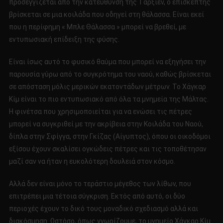
προσεγγίζεται από την κατεύθυνση της Tαρξιέν, ο επισκέπτης
βρίσκεται σε μια κοιλάδα που οδηγεί στη θάλασσα. Είναι εκεί
που η περίφημη « Μπλε Θάλασσα » μπορεί να βρεθεί, με
εντυπωσιακή επίδειξη της φύσης.
Είναι ίσως αυτό το φυσικό θαύμα που μπορεί να εξηγήσει την
παρουσία γύρω από το συγκρότημα του ναού, καθώς βρίσκεται
σε απόσταση μόλις μερικών εκατοντάδων μέτρων. Το Χάγκαρ
Κίμ είναι το πιο εντυπωσιακό από όλα τα μνημεία της Μάλτας.
Η φινέτσα που χρησιμοποιείται για να ενώσει τις πέτρες
μπορεί να συγκριθεί με την ακρίβεια στην Κοιλάδα του Ναού,
δίπλα στην Σφίγγα, στην Γκίζας (Αίγυπτος), όπου οι οικοδόμοι
εξίσου έχουν σκαλίσει ογκώδεις πέτρες και τις τοποθέτησαν
μαζί σαν να ήταν η ευκολότερη δουλειά στον κόσμο.
Αλλά δεν είναι μόνο το τεράστιο μέγεθος των λίθων, που
επιτρέπει μια τέτοια σύγκριση. Εκτός από αυτό, οι δύο
περιοχές έχουν το δικό τους μοναδικό σχεδιασμό αλλά και
διακόσμηση. Ωστόσο, όπως γνωρίζουμε, το μνημείο Χάγκαρ Κίμ