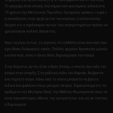
Το φεγγάρι ήταν επίσης ένα σημαντικό φαινόμενο, ειδικά στα
19 χρόνια της Μετονικής Περιόδου. Ορισμένες φάσεις « καρέ »
η πανσέληνος στην αρχή αυτού του κύκλου, η οποία επίσης
δείχνει ότι ο σχεδιασμός αυτών των συγκροτημάτων πρέπει να
χρειάστηκαν πολλές δεκαετίες.
Ίσως να είναι όντως ,το γεγονός ότι η Μάλτα είναι ένα νησί που
έχει θέσει διάφορους ναούς. Πολλές αρχαίες θρησκείες μιλούν
για ένα νησί, όπου ο ήλιος θεός δημιούργησε τον κόσμο.
Στην Αίγυπτο, αυτός ήταν ο θεός Ατούμ, ο οποίος έφτιαξε τον
κόσμο στην ύπαρξη. Στη γαλλική πόλη του Καρνάκ, θα βρείτε
ένα τεχνητό λόφο, πάνω από το οποίο μπορείτε να βρείτε
ειδικά ένα φαλλικό όπως μόνιμες πέτρες. Σημειώνουμε ότι τα
αγάλματα της Μητέρας Θεάς της Μάλτας θα μπορούσε ίσως να
είναι περισσότερες οθόνες της γονιμότητας και ως εκ τούτου,
η δημιουργία: