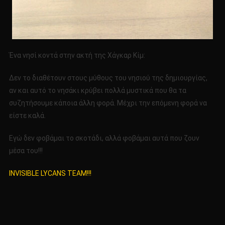
Ένα νησί κοντά στην ακτή της Χάγκαρ Κίμ:
Δεν το διαθέτουν στους μύθους του νησιού της δημιουργίας,
αν και αυτό το νησάκι κρύβει πολλά μυστικά που θα τα
συζητήσουμε κάποια άλλη φορά. Μέχρι την επόμενη φορά να
είστε καλά.
Εγώ δεν φοβάμαι το σκοτάδι, αλλά φοβάμαι αυτά που ζουν
μέσα του!!!
INVISIBLE LYCANS TEAM!!!