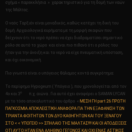
σχήμα « παρεκκλήσια » χαρακτηριστικό για τη δομή των ναών
της Μάλτας.
Ο ναός Ταρξιέν είναι μοναδικός, καθώς κατέχει τη δική του
δομή. Αρχαιολογικά ευρήματα με τη μορφή σκαφών που
δείχνουν ότι το νερό πρέπει να έχει διαδραματίσει σημαντικό
ρόλο σε αυτό το χώρο και είναι πιο πιθανό ότι ο ρόλος του
ήταν για την άνοιξη και το νερό να είχε πνευματική υπόσταση,
και όχι οικονομική.
Πιο γνωστό είναι ο υπόγειος θάλαμος κοντά συγκρότημα:
Το περίφημο Hypogeum ( Υπόγειο ), που χρονολογείται από τον
ο
4ο και 3
π.χ. αιώνα . Για αυτό έχει αναφέρει ο SAMAN LYCAN
με το τόσο αποκαλυπτικό του άρθρο «
ΜΕΣΗ ΓΗ part 26 ΠΡΩΤΗ
ΠΑΓΚΟΣΜΙΑ ΑΠΟΚΛΕΙΣΤΙΚΗ ΑΝΑΦΟΡΑ ΓΙΑ ΤΗΝ ΕΞΑΦΑΝΙΣΗ ΤΩΝ
ΤΡΙΑΝΤΑ ΦΟΙΤΗΤΩΝ ΤΩΝ ΔΥΟ ΚΑΘΗΓΗΤΩΝ ΚΑΙ ΤΟΥ ΞΕΝΑΓΟΥ
ΣΤΟ < < ΥΠΟΓΕΙΟ >> ΣΠΗΛΑΙΟ ΤΗΣ ΜΑΛΤΑΣ!!!! ΚΑΙ ΟΙ ΑΠΟΔΕΙΞΕΙΣ
ΟΤΙ ΑΥΤΟ ΗΤΑΝ ΕΝΑ ΑΛΗΘΙΝΟ ΓΕΓΟΝΟΣ ΚΑΙ ΟΧΙ ΕΝΑΣ ΑΣΤΙΚΟΣ