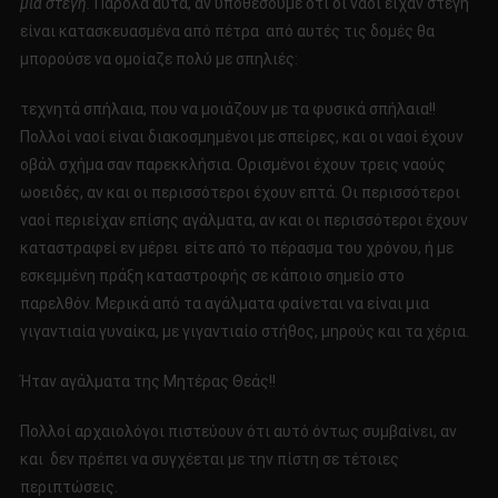
μια στέγη.
Παρόλα αυτά, αν υποθέσουμε ότι οι ναοί είχαν στέγη
είναι κατασκευασμένα από πέτρα από αυτές τις δομές θα
μπορούσε να ομοίαζε πολύ με σπηλιές:
τεχνητά σπήλαια, που να μοιάζουν με τα φυσικά σπήλαια!!
Πολλοί ναοί είναι διακοσμημένοι με σπείρες, και οι ναοί έχουν
οβάλ σχήμα σαν παρεκκλήσια. Ορισμένοι έχουν τρεις ναούς
ωοειδές, αν και οι περισσότεροι έχουν επτά. Οι περισσότεροι
ναοί περιείχαν επίσης αγάλματα, αν και οι περισσότεροι έχουν
καταστραφεί εν μέρει είτε από το πέρασμα του χρόνου, ή με
εσκεμμένη πράξη καταστροφής σε κάποιο σημείο στο
παρελθόν. Μερικά από τα αγάλματα φαίνεται να είναι μια
γιγαντιαία γυναίκα, με γιγαντιαίο στήθος, μηρούς και τα χέρια.
Ήταν αγάλματα της Μητέρας Θεάς!!
Πολλοί αρχαιολόγοι πιστεύουν ότι αυτό όντως συμβαίνει, αν
και δεν πρέπει να συγχέεται με την πίστη σε τέτοιες
περιπτώσεις.