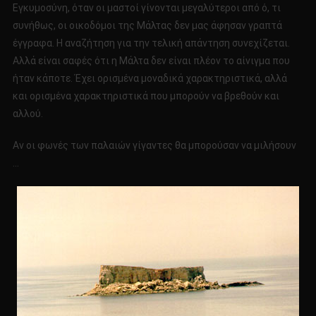
Εγκυμοσύνη, όταν οι μαστοί γίνονται μεγαλύτεροι από ό, τι
συνήθως, οι οικοδόμοι της Μάλτας δεν μας άφησαν γραπτά
έγγραφα. Η αναζήτηση για την τελική απάντηση συνεχίζεται.
Αλλά είναι σαφές ότι η Μάλτα δεν είναι πλέον το αίνιγμα που
ήταν κάποτε. Έχει ορισμένα μοναδικά χαρακτηριστικά, αλλά
και ορισμένα χαρακτηριστικά που μπορούν να βρεθούν και
αλλού.
Αν οι φωνές των παλαιών γίγαντες θα μπορούσαν να μιλήσουν
…