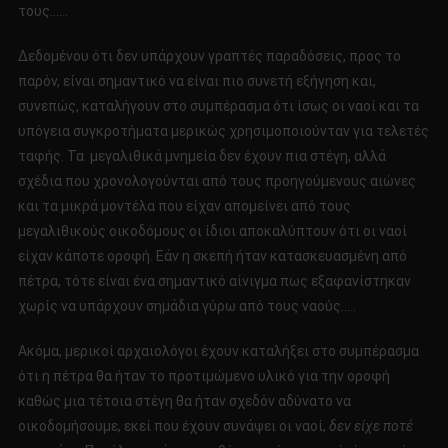
τους……
Δεδομένου ότι δεν υπάρχουν γραπτές παραδόσεις, προς το
παρόν, είναι σημαντικό να είναι πιο συνετή εξήγηση και,
συνεπώς, καταλήγουν στο συμπέρασμα ότι ίσως οι ναοί και τα
υπόγεια συγκροτήματα μερικώς χρησιμοποιούνταν για τελετές
ταφής. Τα μεγαλιθικά μνημεία δεν έχουν πια στέγη, αλλά
σχέδια που χρονολογούνται από τους προηγούμενους αιώνες
και τα μικρά μοντέλα που είχαν απομείνει από τους
μεγαλιθικούς οικοδόμους οι ίδιοι αποκαλύπτουν ότι οι ναοί
είχαν κάποτε οροφή. Εάν η σκεπή ήταν κατασκευασμένη από
πέτρα, τότε είναι ένα σημαντικό αίνιγμα πως εξαφανίστηκαν
χωρίς να υπάρχουν σημάδια γύρω από τους ναούς…..
Ακόμα, μερικοί αρχαιολόγοι έχουν καταλήξει στο συμπέρασμα
ότι η πέτρα θα ήταν το προτιμώμενο υλικό για την οροφή
καθώς μια τέτοια στέγη θα ήταν σχεδόν αδύνατο να
οικοδομήσουμε, εκεί που έχουν συνάψει οι ναοί,
δεν είχε ποτέ