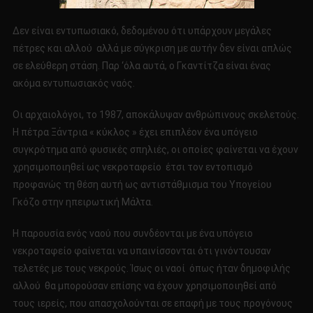
Δεν είναι εντυπωσιακό, δεδομένου ότι υπάρχουν μεγάλες
πέτρες και αλλού αλλά με σύγκριση με αυτήν δεν είναι απλώς
σε ελεύθερη στάση. Παρ ‘όλα αυτά, ο Γκαντίτζα είναι ένας
ακόμα εντυπωσιακός ναός.
Οι αρχαιολόγοι, το 1987, αποκάλυψαν ανθρώπινους σκελετούς.
Η πέτρα Ξάντρια « κύκλος » έχει επιπλέον ένα υπόγειο
συγκρότημα από φυσικές σπηλιές, οι οποίες φαίνεται να έχουν
χρησιμοποιηθεί ως νεκροταφείο έτσι τον εντοπισμό
προφανώς τη θέση αυτή ως αντιστάθμισμα του Υπογείου
Γκόζο στην ηπειρωτική Μάλτα.
Η παρουσία ενός ναού που συνδέονται με ένα υπόγειο
νεκροταφείο φαίνεται να υπαινίσσονται ότι γινόντουσαν
τελετές με τους νεκρούς. Ίσως οι ναοί όπως ήταν δημοφιλής
αλλού θα μπορούσαν επίσης να έχουν χρησιμοποιηθεί από
τους ιερείς, που απασχολούνται σε επαφή με τους προγόνους