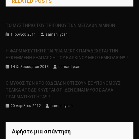
RELATED POSTS
ΤΟ ΜΥΣΤΗΡΙΟ ΤΟΥ ΤΡΙΓΩΝΟΥ ΤΩΝ ΜΕΓΑΛΩΝ ΛΙΜΝΩΝ
1 Ιουνίου 2011
saman lycan
Η ΦΑΡΜΑΚΕΥΤΙΚΗ ΕΤΑΙΡΕΙΑ MERCK ΠΑΡΑΔΕΧΕΤΑΙ ΤΗΝ
ΕΣΚΕΜΜΕΝΗ ΕΞΑΠΛΩΣΗ ΤΟΥ ΚΑΡΚΙΝΟΥ ΜΕΣΩ ΕΜΒΟΛΙΩΝ!!!!
14 Φεβρουαρίου 2013
saman lycan
Ο ΜΥΘΟΣ ΤΩΝ ΚΡΟΚΟΔΕΙΛΩΝ ΟΤΙ ΖΟΥΝ ΣΕ ΥΠΟΝΟΜΟΥΣ
ΤΕΛΙΚΑ ΑΠΟΔΕΙΚΝΥΕΤΑΙ ΟΤΙ ΔΕΝ ΕΙΝΑΙ ΜΥΘΟΣ ΑΛΛΑ
ΠΡΑΓΜΑΤΙΚΟΤΗΤΑ!!!!
20 Απριλίου 2012
saman lycan
Αφήστε μια απάντηση