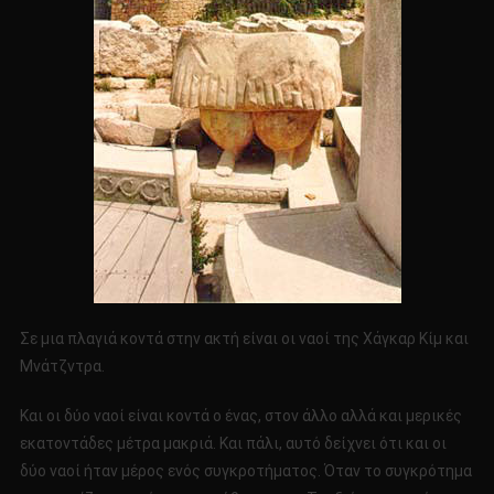
Σε μια πλαγιά κοντά στην ακτή είναι οι ναοί της Χάγκαρ Κίμ και
Μνάτζντρα.
Και οι δύο ναοί είναι κοντά ο ένας, στον άλλο αλλά και μερικές
εκατοντάδες μέτρα μακριά. Και πάλι, αυτό δείχνει ότι και οι
δύο ναοί ήταν μέρος ενός συγκροτήματος. Όταν το συγκρότημα