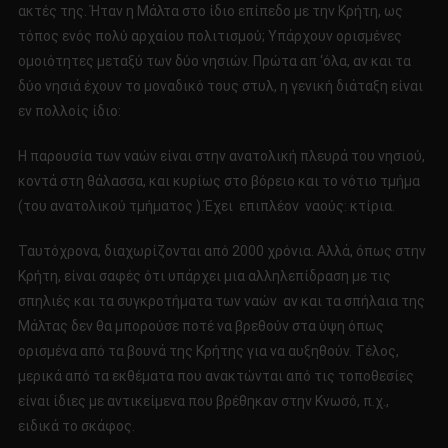
ακτές της. Ήταν η Μάλτα στο ίδιο επίπεδο με την Κρήτη, ως
τόπος ενός πολύ αρχαίου πολιτισμού; Υπάρχουν ορισμένες
ομοιότητες μεταξύ των δύο νησιών. Πρώτα απ ‘όλα, αν και τα
δύο νησιά έχουν το μοναδικό τους στυλ, η γενική διάταξη είναι
εν πολλοίς ίδιο:
Η παρουσία των ναών είναι στην ανατολική πλευρά του νησιού,
κοντά στη θάλασσα, και κυρίως στο βόρειο και το νότιο τμήμα
(του ανατολικού τμήματος ).Έχει επιπλέον ναούς: κτίρια.
Ταυτόχρονα, διαχωρίζονται από 2000 χρόνια. Αλλά, όπως στην
Κρήτη, είναι σαφές ότι υπάρχει μια αλληλεπίδραση με τις
σπηλιές και τα συγκροτήματα των ναών αν και τα σπήλαια της
Μάλτας δεν θα μπορούσε ποτέ να βρεθούν στα ύψη όπως
ορισμένα από τα βουνά της Κρήτης για να αυξηθούν. Τέλος,
μερικά από τα εκθέματα που ανακτώνται από τις τοποθεσίες
είναι ίδιες με αντικείμενα που βρέθηκαν στην Κνωσό, π.χ.,
ειδικά το σκάφος.