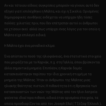
Αν και τέτοιου είδους συγκρίσεις μπορούν να γίνουν, αυτό δεν
εξηγεί γιατί επιλέχθηκε η Μάλτα, και όχι η Σικελία. Ορισμένες
δημογραφικές συνθήκες ενδέχεται να υπήρχαν ήδη τόσες
πολλές χιλιετίες πριν, που δεν επέτρεπαν αυτοί οι άνθρωποι
να χτίσουν εκεί αλλά ίσως υπάρχει ένας λόγος για τον οποίο η
Μάλτα είχε επιλεγεί ειδικά.
Η Μάλτα έχει ένα μοναδικό κλίμα:
Ένα απίστευτο ποσό της ηλιοφάνειας, ένα στατιστικό στοιχείο
που μοιράζεται με το Καρνάκ, π.χ. στη Γαλλία, όπου βρίσκονται
άλλα σημαντικά μνημεία. Επιπλέον, η Καρνάκ δομές
κατασκευάστηκαν περίπου την ίδια χρονική στιγμή με τα
μνημεία της Μάλτας. Ήταν οι άνθρωποι της Μάλτας μιας
ηλιακής θεότητας πιστών; Η πιθανότητα ότι η θρησκεία των
κατασκευαστών των ναών της Μάλτας από τον ήλιο-λατρεία
φαίνεται ιδιαίτερα πιθανό, ειδικά όταν ορισμένα στοιχεία, τα
οποία προσδιορίζονται από τον Joseph Ellul ( Τζόζεφ Έλλουλ ),