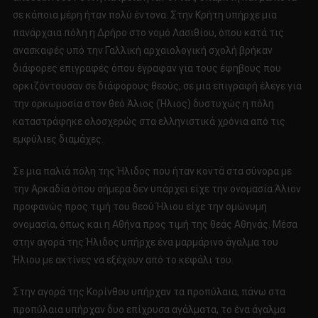
σε κάποια μέρη ήταν πολύ έντονα. Στην Κρήτη υπήρχε μια
πανάρχαια πόλη η Δρήρο στο νομό Λασιθίου, όπου κατά τις
ανασκαφές υπό την Γαλλική αρχαιολογική σχολή βρήκαν
διάφορες επιγραφές όπου έγραφαν για τους έφηβους που
ορκιζόντουσαν σε διάφορους θεούς, σε μια επιγραφή έλεγε για
την ορκωμοσία στον θεό Άλιος (Ήλιος) δυστυχώς η πόλη
καταστράφηκε ολοσχερώς στα ελληνιστικά χρόνια από τις
εμφύλιες διαμάχες.
Σε μια παλιά πόλη της Ήλιδος που ήταν κοντά στα σύνορα με
την Αρκαδία όπου σήμερα δεν υπάρχει είχε την ονομασία Άλιον
προφανώς προς τιμή του θεού Ήλιου είχε την ομώνυμη
ονομασία, όπως και η Αθήνα προς τιμή της θεάς Αθηνάς. Μέσα
στην αγορά της Ήλιδος υπήρχε ένα μαρμάρινο άγαλμα του
Ήλιου με ακτίνες να εξέχουν από το κεφάλι του.
Στην αγορά της Κορίνθου υπήρχαν τα προπύλαια, πάνω στα
προπύλαια υπήρχαν δυο επίχρυσα αγάλματα, το ένα άγαλμα