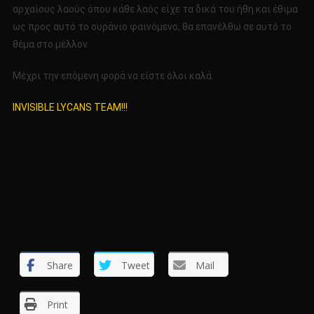
αρχαίους λαούς όπου κάθε λαός είχε τα δικά του ήθη και έθιμα
ως προς αυτό το ουράνιο φαινόμενο, θα επανέλθω σε αυτό το
θέμα στο μέλλον.
Μέχρι την επόμενη φορά να είστε όλοι καλά.
INVISIBLE LYCANS TEAM!!!
Share
Tweet
Mail
Print