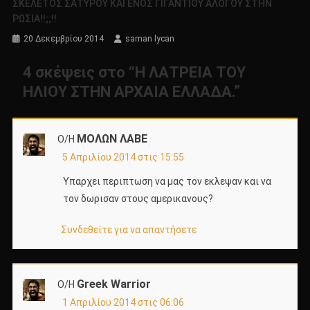
ΣΚΕΛΕΤΟΣ ΣΑΤΥΡΟΥ ΚΑΙ ΕΝΟΣ ΓΙΓΑΝΤΙΟΥ ΑΛΟΓΟΥ ΣΤΗΝ
ΡΩΣΙΑ!!;;!!
20 Δεκεμβρίου 2014
saman lycan
4 σκέψεις στο “
Η ΛΑΤΡΕΙΑ ΤΟΥ
ΗΛΙΟΥ ΣΤΗΝ ΑΡΧΑΙΑ ΕΛΛΑΔΑ.
”
ΜΟΛΩΝ ΛΑΒΕ
Ο/Η
5 Απριλίου 2014 στις 15:55
Υπαρχει περιπτωση να μας τον εκλεψαν και να
τον δωρισαν στους αμερικανους?
Συνδεθείτε για να απαντήσετε
Greek Warrior
Ο/Η
1 Απριλίου 2014 στις 06:06