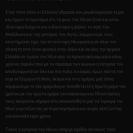
Στον τόπο όπου οι Έλληνες έδρασαν και μεγαλούργησαν είχαν
και έχουν το προνόμιο ότι το φως του Ήλιου ήταν και είναι
ιδιαίτερα διάχυτο και ειδικότερα η Δήλος το νησί του
Απόλλωνα και της μητέρας του Λητώ, σύμφωνα με τους
επιστήμονες έχει την εντονότερη Ηλιοφάνεια σε όλον τον
πλανήτη έτσι ήταν φυσικό στην Δήλο και σε όλη την αρχαία
Ελλάδα να τιμούν τον Ήλιο από τα προκατακλυσμιαία κιόλας
χρόνια, παρόλο που με το πέρασμα των αιώνων η λατρεία του
αποδυναμωνόταν όλο και πιο πολύ, ο κόσμος όμως πάντα τον
είχε σε ξεχωριστή θέση, ακόμα και στις ημέρες μας όπου
σύμφωνα με το νέο ημερολόγιο τοποθετείτε η πρώτη μέρα του
χρόνου με την πρώτη ημέρα του καλοκαιρινού Ηλιοστασίου,
ίσως ακόμα και σήμερα στο υποσυνείδητο μας να τιμούμε τον
Ήλιο γιορτάζοντας με πυροτεχνήματα και ευχές ελπίζοντας
για ένα καλύτερο χρόνο.
Τέλος η λατρεία του Ήλιου υπήρχε σχεδόν σε όλους τους