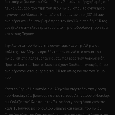
ότι υπήρχε βωμός του Ήλιου. Στην Σικυώνα υπήρχε βωμός από
λευκό μάρμαρο προ τιμή του θεού Ήλιου, όπου το ανήγειρε ο
εγγονός του Αλωέα ο Επωπεύς, ο Παυσανίας στο (β31,5) μας
αναφέρει ότι ίδρυσαν βωμό προς τον θεό Ήλιο επειδή ο Ήλιος
συνέβαλε στην ελευθερία τους από την υποδούλωση του Ξέρξη
και στους Πέρσες.
Την λατρεία του Ήλιου την συναντάμε και στην Αθήνα, οι
πολίτες των Αθηνών ορκιζόντουσαν συχνά στο όνομα του
Ήλιου, επίσης λατρευόταν και σαν πατέρας των Αλμαλκείδη,
Πρωτοκλέα, και Πρωτοκλέοντα, έχουν βρεθεί επιγραφές όπου
αναφέρονται στους ιερείς του Ήλιου όπως και για τον βωμό
του.
Κατά το θερινό Ηλιοστάσιο οι Αθηναίοι γιόρταζαν την γιορτή
του Ηρακλή, εδώ βλέπουμε ότι κατά τους Αθηναίους ο Ηρακλής
συμβόλιζε τον Ήλιο και στην Σκιοφόρα γιορτή όπου γινόταν
κάθε 15 Ιουνίου με 15 Ιουλίου υπήρχε και ιερέας του Ήλιου.
Στην Γορτήνα της Κρήτης υπήρχαν τα ιερά κοπάδια όπου ήταν