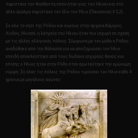
παρίστανε τον Φαέθοντα όπου ήταν γιος του Ήλιου και στο
άλλο άγαλμα παρίστανε τον ίδιο τον Ήλιο (Παυσανίας ΙΙ 3,2).
Σε όλο το νησί της Ρόδου και κυρίως στην αρχαία Κάμιρος,
Λίνδος, Ηλισσό, η λατρεία του Ήλιου ήταν πιο ισχυρή σε σχέση
με τις άλλες ελληνικές πόλεις. Σύμφωνα με τον μύθο η Ρόδος
αναδύθηκε από την θάλασσα για να αποζημιώσει τον Ήλιο
επειδή αποκλείστηκε από τους δώδεκα ισχυρούς θεούς και
επίσης ο Ήλιος ήταν στην Ρόδο όταν ερωτεύτηκε την ομώνυμη
νύμφη. Σε όλες τις πόλεις της Ρόδου τιμούσαν τον Ήλιο κάθε 4
χρόνια με μεγάλους αγώνες.