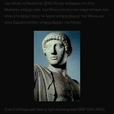
του Ήλιου, ο Παυσανίας (β34,10) μας αναφέρει ότι στις
Μυκήνες υπήρχε ναός του Ήλιου, κοντά στον Ίναχο ποταμό που
είναι στο δρόμο προς το Αργος υπήρχε βωμός του Ήλιου, και
στην Ερμιόνη επίσης υπήρχε βωμός του Ήλιου.
Στην Επίδαυρο μας λέει η σχετική επιγραφή (ΙGIV 1001,1002)