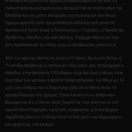
Η Ηλιακή λατρεία στην αρχαία Ελλάδα εμφανίζεται από τα
ΗΛΙΟΥ
προκατακλυσμιαία χρόνια και λατρευόταν σε πολλά μέρη της
ΣΤΗΝ
Ελλάδας και όχι μόνο. Αναφορές για τη λατρεία του Ήλιου
ΑΡΧΑΙΑ
έχουμε αρκετές από την μυθολογία αλλά και από γνωστές
ΕΛΛΑΔΑ.
προσωπικότητες όπως ο Απολλώνιος ο Τυανεύς, ο Παυσανίας,
Ηρόδοτος, Ησίοδος, και από άλλους. Υπήρχαν θεότητες που
αντιπροσώπευαν τον Ήλιο, όπως ο Απόλλωνας η Λητώ κ.α.
Από τις πρώτες θεότητες ήταν οι Τιτάνες, Κριός και Κοίος, η
Τιτανίδα, Φοίβη και οι απόγονοι τους όπως μας πληροφορεί ο
Ησίοδος στην θεογονία. Ο Πίνδαρος είχε πει πως ο Ήλιος είναι
η μητέρα των ματιών, ο Αριστοτέλης αποκαλεί τον Ήλιο ως το
μάτι του αιθέρα, ενώ ο Σοφοκλής λέει ότι ο Ήλιος είναι το
χρυσό βλέφαρο της ημέρας. Είναι λογικό ότι οι άνθρωποι
θεωρώντας ότι ο Ήλιος είναι ζωοδότης των πάντων να του
προσδίδουν διάφορες τιμητικές εκφράσεις, μια πανάρχαια
παράδοση λέει ότι ο Ήλιος είναι το δεξί μάτι του δημιουργού
και άρχοντας του κόσμου.