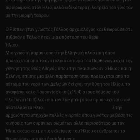
αφιερωμένα στον Ήλιο, αλλά ειδικότερα η λατρεία του γινόταν
με την μορφή ταύρου.
Ο Ρίσπεν ήταν γνωστός Γάλλος αρχαιολόγος και θεωρούσε ότι
πιθανόν ο Τάλως ήταν μια υπόσταση του θεού
Ήλιου.
Μια γνωστή παράσταση στην Ελληνική πλαστική όπου
προέρχεται από το ανατολικό αέτωμα του Παρθενώνα έχει την
γέννηση της θεάς Αθηνάς όπου την πλαισιώνουν ο Ήλιος και η
Σελήνη, επίσης μια άλλη παράσταση όπου προέρχεται από το
αέτωμα του ναού των Δελφών δείχνει την δύση του Ηλίου, το
αναφέρει και ο Παυσανίας στο (χ19,4) στους νόμους του
Πλάτωνα (10,3) λέει για τον Σωκράτη όπου προσεύχεται στον
ανατέλλοντα Ήλιο. Στην
αρχαιότητα υπήρχαν πολλές γιορτές όπου γινόταν με βάση τις
κινήσεις των ουράνιων σωμάτων αλλά περισσότερο με τον
Ήλιο, ακόμα και με τις εκλείψεις του Ήλιου οι άνθρωποι το
θεωρούσαν ως κακή δεισιδαιμονία.