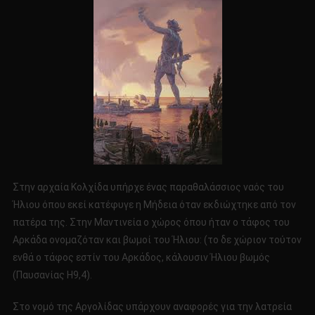
Στην αρχαία Κολχίδα υπήρχε ένας παραθαλάσσιος ναός του
Ήλιου όπου εκεί κατέφυγε η Μήδεια όταν εκδιώχτηκε από τον
πατέρα της. Στην Μαντινεία ο χώρος όπου ήταν ο τάφος του
Αρκάδα ονομαζόταν και βωμοί του Ήλιου: (το δε χώριον τούτον
ενθά ο τάφος εστίν του Αρκάδος, κάλουσιν Ήλιου βωμός
(Παυσανίας Η9,4).
Στο νομό της Αργολίδας υπάρχουν αναφορές για την λατρεία