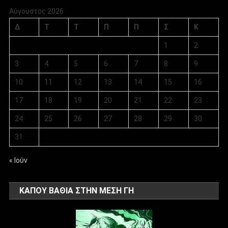
Αύγουστος 2026
Δ
Τ
Τ
Π
Π
Σ
Κ
1
2
3
4
5
6
7
8
9
10
11
12
13
14
15
16
17
18
19
20
21
22
23
24
25
26
27
28
29
30
31
« Ιούν
ΚΑΠΟΥ ΒΑΘΙΑ ΣΤΗΝ ΜΕΣΗ ΓΗ