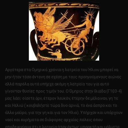
Αργότερα στα Ομηρικά χρόνια η λατρεία του Ήλιου μπορεί να
μην ήταν τόσο έντονη σε σχέση με τους προηγούμενους αιώνες
αλλά παρόλα αυτά υπήρχε ακόμη η λατρεία του για αυτό
γίνονταν θυσίες προς τιμήν του. Ο Όμηρος στην Ιλιάδα (Γ103-4)
μας λέει: οίσετε άρν, έτερον λευκόν, έτερην δε μέλαιναν, γη τε
και Ηελιώ ( κουβαλήστε τώρα δυο αρνιά, το ένα άσπρο και το
άλλο μαύρο, για την γη και για τον Ήλιο). Υπήρχαν και υπάρχουν
ναοί και ευρήματα σε διάφορες αρχαίες πόλεις όπου
αποδεικνύουν ότι η λατρεία ήταν όντως υπαρκτή και μάλιστα