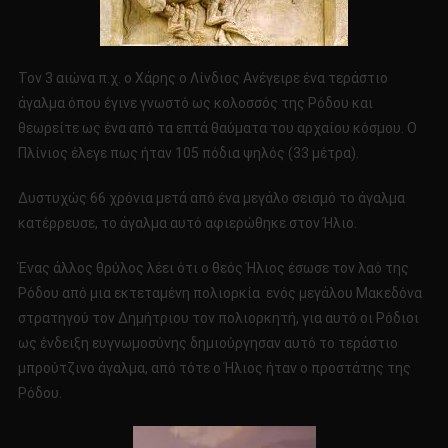
Τον 3 αιώνα π.χ. ο Χάρης ο Λίνδιος Ανέγειρε ένα τεράστιο
άγαλμα όπου έγινε γνωστό ως κολοσσός της Ρόδου και
θεωρείτε ως ένα από τα επτά θαύματα του αρχαίου κόσμου. Ο
Πλίνιος έλεγε πως ήταν 105 πόδια ψηλός (33 μέτρα).
Δυστυχώς 66 χρόνια μετά από ένα μεγάλο σεισμό το άγαλμα
κατέρρευσε, το άγαλμα αυτό αφιερώθηκε στον Ήλιο.
Ένας άλλος θρύλος λέει ότι ο θεός Ήλιος έσωσε τον λαό της
Ρόδου από μια εκτεταμένη πολιορκία ενός μεγάλου Μακεδόνα
στρατηγού τον Δημήτριου τον πολιορκητή, για αυτό οι Ρόδιοι
ως ένδειξη ευγνωμοσύνης δημιούργησαν αυτό το τεράστιο
μπρούτζινο άγαλμα, από τότε ο Ήλιος ήταν ο προστάτης της
Ρόδου.