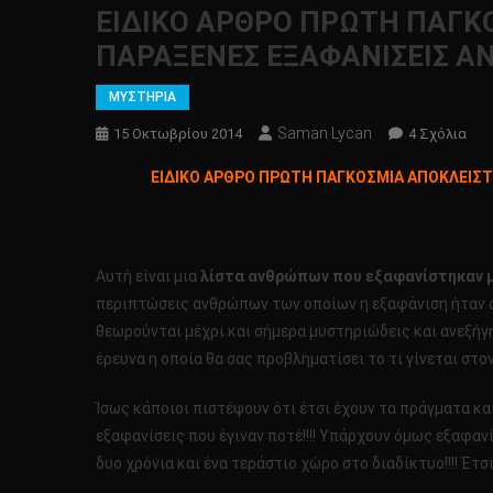
ΕΙΔΙΚΟ ΑΡΘΡΟ ΠΡΩΤΗ ΠΑΓΚΟ
ΠΑΡΑΞΕΝΕΣ ΕΞΑΦΑΝΙΣΕΙΣ ΑΝ
ΜΥΣΤΗΡΙΑ
Saman Lycan
Στο
15 Οκτωβρίου 2014
4 Σχόλια
ΕΙΔ
ΕΙΔΙΚΟ ΑΡΘΡΟ ΠΡΩΤΗ ΠΑΓΚΟΣΜΙΑ ΑΠΟΚΛΕΙΣΤΙ
ΑΡΘ
ΠΡ
ΠΑΓ
ΑΠΟ
Αυτή είναι μια
λίστα ανθρώπων που εξαφανίστηκαν
ΑΝΑ
περιπτώσεις ανθρώπων των οποίων η εξαφάνιση ήταν αξ
!!!!
θεωρούνται μέχρι και σήμερα μυστηριώδεις και ανεξήγητ
ΜΥΣ
έρευνα η οποία θα σας προβληματίσει το τι γίνεται στον
ΚΑΙ
ΠΑΡ
Ίσως κάποιοι πιστέψουν ότι έτσι έχουν τα πράγματα και
ΕΞΑ
εξαφανίσεις που έγιναν ποτέ!!!! Υπάρχουν όμως εξαφαν
ΑΝ
ΑΠ
δυο χρόνια και ένα τεράστιο χώρο στο διαδίκτυο!!!! Έτσ
ΤΗ