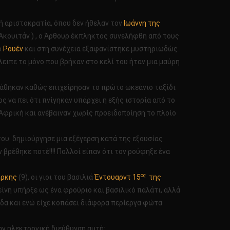
ή αριστοκρατία, όπου δεν ήθελαν τον
Ιωάννη της
Ακουιτάν ) , ο Άρθουρ έκπληκτος συνελήφθη από τους
ο
Ρουέν
και στη συνέχεια εξαφανίστηκε μυστηριωδώς
έλειπε το μόνο που βρήκαν στο κελί του ήταν μια μαύρη
χάθηκαν καθώς επιχείρησαν το πρώτο ωκεάνιο ταξίδι
ς να πει ότι πνίγηκαν υπάρχει η εξής ιστορία από το
ν Αφρική και ανέβαιναν χωρίς προειδοποίηση το πλοίο
του δημιούργησε μια εξέγερση κατά της εξουσίας
 βρέθηκε ποτέ!!!! Πολλοί είπαν ότι τον ρούφηξε ένα
ος
όρκης
(9), οι γιοι του βασιλιά
Έντουαρντ 15
της
είνη υπήρξε ως ένα φρούριο και βασιλικό παλάτι, αλλά
γίδα και ενώ είχε κοπάσει διάφορα περίεργα φώτα
ην ηλεκτρονική διεύθυνση αυτή: