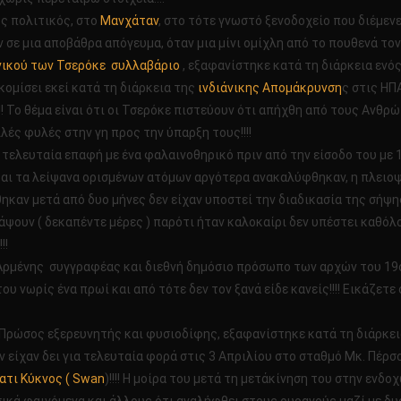
ός πολιτικός, στο
Μανχάταν
, στο τότε γνωστό ξενοδοχείο που διέμεν
ε μια αποβάθρα απόγευμα, όταν μια μίνι ομίχλη από το πουθενά τον τύ
νικού των Τσερόκε συλλαβάριο
, εξαφανίστηκε κατά τη διάρκεια ενός
ομίσει εκεί κατά τη διάρκεια της
ινδιάνικης Απομάκρυνση
ς στις ΗΠ
!! Το θέμα είναι ότι οι Τσερόκε πιστεύουν ότι απήχθη από τους Ανθρώ
ές φυλές στην γη προς την ύπαρξη τους!!!!
ν τελευταία επαφή με ένα φαλαινοθηρικό πριν από την είσοδο του με
ν και τα λείψανα ορισμένων ατόμων αργότερα ανακαλύφθηκαν, η πλειο
καν μετά από δυο μήνες δεν είχαν υποστεί την διαδικασία της σήψης!
ψουν ( δεκαπέντε μέρες ) παρότι ήταν καλοκαίρι δεν υπέστει καθόλο
!!
 Αρμένης συγγραφέας και διεθνή δημόσιο πρόσωπο των αρχών του 19
του νωρίς ένα πρωί και από τότε δεν τον ξανά είδε κανείς!!!! Εικάζετ
 Πρώσος εξερευνητής και φυσιοδίφης, εξαφανίστηκε κατά τη διάρκεια
 είχαν δει για τελευταία φορά στις 3 Απριλίου στο σταθμό Mκ. Πέρσ
τι Κύκνος ( Swan
)!!!! Η μοίρα του μετά τη μετάκίνηση του στην εν