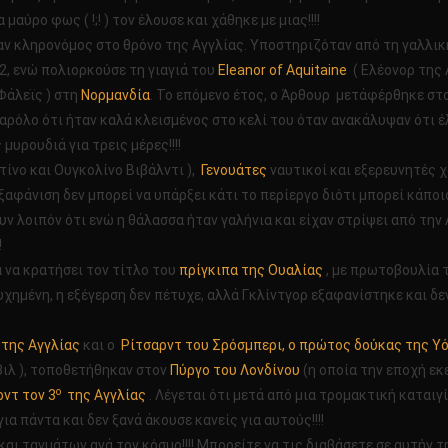
ύρο φως ( !;! ) τον έλουσε και χάθηκε με μιας!!!!
αν κληρονόμος στο θρόνο της Αγγλίας. Υποστηριζόταν από τη γαλλικ
02, ενώ πολιορκούσε τη γιαγιά του
Eleanor of Aquitaine
( Ελέονορ της 
Φάλεϊς ) στη
Νορμανδία
. Το επόμενο έτος, ο Άρθουρ μετάφέρθηκε στ
ι παρόλο ότι ήταν καλά κλεισμένος στο κελί του όταν ανακάλυψαν ότι 
υρουδιά για τρεις μέρες!!!!
τίνο και Ουγκολίνο Βιβάλντι ),
Γενουάτες
ναυτικοί και εξερευνητές 
ξαφάνιση δεν μπορεί να υπάρξει κάτι το περίεργο διότι μπορεί κάποιο
υν λοιπόν ότι ενώ η θάλασσα ήταν γαλήνια και είχαν στρίψει από τη
!
α να κρατήσει τον τίτλο του
πρίγκιπα της Ουαλίας
, με πρωτοβουλία 
υχημένη, η εξέγερση δεν πέτυχε, αλλά Γκλίντγορ εξαφανίστηκε και δεν
της Αγγλίας
και ο
Ρίτσαρντ του Σρόσμπερι, ο πρώτος δούκας της Υ
ιλ ), τοποθετήθηκαν στον
Πύργο του Λονδίνου
(η οποία την εποχή εκ
ο
ντ τον 3
της Αγγλίας
. Λέγεται ότι μετά από μια τρομακτική καται
α πάντα και δεν ξανά άκουσε κανείς για αυτούς!!!!
ι ταγμάτων ανά τον κόσμο!!!! Μπορείτε να τις διαβάσετε σε αυτήν τ