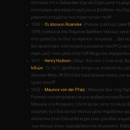
πίστευαν ότι ο Sebastian είχε επιζήσει μετά τη μάχη
επιστρέψει ανά πάσα στιγμή για να βοηθήσει την Πο
μπροστά στα μάτια των στρατιωτών του!!!!
1590 –
Οι άποικοι Roanoke
(Ροανόκ ή αλλιώς
Lost 
1590, η αποικία που διέμεναν βρέθηκε τελείως εγκατ
στα τραπέζια το ίδιο τα νερά και τα κρασιά …. Δεν ε
δεν ακούστηκε τίποτα ξανά για κανένα τους!!!! Οι α
πάρει μαζί τους μέσα στην Γη!!! Μέχρι και σήμερα δε
1611 –
Henry Hudson
( Χένρι Χάντσον ) ήταν ένας Ά
Ινδιών
. Το 1611, βρέθηκαν ένοχοι ως στασιαστές μαζ
Χάτνσον Μπέι )!!!! Ποτέ δεν ξανά άκουσε κανείς για
ίχνος τους!!!!
1652 –
Maurice von der Pfalz
( Μαουρίκ βον ντερ Πφλ
Ρούπερτ καταστράφηκε σε μια φοβερή καταιγίδα νότι
Μαουρίκ ντε Ντεφιάνς ) Ούτε αυτός ούτε το πλοίο β
αιώρηση των δυο αυτών πλοίων μέσω παράξενων φωτώ
πλοία που ήταν ξύλινα θα είχαν γίνει χιλιάδες κομμ
των πλοίων όπου τώρα βρίσκονται σε μουσείο. Βέβαια