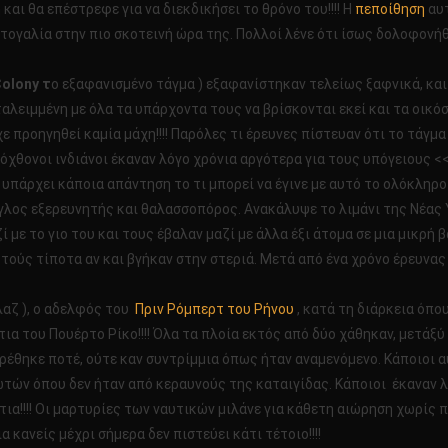
 και θα επέστρεφε για να διεκδικήσει το θρόνο του!!!! Η
πεποίθηση
αυτ
ρτογαλία στην πιο σκοτεινή ώρα της. Πολλοί λένε ότι ίσως δολοφονήθ
Colony τ
ο εξαφανισμένο τάγμα ) εξαφανίστηκαν τελείως ξαφνικά, κα
αλειμμένη με όλα τα υπάρχοντα τους να βρίσκονται εκεί και τα οικόσ
ίχε προηγηθεί καμία μάχη!!!! Παρόλες τι έρευνες πίστευαν ότι το τάγ
υτόχθονοι ινδιάνοι έκαναν λόγο χρόνια αργότερα για τους υπόγειους
ν υπάρχει κάποια απάντηση το τι μπορεί να έγινε με αυτό το ολόκληρο 
γγλος εξερευνητής και θαλασσοπόρος. Ανακάλυψε το λιμάνι της Νέας
ί με το γιο του και τους έβαλαν μαζί με άλλα έξι άτομα σε μια μικρ
 αυτούς τίποτα αν και βγήκαν στην στεριά. Μετά από ένα χρόνο έρευνα
αζ ), ο αδελφός του
Πριν Ρόμπερτ του Ρήνου
, κατά τη διάρκεια όπο
α του Πουέρτο Ρίκο!!!! Όλα τα πλοία εκτός από δύο χάθηκαν, μετάξύ
ρέθηκε ποτέ, ούτε καν συντρίμμια όπως ήταν αναμενόμενο. Κάποιοι 
ν όπου δεν ήταν από κεραυνούς της καταιγίδας. Κάποιοι έκαναν λόγ
άτια!!!! Οι μαρτυρίες των ναυτικών μιλάνε για κάθετη αιώρηση χωρίς
 κανείς μέχρι σήμερα δεν πιστεύει κάτι τέτοιο!!!!