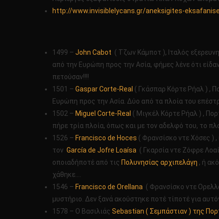
http://www.invisiblelycans.gr/aneksigites-eksafanise
1499 –
John Cabot
( Τζων Κάμποτ ), Ιταλός εξερευν
από την Ευρώπη προς την Ασία, φήμες λένε ότι είδα
πετούσαν!!!!
1501 –
Gaspar Corte-Real
( Γκάσπαρ Κόρτε Ρήαλ ) ,
Ευρώπη προς την Ασία. Δύο από τα πλοία του επέστρε
1502 –
Miguel Corte-Real
( Μιγκέλ Κόρτε Ρήαλ ) , Π
πήρε τρία πλοία, όπως και με τον αδελφό του, το πλ
1526 –
Francisco de Hoces
( Φρανσίσκο ντε Χόσες ) 
τον
García de Jofre Loaísa
( Γκαρσία ντε Ζόφρε Λοαί
οποιαδήποτέ από τις
Πολυνησίας αρχιπελάγη
, ή ακ
χάθηκε….
1546 –
Francisco de Orellana
( Φρανσίσκο ντε Ορελλά
μυστήριο. Δεν ξανά ακούστηκε ποτέ τίποτέ για αυτόν
1578 – Ο Βασιλιάς
Sebastian ( Σεμπάστιαν ) της Πο