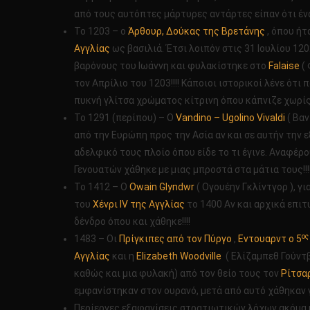
από τους αυτόπτες μάρτυρες αντάρτες είπαν ότι ένα μα
Το 1203 – ο
Άρθουρ, Δούκας της Βρετάνης
, όπου ήτ
Αγγλίας
ως βασιλιά. Έτσι λοιπόν στις 31 Ιουλίου 12
βαρόνους του Ιωάννη και φυλακίστηκε στο
Falaise
( 
τον Απρίλιο του 1203!!!! Κάποιοι ιστορικοί λένε ότ
πυκνή γλίτσα χρώματος κίτρινη όπου κάπνιζε χωρίς μ
Το 1291 (περίπου) – Ο
Vandino – Ugolino Vivaldi
( Βαν
από την Ευρώπη προς την Ασία αν και σε αυτήν την ε
αδελφικό τους πλοίο όπου είδε το τι έγινε. Αναφέρο
Γενουατών χάθηκε με μιας μπροστά στα μάτια τους!!!
Το 1412 – Ο
Owain Glyndwr
( Ογουέην Γκλίντγορ ), γι
του
Χένρι IV της Αγγλίας
το 1400 Αν και αρχικά επιτ
δένδρο όπου και χάθηκε!!!!
ος
1483 – Οι
Πρίγκιπες από τον Πύργο
,
Εντουαρντ ο 5
Αγγλίας
και η
Elizabeth Woodville
( Ελίζαμπεθ Γούντβ
καθώς και μια φυλακή) από τον θείο τους τον
Ρίτσαρ
εμφανίστηκαν στον ουρανό, μετά από αυτό χάθηκαν γι
Περίεργες εξαφανίσεις στρατιωτικών λόχων ακόμα κα