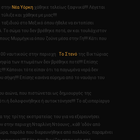
ε στην
Νέα Υόρκη
χάθηκε τελείως ξαφνικά!!!! Λέγεται
λιξε και χάθηκε με μιας!!!!
 ταξιδιού στο Μεξικό όπου ήθελε να εντοπίσει
Α. Το σώμα του δεν βρέθηκε ποτέ, αν και τουλάχιστον
πους Μυρμήγκια όπου ζούνε μέσα στην Γη!!!! Κάτι που
 100 ναυτικούς στην περιοχη
Το Στενό
της Βικτώριας
ψηφία των πτωμάτων δεν βρέθηκε ποτέ!!!! Επίσης
!!! Κάποιοι τότε είπαν ότι τα παγωμένα νερά δεν
υ σήψη!!!! Επίσης κανένα εύρημα από το ναυάγιο του
ου αιώνα, που πιστώνεται ως δημιουργός της
ε ότι ή δολοφονήθηκε ή αυτοκτόνησε!!!! Το αξιοπερίεργο
 της τρίτης εκστρατείας του για να εξερευνήσει
ον στην περιοχη Νταρλίνη Ντόουνς , κάθ ‘οδόν από
δοχώρα, παρόλο που διερευνήθηκε από πολλούς, παραμένει