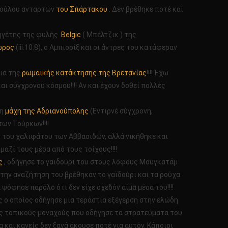
 δούλου ανταρτών
του Σπάρτακου
. Δεν βρέθηκε ποτέ και
 ηγέτης της φυλής
Belgic
( Μπέλτζικ ) της
ώρος
(iii.10.8), ο Αμπιορίξ και οι άντρες του κατάφεραν
εια της
ρωμαϊκής κατάκτησης της Βρετανίας
!!!! Έχω
αι σύγχρονου κόσμου!!!! Αν και έχουν δοθεί πολλές
η
μάχη της Αδριανούπολης
(Eντιρνέ σύγχρονη,
των Τούρκων!!!!
ν του χαλιφάτου των Αββασιδών, αλλά νικήθηκε και
μαζί τους μέσα από τους τοίχους!!!!
ς
, οδήγησε το γαϊδούρι του στους λόφους Mουγκατάμ
Στην αναζήτηση του βρέθηκαν το γαϊδούρι και τα ρούχα
 ψόφησε παρόλο ότι δεν είχε σχεδόν αίμα μέσα του!!!!
 ο οποίος οδήγησε μια τεράστια εξέγερση στην ελώδη
υς τοπικούς μοναχούς που οδήγησε τα στρατεύματα του
αι κανείς δεν ξανά άκουσε ποτέ για αυτόν. Κάποιοι