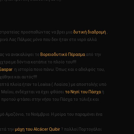
εκστρατείας προσπαθώντας να βρει μια
δυτική διαδρομή
,
ερινό Λας Πάλμας μόνο που δεν ήταν στο νερό αλλά
τας να ανακαλύψει το
Βορειοδυτικό Πέρασμα
από την
τρα με δόντια κατάπιε το πλοίο του!!!!
Gaspar
η ιστορία ποιο πάνω. Όπως και ο αδελφός του,
άθηκε και αυτός!!!!
 επτά πλοία ήταν το Loaísa ( Λοαίσα ) με αποστολής υπό
 Μαΐου, ενδέχεται να έχει φθάσει
το Νησί του Πάσχα
ή
η προτού φτάσει στην νήσο του Πάσχα το τύλιξε και
ό Αμαζόνιο, το Νοέμβριο. Η μοίρα του παραμένει ένα
μετά την
μάχη του Alcácer Quibir
? πολλοί Πορτογάλοι