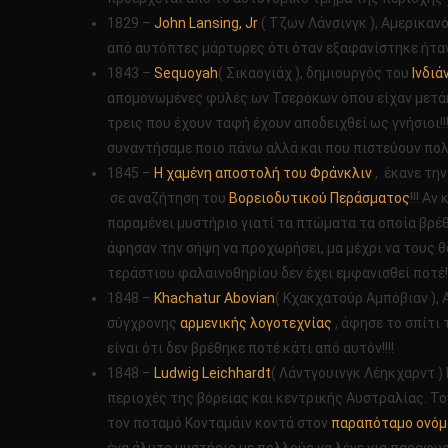
1829 –
John Lansing, Jr
( Τζων Λάνσινγκ ), Αμερικαν
από αυτόπτες μάρτυρες ότι όταν εξαφανίστηκε ήταν σ
1843 –
Sequoyah
( Σικαογιάχ ), δημιουργός του
Ινδιά
απομονωμένες φυλές ων Τσερόκων όπου είχαν μετάκ
τρεις που έχουν ταφή έχουν αποδειχθεί ως γνήσιοι!!
συναντήσαμε ποιο πάνω αλλά και που πιστεύουν πολλ
1845 –
Η χαμένη αποστολή του Φράνκλιν
, έκανε τη
σε αναζήτηση του
Βορειοδυτικού Περάσματος
!!! Α
παραμένει μυστήριο γιατί τα πτώματα τα οποία βρέθη
άφησαν την σήψη να προχωρήσει, μα μέχρι να τους θά
τεράστιου φαλαινοθηρίου δεν έχει εμφανισθεί ποτέ!!
1848 –
Khachatur Abovian
( Κχακχατούρ Αμπόβιαν ),
σύγχρονης
αρμενικής λογοτεχνίας
, άφησε το σπίτι 
είναι ότι δεν βρέθηκε ποτέ κάτι από αυτόν!!!!
1848 –
Ludwig Leichhardt
( Λάντγουινγκ Λέηκχαρντ )
περιοχές της βόρειας και κεντρικής Αυστραλίας. Τον
τον ποταμό Κονταμάιν κοντά στον
παραπόταμο ονόμα