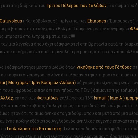
χη κατά τη διάρκεια του
ΑΙΟΤΗΤΑ
τρίτου Πόλεμου των Σκλάβων
, το σώμα του
ΕΡΑ
Catuvolcus
( Κατούβολκους ), πρίγκιπα των
Eburones
( Έμπουρονς ),
ήμερα βρίσκεται το σύγχρονο Βέλγιο. Σύμφωνα με τον συγγραφέα
Φλ
ς μπροστά στα έντρομα μάτια τους!!!!
ήταν μια λεγεώνα όπου έχει εξαφανιστεί στη Βρετανία κατά τη διάρκ
 μέχρι και σήμερα ένα από τα μεγαλύτερα μυστήριά του αρχαίου αλλά κ
νς ) εξαφανίστηκε μυστηριωδώς όταν
νικήθηκε από τους Γότθους
στ
!! σε τουρκικά χειρόγραφα λένε ότι εξαφανίστηκε μπροστά στα μάτια 
ui ( Μουχάμεντ Ιμπν Κασίμ αλ-Αλάουι)
οδήγησε μια εξέγερση εναντίο
ου οι φρουροί είπαν ότι τον πήραν τα Τζιν ( δαίμονες της ερήμου ) 
ος
ρ Αλλάχ
, έκτος των
Φατιμίδων
χαλίφης και 16
Ismaili ( Ισμαιλ )
ιμάμη
εις για τους νυκτόβιους διαλογισμούς του μα δεν ξανά φάνηκε ποτέ. 
όμως ήταν ότι το αίμα άνηκε στο γαϊδούρι όπου και μετά από μια μέρα
ταν ένας πρώην εξόριστος Άγγλοδανός ανηλίκος ευγενής επαναστάτης
 του
Γουλιέλμου του Κατακτητή
. Τελικά προδομένοι από φόβο και το
άρτες ήταν ελλιπή ή εκτελέστηκαν, αλλά Χεργουάρντ δραπέτευσε μα κ