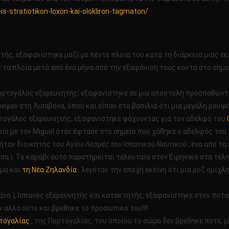
is-stratiotikon-loxon-kai-olokliron-tagmaton/
ητής, εξαφανίστηκε μαζί με πέντε πλοία του κατά τη διάρκεια μιας 
ν τα πλοία μετά από ένα μήνα από την εξαφάνιση τους κοντά στο σημ
 Πορτογάλος εξερευνητής, εξαφανίστηκε σε μια αποστολή προσπαθών
ψαν στη Λισαβόνα, όπου και είπαν στο βασιλιά ότι μια μεγάλη ρουφήχ
ορτογάλος εξερευνητής, εξαφανίστηκε ψάχνοντας για τον αδελφό του
οίο με τον Miguel όταν έφτασε στο σημείο που χάθηκε ο αδελφός του χ
, ήταν διοικητής του
Αγίου Λεσμές του Ισπανικού Ναυτικού
, ένα από τα
σα ). Το καράβι αυτό παρατηρείται τελευταία στον Ειρηνικό στα τέλη
όμα και
τη Νέα Ζηλανδία
, λεγόταν την εποχή εκείνη ότι μια ροζ ομίχλ
να ), Ισπανός εξερευνητής και κατακτητής, εξαφανίστηκε στον ποταμ
 αλλά ούτε και βρέθηκε το προσωπικό του!!!!
ρτογαλίας
, της Πορτογαλίας, του οποίου το σώμα δεν βρέθηκε ποτέ, 