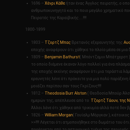
1696 –
Χένρι Κάθε
ήταν ένας Άγγλος πειρατής, ο οπο
ανθρωποκυνηγητό και το ποιο μεγάλο χρηματικό ποσό
Πειρατές της Καραϊβικής…..!!!!
1800-1899
1803 –
Τζορτζ Μπας
Βρετανός εξερευνητής της
Αυ
εποχής αναφέρουν ότι χάθηκε το πλοίο μέσα σε μια δ
1809 –
Benjamin Bathurst
( Μπέντζαμιν Μπάτχερστ )
το οποίο διέμενε έκαναν λόγο πολλοί για ένα πλάσμ
της εποχής εκείνης αναφέρουν ότι μια τεράστια λάμ
ερευνητές λένε ότι πρόκειτε για μια πολύ παράξενη δ
μοιάζει περίπου σαν τους Γκρίζους!!!!
1812 –
Theodosia Burr Alston
( Θεοδοσία Μπούρ Άλσ
ημερών της, απέπλευσε από το
Τζορτζ Τάουν, της Ν
Άλλοι λένε ότι χάθηκε από τρικυμία αλλά ποτέ δεν 
1826 –
William Morgan
( Γουίαλμ Μόργκαν ), κάτοικο
>>!!!! Λέγεται ότι ατμοποιήθηκε στο δωμάτιο του ότι
προέρχεται από το αστυνομικό τμήμα της περιοχής χ