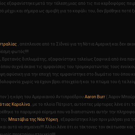
ίος εξαφανίστηκε μετά την τέλεση μιας από τις πιο κερδοφόρες πειρα
 μέχρι και σήμερα ως αμοιβή για το κεφάλι του, δεν βρέθηκε ποτέ ξα
στραλίας
, απέπλευσε από το Σίδνεϋ για τη Νότια Αμερική και δεν α
έσμη φωτός!!!!
, Βρετανός διπλωμάτης, εξαφανίστηκε τελείως ξαφνικά από ένα πα
α όπου συχνά έκανε τις εμφανίσεις του τρομοκρατώντας τους ενοίκου
ψη αφύσικη για την εποχή της εμφανίστηκε στο δωμάτιο του όπου κα
ολοφονία χωρίς να έχουν βρει στοιχεία ή και το πτώμα του ή τα λείψα
τον ) η κόρη του Αμερικανού Αντιπροέδρου
Aaron Burr
( Άαρον Μπούρ 
ότιας Καρολίνα
, με το πλοίο Πάτριοτ, αυτόπτες μάρτυρες λένε ότι τ
βρέθηκε το παραμικρό εύρημα που να διαπιστώνει αυτήν την πληροφορί
ς της
Μπατάβια της Νέα Υόρκη
, εξαφανίστηκε λίγο πριν μιλήσει για τ
 και αυτό να σημαίνει!!!! Άλλοι λένε ότι οι τέκτονες τον σκότωσαν κ
ωρίς περεταίρω στοιχεία!!!!