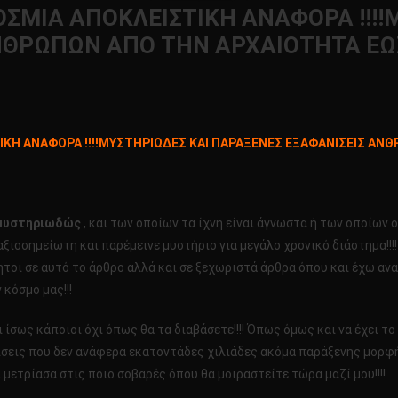
ΣΜΙΑ ΑΠΟΚΛΕΙΣΤΙΚΗ ΑΝΑΦΟΡΑ !!!!
ΘΡΩΠΩΝ ΑΠΟ ΤΗΝ ΑΡΧΑΙΟΤΗΤΑ ΕΩΣ 
ΙΚΟ
ΚΗ ΑΝΑΦΟΡΑ !!!!ΜΥΣΤΗΡΙΩΔΕΣ ΚΑΙ ΠΑΡΑΞΕΝΕΣ ΕΞΑΦΑΝΙΣΕΙΣ ΑΝΘ
ΡΟ
ΩΤΗ
ΚΟΣΜΙΑ
ΚΛΕΙΣΤΙΚΗ
 μυστηριωδώς
, και των οποίων τα ίχνη είναι άγνωστα ή των οποίων ο
ΦΟΡΑ
ιοσημείωτη και παρέμεινε μυστήριο για μεγάλο χρονικό διάστημα!!!
οι σε αυτό το άρθρο αλλά και σε ξεχωριστά άρθρα όπου και έχω αναρ
ΤΗΡΙΩΔΕΣ
 κόσμο μας!!!
ΑΞΕΝΕΣ
 ίσως κάποιοι όχι όπως θα τα διαβάσετε!!!! Όπως όμως και να έχει 
ΦΑΝΙΣΕΙΣ
ίσεις που δεν ανάφερα εκατοντάδες χιλιάδες ακόμα παράξενης μορφή
ΘΡΩΠΩΝ
Ο
ι μετρίασα στις ποιο σοβαρές όπου θα μοιραστείτε τώρα μαζί μου!!!!
Ν