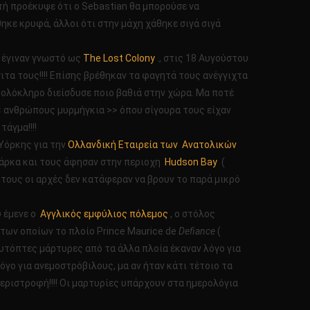
ή προέκυψε ότι ο Sebastian θα μπορούσε να
ηκε κρυφά, άλλοι ότι στην μάχη χάθηκε σιγά σιγά
ι έγιναν γνωστό ως
The Lost Colony
., στις 18 Αυγούστου
ιτα τους!!!! Επίσης βρέθηκαν τα φαγητά τους ανέγγιχτα
μα ολόκληρο διείσδυσε ποιο βαθιά στην χώρα. Μα ποτέ
 << ανθρώπους μυρμήγκια >> όπου σίγουρα τους είχαν
τάγμα!!!!
 Υόρκης για την
Ολλανδική Εταιρεία των Ανατολικών
ή βάρκα και τους άφησαν στην περιοχη
Hudson Bay
(
ς τους οι αρχές δεν κατάφεραν να βρουν το παρά μικρό
υ έμενε ο
Αγγλικός εμφύλιος πόλεμος
, ο στόλος
 των οποίων το πλοίο Prince Maurice de
Defiance
(
αυτόπτες μάρτυρες από τα άλλα πλοία έκαναν λόγο για
ο για ανεμοστρόβιλους, μα αν ήταν κάτι τέτοιο τα
 περιστροφή!!!! Οι μαρτυρίες υπάρχουν στα ημερολόγια