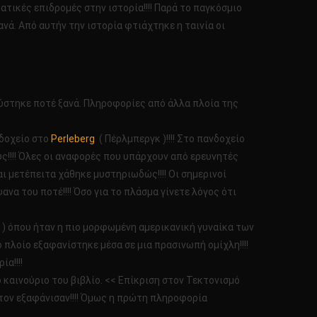
τικές επιδρομές στην ιστορία!!!! Παρά το παγκόσμιο
νά. Από αυτήν την ιστορία φτιάχτηκε η ταινία οι
κούστηκε ποτέ ξανά. Πληροφορίες από άλλα πλοία της
νδοχείο στο
Perleberg
( Πέρλμπεργκ )!!!! Στο πανδοχείο
ς!!!! Όλες οι αναφορές που υπάρχουν από ερευνητές
ι μετέπειτα χάθηκε μυστηριωδώς!!!! Οι σημερινοί
να του ποτέ!!!! Όσο για το πλάσμα γίνετε λόγος ότι
) όπου ήταν η πιο μορφωμένη αμερικανική γυναίκα των
ο πλοίο εξαφανίστηκε μέσα σε μια πρασινωπή ομίχλη!!!!
α!!!!
ο καινούριο του βιβλίο. << Επίκριση στον Τεκτονισμό
αι τον εξαφάνισαν!!!! Όμως η πρώτη πληροφορία