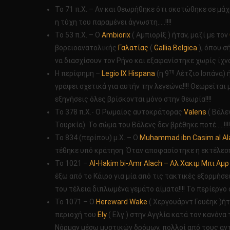
Το 71 π.Χ. – Αν και θεωρήθηκε ότι σκοτώθηκε σε μά
ΑΡΧ
ΕΩΣ
η τύχη του παραμένει άγνωστη…..!!!!
ΣΗΜ
Το 53 π.Χ. – Ο
Ambiorix
( Αμπιορίξ ) ήταν, μαζί με τον
!!!!
βορειοανατολικής
Γαλατίας
(
Gallia Belgica
), όπου σ
να διασχίσουν τον Ρήνο και εξαφανίστηκε χωρίς ίχνο
τη
Η περίφημη –
Legio ΙΧ Hispana
(η 9
Λέτζιο Ισπάνα) 
γράψει σχετικά για αυτήν την λεγεώνα!!!! Θεωρείται
εξηγήσεις όλες βρίσκονται μόνο στην θεωρία!!!!
Το 378 π.Χ.- Ο Ρωμαίος αυτοκράτορας
Valens
( Βάλε
Τουρκία). Το σώμα του Βάλενς δεν βρέθηκε ποτέ…..!!
Το 834 (περίπου) μ.Χ. – Ο
Muhammad ibn Casim al Ala
τέθηκε υπό κράτηση. Όταν αποφασίστηκε η εκτέλεση τ
Το 1021 –
Al-Hakim bi-Amr Αlach – Αλ Χακιμ Μπι Αμ
έξω από το Κάιρο για μία από τις τακτικές εξορμήσ
του τέλεια διπλωμένα γεμάτο αίματα!!!! Το περίεργο 
Το 1071 – Ο
Hereward Wake
( Χεργουάρντ Γουέηκ )ή
περιοχή του
Ely
( Ελγ ) στην Αγγλία κατά τον κανόνα
Νόρμαν μέσω μυστικών δρόμων, πολλοί από τους αντ