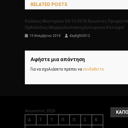
RELATED POSTS
Κώδικας Μυστηρίων 03/11/2018:Άγνωστες Προφητεί
Ορθοδοξίας,Megapolicomancy,Δολοφονία Κατσίφα!
15 Νοεμβρίου 2018
daylight2012
Αφήστε μια απάντηση
Για να σχολιάσετε πρέπει να
συνδεθείτε
.
Αύγουστος 2026
ΚΑΠΟ
Δ
Τ
Τ
Π
Π
Σ
Κ