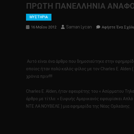
ΠΡΩΤΗ ΠΑΝΕΛΛΗΝΙΑ ΑΝΑΦΟΡΑ
ΜΥΣΤΗΡΙΑ
Saman Lycan
16 Μαΐου 2012
Αφήστε Ένα Σχόλ
Αυτό είναι ένα άρθρο που δημοσιεύτηκε στην εφημερίδα «
οποίος ήταν πολύ καλός φίλος με τον Charles E. Alden
χρόνια πριν!!!!
Charles E. Alden, ήταν εφευρέτης του « Ασύρματου Τηλ
άρθρο με τίτλο: « Ευφυής Αμερικανός εφευρίσκει Απλό
ΝΤΕ ΛΑ ΝΟΥΒΕΛΕ ) μια εφημερίδα της Νέας Ορλεάνης.