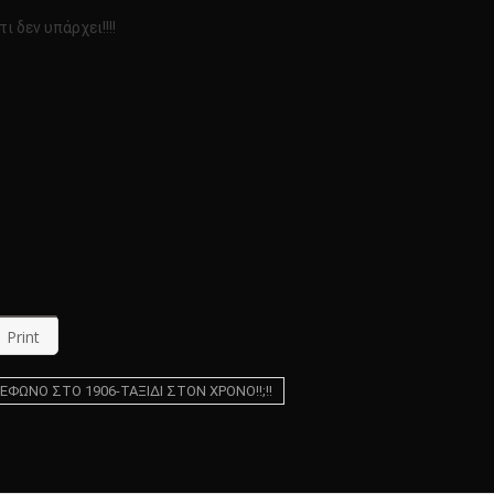
ι δεν υπάρχει!!!!
Print
ΦΩΝΟ ΣΤΟ 1906-ΤΑΞΙΔΙ ΣΤΟΝ ΧΡΟΝΟ!!;!!