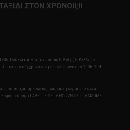
ΞΙΔΙ ΣΤΟΝ ΧΡΟΝΟ!!;!!
6. Πρόκειται για τον James E. Kelly ( Ε. Κέλλι ) ο
αματίστηκε το σύγχρονο κινητό τηλέφωνο στο 1906 104
α η οποία χρησίμευσε ως ασύρματη κεραία!!! Σε ένα
ς εφημερίδας « LAΒΕILLE DE LA NOUVELLE » ( ΛΑΜΠΙΛΕ