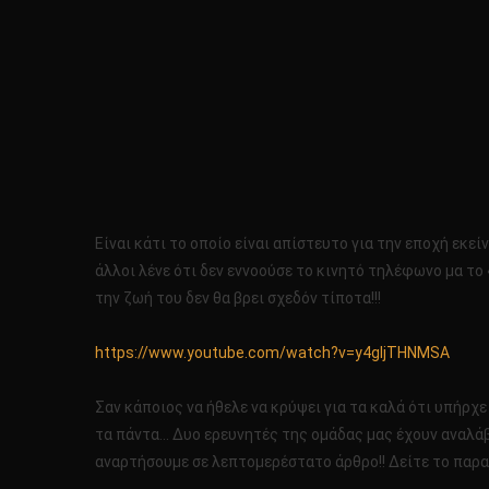
Είναι κάτι το οποίο είναι απίστευτο για την εποχή εκεί
άλλοι λένε ότι δεν εννοούσε το κινητό τηλέφωνο μα το
την ζωή του δεν θα βρει σχεδόν τίποτα!!!
https://www.youtube.com/watch?v=y4gIjTHNMSA
Σαν κάποιος να ήθελε να κρύψει για τα καλά ότι υπήρχε 
τα πάντα… Δυο ερευνητές της ομάδας μας έχουν αναλάβει
αναρτήσουμε σε λεπτομερέστατο άρθρο!! Δείτε το παρα