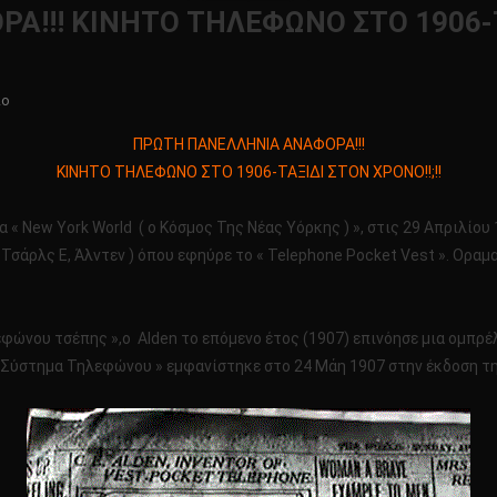
!!! ΚΙΝΗΤΟ ΤΗΛΕΦΩΝΟ ΣΤΟ 1906-ΤΑ
Για
ιο
Το
ΠΡΩΤΗ ΠΑΝΕΛΛΗΝΙΑ ΑΝΑΦΟΡΑ!!!
ΠΡΩΤΗ
ΚΙΝΗΤΟ ΤΗΛΕΦΩΝΟ ΣΤΟ 1906-ΤΑΞΙΔΙ ΣΤΟΝ ΧΡΟΝΟ!!;!!
ΠΑΝΕΛΛΗΝΙΑ
ΑΝΑΦΟΡΑ!!!
 New York World ( ο Κόσμος Της Νέας Υόρκης ) », στις 29 Απριλίου 190
ΚΙΝΗΤΟ
ΤΗΛΕΦΩΝΟ
 ( Τσάρλς Ε, Άλντεν ) όπου εφηύρε το « Telephone Pocket Vest ». Ορ
ΣΤΟ
1906-
ΤΑΞΙΔΙ
εφώνου τσέπης »,ο Alden το επόμενο έτος (1907) επινόησε μια ομπρέλ
ΣΤΟΝ
 Σύστημα Τηλεφώνου » εμφανίστηκε στο 24 Μάη 1907 στην έκδοση τη
ΧΡΟΝΟ!!;!!