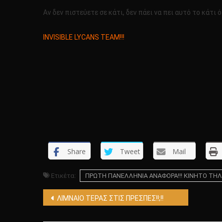
Αν δεν πιστεύετε σε κάτι, δεν πάει να πει αυτό το κάτι ότ
INVISIBLE LYCANS TEAM!!!
Share
Tweet
Mail
Ετικέτα:
ΠΡΩΤΗ ΠΑΝΕΛΛΗΝΙΑ ΑΝΑΦΟΡΑ!!! ΚΙΝΗΤΟ ΤΗΛΕ
Πλοήγηση
ΛΙΜΝΑΙΟ ΤΕΡΑΣ ΣΤΙΣ ΠΡΕΣΠΕΣ!!;!!
άρθρων