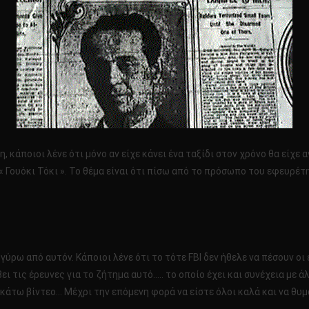
νη, κάποιοι λένε ότι μόνο αν είχε κάνει ένα ταξίδι στον χρόνο θα είχ
 « Γουόκι Τόκι ». Το θέμα είναι ότι πίσω από το πρόσωπο του εφευρέ
γύρω από αυτόν. Κάποιοι λένε ότι το τότε FBI δεν ήθελε να πέσουν οι
 τις έρευνες για το ζήτημα αυτό….. το οποίο έχει και συνέχεια με 
κάτω βίντεο… Μέχρι την επόμενη φορά να είστε όλοι καλά και να θυμ