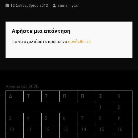
12 Σεπτεμβρίου 2012
saman lycan
Αφήστε μια απάντηση
Για να σχολιάσετε πρέπει να
συνδεθείτε
.
Αύγουστος 2026
Δ
Τ
Τ
Π
Π
Σ
Κ
1
2
3
4
5
6
7
8
9
10
11
12
13
14
15
16