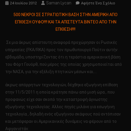
Saman Lycan
Για
24 Ιουλίου 2012
Αφήστε Ένα Σχόλιο
Το
500 ΝΕΚΡΟΙ ΣΕ ΣΤΡΑΤΙΩΤΙΚΗ ΒΑΣΗ ΣΤΗΝ ΑΜΕΡΙΚΗ ΑΠΟ
500
ΕΠΙΘΕΣΗ ΟΥΦΟ!!!! ΚΑΙ ΤΑ ΑΠΙΣΤΕΥΤΑ ΒΙΝΤΕΟ ΑΠΟ ΤΗΝ
ΝΕΚΡΟΙ
ΕΠΙΘΕΣΗ!!!!
ΣΕ
ΣΤΡΑΤΙΩ
Σε μια άκρως απίστευτη αναφορά προχώρησαν οι Ρωσικές
ΒΑΣΗ
υπηρεσίες (FKA/RKA) προς τον πρωθυπουργό Πούτιν αυτήν
ΣΤΗΝ
ΑΜΕΡΙΚΗ
εβδομάδα, υποστηρίζοντας ότι η τεράστια αμερικανική βάση
ΑΠΟ
του Φόρτ Γουόρθ, πού μέρος της οποίας χρησιμοποιείται από
ΕΠΙΘΕΣΗ
την ΝΑΣΑ, για την εξέλιξη πτητικών μέσων και….
ΟΥΦΟ!!!!
ΚΑΙ
άκρως απόρρητων τεχνολογιών, δέχθηκε εξωγήινη επίθεση
ΤΑ
στην 11/5/2011 η οποία κράτησε πάνω από μισή ώρα , που
ΑΠΙΣΤΕΥ
προφανώς είχε σαν σκοπό την καταστροφή άγνωστης
ΒΙΝΤΕΟ
εξωγήινης τεχνολογίας. Αλλες πηγές μιλάνε για εσωγήινη
ΑΠΟ
τεχνολογία , δηλαδή ενός εξωγήινου σκάφους πού εντόπισαν
ΤΗΝ
και μετέφεραν οι Αμερικανικές δυνάμεις να φέρουν από το
ΕΠΙΘΕΣΗ!!
Αφγανιστάν.