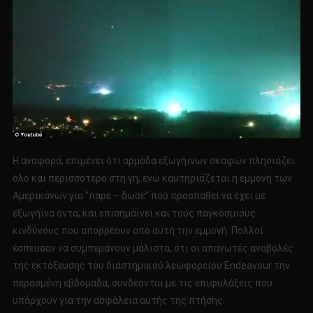
Η αναφορά, επιμένει ότι αρμάδα εξωγήινων σκαφών πλησιάζει
όλο και περισσότερο στη γη, ενώ καυτηριάζεται η εμμονή των
Αμερικάνων για “πάρε – δώσε” πού προσπαθεί να έχει με
εξωγήινα όντα, και επισημαίνει και τους παγκόσμιους
κινδύνους που απορρέουν από αυτή την εμμονή. Πολλοί
έσπευσαν να συμπεράνουν μάλιστα, ότι οι απανωτές αναβολές
της εκτόξευσης του διαστημικού λεωφορείου Endeavour την
περασμένη εβδομάδα, συνδέονται με τις επιφυλάξεις που
υπάρχουν για την ασφάλεια αυτής της πτήσης.