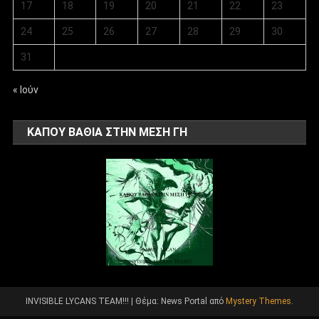
17
18
19
20
21
22
23
24
25
26
27
28
29
30
31
« Ιούν
ΚΑΠΟΥ ΒΑΘΙΑ ΣΤΗΝ ΜΕΣΗ ΓΗ
INVISIBLE LYCANS TEAM!!!
|
Θέμα: News Portal από
Mystery Themes
.