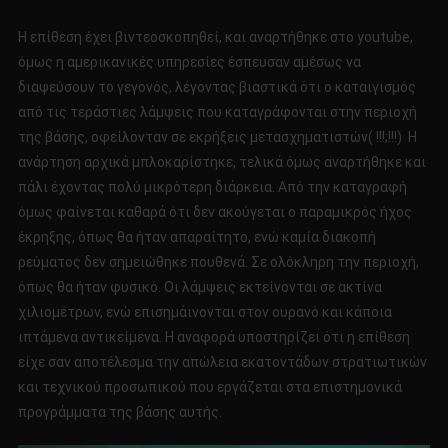
Η επίθεση έχει βιντεοσκοπηθεί, και αναρτήθηκε στο youtube,
όμως η αμερικανικές υπηρεσίες έσπευσαν αμέσως να
διαψεύσουν το γεγονός, λέγοντας βιαστικά ότι ο καταιγισμός
από τις τεράστιες λάμψεις που καταγράφονται στην περιοχή
της βάσης, οφείλονταν σε εκρήξεις μετασχηματιστών( !!!;!!!) Η
ανάρτηση αρχικά μπλοκαρίστηκε, τελικά όμως αναρτήθηκε και
πάλι έχοντας πολύ μικρότερη διάρκεια. Από την καταγραφή
όμως φαίνεται καθαρά ότι δεν ακούγεται ο παραμικρός ήχος
έκρηξης, όπως θα ήταν απαραίτητο, ενώ καμία διακοπή
ρεύματος δεν σημειώθηκε πουθενά. Σε ολόκληρη την περιοχή,
όπως θα ήταν φυσικό. Οι λάμψεις εκτείνονται σε ακτίνα
χιλιομέτρων, ενώ επισημάινονται στον ουρανό και κάποια
ιπτάμενα αντικείμενα. Η αναφορά υποστηρίζει ότι η επίθεση
είχε σαν αποτέλεσμα την απώλεια εκατοντάδων στρατιωτικών
και τεχνικού προσωπικού που εργάζεται στα επιστημονικά
προγράμματα της βάσης αυτής.