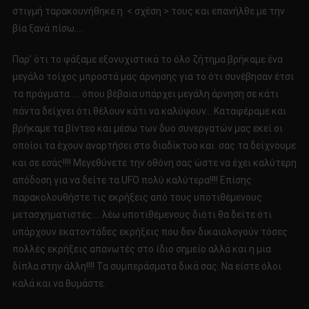
στιγμή ταρακουνήθηκε η < σχέση > τους και επανήλθε με την
βία ξανά πίσω….
Παρ’ ότι το ψάξαμε εξονυχιστικά το όλο ζήτημα βρήκαμε ένα
μεγάλο τοίχος μπροστά μας άρνησης για το ότι συνέβησαν έτσι
τα πράγματα….. όπου βέβαια υπάρχει μεγάλη άρνηση σε κάτι
πάντα δείχνει ότι θέλουν κάτι να καλύψουν… Καταφέραμε και
βρήκαμε τα βίντεο και μέσω των δυο συνεργατών μας εκεί οι
οποίοι τα έχουν αναρτήσει στο διαδίκτυο και σας τα δείχνουμε
και σε εσάς!!!! Μεγεθύνετε την οθόνη σας ώστε να έχει καλύτερη
απόδοση για να δείτε τα UFO πολύ καλύτερα!!!! Επίσης
παρακολουθήστε τις εκρήξεις από τους υποτιθέμενους
μετασχηματιστές…. λέω υποτιθέμενους διότι θα δείτε ότι
υπάρχουν εκατοντάδες εκρήξεις που δεν δικαιολογούν τόσες
πολλές εκρήξεις απανωτές στο ίδιο σημείο αλλά και η μια
δίπλα στην άλλη!!!! Τα συμπεράσματα δικά σας. Να είστε όλοι
καλά και να θυμάστε.