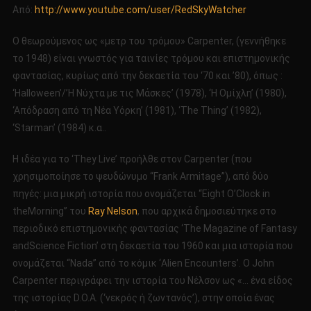
Από:
http://www.youtube.com/user/RedSkyWatcher
Ο θεωρούμενος ως «μετρ του τρόμου» Carpenter, (γεννήθηκε
το 1948) είναι γνωστός για ταινίες τρόμου και επιστημονικής
φαντασίας, κυρίως από την δεκαετία του ‘70 και ’80), όπως :
‘Halloween’/’Η Νύχτα με τις Μάσκες’ (1978), ‘Η Ομίχλη’ (1980),
‘Απόδραση από τη Νέα Υόρκη’ (1981), ‘The Thing’ (1982),
‘Starman’ (1984) κ.α..
Η ιδέα για το ‘They Live’ προήλθε στον Carpenter (που
χρησιμοποίησε το ψευδώνυμο “Frank Armitage”), από δύο
πηγές: μια μικρή ιστορία που ονομάζεται “Eight O’Clock in
theMorning” του
Ray Nelson
, που αρχικά δημοσιεύτηκε στο
περιοδικό επιστημονικής φαντασίας ‘The Magazine of Fantasy
andScience Fiction’ στη δεκαετία του 1960 και μια ιστορία που
ονομάζεται “Nada” από το κόμικ ‘Alien Encounters’. Ο John
Carpenter περιγράφει την ιστορία του Νέλσον ως «… ένα είδος
της ιστορίας D.O.A. (‘νεκρός ή ζωντανός’), στην οποία ένας