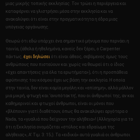
μιας μικρής τοπικής εκκλησίας. Τον τρώει η περιέργεια και
καταφέρνει να γλιστρήσει μέσα στην εκκλησία και να
ανακαλύψει ότι είναι στην πραγματικότητα η έδρα μιας
υπόγειας οργάνωσης.
Θεωρώ ότι εδώ υπάρχει ένα σημαντικό μήνυμα που περνάει η
ταινία, (άθελα ή ηθελημένα, κανείς δεν ξέρει, ο Carpenter
πάντως,
έχει δηλώσει
ότι είναι άθεος, σεβόμενος όμως τους
ανθρώπους που πιστεύουν και χωρίς να θεωρεί ότι ο ίδιος
«έχει απαντήσεις για όλα τα ερωτήματα»), ότι η προσπάθεια
αφύπνισης του κόσμου έχει ως βάση την εκκλησία. Η οποία
στην ταινία, δεν είναι καμία μεγάλη και «επίσημη», αλλά μάλλον
μια μικρή, φτωχή και ‘ανυπότακτη’, που οι άνθρωποί της, αν και
καθημερινοί και φτωχοί άνθρωποι, είναι οι μόνοι που
«βλέπουν» γιατί διαθέτουν, όπως θα ανακαλύψει αργότερα ο
Nada, τα «γυαλιά που δείχνουν την αλήθεια»! (Αλληγορία για το
ότι η Εκκλησία ονομάζεται «στύλος και εδραίωμα της
αλήθειας», Α’ Τιμ. 3: 15;). Τα «ειδικά» αυτά γυαλιά οι άνθρωποι