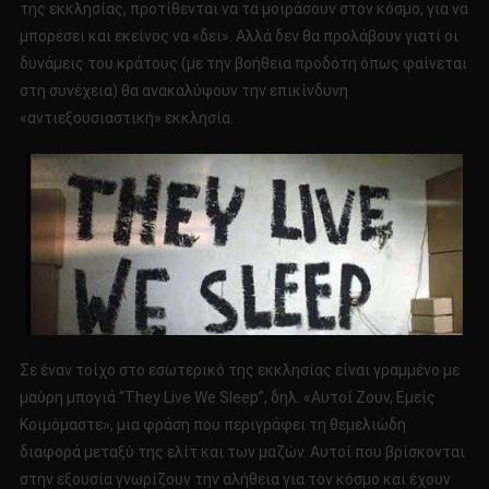
της εκκλησίας, προτίθενται να τα μοιράσουν στον κόσμο, για να
μπορέσει και εκείνος να «δει». Αλλά δεν θα προλάβουν γιατί οι
δυνάμεις του κράτους (με την βοήθεια προδότη όπως φαίνεται
στη συνέχεια) θα ανακαλύψουν την επικίνδυνη
«αντιεξουσιαστική» εκκλησία.
Σε έναν τοίχο στο εσωτερικό της εκκλησίας είναι γραμμένο με
μαύρη μπογιά “They Live We Sleep”, δηλ. «Αυτοί Ζουν, Εμείς
Κοιμόμαστε», μια φράση που περιγράφει τη θεμελιώδη
διαφορά μεταξύ της ελίτ και των μαζών. Αυτοί που βρίσκονται
στην εξουσία γνωρίζουν την αλήθεια για τον κόσμο και έχουν