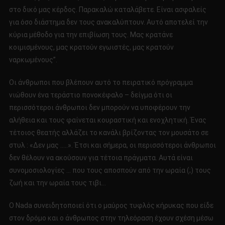
στο δικό μας κέρδος. Παρακαλώ καταλάβετε. Είναι ασφαλείς
για όσο διάστημα δεν τους ανακαλύπτουν. Αυτό αποτελεί την
κύρια μέθοδο για την επιβίωση τους. Μας κρατάνε
κοιμισμένους, μας κρατούν εγωιστές, μας κρατούν
ναρκωμένους”.
Οι άνθρωποι που βλέπουν αυτό το πειρατικό πρόγραμμα
νιώθουν ένα τεράστιο πονοκέφαλο – δείγμα ότι οι
περισσότεροι άνθρωποι δεν μπορούν να υποφέρουν την
αλήθεια και τους φαίνεται κουραστική και ενοχλητική. Ένας
τέτοιος θεατής αλλάζει το κανάλι βρίζοντας τον μουσάτο σε
στυλ : «Δεν μας …..». Έτσι και σήμερα, οι περισσότεροι άνθρωποι
δεν θέλουν να ακούσουν για τέτοια πράγματα. Αυτά είναι
συνομοσιολογίες … που τους αποσπούν από την ωραία (;) τους
ζωή και την ωραία τους τιβι…
Ο Nada συνειδητοποιεί ότι ο μαύρος τυφλός κήρυκας που είδε
στον δρόμο και ο άνθρωπος στην τηλεόραση έχουν σχέση μέσω