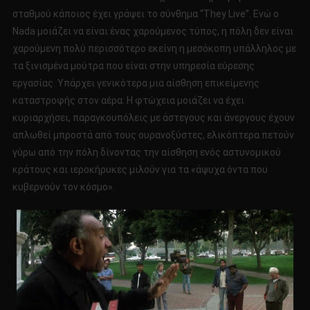
σταθμού κάποιος έχει γράψει το σύνθημα “They Live”. Ενώ ο
Nada μοιάζει να είναι ένας χαρούμενος τύπος, η πόλη δεν είναι
χαρούμενη πολύ περισσότερο εκείνη η μεσόκοπη υπάλληλος με
τα ξινισμένα μούτρα που είναι στην υπηρεσία εύρεσης
εργασίας. Υπάρχει γενικότερα μια αίσθηση επικείμενης
καταστροφής στον αέρα: Η φτώχεια μοιάζει να έχει
κυριαρχήσει, παραγκουπόλεις με άστεγους και άνεργους έχουν
απλωθεί μπροστά από τους ουρανοξύστες, ελικόπτερα πετούν
γύρω από την πόλη δίνοντας την αίσθηση ενός αστυνομικού
κράτους και ιεροκήρυκες μιλούν για τα «άψυχα όντα που
κυβερνούν τον κόσμο».