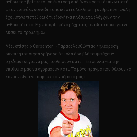
άνθρωπος βρίσκεται σε έκσταση από έναν κρατικό υπνωτιστή.
Όταν ξυπνάει, συνειδητοποιεί ότι ολόκληρη η ανθρώπινη φυλή
έχει υπνωτιστεί και ότι εξωγήινα πλάσματα ελέγχουν την
ανθρωπότητα. Έχει διορία μόνο μέχρι τις οκτώ το πρωί για να
λύσει το πρόβλημα».
Λέει επίσης ο Carpenter : «Παρακολουθώντας τηλεόραση
συνειδητοποίησα γρήγορα ότι όλα όσα βλέπουμε έχουν
σχεδιαστεί για να μας πουλήσουν κάτι … Είναι όλα για την
επιθυμία μας να αγοράσουν κάτι. Το μόνο πράγμα που θέλουν να
κάνουν είναι να πάρουν τα χρήματά μας».