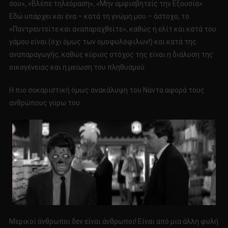
σου», «Βλέπε τηλεόραση», «Μην αμφισβητείς την Εξουσία».
Εδώ υπάρχει και ένα – κατά τη γνώμη μου – άστοχο, το
«Παντρευτείτε και αναπαραχθείτε», καθώς η ελίτ και κατά του
γάμου είναι (όχι όμως των ομοφυλόφιλων!) και κατά της
αναπαραγωγής, καθώς κύριος στόχος της είναι η διάλυση της
οικογένειας και η μείωση του πληθυσμού.
Η πιο σοκαριστική όμως ανακάλυψη του Νάντα αφορά τους
ανθρώπους γύρω του.
Μερικοί άνθρωποι δεν είναι άνθρωποι! Είναι από μια άλλη φυλή