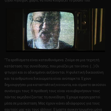
ζήσει «ήσυχα», χωρίς να πολύ κουράζει το μυαλό του.
“Τα ερεθίσματα είναι κατευθυνόμενα. Ζούμε σε μια τεχνητή
κατάσταση της συνείδησης, που μοιάζει με τον ύπνο. (…) Οι
φτωχοί και οι αδικημένοι αυξάνονται. Η φυλετική δικαιοσύνη
και τα ανθρώπινα δικαιώματα είναι ανύπαρκτα. Έχουν
δημιουργήσει μια κατασταλτική κοινωνία, και είμαστε ακούσιοι
συνένοχοι τους. Η πρόθεσή τους είναι να κυβερνήσουν τους
πάντες εκμηδενίζοντας τη συνείδηση. Έχουμε εφησυχαστεί
μέσα σε μια έκσταση. Μας έχουν κάνει αδιάφορους για τους
εαυτούς μας και τους άλλους. Είμαστε συγκεντρωμένοι μόνο