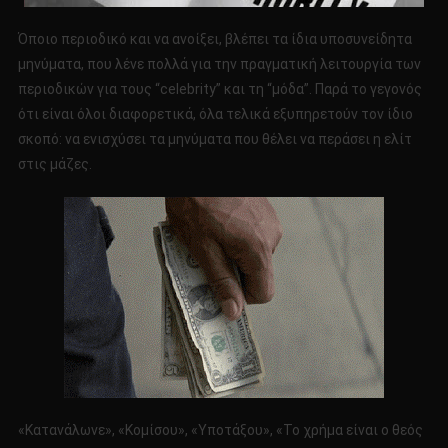
Όποιο περιοδικό και να ανοίξει, βλέπει τα ίδια υποσυνείδητα
μηνύματα, που λένε πολλά για την πραγματική λειτουργία των
περιοδικών για τους “celebrity” και τη “μόδα”. Παρά το γεγονός
ότι είναι όλοι διαφορετικά, όλα τελικά εξυπηρετούν τον ίδιο
σκοπό: να ενισχύσει τα μηνύματα που θέλει να περάσει η ελίτ
στις μάζες.
«Κατανάλωνε», «Κομίσου», «Υποτάξου», «Το χρήμα είναι ο θεός