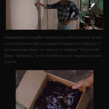
Αποφασισμένος να μάθει περισσότερα ο Νάντα μπαίνει εκ νέου
στην εκκλησία και βρίσκει μερικά ενδιαφέροντα πράγματα. Η
αστυνομία έχει βάψει τον τοίχο με το σύνθημα “They Live We
Sleep”. Προφανώς, “αυτοί” δεν θέλουν αυτό το μήνυμα να γίνει
γνωστό.