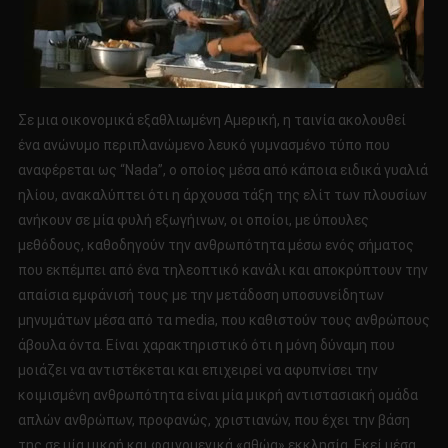
Σε μια οικονομικά εξαθλιωμένη Αμερική, η ταινία ακολουθεί
ένα ανώνυμο περιπλανώμενο λευκό γυμνασμένο τύπο που
αναφέρεται ως “Nada”, ο οποίος μέσα από κάποια ειδικά γυαλιά
ηλίου, ανακαλύπτει ότι η άρχουσα τάξη της ελίτ των πλουσίων
ανήκουν σε μία φυλή εξωγήινων, οι οποίοι, με ύπουλες
μεθόδους, καθοδηγούν την ανθρωπότητα μέσω ενός σήματος
που εκπέμπει από ένα τηλεοπτικό κανάλι και αποκρύπτουν την
απαίσια εμφάνισή τους με την μετάδοση υποσυνείδητων
μηνυμάτων μέσα από τα media, που καθιστούν τους ανθρώπους
άβουλα όντα. Είναι χαρακτηριστικό ότι η μόνη δύναμη που
μοιάζει να αντιστέκεται και επιχειρεί να αφυπνίσει την
κοιμισμένη ανθρωπότητα είναι μία μικρή αντιστασιακή ομάδα
απλών ανθρώπων, προφανώς, χριστιανών, που έχει την βάση
της σε μία μικρή και φαινομενικά «αθώα» εκκλησία. Εκεί μέσα