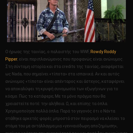
Ο ήρωας της ταινίας, ο παλαιστής του WWF,
Rowdy Roddy
Pipper
, είναι περιπλανώμενος που προφανώς είναι ανώνυμος.
Στη σύντομη ιστορία και στα credits της ταινίας, αναφέρεται
ως Nada, που σημαίνει «τίποτα» στα ισπανικά. Αν και αυτός
ανώνυμος «τίποτα» είναι απένταρος και άστεγος, καταφέρνει
να αποκαλύψει τη κρυφή συνομωσία των εξωγήινων για το
κόσμο. Πώς το κατάφερε; Με το μόνο πράγμα που θα
χρειαστείτε ποτέ: την αλήθεια. Ω, και επίσης τα όπλα.
Χρησιμοποίησε πολλά όπλα. Παρά το γεγονός ότι ο Νάντα
στάθηκε αρκετές φορές μπροστά στον πειρασμό να κλείσει το
στόμα του με αντάλλαγμα μια «γενναιόδωρη αποζημίωση»,