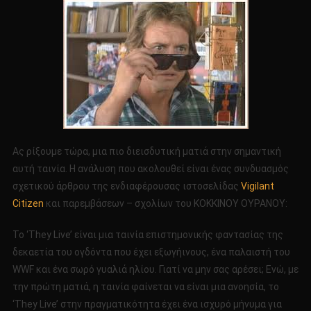
Ας ρίξουμε τώρα, μια πιο διεισδυτική ματιά στην σημαντική
αυτή ταινία. Η ανάλυση που ακολουθεί είναι ένας συνδυασμός
σχετικού άρθρου της ενδιαφέρουσας ιστοσελίδας
Vigilant
Citizen
και παρεμβάσεων – σχολίων του ΚΟΚΚΙΝΟΥ ΟΥΡΑΝΟΥ:
Το ‘They Live’ είναι μια ταινία επιστημονικής φαντασίας της
δεκαετία του ογδόντα που έχει εξωγήινους, ένα παλαιστή του
WWF και ένα σωρό γυαλιά ηλίου. Γιατί να μην σας αρέσει; Ενώ, με
την πρώτη ματιά, η ταινία φαίνεται να είναι μια ανοησία, το
‘They Live’ στην πραγματικότητα έχει ένα ισχυρό μήνυμα για