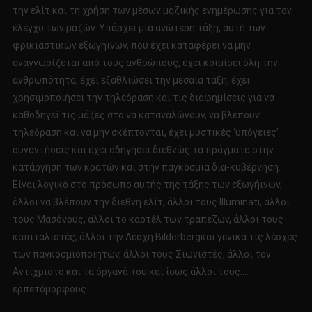
την ελίτ και τη χρήση των μέσων μαζικής ενημέρωσης για τον
έλεγχο των μαζών. Υπάρχει μια ανώτερη τάξη, αυτή των
φρικιαστικών εξωγήινων, που έχει καταφέρει να μην
αναγνωρίζεται από τους ανθρώπους, έχει κοιμίσει όλη την
ανθρωπότητα, έχει εξαθλιώσει την μεσαία τάξη, έχει
χρησιμοποιήσει την τηλεόραση και τις διαφημίσεις για να
καθοδηγεί τις μάζες στο να καταναλώνουν, να βλέπουν
τηλεόραση και να μην σκέπτονται, έχει μυστικές ‘υπόγειες’
συναντήσεις και έχει οδηγήσει διεθνώς τα πράγματα στην
κατάργηση των κρατών και στην παγκόσμια δια-κυβέρνηση.
Είναι λογικό στο πρόσωπο αυτής της τάξης των εξωγήινων,
άλλοι να βλέπουν την διεθνή ελίτ, άλλοι τους Illuminati, άλλοι
τους Μασόνους, άλλοι το καρτέλ των τραπεζών, άλλοι τους
καπιταλιστές, άλλοι την Λέσχη Bilderbergκαι γενικά τις λέσχες
των παγκοσμιοποιητών, άλλοι τους Σιωνιστές, άλλοι τον
Αντίχριστο και τα όργανά του και ίσως άλλοι τους….
ερπετόμορφους.