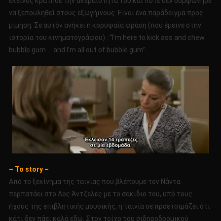
εκείνος κράτησε την ακεραιότητά του και ποτέ δεν συμφώνησε
να ξεπουληθεί στους εξωγήινους. Είναι ένα παράδειγμα προς
μίμηση. Σε αυτόν ανήκει η κορυφαία φράση (που έμεινε στην
ιστορία του κινηματογράφου) : “I’m here to kick ass and chew
bubble gum … and I’m all out of bubble gum”.
– Το story –
Από το ξεκίνημα της ταινίας που βλέπουμε τον Νάντα
περπατάει στο Λος Άντζελες με το σακίδιο του, υπό τους
ήχους της επιβλητικής μουσικής, η ταινία σε προετοιμάζει ότι
κάτι δεν πάει καλά εδώ. Στον τοίχο του σιδηροδρομικού