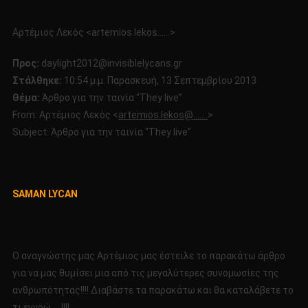
ΤΗΝ
ΤΑΙΝΙΑ
Αρτέμιος Λεκός <artemios.lekos……>
<<
THEY
Προς:
daylight2012@invisiblelycans.gr
LIVE
Στάλθηκε:
10:54 μ.μ. Παρασκευή, 13 Σεπτεμβρίου 2013
>>!!!!
Θέμα:
Άρθρο για την ταινία “They live”
From: Αρτέμιος Λεκός <
artemios.lekos@…….
>
Subject: Άρθρο για την ταινία “They live”
SAMAN LYCAN
O αναγνώστης μας Αρτέμιος μας έστειλε το παρακάτω άρθρο
για να μας θυμίσει μια από τις μεγαλύτερες συνομωσίες της
ανθρωπότητας!!!! Διαβάστε τα παρακάτω και θα καταλάβετε το
τι εννοώ…..!!!!