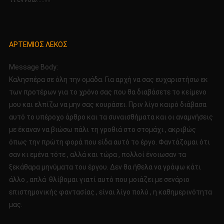
ΑΡΤΕΜΙΟΣ ΛΕΚΟΣ
Message Body:
Καλησπέρα σε όλη την ομάδα. Για αρχή να σας ευχαριστήσω εκ
των προτέρων για το χρόνο σας που θα διαβάσετε το κείμενο
μου και ελπίζω να μην σας κουράσει. Πριν λίγο καιρό διάβασα
αυτό το υπέροχο άρθρο και τα συναισθήματα και οι αναμνήσεις
με έκαναν να βιώσω πάλι τη γροθιά στο στομάχι , ακριβώς
όπως την πρώτη φορά που είδα αυτό το έργο. Φαντάζομαι ότι
σαν κι εμένα τότε , αλλά και τώρα , πολλοί ένοιωσαν τα
ξεκάθαρα μηνύματα του έργου. Δεν θα ήθελα να γράψω κάτι
άλλο , απλά θλίβομαι γιατί αυτό που μοιάζει με σενάριο
επιστημονικής φαντασίας , είναι λίγο πολύ , η καθημερινότητα
μας.