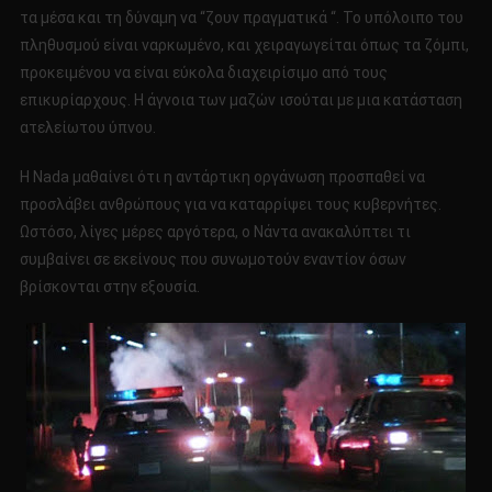
τα μέσα και τη δύναμη να “ζουν πραγματικά “. Το υπόλοιπο του
πληθυσμού είναι ναρκωμένο, και χειραγωγείται όπως τα ζόμπι,
προκειμένου να είναι εύκολα διαχειρίσιμο από τους
επικυρίαρχους. Η άγνοια των μαζών ισούται με μια κατάσταση
ατελείωτου ύπνου.
Η Nada μαθαίνει ότι η αντάρτικη οργάνωση προσπαθεί να
προσλάβει ανθρώπους για να καταρρίψει τους κυβερνήτες.
Ωστόσο, λίγες μέρες αργότερα, ο Νάντα ανακαλύπτει τι
συμβαίνει σε εκείνους που συνωμοτούν εναντίον όσων
βρίσκονται στην εξουσία.