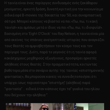
Η ταινία είναι ένας περίεργος συνδυασμός ενός ξεκάθαρου
μηνύματος, αρκετή δράση, δυνατή κριτική για την κοινωνία με
ειδικά εφέ Β-movies της δεκαετία του ‘50, και συναρπαστική
σάτιρα. Μπορεί κάποιος να βιαστεί να πει «Πω, πω, τι κακή
ταινία!» και αμέσως μετά ο ίδιος να πει «Πω, πω, τι ιδιοφυΐα!».
Βασισμένη στο ‘Eight O’Clock’ του Ray Nelson, η ταινία είναι μία
από εκείνες τις σπάνιες ανατρεπτικές ιστορίες που αναγκάζει
τους θεατές να αμφισβητήσουν τον κόσμο τους και τον
περίγυρό τους. Διότι, παρά το γεγονός ότι η ταινία αφορά
κακάσχημους μοχθηρούς εξωγήινους, προσφέρει αρκετές
αλήθειες στους θεατές. Στην πραγματικότητα, κοιτώντας
βαθύτερα μέσα στο σενάριο αυτής της ταινίας «επιστημονικής
φαντασίας», θα μπορούσε κανείς να συνειδητοποιήσει ότι
υπάρχει ίσως περισσότερο “επιστήμη” (αλήθεια) παρά
“φαντασία” … ειδικά όταν κάποιος έχει τα” γυαλιά του ηλίου
που δείχνουν την αλήθεια “.