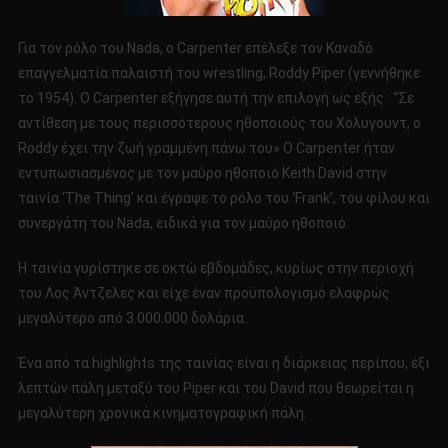
Για τον ρόλο του Nada, ο Carpenter επέλεξε τον Καναδό
επαγγελματία παλαιστή του wrestling, Roddy Piper (γεννήθηκε
το 1954). O Carpenter εξήγησε αυτή την επιλογή ως εξής : “Σε
αντίθεση με τους περισσότερους ηθοποιούς του Χόλυγουντ, ο
Roddy έχει την ζωή γραμμένη πάνω του» Ο Carpenter ήταν
εντυπωσιασμένος με τον μαύρο ηθοποιό Keith David στην
ταινία ‘The Thing’ και έγραψε το ρόλο του ‘Frank’, του φίλου και
συνεργάτη του Nada, ειδικά για τον μαύρο ηθοποιό.
Η ταινία γυρίστηκε σε οκτώ εβδομάδες, κυρίως στην περιοχή
του Λος Άντζελες και είχε έναν προϋπολογισμό ελαφρώς
μεγαλύτερο από 3.000.000 δολάρια.
Ένα από τα highlights της ταινίας είναι η διάρκειας περίπου, έξι
λεπτών πάλη μεταξύ του Piper και του David που θεωρείται η
μεγαλύτερη χρονικά κινηματογραφική πάλη.