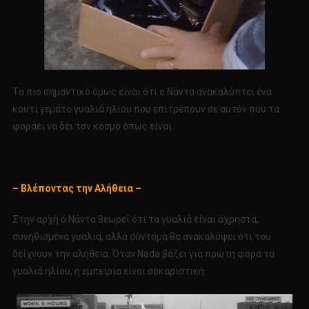
Το πιο σημαντικό όμως είναι ότι ο Νάντα ανακαλύπτει ένα
κουτί γεμάτο γυαλιά ηλίου που επιτρέπουν σε αυτόν που τα
φοράει να δει τον κόσμο όπως είναι.
– Βλέποντας την Αλήθεια –
Στην αρχή ο Νάντα θεωρεί ότι τα γυαλιά είναι άχρηστα,
συνηθισμένα γυαλιά, αλλά σύντομα θα ανακαλύψει ότι του
δείχνουν την αλήθεια. Όταν Nada βάζει για πρώτη φορά τα
γυαλιά ηλίου, η εμπειρία είναι σοκαριστική.