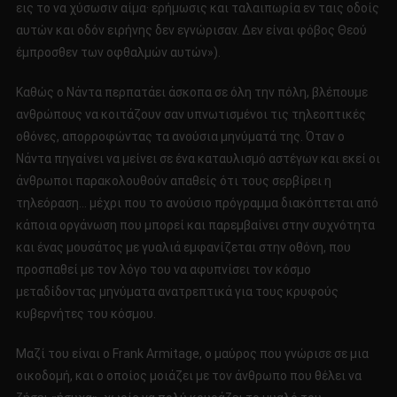
εις το να χύσωσιν αίμα· ερήμωσις και ταλαιπωρία εν ταις οδοίς
αυτών και οδόν ειρήνης δεν εγνώρισαν. Δεν είναι φόβος Θεού
έμπροσθεν των οφθαλμών αυτών»).
Καθώς ο Νάντα περπατάει άσκοπα σε όλη την πόλη, βλέπουμε
ανθρώπους να κοιτάζουν σαν υπνωτισμένοι τις τηλεοπτικές
οθόνες, απορροφώντας τα ανούσια μηνύματά της. Όταν ο
Νάντα πηγαίνει να μείνει σε ένα καταυλισμό αστέγων και εκεί οι
άνθρωποι παρακολουθούν απαθείς ότι τους σερβίρει η
τηλεόραση… μέχρι που το ανούσιο πρόγραμμα διακόπτεται από
κάποια οργάνωση που μπορεί και παρεμβαίνει στην συχνότητα
και ένας μουσάτος με γυαλιά εμφανίζεται στην οθόνη, που
προσπαθεί με τον λόγο του να αφυπνίσει τον κόσμο
μεταδίδοντας μηνύματα ανατρεπτικά για τους κρυφούς
κυβερνήτες του κόσμου.
Μαζί του είναι ο Frank Armitage, ο μαύρος που γνώρισε σε μια
οικοδομή, και ο οποίος μοιάζει με τον άνθρωπο που θέλει να