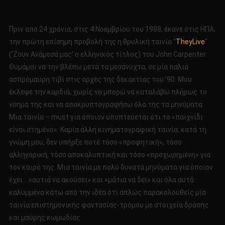
Πριν από 24 χρόνια, στις 4 Νοεμβρίου του 1988, έκανε στις ΗΠΑ,
την πρώτη επίσημη προβολή της η θρυλική ταινία “
TheyLive
”
(‘Ζουν Ανάμεσά μας’ ο ελληνικός τίτλος) του John Carpenter.
Θυμάμαι να την βλέπω μετά τα μεσάνυχτα, σε μία παλιά
ασπρόμαυρη τιβί στις αρχές της δεκαετίας του ’90. Μου
έκλεψε την καρδιά, χωρίς να μπορώ να καταλάβω πλήρως το
νόημά της και να αποκρυπτογραφήσω όλα της τα μηνύματα.
Μια ταινία – must για όποιον υποπτεύεται ότι το «παιχνίδι
είναι στημένο». Καμία άλλη κινηματογραφική ταινία, κατά τη
γνώμη μου, δεν υπήρξε ποτέ τόσο «προφητική», τόσο
αλληγορική, τόσο αποκαλυπτική και τόσο «προχωρημένη» για
τον καιρό της. Μια ταινία με πολύ δυνατά μηνύματα για όποιον
έχει… «αυτιά να ακούσει» και «μάτια να δει» και όλα αυτά
καλυμμένα κάτω από την ιδέα ότι απλώς παρακολουθείς μία
ταινία επιστημονικής φαντασίας-τρόμου με στοιχεία δράσης
και μαύρης κωμωδίας.