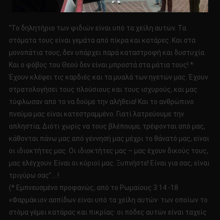
“Το δηλητήριο των φιδιών είναι υπό τα χείλη αυτών. Τα
στόματα τους είναι γεμάτα από πίκρα και κατάρες. Και στα
μονοπάτια τους, δεν υπάρχει παρά καταστροφή και δυστυχία.
Και ο φόβος του Θεού δεν είναι μπροστά στα μάτια τους! *
Έχουν κλέψει τις καρδιές και τα μυαλά των ηγετών μας. Έχουν
στρατολογήσει τους πλούσιους και τους ισχυρούς, και μας
τύφλωσαν από το να δούμε την αλήθεια! Και το ανθρώπινο
πνεύμα μας είναι κατεστραμμένο. Γιατί λατρεύουμε την
απληστία; Διότι χωρίς να τους βλέπουμε, τρέφονται από μας,
κάθονται πάνω μας από γέννησή μας μέχρι το θάνατό μας, είναι
οι ιδιοκτήτες μας. Οι ιδιοκτήτες μας – μας έχουν δικούς τους,
μας ελέγχουν. Είναι οι κύριοί μας. Ξυπνήστε! Είναι για σας, είναι
τριγύρω σας”….!.
(* Εμπνευσμένο προφανώς, από το Ρωμαίους 3:14 -18
«Φαρμάκιον ασπίδων είναι υπό τα χείλη αυτών· των οποίων το
στόμα γέμει κατάρας και πικρίας· οι πόδες αυτών είναι ταχείς