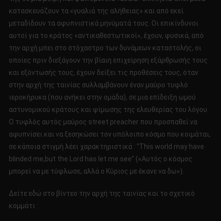
κατασκευάζουν τα «γυαλιά της αλήθειας» και από εκεί
μεταδίδουν τα αφυπνιστικά μηνύματά τους. Οι επικίνδυνοι
αυτοί για το κράτος «αντικαθεστωτικοί», έχουν, φυσικά, από
την αρχή μπει στο στόχαστρο των δυνάμεων καταστολής, οι
οποίες πριν διεξάγουν την βίαιη επιχείρηση εξάρθρωσής τους
και εξόντωσής τους, έχουν δείξει τις προθέσεις τους, όταν
στην αρχή της ταινίας συλλαμβάνουν έναν μαύρο τυφλό
ιεροκήρυκα (που ανήκει στην ομάδα), σε μια επίδειξη ωμού
αστυνομικού κράτους και φίμωσης της ελευθερίας του λόγου.
Ο τυφλός αυτός μαύρος street preacher που προσπαθεί να
αφυπνίσει και να ξεσηκώσει τον υπόλοιπο κόσμο που κοιμάται,
σε κάποια στιγμή λέει χαρακτηριστικά : “This world may have
blinded me,but the Lord has let me see” («Αυτός ο κόσμος
μπορεί να με τύφλωσε, αλλά ο Κύριος με έκανε να δω»).
Δείτε εδώ στο βίντεο την αρχή της ταινίας και το σχετικό
κομμάτι :