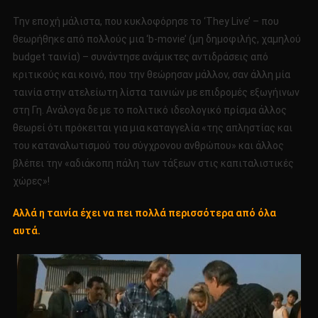
Την εποχή μάλιστα, που κυκλοφόρησε το ‘They Live’ – που
θεωρήθηκε από πολλούς μια ‘b-movie’ (μη δημοφιλής, χαμηλού
budget ταινία) – συνάντησε ανάμικτες αντιδράσεις από
κριτικούς και κοινό, που την θεώρησαν μάλλον, σαν άλλη μία
ταινία στην ατελείωτη λίστα ταινιών με επιδρομές εξωγήινων
στη Γη. Ανάλογα δε με το πολιτικό ιδεολογικό πρίσμα άλλος
θεωρεί ότι πρόκειται για μια καταγγελία «της απληστίας και
του καταναλωτισμού του σύγχρονου ανθρώπου» και άλλος
βλέπει την «αδιάκοπη πάλη των τάξεων στις καπιταλιστικές
χώρες»!
Αλλά η ταινία έχει να πει πολλά περισσότερα από όλα
αυτά.