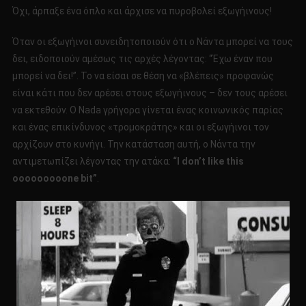
Όχι, άρπαξε ένα όπλο και άρχισε να πυροβολεί εξωγήινους!
Όταν οι εξωγήινοι συνειδητοποιούν ότι ο Νάντα μπορεί να τους
δει, ειδοποιούν αμέσως τις αρχές λέγοντας: “Έχω έναν που
μπορεί να δει!”. Το να είσαι σε θέση να «βλέπεις» προφανώς
είναι κάτι που δεν αρέσει στους εξωγήινους – δεν τους αρέσει
να εκτεθούν. Ο Nada γρήγορα γίνεται ένας κοινωνικός παρίας
και ένας επικίνδυνος «τρομοκράτης» και οι εξωγήινοι τον
αρχίζουν στο κυνήγι. Την κατάσταση αυτή, ο Νάντα την
αντιμετωπίζει λέγοντας την ατάκα:
“I don’t like this
ooooooooone bit”
.