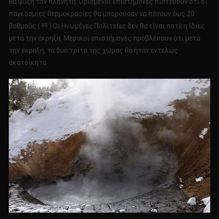
θα ψύξη τον πλανήτη. Ορισμένοι επιστήμονες πιστεύουν ότι οι
παγκόσμιες θερμοκρασίες θα μπορούσαν να πέσουν έως 20
βαθμούς ( !!!! ) Οι Ηνωμένες Πολιτείες δεν θα είναι ποτέ η ίδιες
μετά την έκρηξη. Μερικοί επιστήμονες προβλέπουν ότι μετά
την έκρηξη, τα δύο τρίτα της χώρας θα ήταν εντελώς
ακατοίκητα.