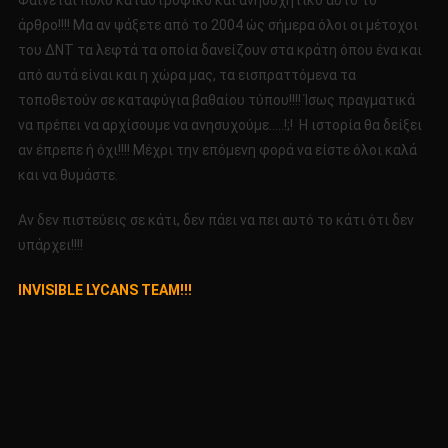
Φαίνεται πολύ καταστροφικό και ανησυχητικό αυτό το
άρθρο!!!! Μα αν ψάξετε από το 2004 ώς σήμερα όλοι οι μέτοχοι
του ΔΝΤ τα λεφτά τα οποία δανείζουν στα κράτη όπου ένα και
από αυτά είναι και η χώρα μας, τα εισπραττόμενα τα
τοποθετούν σε καταφύγια βαθαίου τύπου!!!! Ίσως πραγματικά
να πρέπει να αρχίσουμε να ανησυχούμε…..!;! Η ιστορία θα δείξει
αν έπρεπε ή όχι!!!! Μέχρι την επόμενη φορά να είστε όλοι καλά
και να θυμάστε.
Αν δεν πιστεύεις σε κάτι, δεν πάει να πει αυτό το κάτι ότι δεν
υπάρχει!!!!
INVISIBLE LYCANS TEAM!!!