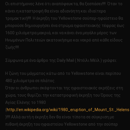
ΕΧΕΙ
Οι επιστήμονες λένε ότι αναπόφευκτα, θα ξεσπάσει!!!! Όταν το
ΠΡΟΕΤΟΙΜΑΣΤΕΊ
κάνει η καταστροφή θα είναι αδιανόητη και ιδιαίτερα
Η
τρομακτική!!!! Η έκρηξη του Yellowstone σούπερ-ηφαίστειο θα
FEMA!!!;!!!
μπορούσε δημιουργήσει ένα στρώμα ηφαιστειακής τέφρας έως
1600 χιλιόμετρα μακριά, και να κάνει ένα μεγάλο μέρος των
Ηνωμένων Πολιτειών ακατοικήσιμο και νεκρό από κάθε είδους
ζωής!!!!
Σύμφωνα με ένα άρθρο της Daily Mail ( Ντέϊλι Μέϊλ ) γράφει:
Η ζώνη του μάγματος κάτω από το Yellowstone είναι περίπου
480 χιλιόμετρα σε πλάτος.
Όταν οι άνθρωποι σκέφτονται της ηφαιστειακές εκρήξεις στη
χώρα, τους θυμίζει την καταστροφική έκρηξη του Όρους της
Αγίας Ελένης το 1980
(
http://en.wikipedia.org/wiki/1980_eruption_of_Mount_St._Helens
)!!!! Αλλά αυτή η έκρηξη δεν θα είναι τίποτα σε σύγκριση με
πιθανή έκρηξη του ηφαιστείου Yellowstone από την σούπερ