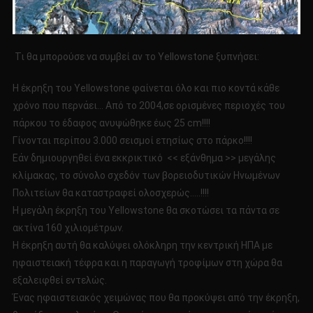
Τι θα μπορούσε να συμβεί αν το Yellowstone ξυπνήσει:
Η έκρηξη του Yellowstone φαίνεται όλο και πιο κοντά κάθε
χρόνο που περνάει… Από το 2004,σε ορισμένες περιοχές του
πάρκου το έδαφος ανυψώθηκε έως 25 cm!!!!
Γίνονται περίπου 3.000 σεισμοί ετησίως στο πάρκο!!!!
Εάν δημιουργηθεί ένα εκκρικτικό << εξάνθημα >> μεγάλης
κλίμακας, το σύνολο σχεδόν των βορειοδυτικών Ηνωμένων
Πολιτείων θα καταστραφεί ολοσχερώς…..!!!!
Η μεγάλη έκρηξη του Yellowstone θα σκοτώσει τα πάντα σε
ακτίνα 160 χιλιομέτρων.
Η έκρηξη αυτή θα καλύψει ολόκληρη την κεντρική ΗΠΑ με
ηφαιστειακή τέφρα και η παραγωγή τροφίμων στη χώρα θα
εξαλειφθεί εντελώς.
Ένας ηφαιστειακός χειμώνας που θα προκύψει από την έκρηξη,