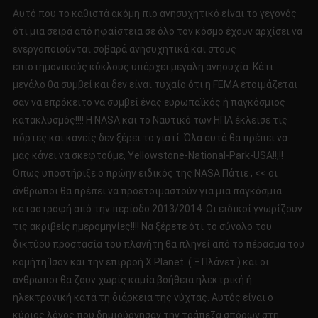
Αυτό που το καθιστά ακόμη πιο ανησυχητικό είναι το γεγονός
ότι μια σειρά από ηφαίστεια σε όλο τον κόσμο έχουν αρχίσει να
ενεργοποιούνται σοβαρά ανησυχητικά και στους
επιστημονικούς κύκλους υπάρχει μεγάλη ανησυχία. Κάτι
μεγάλο θα συμβεί και δεν είναι τυχαίο ότι η FEMA ετοιμάζεται
σαν να επρόκειτο να συμβεί ένας ευρωπαϊκός ή παγκόσμιος
κατακλυσμός!!!! Η NASA και το Ναυτικό των ΗΠΑ έκλεισε τις
πόρτες και κανείς δεν ξέρει το γιατί. Όλα αυτά θα πρέπει να
μας κάνει να σκεφτούμε, Yellowstone-National-Park-USA!!;!!
Όπως υποστήριξε ο πρώην ειδικός της NASA Πάτιε , << οι
άνθρωποι θα πρέπει να προετοιμαστούν για μια παγκόσμια
καταστροφή από την περίοδο 2013/2014. Οι ειδικοί γνωρίζουν
τις ακριβείς ημερομηνίες!!!! Να ξέρετε ότι το σύνολο του
δικτύου προστασία του πλανήτη θα πληγεί από το πέρασμα του
κομήτη Ίσον και την επιρροή X Planet ( Ξ Πλάνετ ) και οι
άνθρωποι θα ζουν χωρίς καμία βοήθεια ηλεκτρική ή
ηλεκτρονική κατά τη διάρκεια της νύχτας. Αυτός είναι ο
κύριος λόγος που δημιούργησαν την τράπεζα σπόρων στη