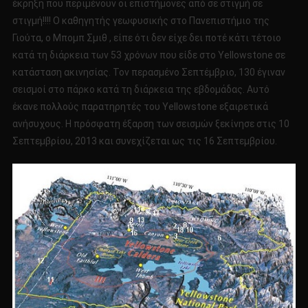
έκρηξη που περιμένουν οι επιστήμονες από σε στιγμή σε
στιγμή!!!! Ο καθηγητής γεωφυσικής στο Πανεπιστήμιο της
Γιούτα, ο Μπομπ Σμιθ , είπε ότι δεν είχε δει ποτέ κάτι τέτοιο
κατά τη διάρκεια των 53 χρόνων που είδε στο Yellowstone σε
κατάσταση ακινησίας. Τον περασμένο Σεπτέμβριο, 130 έγιναν
σεισμοί στο πάρκο κατά τη διάρκεια της εβδομάδας. Αυτό
έκανε πολλούς παρατηρητές του Yellowstone εξαιρετικά
ανήσυχους. Η πρόσφατη έξαρση των σεισμών ξεκίνησε στις 10
Σεπτεμβρίου, 2013 και συνεχίζεται ως τις 16 Σεπτεμβρίου.