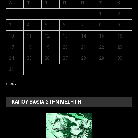
Δ
Τ
Τ
Π
Π
Σ
Κ
1
2
3
4
5
6
7
8
9
10
11
12
13
14
15
16
17
18
19
20
21
22
23
24
25
26
27
28
29
30
31
« Ιούν
ΚΑΠΟΥ ΒΑΘΙΑ ΣΤΗΝ ΜΕΣΗ ΓΗ