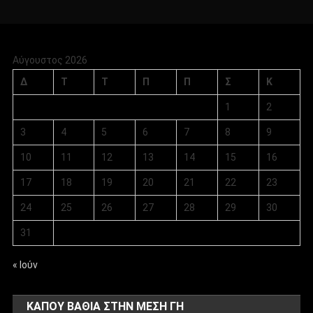
Αύγουστος 2026
Δ
Τ
Τ
Π
Π
Σ
Κ
1
2
3
4
5
6
7
8
9
10
11
12
13
14
15
16
17
18
19
20
21
22
23
24
25
26
27
28
29
30
31
« Ιούν
ΚΑΠΟΥ ΒΑΘΙΑ ΣΤΗΝ ΜΕΣΗ ΓΗ