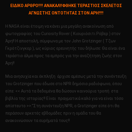
ΕΙΔΙΚΟ
ΕΙΔΙΚΟ ΑΡΘΡΟ!!!! ΑΝΑΚΑΛΥΦΘΗΚΕ ΤΕΡΑΣΤΙΟΣ ΣΚΕΛΕΤΟΣ
ΑΡΘΡΟ!!!!
ΑΓΝΩΣΤΗΣ ΟΝΤΟΤΗΤΑΣ ΣΤΟΝ ΑΡΗ!!!!
ΑΝΑΚΑΛΥΦΘΗΚΕ
ΤΕΡΑΣΤΙΟΣ
Η NASA είναι έτοιμη να κάνει μια μεγάλη ανακοίνωση από
ΣΚΕΛΕΤΟΣ
φωτογραφίες του Curiosity Rover ( Κιουριόσιτι Ρόβερ ) στον
ΑΓΝΩΣΤΗΣ
Άρη!! Η αποστολή, σύμφωνα με τον John Grotzinger ( Τζων
ΟΝΤΟΤΗΤΑΣ
ΣΤΟΝ
Γκρότζινγκερ ), ως κύριος ερευνητής του δήλωσε: Θα είναι ένα
ΑΡΗ!!!!
τεράστιο άλμα προς τα εμπρός για την αναζήτηση ζωής στον
Άρη!!
Μια ανησυχία και έκπληξη άρχισε αμέσως μετά την συνέντευξη
του Grotzinger που έδωσε στο NPR δημόσιο ραδιόφωνο, όπου
είπε: << Αυτά τα δεδομένα θα δώσουν καινούρια τροπή στα
βιβλία της ιστορίας!! Είναι πραγματικά καλό για να είναι τόσο
απίστευτο >>.”Στη συνέντευξη NPR, ο Grotzinger είπε ότι θα
περάσουν αρκετές εβδομάδες πριν η ομάδα του θα
ανακοινώσουν τα ευρήματά τους!!