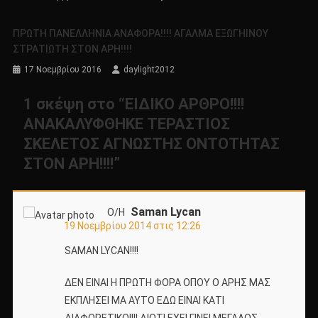
ΠΡΩΤΗ ΠΑΝΕΛΛΗΝΙΑ ΑΝΑΦΟΡΑ!!!! ΑΓΑΛΜΑ ΕΞΩΓΗΙΝΟΥ
ΣΤΡΑΤΙΩΤΗ ΣΤΟΝ ΑΡΗ!!!!
17 Νοεμβρίου 2016
daylight2012
1 σκέψη στο “
ΕΙΔΙΚΟ ΑΡΘΡΟ!!!!
ΑΝΑΚΑΛΥΦΘΗΚΕ ΤΕΡΑΣΤΙΟΣ
ΣΚΕΛΕΤΟΣ ΑΓΝΩΣΤΗΣ ΟΝΤΟΤΗΤΑΣ
ΣΤΟΝ ΑΡΗ!!!!
”
Saman Lycan
Ο/Η
19 Νοεμβρίου 2014 στις 12:26
SAMAN LYCAN!!!!
ΔΕΝ ΕΙΝΑΙ Η ΠΡΩΤΗ ΦΟΡΑ ΟΠΟΥ Ο ΑΡΗΣ ΜΑΣ
ΕΚΠΛΗΣΕΙ ΜΑ ΑΥΤΟ ΕΔΩ ΕΙΝΑΙ ΚΑΤΙ
ΔΙΑΦΟΡΕΤΙΚΟ!!!! ΔΙΟΤΙ ΕΧΕΙ ΓΙΝΕΙ ΜΕΓΑΛΟΣ