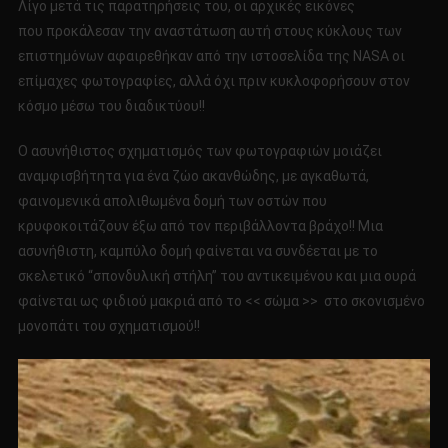
Λίγο μετά τις παρατηρήσεις του, οι αρχικές εικόνες
που προκάλεσαν την αναστάτωση αυτή στους κύκλους των
επιστημόνων αφαιρεθήκαν από την ιστοσελίδα της NASA οι
επίμαχες φωτογραφίες, αλλά όχι πριν κυκλοφορήσουν στον
κόσμο μέσω του διαδικτύου!!
Ο ασυνήθιστος σχηματισμός των φωτογραφιών μοιάζει
αναμφισβήτητα για ένα ζώο ακανθώδης, με αγκαθωτά,
φαινομενικά απολιθωμένα δομή των οστών που
κρυφοκοιτάζουν έξω από τον περιβάλλοντα βράχο!! Μια
ασυνήθιστη, καμπύλο δομή φαίνεται να συνδέεται με το
σκελετικό “σπονδυλική στήλη” του αντικειμένου και μια ουρά
φαίνεται ως φιδιού μακριά από το << σώμα >> στο σκονισμένο
μονοπάτι του σχηματισμού!!