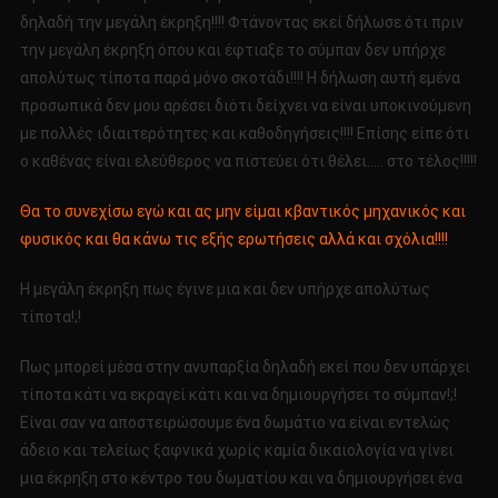
δηλαδή την μεγάλη έκρηξη!!!! Φτάνοντας εκεί δήλωσε ότι πριν
την μεγάλη έκρηξη όπου και έφτιαξε το σύμπαν δεν υπήρχε
απολύτως τίποτα παρά μόνο σκοτάδι!!!! Η δήλωση αυτή εμένα
προσωπικά δεν μου αρέσει διότι δείχνει να είναι υποκινούμενη
με πολλές ιδιαιτερότητες και καθοδηγήσεις!!!! Επίσης είπε ότι
ο καθένας είναι ελεύθερος να πιστεύει ότι θέλει….. στο τέλος!!!!!
Θα το συνεχίσω εγώ και ας μην είμαι κβαντικός μηχανικός και
φυσικός και θα κάνω τις εξής ερωτήσεις αλλά και σχόλια!!!!
Η μεγάλη έκρηξη πως έγινε μια και δεν υπήρχε απολύτως
τίποτα!;!
Πως μπορεί μέσα στην ανυπαρξία δηλαδή εκεί που δεν υπάρχει
τίποτα κάτι να εκραγεί κάτι και να δημιουργήσει το σύμπαν!;!
Είναι σαν να αποστειρώσουμε ένα δωμάτιο να είναι εντελώς
άδειο και τελείως ξαφνικά χωρίς καμία δικαιολογία να γίνει
μια έκρηξη στο κέντρο του δωματίου και να δημιουργήσει ένα