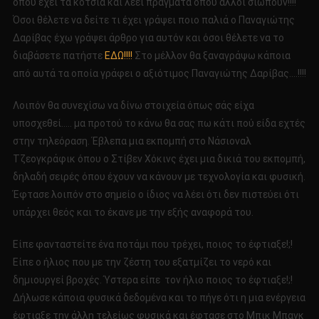
όπου έχει τα κότσια και λέει πράγματα όπου άλλοι σιωπούν!!!!
Όσοι θέλετε να δείτε τι έχει γράψει ποιο παλιά ο Παναγιώτης
Δαρίβας έχω γράψει άρθρο για αυτόν και όσοι θέλετε να το
διαβάσετε πατήστε
ΕΔΩ!!!!
Στο μέλλον θα ξαναγράψω κάποια
από αυτά τα οποία γράφει ο αξιότιμος Παναγιώτης Δαρίβας….!!!!
Λοιπόν θα συνεχίσω να δίνω στοιχεία όπως σάς είχα
υποσχεθεί….. μα προτού το κάνω θα σας πω κάτι πού είδα εχτές
στην τηλεόραση. Έβλεπα μια εκπομπή στο Νάσιοναλ
Τζεογκράφικ όπου ο Στίβεν Χόκινς έχει μια δικιά του εκπομπή,
δηλαδή σειρές όπου έχουν να κάνουν με τεχνολογία και φυσική.
Έφτασε λοιπόν στο σημείο ο ίδιος να λέει ότι δεν πιστεύει ότι
υπάρχει θεός και το έκανε με την εξής αναφορά του.
Είπε φανταστείτε ένα ποτάμι που τρέχει, ποιος το έφτιαξε!;!
Είπε ο ήλιος που με την ζέστη του εξατμίζει το νερό και
δημιουργεί βροχές. Ύστερα είπε τον ήλιο ποιος το έφτιαξε!;!
Δήλωσε κάποια φυσικά δεδομένα και το πήγε ότι η μια ενέργεια
έφτιαξε την άλλη τελείως φυσικά και έφτασε στο Μπικ Μπανκ