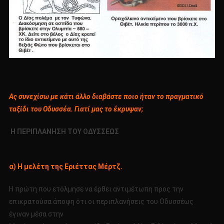
Ας συνεχίσω με κάτι άλλο διαβάστε ποιο ήταν το πραγματικό
ταξίδι του Οδυσσέα. Γιατί μας το έκρυψαν;
Η ΠΕΡΙΠΛΑΝΗΣΗ ΤΟΥ ΟΔΥΣΣΕΩΣ
α) Η μελέτη της Εριέττας Μέρτζ.
Η πρώτη που ετόλμησε να έρθει αντιμέτωπη προς την
επικρατούσα άποψη ότι οι περιπλανήσεις του Οδυσσέως
έγιναν μέσα στην