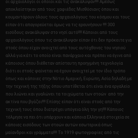
οι αρχαιολόγοι οι οποίοι και τις ανακάλυψαν!!!! Αμέσως
αποκλείστηκαν από τους χαφιέδες Μισθόσιανς όπου και
κουμαντάρουν όλους τους αρχαιολόγους του κόσμου και τους
είπαν ότι απαγορεύεται όμως να τις ερευνήσουν !!!! 300
εισόδους ανακάλυψαν στο νησί αυτό!!!! Κάποιοι από τους
αρχαιολόγους όπου τις ανακάλυψαν είπαν ότι δεν πρόκειτε για
στοές όπου είχαν ανοιχτεί από τους αυτόχθονες του νησιού
αλλά για κάτι το οποίο είναι πανάρχαιο και πρέπει να έγινε από
κάποιους όπου διέθεταν απίστευτη προηγμένη τεχνολογία
διότι οι στοές φαίνεται να έχουν ανοιχτεί με τον ίδιο τρόπο
όπως και κάποιες στην Νότιο Αμερική, Ευρώπη, Ασία δηλαδή με
την τεχνική της τήξης όπου υποτίθεται ότι είναι ένα εργαλείο
που λιώνει και γυαλώνει τα τοιχώματα των στοών από την
ακτίνα που βγάζει!!!! Επίσης είπαν ότι είναι στοές από την
τεχνική τους όπου διατρέχει υπόγεια όλη την γη!!!! Κάποιος
τόλμησε να πει ότι υπάρχουν και κάποια Ελληνικά στοιχεία σε
κάποιες εισόδους των στοών αυτών εσωτερικά όπως
μαίανδροι και γράμματα!!!! Το 1919 φωτογραφίες από τις