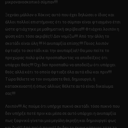
μικρονανοσκοπικό σύμπαν!!!!
Ξεχνάει μάλλον ο Χόκινς αυτό που έχει δηλώσει ο ίδιος και
άλλοι πολλοί επιστήμονες ότι το σύμπαν είναι φτιαγμένο έτσι
ώστε φτιάχτηκε με μαθηματική ακρίβεια!!!! Φτιάχνει λοιπόν η
φύση κάτι τόσο ακριβές!;! Δεν νομίζω!!!! Από την άλλη το
σκοτάδι είναι ύλη !!!! Η ανυπαρξία επίσης!!!! Ποιος λοιπόν
έφτιαξε το σκοτάδι και την ανυπαρξία!;! Θα μου πείτε το
προχώρας πολύ φίλε προσπαθώντας να αποδείξεις ότι
υπάρχει θεός!!!! Όχι δεν προσπαθώ να αποδείξω ότι υπάρχει
θεός αλλά κάτι το οποίο έφτιαξε όλα αυτά εδώ και πριν!!!!
Τώρα θέλετε να τον ονομάσετε θεό, δημιουργό, ή
κατασκευαστή ή όπως αλλιώς θέλετε αυτό είναι δικαίωμα
σας!!!!
Λοιπόν!!!! Ας πούμε ότι υπήρχε πυκνό σκοτάδι τόσο πυκνό που
δεν υπήρξε ποτέ πριν και μέσα σε αυτό υπάρχει η ανυπαρξία
πως ξαφνικά γίνεται μια μεγάλη έκρηξη και δημιουργεί φως
και ζωή!;! Από πού ή ποιος!;! Αν δεν το έκανε κάποιος τότε το