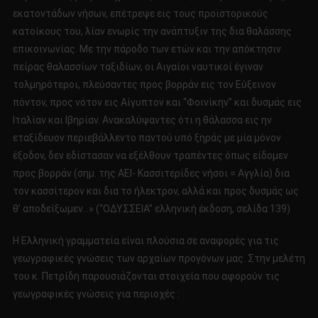
εκατοντάδων νήσων, επέτρεψε εις τους προϊστορικούς
κατοίκους του, λίαν ενωρίς την ανάπτυξιν της δια θαλάσσης
επικοινωνίας. Με την πάροδο των ετών και την απόκτησιν
πείρας θαλασσίων ταξιδίων, οι Αιγαίοι ναυτικοί έγιναν
τολμηρότεροι, πλεύσαντες προς βορράν εις τον Εύξεινον
πόντον, προς νότον εις Αίγυπτον και “Φοινίκην” και δυσμάς εις
Ιταλίαν και Ιβηρίαν. Ανακαλύψαντες ότι η θάλασσα εις ην
εταξίδευον περιεβάλλεντο παντού υπό ξηράς με μία μόνον
έξοδον, δεν εδίστασαν να εξέλθουν τραπέντες όπως είδομεν
προς βορράν (σημ. της ΑΕΙ- Κασσιτερίδες νήσοι = Αγγλία) δια
τον κασσίτερον και δια το ήλεκτρον, αλλά και προς δυσμάς ως
θ’ αποδείξωμεν…» (“ΟΔΥΣΣΕΙΑ” ελληνική έκδοση, σελίδα 139)
Η Ελληνική γραμματεία είναι πλούσια σε αναφορές για τις
γεωγραφικές γνώσεις των αρχαίων προγόνων μας. Στην μελέτη
του κ. Πετρίδη παρουσιάζονται στοιχεία που αφορούν τις
γεωγραφικές γνώσεις για περιοχές :