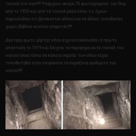
τούνελ στο νησί!!!! Υπάρχουν ακόμα 70 φωτογραφίες του Θορ
από το 1955 και από τα τούνελ μέσα όπου τις έχουν
παρουσιάσει ότι βρίσκονται αλλού και σε άλλες τοποθεσίες
χωρίς βέβαια να είναι υπαρκτές!!!!
Δεύτερη φωτό χάρτης όπου είχε κατασκευάσει η πρώτη
αποστολή το 1919 και δείχνει τα περίφημα αυτά τούνελ του
νησιού όπου πάνω σε κάποια σημεία των οδών είχαν
τοποθετηθεί στην επιφάνεια τα παράξενα αγάλματα του
νησιού!!!!