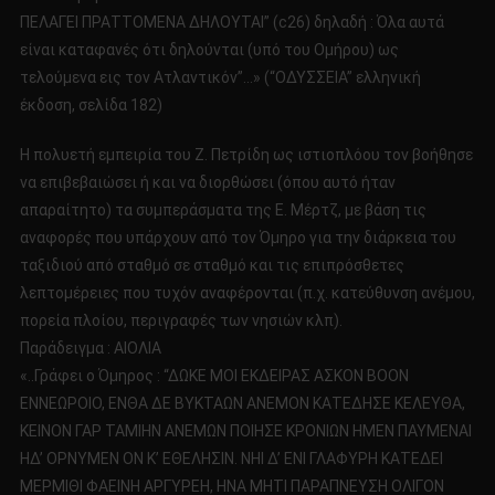
ΠΕΛΑΓΕΙ ΠΡΑΤΤΟΜΕΝΑ ΔΗΛΟΥΤΑΙ” (c26) δηλαδή : Όλα αυτά
είναι καταφανές ότι δηλούνται (υπό του Ομήρου) ως
τελούμενα εις τον Ατλαντικόν”…» (“ΟΔΥΣΣΕΙΑ” ελληνική
έκδοση, σελίδα 182)
Η πολυετή εμπειρία του Ζ. Πετρίδη ως ιστιοπλόου τον βοήθησε
να επιβεβαιώσει ή και να διορθώσει (όπου αυτό ήταν
απαραίτητο) τα συμπεράσματα της Ε. Μέρτζ, με βάση τις
αναφορές που υπάρχουν από τον Όμηρο για την διάρκεια του
ταξιδιού από σταθμό σε σταθμό και τις επιπρόσθετες
λεπτομέρειες που τυχόν αναφέρονται (π.χ. κατεύθυνση ανέμου,
πορεία πλοίου, περιγραφές των νησιών κλπ).
Παράδειγμα : ΑΙΟΛΙΑ
«..Γράφει ο Όμηρος : “ΔΩΚΕ ΜΟΙ ΕΚΔΕΙΡΑΣ ΑΣΚΟΝ ΒΟΟΝ
ΕΝΝΕΩΡΟΙΟ, ΕΝΘΑ ΔΕ ΒΥΚΤΑΩΝ ΑΝΕΜΟΝ ΚΑΤΕΔΗΣΕ ΚΕΛΕΥΘΑ,
ΚΕΙΝΟΝ ΓΑΡ ΤΑΜΙΗΝ ΑΝΕΜΩΝ ΠΟΙΗΣΕ ΚΡΟΝΙΩΝ ΗΜΕΝ ΠΑΥΜΕΝΑΙ
ΗΔ’ ΟΡΝΥΜΕΝ ΟΝ Κ’ ΕΘΕΛΗΣΙΝ. ΝΗΙ Δ’ ΕΝΙ ΓΛΑΦΥΡΗ ΚΑΤΕΔΕΙ
ΜΕΡΜΙΘΙ ΦΑΕΙΝΗ ΑΡΓΥΡΕΗ, ΗΝΑ ΜΗΤΙ ΠΑΡΑΠΝΕΥΣΗ ΟΛΙΓΟΝ