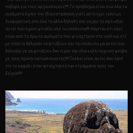
σοβαρό για τους αρχαιολόγους!!!! Το πρόβλημα είναι ενώ όλα τα
αγάλματα έχουν την ίδια κατασκευή γιατί αυτό έχει τελείως
διαφορετική από όλα τα άλλα δηλαδή σαν να μην το έφτιαξαν
αυτοί που έχουν φτιάξει όλα τα υπόλοιπα!!!! Λέγεται ότι ίσως
είναι από τα πρώτα αγάλματα που φτιάχτηκαν στο νησί και ότι
μετέπειτα θέλησαν να φτιάξουν και τα υπόλοιπα μα αυτοί που
θέλησαν να τα φτιάξουν δεν είχαν την ίδια καλλιτεχνική φλέβα
με τους πρώην κατασκευαστές!!!! Πολλοί είναι αυτοί που λένε
ότι το κεφάλι όταν φτιάχτηκε ήταν στραμμένο προς τον
Σείριο!!!!!