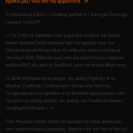
σχέσεις μαζί τους από την αρχαιότητα…..!!!!
Στο Ιρλανδικό βιβλίο << Leadhar gadhal >> ( Λιέντχαρ Γκάνταχλ
) γράφει τα εξής!!!!
<< Το 1240 π.Χ. έφθασαν στην χώρα από τα νησιά της Δύσης
είκοσι τέσσερα ζεύγη αποίκων έχοντας αρχηγό τους τον
Έλληνα πρίγκιπα Μπάρτολον. Οι άνθρωποι εκείνοι έγιναν με
τον καιρό 5000. Πέθαναν όμως από μία αρρώστια και τάφηκαν
ομαδικά GHT, έξω από το Δουβλίνο, κατά τα πάτρια έθιμά τους.
Το 2600 αποβιβάστηκαν άνδρες της φυλής Fig Bolg ( Φιγκ
Μπολγκ ), Gallionib ( Γκάλλιονιμπ – Βέλγοι και Γαλάτες).
Ύστερα από αυτούς έφτασαν στην Ιρλανδία προερχόμενοι από
τα νησιά της Δύσης άνδρες της φυλής της Tuatha de Dadan (
Τουαθχά Ντε Ντανάν ). >>
Τους θεωρούν άνδρες Θείας καταγωγής και είχαν φέρει μαζί
τους μαγικά σύνεργα, ρομφαίες, δόρατα κ.λπ. και την πέτρα της