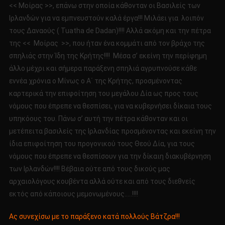
<< Μοίρας >>, επάνω στην οποία κάθονταν οι Βασιλείς των
Ιρλανδών για να εμπνευστούν καλά έργα!!! Μιλάει για λοιπόν
τους Δαναούς ( Tuatha de Dadan)!!!! Αλλά ακόμη και την πέτρα
της << Μοίρας >>, που ήταν ένα κομμάτι από τον βράχο της
σπηλιάς στην Ίδη της Κρήτης!!!! Μέσα σ’ εκείνη την περίφημη
άλλο μέχρι και σήμερα παράξενη σπηλιά αγρυπνούσε κάθε
εννέα χρόνια ο Μίνως ο Α΄ της Κρήτης, προσμένοντας
καρτερικά την επιφοίτηση του μεγάλου Δία ως προς τους
νόμους που έπρεπε να θεσπίσει, για να κυβερνήσει δίκαια τους
υπηκόους του. Πάνω σ’ αυτή την πέτρα κάθονταν και οι
μετέπειτα βασιλείς της Ιρλανδίας προσμένοντας και εκείνη την
ίδια επιφοίτηση του προγονικού τους Θεού Δία, για τους
νόμους που έπρεπε να θεσπίσουν για την δίκαιη διακυβέρνηση
των Ιρλανδών!!!! Βέβαια ούτε από τους δικούς μας
αρχαιολόγους κουβέντα αλλά ούτε και από τους διεθνείς
εκτός από κάποιους μεμονωμένους…..!!!!
Ας συνεχίσω με το παράξενο κατά πολλούς Βάτζρα!!!