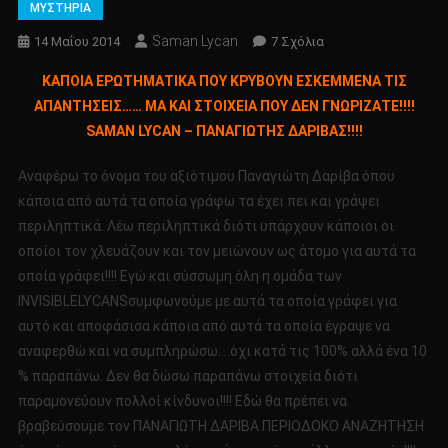
ΜΥΣΤΗΡΙΑ
Saman Lycan
Στο
14 Μαΐου 2014
7 Σχόλια
ΚΑΠΟΙΑ
ΚΑΠΟΙΑ ΕΡΩΤΗΜΑΤΙΚΑ ΠΟΥ ΚΡΥΒΟΥΝ ΕΣΚΕΜΜΕΝΑ ΤΙΣ
ΕΡΩΤΗΜΑΤΙΚΑ
ΑΠΑΝΤΗΣΕΙΣ…… ΜΑ ΚΑΙ ΣΤΟΙΧΕΙΑ ΠΟΥ ΔΕΝ ΓΝΩΡΙΖΑΤΕ!!!!
ΠΟΥ
SAMAN LYCAN – ΠΑΝΑΓΙΩΤΗΣ ΔΑΡΙΒΑΣ!!!!
ΚΡΥΒΟΥΝ
ΕΣΚΕΜΜΕΝΑ
Αναφέρω το όνομα του αξιότιμου Παναγιώτη Δαρίβα όπου
ΤΙΣ
κάποια από αυτά τα οποία γράφω τα έχει πει και γράψει
ΑΠΑΝΤΗΣΕΙΣ……
ΜΑ
περιληπτικά. Λέω περιληπτικά διότι υπάρχουν κάποιοι οι
ΚΑΙ
οποίοι τον χλευάζουν και τον μειώνουν ως άτομο για αυτά τα
ΣΤΟΙΧΕΙΑ
οποία γράφει!!!! Εγώ και σύσσωμη όλη η ομάδα των
ΠΟΥ
INVISIBLELYCANSσυμφωνούμε με αυτά τα οποία γράφει για
ΔΕΝ
αυτό και αποφάσισα κάποια από αυτά τα οποία έγραψε να
ΓΝΩΡΙΖΑΤΕ!!!!
αναφερθώ και να συμπληρώσω….όχι κατά τις 100% αλλά ένα 10
SAMANLYCAN
% παραπάνω. Δεν θα δώσω παραπάνω στοιχεία διότι
–
παραμονεύουν πολλοί κίνδυνοι!!!! Εδώ θα πρέπει να
ΠΑΝΑΓΙΩΤΗΣ
βραβεύσουμε τον ΠΑΝΑΓΙΩΤΗ ΔΑΡΙΒΑ ΠΕΡΙΟΔΟΚΟ ΑΝΑΖΗΤΗΣΗ
ΔΑΡΙΒΑΣ!!!!