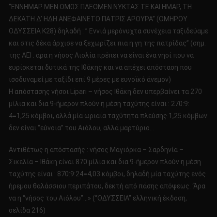
“ΕΝΝΗΜΑΡ ΜΕΝ ΟΜΩΣ ΠΛΕΟΜΕΝ ΝΥΚΤΑΣ ΤΕ ΚΑΙ ΗΜΑΡ, ΤΗ
ΔΕΚΑΤΗ Δ’ ΗΔΗ ΑΝΕΦΑΙΝΕΤΟ ΠΑΤΡΙΣ ΑΡΟΥΡΑ” (ΟΜΗΡΟΥ
ΟΔΥΣΣΕΙΑ Κ28) δηλαδή : ” Εννιά μερόνυχτα συνέχεια ταξιδεύαμε
και στις δέκα άρχισε να ξεχωρίζει πια η γη της πατρίδας” (σημ.
της ΑΕΙ : άρα η νήσος Αιολία πρέπει να είναι ένα νησί που να
ευρίσκεται δυτικά της Ιθάκης και να απέχει απόσταση που
ισοδυναμεί με ταξίδι επί 9 μέρες με ευνοϊκό άνεμον)
Η απόστασης νήσοι Lipari – νήσος Ιθάκη δεν υπερβαίνει τα 270
μίλια και δια 9-ήμερον πλούν η μέση ταχύτης είναι : 270:9:
4=1,25 κόμβοι, αλλά μία ωριαία ταχύτητα πλεύσης 1,25 κόμβων
δεν είναι “εύνοια” του Αιόλου, αλλά μαρτύριο…
Αντιθέτως η απόστασής : νήσος Μαγιόρκα – Σαρδηνία –
Σικελία – Ιθάκη είναι 870 μίλια και δια 9-ήμερον πλούν η μέση
ταχύτης είναι : 870:9:24=4,03 κόμβοι, δηλαδή μία ταχύτης ενός
ήρεμου θαλάσσιου περιπάτου, δεκτή από πάσης απόψεως. ‘Άρα
να η “νήσος του Αιόλου”…» (“ΟΔΥΣΣΕΙΑ” ελληνική έκδοση,
σελίδα 216)