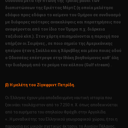
Οδυσσέα μετά την πτώση της Τροίας βάσει των
διαπιστώσεων της Εριέττας Μέρτζ (η οποία μελέτησε
εδάφιο προς εδάφιο το κείμενο του Ομήρου σε συνδυασμό
με διάφορες νεότερες ανακαλύψεις και παρατηρήσεις που
αναφέρονται από τον ίδιο τον Όμηρο π.χ. διάρκεια
ταξιδιού κλπ.). Στον χάρτη επισημαίνονται η περιοχή που
υπήρξαν οι Σειρήνες , σε ποιο σημείο της Αμερικάνικης
ηπείρου ήταν η Σκύλλα και η Χάρυβδης και μέσο ποιας οδού
ο Οδυσσέας επέστρεψε στην Ιθάκη βοηθούμενος καθ’ όλη
την διαδρομή από το ρεύμα του κόλπου (Gulf stream) .
β) Η μελέτη του Ζίγκφριντ Πετρίδη.
Οι Έλληνες έχουν μία αποδεδειγμένη ναυτική ιστορία που
ξεκινάει τουλάχιστον από το 7.250 π. Χ. όπως αποδεικνύεται
από τα ευρήματα του σπηλαίου Φράχθι στην Αργολίδα.
«…Η μοναδικότης του Ελληνικού γεωγραφικού χώρου, ήτοι η
παρουσία εις μικράν σχετικώς έκτασιν, το Αιγαίον Πέλαγος,