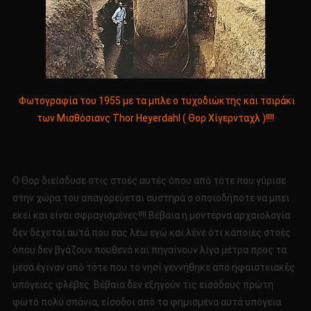
Φωτογραφία του 1955 με τα μπλε ο τυχοδιώκτης και τσιράκι
των Μισθόσιανς Thor Heyerdahl ( Θορ Χίγερνταχλ )!!!!
Ο Θορ διείσδυσε στις στοές αυτές όπου από τότε που γύρισε
στην χώρα του απαγορεύεται αυστηρά ο οποιοδήποτε να μπει
εκεί και είναι σφραγισμένες!!!! Βέβαια η μοντέρνα αρχαιολογία
δεν δέχεται αυτά που σας λέω εγώ και λένε ότι κάποιες στοές
όπου δεν βγάζουν πουθενά και πηγαίνουν λίγα μέτρα προς τα
μέσα έγιναν από τότε που το νησί γεννήθηκε από ηφαιστειακές
υπόγειες φλέβες. Βέβαια δεν εξηγούν τις εισόδους πρώτη
φωτό πολύ σπάνια, είσοδοι από τα φημισμένα αυτά υπόγεια