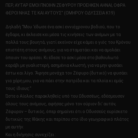
ΠΕΡ, ΑΥΤΑΡ ΕΜΟΙ ΠΝΟΙΗΝ ΖΕΦΥΡΟΥ ΠΡΟΕΗΚΕΝ ΑΗΝΑΙ, ΟΦΡΑ
ΦΕΡΟΙ ΝΗΑΣ ΤΕ ΚΑΙ ΑΥΤΟΥΣ” (ΟΜΗΡΟΥ ΟΔΥΣΣΕΙΑ Κ19)
Δηλαδή “Μου ‘έδωσε ένα ασκί εννιάχρονου βοδιού, που το
έγδαρε, κι έκλεισε κει μέσα τις κινήσεις των ανέμων με τα
πολλά τους βουητά, γιατί εκείνον είχε κάμει ο γιός του Κρόνου
επιστάτη στους ανέμους, για να σταματάει και να αμολάει
όποιον του αρέσει. Κι έδεσε το ασκί μέσα στο βαθουλωτό
καράβι με γυαλιστερή, ασημένια κλωστή, για να μην φυσάει
έστω και λίγο. ‘Άφησε μονάχα τον Ζέφυρο (δυτικό) να φυσάει
για χάρη μου, για να πάει στην πατρίδα και τα πλοία κι εμάς
τους ίδιους.”
Ώστε ο Αίολος παρακληθείς υπό του Ωδυσσέως, εδέσμευσεν
όλους τους ανέμους, αφήσας μόνο τον ούριον δι’ αυτόν,
Ζέφυρον – δυτικός, όπερ σημαίνει ότι ο Οδυσσεύς ευρίσκετο
δυτικώς της Ιθάκης και περίπου στο ίδιο γεωγραφικό πλάτος
με αυτήν.
Και η διήγησις συνεχίζει :