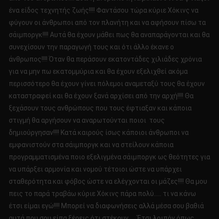
ένα είδος τεχνητής ζωής!!!! Φαντάσου τώρα κύριε Χόκινς να
φύγουν οι άνθρωποι από τον πλανήτη και να αφήσουν πίσω τα
σάιμποργκ!!!! Αυτά θα έχουν μάθει πως θα αναπαράγονται και θα
συνεχίσουν την παραγωγή τους και ότι άλλο έκανε ο
άνθρωπος!!!! Όταν θα περάσουν εκατοντάδες χιλιάδες χρόνια
για να μην πω εκατομμύρια και θα έχουν εξελιχθεί ακόμα
περισσότερο θα έχουν γίνει πόλεμοι αναμεταξύ τους θα έχουν
καταστραφεί και θα έχουν ξανά αρχίσει από την αρχή!!!! Θα
ξεχάσουν τους ανθρώπους που τους έφτιαξαν και κάποια
στιγμή θα αργήσουν να αναρωτούνται ποιοι τους
δημιούργησαν!!!! Κατά καιρούς ίσως κάποιοι άνθρωποι να
εμφανιστούν στα σάιμποργκ και να στείλουν κάποια
προγραμματισμένα ποιο εξελιγμένα σάιμποργκ ως θεότητες για
να υπάρξει αρμονία και νομού τέτοιοι ώστε να υπάρχει
σταθερότητα και φόβος ώστε να ελέγχονται οι μάζες!!!! Θα μου
πεις το παρά τραβάω κύριε Χόκινς πάρα πολύ….. τι να κάνω
έτσι είμαι εγώ!!!! Μπορεί να διαφωνήσεις αλλά μέσα σου βαθιά
αυτά που σου είπα ξέρεις ότι στέκουν….. Έτσι λοιπόν όπως