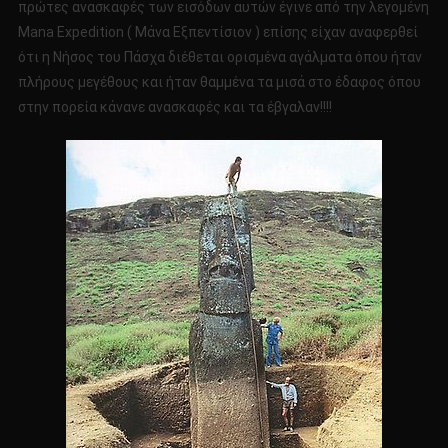
πρώτες ανασκαφές των εισόδων αυτών έγινε από την λεγομένη
Mana Expedition ( Μάνα Εξπεντίσιον ) επίσης είχαν αναφερθεί
ότι η Νήσος του Πάσχα διέθεται ορισμένα αγάλματα όπου ήταν
πλήρους μεγέθους και ήταν θαμμένα τα μισά στο έδαφος όπου
στην πορεία κάνανε ανασκαφές και τα έβγαλαν!!!!