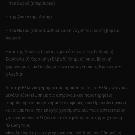
– του Βορρά (υπερβορέα)
– της Ανατολής (Ασίας)
– του Νότου (Αιθιοπία, Κυρηναϊκή, Αίγυπτος, λοιπή βόρεια
Αφρική)
– και της Δύσεως (Ιταλία, νήσοι δυτικώς της Ιταλίας α)
Σαρδηνία, β) Κορσική γ) Έλβα δ) Καπρί ε) Ίσκια , Ιβηρική
χερσόνησος, Γαλλία, βόρειο-ανατολική Ευρώπη, Βρετανία –
Ιρλανδία
Από την Ελληνική γραμματεία προκύπτει ότι οι Έλληνες έχουν
μεγάλη εξοικείωση με τις αστρονομικές παρατηρήσεις
(παράδειγμα οι αστρονομικές αναφορές των Ορφικών ύμνων)
και οι ναυτικοί της εποχής χρησιμοποιούν τους αστερισμούς
για να προσανατολίζονται κατά την διάρκεια της νυχτερινή
πλεύση τους.
Μεγάλη βαρύτητα στην έρευνα του ταξιδιού του Οδυσσέως