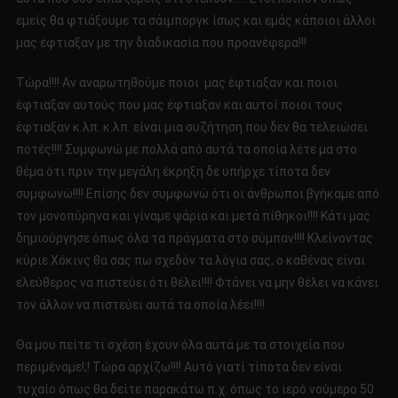
εμείς θα φτιάξουμε τα σάιμποργκ ίσως και εμάς κάποιοι άλλοι
μας έφτιαξαν με την διαδικασία που προανέφερα!!!
Τώρα!!!! Αν αναρωτηθούμε ποιοι μας έφτιαξαν και ποιοι
έφτιαξαν αυτούς που μας έφτιαξαν και αυτοί ποιοι τους
έφτιαξαν κ.λπ. κ.λπ. είναι μια συζήτηση που δεν θα τελειώσει
ποτές!!!! Συμφωνώ με πολλά από αυτά τα οποία λέτε μα στο
θέμα ότι πριν την μεγάλη έκρηξη δε υπήρχε τίποτα δεν
συμφωνώ!!!! Επίσης δεν συμφωνώ ότι οι άνθρωποι βγήκαμε από
τον μονοπύρηνα και γίναμε ψάρια και μετά πίθηκοι!!!! Κάτι μας
δημιούργησε όπως όλα τα πράγματα στο σύμπαν!!!! Κλείνοντας
κύριε Χόκινς θα σας πω σχεδόν τα λόγια σας, ο καθένας είναι
ελεύθερος να πιστεύει ότι θέλει!!!! Φτάνει να μην θέλει να κάνει
τον άλλον να πιστεύει αυτά τα οποία λέει!!!!
Θα μου πείτε τι σχέση έχουν όλα αυτά με τα στοιχεία που
περιμέναμε!;! Τώρα αρχίζω!!!! Αυτό γιατί τίποτα δεν είναι
τυχαίο όπως θα δείτε παρακάτω π.χ. όπως το ιερό νούμερο 50