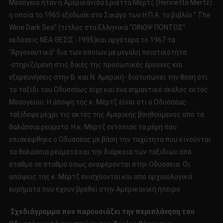
Μεσόγειο ήταν η Αμερικανίδα Εριέττα Μέρτζ (Henrietta Mertz)
η οποία το 1965 εξέδωσε στο Σικάγο των Η.Π.Α. το βιβλίο ” The
Wine Dark Sea” (τίτλος στα Ελληνικά “ΟΙΝΩΨ ΠΟΝΤΟΣ”
εκδόσεις ΝΕΑ ΘΕΣΙΣ -1995)και αργότερα το 1967 τα
“Αργοναυτικά” δια των οποίων με μεγάλη πειστικότητα
-στηριζόμενη στις δικές της προσωπικές έρευνες και
εξερευνήσεις στην Β. και Ν. Αμερική- διατυπώνει την θέση ότι
το ταξίδι του Οδυσσέως είχε και ένα σημαντικό σκέλος εκτός
Μεσογείου. Η άποψη της κ. Μέρτζ είναι ότι ο Οδυσσέας
ταξίδεψε μέχρι τις ακτές της Αμερικής βοηθούμενος από τα
θαλάσσια ρεύματα. Η κ. Μέρτζ εντόπισε τα μέρη που
επισκέφθηκε ο Οδυσσέας με βάση την ταχύτητα που κινούνται
τα θαλάσσια ρεύματα και την διάρκεια των ταξιδιών από
σταθμό σε σταθμό όπως αναφέρονται στην Οδύσσεια. Οι
απόψεις της κ. Μέρτζ ενισχύονται και από αρχαιολογικά
ευρήματα που έχουν βρεθεί στην Αμερικανική ήπειρο.
Σχεδιάγραμμα που παρουσιάζει την περιπλάνηση του