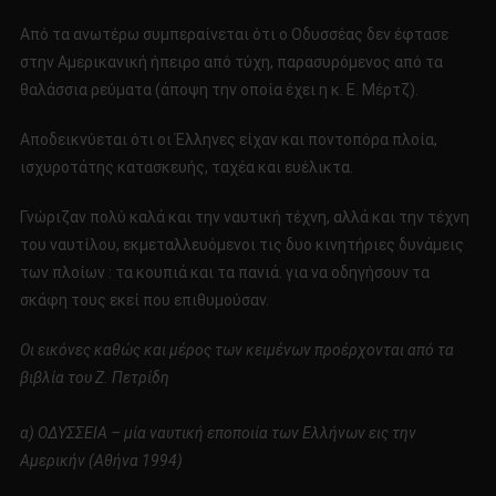
Από τα ανωτέρω συμπεραίνεται ότι ο Οδυσσέας δεν έφτασε
στην Αμερικανική ήπειρο από τύχη, παρασυρόμενος από τα
θαλάσσια ρεύματα (άποψη την οποία έχει η κ. Ε. Μέρτζ).
Αποδεικνύεται ότι οι Έλληνες είχαν και ποντοπόρα πλοία,
ισχυροτάτης κατασκευής, ταχέα και ευέλικτα.
Γνώριζαν πολύ καλά και την ναυτική τέχνη, αλλά και την τέχνη
του ναυτίλου, εκμεταλλευόμενοι τις δυο κινητήριες δυνάμεις
των πλοίων : τα κουπιά και τα πανιά. για να οδηγήσουν τα
σκάφη τους εκεί που επιθυμούσαν.
Οι εικόνες καθώς και μέρος των κειμένων προέρχονται από τα
βιβλία του Ζ. Πετρίδη
α) ΟΔΥΣΣΕΙΑ – μία ναυτική εποποιία των Ελλήνων εις την
Αμερικήν (Αθήνα 1994)