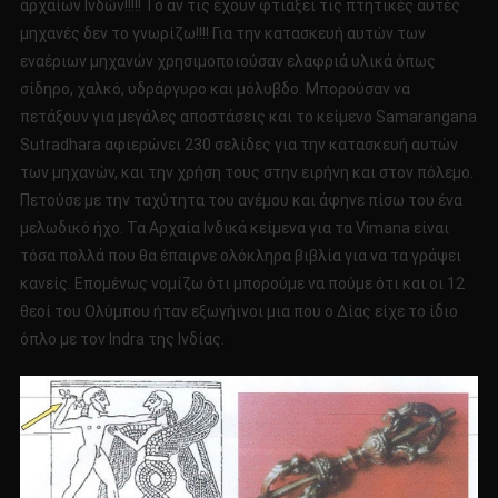
αρχαίων Ινδών!!!!! Το αν τις έχουν φτιάξει τις πτητικές αυτές
μηχανές δεν το γνωρίζω!!!! Για την κατασκευή αυτών των
εναέριων μηχανών χρησιμοποιούσαν ελαφριά υλικά όπως
σίδηρο, χαλκό, υδράργυρο και μόλυβδο. Μπορούσαν να
πετάξουν για μεγάλες αποστάσεις και το κείμενο Samarangana
Sutradhara αφιερώνει 230 σελίδες για την κατασκευή αυτών
των μηχανών, και την χρήση τους στην ειρήνη και στον πόλεμο.
Πετούσε με την ταχύτητα του ανέμου και άφηνε πίσω του ένα
μελωδικό ήχο. Τα Αρχαία Ινδικά κείμενα για τα Vimana είναι
τόσα πολλά που θα έπαιρνε ολόκληρα βιβλία για να τα γράψει
κανείς. Επομένως νομίζω ότι μπορούμε να πούμε ότι και οι 12
θεοί του Ολύμπου ήταν εξωγήινοι μια που ο Δίας είχε το ίδιο
όπλο με τον Indra της Ινδίας.