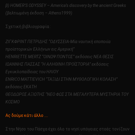
β) HOMER’S ODYSSEY – America’s discovery by the ancient Greeks
(βελτιωμένη έκδοση – Athens1999)
Σχετική βιβλιογραφία :
ΖΙΓΚΦΡΙΝΤ ΠΕΤΡΙΔΗΣ “ΟΔΥΣΣΕΙΑ-Μία ναυτική εποποιϊα
προϊστορικών Ελλήνων εις Αμερική”
HENRIETTE MERTZ “ΟΙΝΩΨ ΠΟΝΤΟΣ” εκδόσεις ΝΕΑ ΘΕΣΙΣ
ΙΩΑΝΝΗΣ ΠΑΣΣΑΣ “Η ΑΛΗΘΙΝΗ ΠΡΟΪΣΤΟΡΙΑ” εκδόσεις
Εγκυκλοπαίδειας του ΗΛΙΟΥ
ENRICO MATTIEVICH “ΤΑΞΙΔΙ ΣΤΗΝ ΜΥΘΟΛΟΓΙΚΗ ΚΟΛΑΣΗ”
εκδόσεις ΕΚΑΤΗ
ΘΕΟΔΩΡΟΣ ΑΞΙΩΤΗΣ “ΝΕΟ ΦΩΣ ΣΤΑ ΜΕΓΑΛΥΤΕΡΑ ΜΥΣΤΗΡΙΑ ΤΟΥ
ΚΟΣΜΟ
Ας δούμε κάτι άλλο ….
Στην Νήσο του Πάσχα έχει όλο το νησί υπόγειες στοές τονίζουν