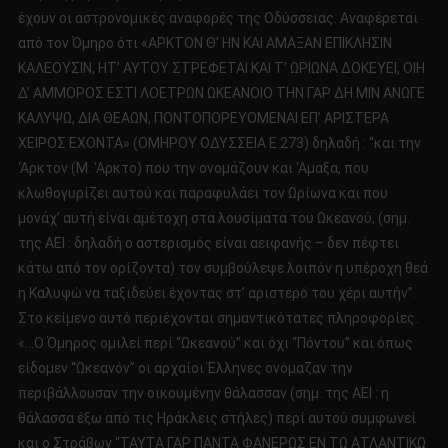
έχουν οι αστρονομικές αναφορές της Οδύσσειας. Αναφέρεται
από τον Όμηρο ότι «ΑΡΚΤΟΝ Θ’ ΗΝ ΚΑΙ ΑΜΑΞΑΝ ΕΠΙΚΛΗΣΙΝ
ΚΑΛΕΟΥΣΙΝ, ΗΤ’ ΑΥΤΟΥ ΣΤΡΕΦΕΤΑΙ ΚΑΙ Τ’ ΩΡΙΩΝΑ ΔΟΚΕΥΕΙ, ΟΙΗ
Δ’ ΑΜΜΟΡΟΣ ΕΣΤΙ ΛΟΕΤΡΩΝ ΩΚΕΑΝΟΙΟ ΤΗΝ ΓΑΡ ΔΗ ΜΙΝ ΑΝΩΓΕ
ΚΑΛΥΨΩ, ΔΙΑ ΘΕΑΩΝ, ΠΟΝΤΟΠΟΡΕΥΟΜΕΝΑΙ ΕΠ’ ΑΡΙΣΤΕΡΑ
ΧΕΙΡΟΣ ΕΧΟΝΤΑ» (ΟΜΗΡΟΥ ΟΔΥΣΣΕΙΑ Ε 273) δηλαδή : “και την
‘Αρκτον (Μ. ‘Αρκτο) που την ονομάζουν και ‘Αμαξα, που
κλωθογυρίζει αυτού και παραφυλάει τον Ωρίωνα και που
μονάχ’ αυτή είναι αμέτοχη στα λουσίματα του Ωκεανού, (σημ.
της ΑΕΙ : δηλαδή ο αστερισμός είναι αειφανής – δεν πέφτει
κάτω από τον ορίζοντα) τον συμβούλεψε λοιπόν η υπέροχη θεά
η Καλυψώ να ταξιδεύει έχοντας στ’ αριστερό του χέρι αυτήν”.
Στο κείμενο αυτό περιέχονται σημαντικότατες πληροφορίες.
«…Ο Όμηρος ομιλεί περί “Ωκεανού” και όχι “Πόντου” και όπως
είδομεν “Ωκεανόν” οι αρχαίοι Έλληνες ονόμαζαν την
περιβάλλουσαν την οικουμένην θάλασσαν (σημ. της ΑΕΙ : η
θάλασσα έξω από τις Ηράκλεις στήλες) περί αυτού συμφωνεί
και ο Στράβων “ΤΑΥΤΑ ΓΑΡ ΠΑΝΤΑ ΦΑΝΕΡΩΣ ΕΝ ΤΩ ΑΤΛΑΝΤΙΚΩ