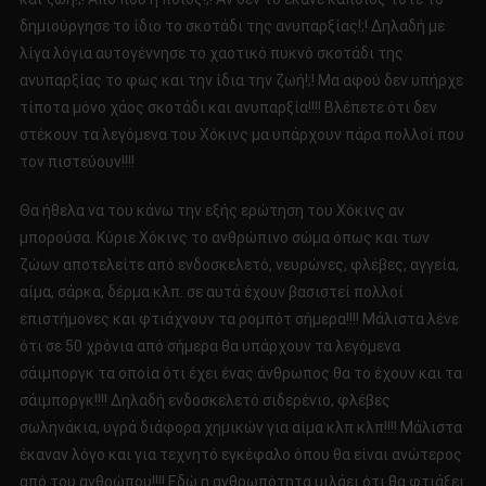
δημιούργησε το ίδιο το σκοτάδι της ανυπαρξίας!;! Δηλαδή με
λίγα λόγια αυτογέννησε το χαοτικό πυκνό σκοτάδι της
ανυπαρξίας το φως και την ίδια την ζωή!;! Μα αφού δεν υπήρχε
τίποτα μόνο χάος σκοτάδι και ανυπαρξία!!!! Βλέπετε ότι δεν
στέκουν τα λεγόμενα του Χόκινς μα υπάρχουν πάρα πολλοί που
τον πιστεύουν!!!!
Θα ήθελα να του κάνω την εξής ερώτηση του Χόκινς αν
μπορούσα. Κύριε Χόκινς το ανθρώπινο σώμα όπως και των
ζώων αποτελείτε από ενδοσκελετό, νευρώνες, φλέβες, αγγεία,
αίμα, σάρκα, δέρμα κλπ. σε αυτά έχουν βασιστεί πολλοί
επιστήμονες και φτιάχνουν τα ρομπότ σήμερα!!!! Μάλιστα λένε
ότι σε 50 χρόνια από σήμερα θα υπάρχουν τα λεγόμενα
σάιμποργκ τα οποία ότι έχει ένας άνθρωπος θα το έχουν και τα
σάιμποργκ!!!! Δηλαδή ενδοσκελετό σιδερένιο, φλέβες
σωληνάκια, υγρά διάφορα χημικών για αίμα κλπ κλπ!!!! Μάλιστα
έκαναν λόγο και για τεχνητό εγκέφαλο όπου θα είναι ανώτερος
από του ανθρώπου!!!! Εδώ η ανθρωπότητα μιλάει ότι θα φτιάξει