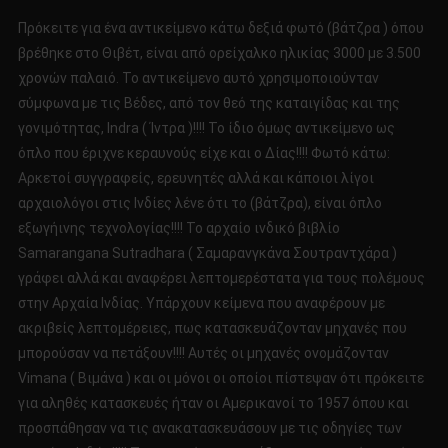
Πρόκειτε για ένα αντικείμενο κάτω δεξιά φωτό (βάτζρα ) όπου
βρέθηκε στο Θιβέτ, είναι από ορείχαλκο ηλικίας 3000 με 3.500
χρονών παλαιό. Το αντικείμενο αυτό χρησιμοποιούνταν
σύμφωνα με τις Βέδες, από τον θεό της καταιγίδας και της
γονιμότητας, Indra ( Ίντρα )!!!! Το ίδιο όμως αντικείμενο ως
όπλο που έριχνε κεραυνούς είχε και ο Δίας!!!! Φωτό κάτω:
Αρκετοί συγγραφείς, ερευνητές αλλά και κάποιοι λίγοι
αρχαιολόγοι στις Ινδίες λένε ότι το (βάτζρα), είναι όπλο
εξωγήινης τεχνολογίας!!!! Το αρχαίο ινδικό βιβλίο
Samarangana Sutradhara ( Σαμαρανγκάνα Σουτραντχάρα )
γράφει αλλά και αναφέρει λεπτομερέστατα για τους πολέμους
στην Αρχαία Ινδίας. Υπάρχουν κείμενα που αναφέρουν με
ακριβείς λεπτομέρειες, πως κατασκευάζονταν μηχανές που
μπορούσαν να πετάξουν!!!! Αυτές οι μηχανές ονομάζονταν
Vimana ( Βιμάνα ) και οι μόνοι οι οποίοι πίστεψαν ότι πρόκειτε
για αληθές κατασκευές ήταν οι Αμερικανοί το 1957 όπου και
προσπάθησαν να τις ανακατασκευάσουν με τις οδηγίες των