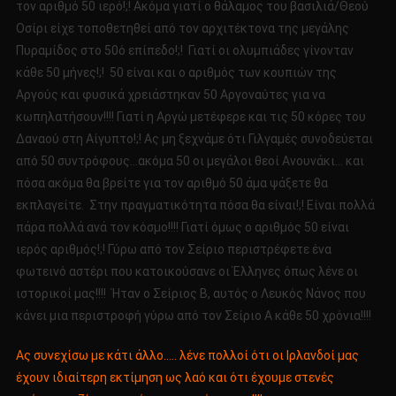
τον αριθμό 50 ιερό!;! Ακόμα γιατί ο θάλαμος του βασιλιά/Θεού
Οσίρι είχε τοποθετηθεί από τον αρχιτέκτονα της μεγάλης
Πυραμίδος στο 50ό επίπεδο!;! Γιατί οι ολυμπιάδες γίνονταν
κάθε 50 μήνες!;! 50 είναι και ο αριθμός των κουπιών της
Αργούς και φυσικά χρειάστηκαν 50 Αργοναύτες για να
κωπηλατήσουν!!!! Γιατί η Αργώ μετέφερε και τις 50 κόρες του
Δαναού στη Αίγυπτο!;! Ας μη ξεχνάμε ότι Γιλγαμές συνοδεύεται
από 50 συντρόφους…ακόμα 50 οι μεγάλοι θεοί Ανουνάκι… και
πόσα ακόμα θα βρείτε για τον αριθμό 50 άμα ψάξετε θα
εκπλαγείτε. Στην πραγματικότητα πόσα θα είναι!;! Είναι πολλά
πάρα πολλά ανά τον κόσμο!!!! Γιατί όμως ο αριθμός 50 είναι
ιερός αριθμός!;! Γύρω από τον Σείριο περιστρέφετε ένα
φωτεινό αστέρι που κατοικούσανε οι Έλληνες όπως λένε οι
ιστορικοί μας!!!! Ήταν ο Σείριος Β, αυτός ο Λευκός Νάνος που
κάνει μια περιστροφή γύρω από τον Σείριο Α κάθε 50 χρόνια!!!!
Ας συνεχίσω με κάτι άλλο….. λένε πολλοί ότι οι Ιρλανδοί μας
έχουν ιδιαίτερη εκτίμηση ως λαό και ότι έχουμε στενές