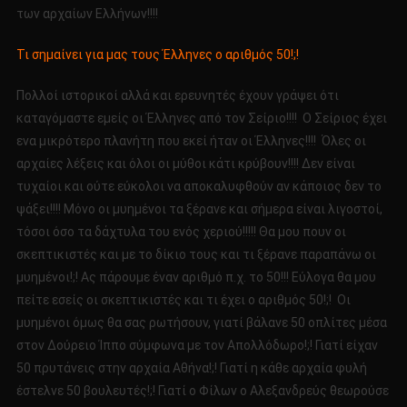
των αρχαίων Ελλήνων!!!!
Τι σημαίνει για μας τους Έλληνες ο αριθμός 50!;!
Πολλοί ιστορικοί αλλά και ερευνητές έχουν γράψει ότι
καταγόμαστε εμείς οι Έλληνες από τον Σείριο!!!! Ο Σείριος έχει
ενα μικρότερο πλανήτη που εκεί ήταν οι Έλληνες!!!! Όλες οι
αρχαίες λέξεις και όλοι οι μύθοι κάτι κρύβουν!!!! Δεν είναι
τυχαίοι και ούτε εύκολοι να αποκαλυφθούν αν κάποιος δεν το
ψάξει!!!! Μόνο οι μυημένοι τα ξέρανε και σήμερα είναι λιγοστοί,
τόσοι όσο τα δάχτυλα του ενός χεριού!!!!! Θα μου πουν οι
σκεπτικιστές και με το δίκιο τους και τι ξέρανε παραπάνω οι
μυημένοι!;! Ας πάρουμε έναν αριθμό π.χ. το 50!!! Εύλογα θα μου
πείτε εσείς οι σκεπτικιστές και τι έχει ο αριθμός 50!;! Οι
μυημένοι όμως θα σας ρωτήσουν, γιατί βάλανε 50 οπλίτες μέσα
στον Δούρειο Ίππο σύμφωνα με τον Απολλόδωρο!;! Γιατί είχαν
50 πρυτάνεις στην αρχαία Αθήνα!;! Γιατί η κάθε αρχαία φυλή
έστελνε 50 βουλευτές!;! Γιατί ο Φίλων ο Αλεξανδρεύς θεωρούσε