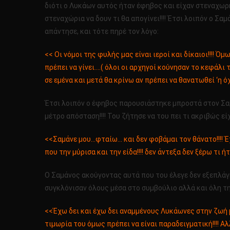
διότι ο Λυκάων αυτός ήταν έφηβος και είχαν στεναχωρηθ
στεναχώρια να δουν τι θα απογίνει!!!! Έτσι λοιπόν ο Σ
απάντησε, και τότε πηρέ τον λόγο:
<< Οι νόμοι της φυλής μας είναι ιεροί και δίκαιοι!!!! Ό
πρέπει να γίνει….( όλοι οι αρχηγοί κούνησαν το κεφάλι 
σε εμένα και μετά θα κρίνω αν πρέπει να θανατωθεί ‘η όχι
Έτσι λοιπόν ο έφηβος παρουσιάστηκε μπροστά στον Σαμά
μέτρο απόσταση!!!! Του ζήτησε να του πει τι ακριβώς εί
<<Σαμάνε μου…φταίω… και δεν φοβάμαι τον θάνατο!!!! 
που την μύρισα και την είδα!!!! δεν άντεξα δεν ξέρω τι
Ο Σαμάνος ακούγοντας αυτά που του έλεγε δεν εξεπλάγ
συγκλόνισαν όλους μέσα στο συμβούλιο αλλά και όλη την
<<Έχω δει και έχω δει αναμμένους Λυκάωνες στην ζωή μ
τιμωρία του όμως πρέπει να είναι παραδειγματική!!!! Αλ