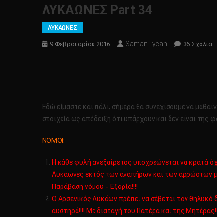
ΛΥΚΑΩΝΕΣ Part 34
ΛΥΚΑΩΝΕΣ
Saman Lycan
Σ
9 Φεβρουαρίου 2016
36 Σχόλια
Λ
Pa
3
Eδώ είμαστε και πάλι, σήμερα θα συνεχίσουμε να μαθα
στοιχεία ως απόδειξη ότι υπάρχουν και δεν είναι της φ
ΝΟΜΟΙ:
Η κάθε φυλή ανεξαίρετος υποχρεώνεται να κρατά όχι
Λυκάωνες εκτός των αναπήρων και των αρρώστων με 
Παράβαση νόμου = Εξορία!!!!
Ο Αρσενικός Λυκάων πρέπει να σέβεται τον θηλυκό 
αυστηρά!!!! Με διαταγή του Πατέρα και της Μητέρας!!