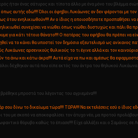
μικρός ήταν ένας σάτυρος και τίποτα άλλο με ένα μόνο του βλέμμα σ
 όπως αυτής εδώ!!!! Όλοι οι έφηβοι Λυκάωνες αν δεν φέρονται με τ
ως ότου ενηλικιωθούν!!!! Αν ο ίδιος η οποιοσδήποτε προσπαθήσει να 
νηλικιωθεί συνεχίσει να νιώθει όπως νιώθει δυστυχώς και πάλι θα πρ
σουμε για κάτι τέτοιο θάνατο!!!! Ο πατέρας του εφήβου θα πρέπει να 
θεί να το κάνει θα υποστεί τον δημόσιο εξευτελισμό ως ανίκανος πατ
ς Λυκάωνες αρσενικούς θυλικούς το τι έγινε αλλά και τον καινούριο ν
ύν τα άνω και κάτω άκρα!!!! Αυτά είχα να πω και αμέσως θα εφαρμοστ
λοι δέχθηκαν αυτά που είπε εκτός του άντρα του θηλυκού Λυκάωνα ό
 βρέθηκε μπροστά του λέγοντας του αγριεμένα!!!!
 σου δίνω το δικαίωμα τώρα!!!! ΤΩΡΑ!!!! Να εκτελέσεις εσύ ο ίδιος εδ
 του με σκοπό να αποκεφαλίσει τον άτυχο νέο, μα προτού προλάβουν
ωφαντικό θόρυβο καθώς το έπιασε!!!! Είχε αλλάξει και ο Σαμάνος σε 