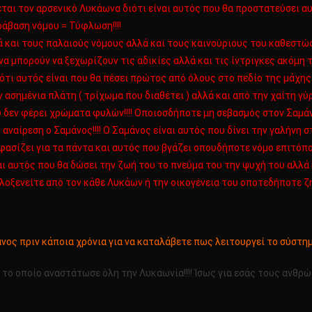
ι τον αρσενικό Λυκάωνα διότι είναι αυτός που θα προστατεύσει αυτ
αράβαση νόμου = Τύφλωση!!!!
ά και τους παλαιούς νόμους αλλά και τους καινούριους του καθεστώς 
 μπορούν να ξεχωρίζουν τις αδικίες αλλά και τις ίντριγκες ακόμη τα 
τι αυτός είναι που θα πέσει πρώτος από όλους στο πεδίο της μάχης γ
 ασημένια πλάτη ( τρίχωμα που διαθέτει ) αλλά και από την χαίτη γύρ
που δεν φέρει χρώματα φυλών!!!! Οποιοσδήποτε μη σεβασμός στον Σαμά
ναίρεση ο Σαμάνος!!!! Ο Σαμάνος είναι αυτός που δίνει την γαλήνη 
οφασίζει για τα πάντα και αυτός που βγάζει οπουδήποτε νόμο επιτόπο
ναι αυτός που θα δώσει την ζωή του το πνεύμα του την ψυχή του αλλά 
ιλοξενείτε από τον κάθε Λυκάων ή την οικογένεια του οποτεδήποτε ζητ
νος πριν κάποια χρόνια για να καταλάβετε πως λειτουργεί το σύστη
 το οποίο αναστάτωσε όλη την Λυκαωνία!!!! Ίσως για εσάς τους ανθρ