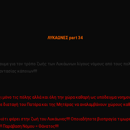
το
ΥΚΑΩΝΕΣ
ΛΥΚΑΩΝΕΣ part 34
rt
4
ίνουμε για τον τρόπο ζωής των Λυκάωνων λίγους νόμους από τους πολ
αντασίας κάποιων!!!!
 μόνο τις πόλης αλλά και όλη την χώρα καθαρή ως υπόδειγμα νοημονφ
διαταγή του Πατέρα και της Μητέρας να αναλαμβάνουν χώρους καθαρι
διότι φέρει στην ζωή του Λυκάωνες!!!! Οποιαδήποτε βιοπραγία τιμω
!! Παράβαση Νόμου = Θάνατος!!!!