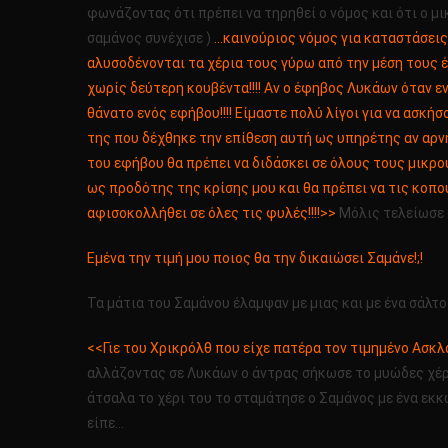
φωνάζοντας ότι πρέπει να τηρηθεί ο νόμος και ότι ο 
σαμάνος συνέχισε )
…καινούριος νόμος για καταστάσεις
αλυσοδένονται τα χέρια τους γύρω από την μέση τους έ
χωρίς δεύτερη κουβέντα!!!! Αν ο έφηβος Λυκάων όταν ε
θάνατο ενός εφήβου!!!! Είμαστε πολύ λίγοι για να ασκή
της που δέχθηκε την επίθεση αυτή ως υπηρέτης αν αρνη
του εφήβου θα πρέπει να διδάσκει σε όλους τους μικρού
ως προδότης της κρίσης μου και θα πρέπει να τις κοπο
αφισοκολλήθει σε όλες τις φυλές!!!!>>
Μόλις τελείωσε ό
Εμένα την τιμή μου ποιος θα την δικαιώσει Σαμάνε!;!
Τα μάτια του Σαμάνου έλαμψαν με μιας και με ένα σάλτο
<<Γιε του Χρικρόλθ που είχε πατέρα τον τιμημένο Ασκλάρ
αλλάζοντας σε Λυκάων ο άντρας σήκωσε το μυώδες χέρι
άτσαλα το χέρι του το σταμάτησε ο Σαμάνος με ένα εκκ
είπε…