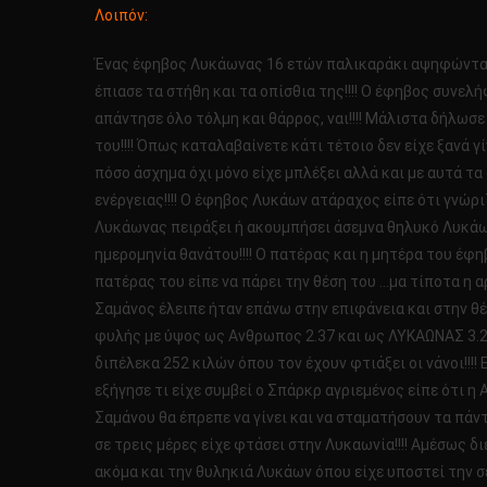
Λοιπόν:
Ένας έφηβος Λυκάωνας 16 ετών παλικαράκι αψηφώντας
έπιασε τα στήθη και τα οπίσθια της!!!! Ο έφηβος συνε
απάντησε όλο τόλμη και θάρρος, ναι!!!! Μάλιστα δήλωσ
του!!!! Όπως καταλαβαίνετε κάτι τέτοιο δεν είχε ξανά γ
πόσο άσχημα όχι μόνο είχε μπλέξει αλλά και με αυτά τ
ενέργειας!!!! Ο έφηβος Λυκάων ατάραχος είπε ότι γνώρι
Λυκάωνας πειράξει ή ακουμπήσει άσεμνα θηλυκό Λυκάων
ημερομηνία θανάτου!!!! Ο πατέρας και η μητέρα του έφ
πατέρας του είπε να πάρει την θέση του …μα τίποτα η 
Σαμάνος έλειπε ήταν επάνω στην επιφάνεια και στην θέ
φυλής με ύψος ως Ανθρωπος 2.37 και ως ΛΥΚΑΩΝΑΣ 3.20!
διπέλεκα 252 κιλών όπου τον έχουν φτιάξει οι νάνοι!!!!
εξήγησε τι είχε συμβεί ο Σπάρκρ αγριεμένος είπε ότι η
Σαμάνου θα έπρεπε να γίνει και να σταματήσουν τα πάντα
σε τρεις μέρες είχε φτάσει στην Λυκαωνία!!!! Αμέσως 
ακόμα και την θυληκιά Λυκάων όπου είχε υποστεί την σ