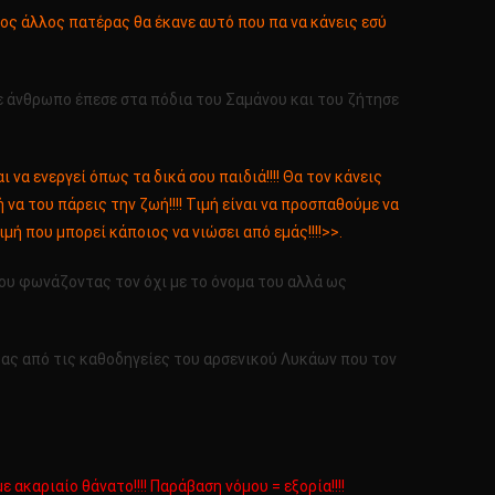
ιος άλλος πατέρας θα έκανε αυτό που πα να κάνεις εσύ
σε άνθρωπο έπεσε στα πόδια του Σαμάνου και του ζήτησε
ι να ενεργεί όπως τα δικά σου παιδιά!!!! Θα τον κάνεις
 να του πάρεις την ζωή!!!! Τιμή είναι να προσπαθούμε να
ή που μπορεί κάποιος να νιώσει από εμάς!!!!>>.
ου φωνάζοντας τον όχι με το όνομα του αλλά ως
ρας από τις καθοδηγείες του αρσενικού Λυκάων που τον
ακαριαίο θάνατο!!!! Παράβαση νόμου = εξορία!!!!