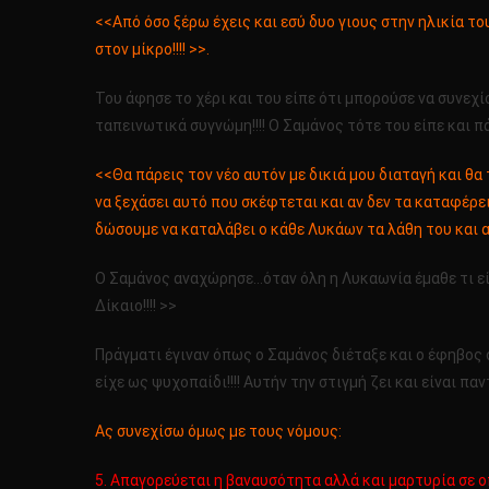
<<Από όσο ξέρω έχεις και εσύ δυο γιους στην ηλικία το
στον μίκρο!!!! >>.
Του άφησε το χέρι και του είπε ότι μπορούσε να συνεχ
ταπεινωτικά συγνώμη!!!! Ο Σαμάνος τότε του είπε και π
<<Θα πάρεις τον νέο αυτόν με δικιά μου διαταγή και θα τ
να ξεχάσει αυτό που σκέφτεται και αν δεν τα καταφέρεις
δώσουμε να καταλάβει ο κάθε Λυκάων τα λάθη του και αν
Ο Σαμάνος αναχώρησε…όταν όλη η Λυκαωνία έμαθε τι εί
Δίκαιο!!!! >>
Πράγματι έγιναν όπως ο Σαμάνος διέταξε και ο έφηβος 
είχε ως ψυχοπαίδι!!!! Αυτήν την στιγμή ζει και είναι πα
Ας συνεχίσω όμως με τους νόμους:
5. Απαγορεύεται η βαναυσότητα αλλά και μαρτυρία σε οπο