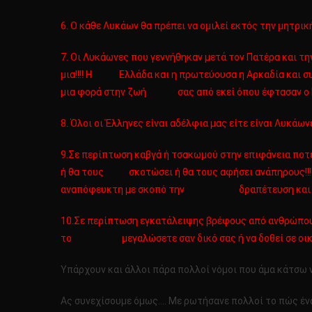
6. Ο κάθε Λυκάων θα πρέπει να ομιλεί εκτός την μητρική
7. Οι Λυκάωνες που γεννήθηκαν μετά τον Πατέρα και την
μια!!!! Η Ελλάδα και η πρωτεύουσα η Αρκαδία και συγ
μια φορά στην ζωή σας από εκεί όπου έφτασαν ο Πατέρ
8. Όλοι οι Έλληνες είναι αδέλφια μας είτε είναι Λυκάωνε
9.Σε περίπτωση καβγά ή τσακωμού στην επιφάνεια ποτέ 
ή θα τους σκοτώσει ή θα τους αφήσει ανάπηρους!!!! Σ
αναπόφευκτη με σκοπό την δραπέτευση και όχι την
10.Σε περίπτωση εγκατάλειψης βρέφους από ανθρώπους θ
το μεγαλώσετε σαν δικό σας ή να δοθεί σε οικογένει
Υπάρχουν και άλλοι πάρα πολλοί νόμοι που άμα κάτσω ν
Ας συνεχίσουμε όμως…. Με ρωτήσανε πολλοί το πώς ένα