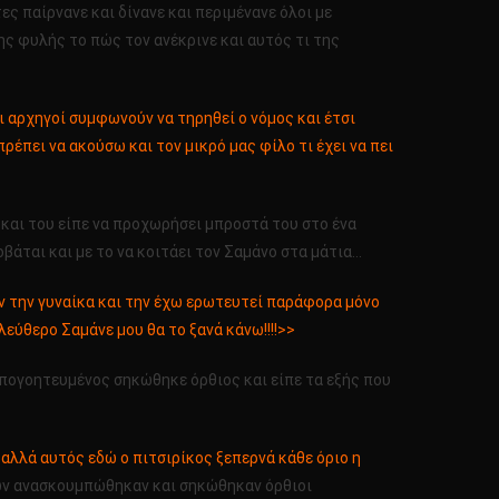
ες παίρνανε και δίνανε και περιμένανε όλοι με
της φυλής το πώς τον ανέκρινε και αυτός τι της
 οι αρχηγοί συμφωνούν να τηρηθεί ο νόμος και έτσι
ρέπει να ακούσω και τον μικρό μας φίλο τι έχει να πει
 και του είπε να προχωρήσει μπροστά του στο ένα
φοβάται και με το να κοιτάει τον Σαμάνο στα μάτια…
ν την γυναίκα και την έχω ερωτευτεί παράφορα μόνο
λεύθερο Σαμάνε μου θα το ξανά κάνω!!!!>>
πογοητευμένος σηκώθηκε όρθιος και είπε τα εξής που
αλλά αυτός εδώ ο πιτσιρίκος ξεπερνά κάθε όριο η
ων ανασκουμπώθηκαν και σηκώθηκαν όρθιοι