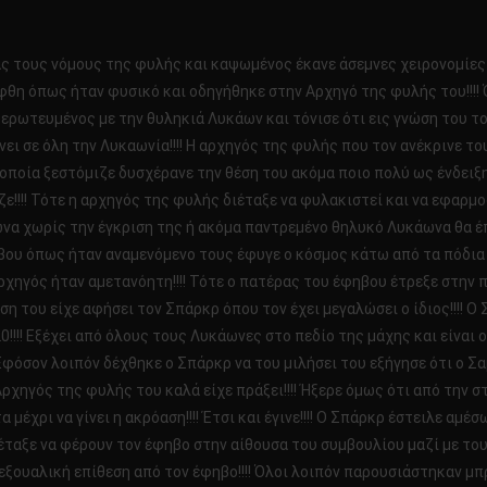
 τους νόμους της φυλής και καψωμένος έκανε άσεμνες χειρονομίες
λήφθη όπως ήταν φυσικό και οδηγήθηκε στην Αρχηγό της φυλής του!!!!
ε ερωτευμένος με την θυληκιά Λυκάων και τόνισε ότι εις γνώση του τ
ίνει σε όλη την Λυκαωνία!!!! Η αρχηγός της φυλής που τον ανέκρινε τ
α οποία ξεστόμιζε δυσχέρανε την θέση του ακόμα ποιο πολύ ως ένδει
ζε!!!! Τότε η αρχηγός της φυλής διέταξε να φυλακιστεί και να εφαρμ
α χωρίς την έγκριση της ή ακόμα παντρεμένο θηλυκό Λυκάωνα θα έπρ
ηβου όπως ήταν αναμενόμενο τους έφυγε ο κόσμος κάτω από τα πόδια 
αρχηγός ήταν αμετανόητη!!!! Τότε ο πατέρας του έφηβου έτρεξε στην 
ση του είχε αφήσει τον Σπάρκρ όπου τον έχει μεγαλώσει ο ίδιος!!!! 
!!! Εξέχει από όλους τους Λυκάωνες στο πεδίο της μάχης και είναι 
 Εφόσον λοιπόν δέχθηκε ο Σπάρκρ να του μιλήσει του εξήγησε ότι ο Σα
 Αρχηγός της φυλής του καλά είχε πράξει!!!! Ήξερε όμως ότι από την
 μέχρι να γίνει η ακρόαση!!!! Έτσι και έγινε!!!! Ο Σπάρκρ έστειλε α
διέταξε να φέρουν τον έφηβο στην αίθουσα του συμβουλίου μαζί με τ
εξουαλική επίθεση από τον έφηβο!!!! Όλοι λοιπόν παρουσιάστηκαν μ