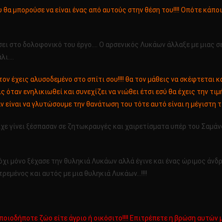
υ θα μπορούσε να είναι ένας από αυτούς στην θέση του!!!! Οπότε κάπο
ίσει στο δολοφονικό του έργο…. Ο αρσενικός Λυκάων άλλαξε με μιας 
άλι….
ον έχεις αλυσοδεμένο στο σπίτι σου!!!! θα τον μάθεις να σκέφτεται κα
 όταν ενηλικιωθεί και συνεχίζει να νιώθει έτσι εσύ θα έχεις την τιμή
 είναι να γλυτώσουμε την θανάτωση του τότε αυτό είναι η μέγιστη τιμ
χε γίνει ξέσπασαν σε ζητωκραυγές και χαιρετίσματα υπέρ του Σαμάν
όχι μόνο ξέχασε την θυληκιά Λυκάων αλλά έγινε και ένας ώριμος άνδ
ντρεμένος και αυτός με μια θυληκιά Λυκάων…!!!!
ιοδήποτε ζώο είτε άγριο ή οικόσιτο!!!! Επιτρέπετε η βρώση αυτών με 