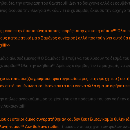
εί δια την απόφαση του θανάτου!!!! Δεν το δείχνανε αλλά οι κουβέντ
αμάνος άκουσε την θυληκιά Λυκάων τι είχε συμβεί, άκουσε την αρχηγό 
μως μέσα στην δικαιοσύνη κάποιες φορές υπάρχει και η αδικία!!!! Όλοι
τους καταφατικά μα ο Σαμάνος συνέχισε ) αλλά προτού γίνει αυτό θα π
!!!!>>
νο αλυσοδεμένος!!!! Ο Σαμάνος διέταξε να του λύσουν τα δεσμά του
χε συμβεί!!!! Όλη την αλήθεια!!!! Αμέσως ο έφηβος ξεκίνησε χωρίς να 
Έχω εκτυπώσει(ζωγραφίσει- φωτογραφίσει μες στην ψυχή του ) αυτή
 ήταν αυτό που ένιωσα και έκανα αυτά που έκανα αλλά άμα με αφήσετε ε
ην απλώς ανασκούμπωσε το χέρι του στο πρόσωπο του σαν να ήταν α
 Λυκαωνία!!!!
ου οι οποίοι όμως συγκρατήθηκαν και δεν ξευτίλισαν καμία θυληκιά 
λαγή νόμου!!!! Δεν θα θανατωθεί….
( αμέσως οι αρχηγοί των φυλών όλ