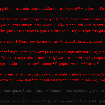
 γλώσσα τα αρχαία ελληνικά αλλά και τα σύγχρονα!!!! Με νόμο του Πατ
 Μητέρα θεωρούνται γήινοι και η πατρίδα τους είναι η Λυκαωνία της 
κεκριμένα η Λυκοσούρα!!!! Όλοι οι Λυκάωνες όπου και να βρίσκεστε
ας και η Μητέρα!!!! Νόμος του Πατέρα και της Μητέρας!!!! Παράβασ
ς είτε όχι!!!! Νόμος του Πατέρα και της Μητέρας!!!! Παράβαση νόμου = 
δεν δείχνουμε ποιοι είμαστε με το να αλλάξουμε ούτε και όμως χει
ε περίπτωση κινδύνου από όπλο ή όχλο με σκοπό να σας λιντσάρουν
 βία προς τους ανθρώπους!!!! Παράβαση νόμου = θάνατος!!!!
α πρέπει το βρέφος ή ακόμα και το παιδί να παρθεί αν κάποιος δεν τ
α Λυκάων που δεν μπορούν να τεκνοποιήσουν ( Λυκάωνας με Λυκάων
α τους γράψω θα μας πάρει πολύ καιρός ….ίσως κάποια στιγμή να το
ς Λυκάων θα μπορούσε να αλλάξει έναν άνθρωπο σε Λυκάων!!!! Ο τρό