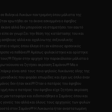
 σε θυληκιά Λυκάων παντρεμένη όπου μάλιστα της
 Όταν ερωτήθει αν το έκανε εσκεμμένα ο έφηβος
ο έκανε αλλά δεν μπορούσε να σταματήσει τον εαυτό
ου είπε αν γνωρίζει την θέση της κατάστασης του και
ξη ασέβειας αλλά και αχαλίνωτης σεξουαλικής
οστεί ο νόμος όπου έλεγε ότι αν κάποιος αρσενικός
επε να πεθάνει!!!! Αμέσως φυλακίστηκε και ορίστηκε
τους!!!! Πήγαν στην αρχηγό την παρακάλεσαν μάλιστα ο
πρωτεύουσα να ζητήσει ακρόαση Σαμάνου!!!! Μα ο
Ο Σπάρκρ είναι από τους ποιο ψηλούς Λυκάωνες όλης της
ο μοναδικός που φοράει επωμίδες και έχει ως όπλο έναν
μάνος δεν ήταν εκεί!!!! Όταν ο πατέρας του έφηβου
 στιγμή που ο πατέρας του έφηβου είχε ζητήσει ακρόαση
μέσως μαντατοφόρο και ειδοποιήθηκε ο Σαμάνος όπου και
ους γονείς του αλλά και όλους τους αρχηγούς των φυλών
προστά στον Σαμάνο!!!! Η Λυκαωνία ήταν αναστατωμένη