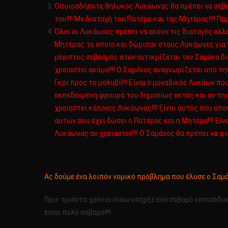
Οποιοσδήποτε θηλυκός Λυκάωνας θα πρέπει να σέβετα
του!!!! Με διαταγή του Πατέρα και της Μητέρας!!!! Π
Όλοι οι Λυκάωνες πρέπει να ακούν τις διαταγές αλλ
Μητέρας το οποίο και δώρισαν στους Λυκάωνες για να
μέγιστος σεβασμός όταν αντικρίζεται τον Σαμάνο διό
χρειαστεί ακόμα!!!! Ο Σαμάνος αναγνωρίζεται από την
Γκρι προς το μολυβί!!!! Είναι ο μοναδικός Λυκάων 
εκπεδευμένη φρουρά του δημοσίως εκτός και αν την α
χρειαστεί κάποιος Λυκάωνας!!!! Είναι αυτός που απ
αυτών που έχει δώσει ο Πατέρας και η Μητέρα!!!! Εί
Λυκάωνας αν χρειαστεί!!!! Ο Σαμάνος θα πρέπει να φ
Ας δούμε ένα λοιπόν νομικό πρόβλημα που έλυσε ο Σαμά
Πριν τριάντα χρόνια πίσω υπήρξε ένα σοβαρό επεισόδιο
είναι πολύ σοβαρό!!!!