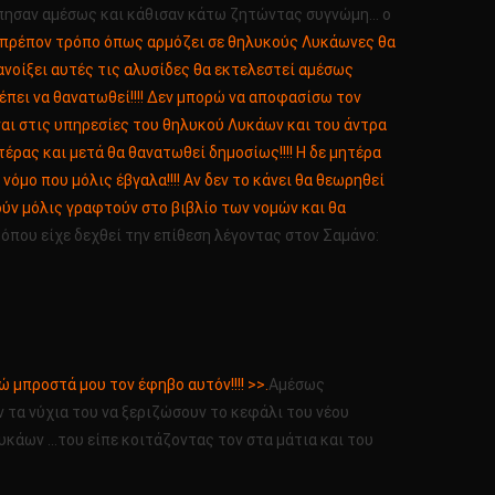
ιώπησαν αμέσως και κάθισαν κάτω ζητώντας συγνώμη… ο
ον πρέπον τρόπο όπως αρμόζει σε θηλυκούς Λυκάωνες θα
ανοίξει αυτές τις αλυσίδες θα εκτελεστεί αμέσως
έπει να θανατωθεί!!!! Δεν μπορώ να αποφασίσω τον
είναι στις υπηρεσίες του θηλυκού Λυκάων και του άντρα
έρας και μετά θα θανατωθεί δημοσίως!!!! Η δε μητέρα
όμο που μόλις έβγαλα!!!! Αν δεν το κάνει θα θεωρηθεί
ούν μόλις γραφτούν στο βιβλίο των νομών και θα
που είχε δεχθεί την επίθεση λέγοντας στον Σαμάνο:
ώ μπροστά μου τον έφηβο αυτόν!!!! >>.
Αμέσως
 τα νύχια του να ξεριζώσουν το κεφάλι του νέου
Λυκάων …του είπε κοιτάζοντας τον στα μάτια και του