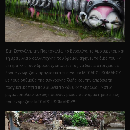
Στη Σενεγάλη, την Πορτογαλία, το Βερολίνο, το Άμστερνταμ και
τη Βραζιλία ο καλλιτέχνης του δρόμου αφήνει το δικό του <<
στίγμα >> στους δρόμους, επιλέγοντας να δώσει στοιχεία σε
όσους γνωρίζουν πραγματικά τι είναι το MEGAPOLISOMANCY
με τους ρυθμούς της σύγχρονης ζωής και την απρόσωπη
πραγματικότητα που βιώνει το κάθε << πλήρωμα >> στις
μεγαλουπόλεις καθώς παίρνουν μέρος στις δραστηριότητες
που ονομάζετε MEGAPOLISOMANCY!!!!!