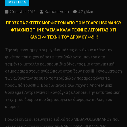
ΜΥΣΤΗΡΙΑ
Saman Lycan
Στο
20 Ιουνίου 2013
4 Σχόλια
ΠΡΟΣΩΠΑ
ΠΡΟΣΩΠΑ ΣΚΕΠΤΟΜΟΡΦΙΣΤΩΝ ΑΠΟ ΤΟ MEGAPOLISOMANCY
ΣΚΕΠΤΟΜΟΡΦΙΣΤΩ
ΦΤΙΑΧΝΕΙ ΣΤΗΝ ΒΡΑΖΙΛΙΑ ΚΑΛΛΙΤΕΧΝΗΣ ΛΕΓΟΝΤΑΣ ΟΤΙ
ΑΠΟ
ΚΑΝΕΙ << ΤΕΧΝΗ ΤΟΥ ΔΡΟΜΟΥ >>!!!!!
ΤΟ
MEGAPOLISOMANC
Την σήμερον ήμερα οι μεγαλουπόλεις δεν έχουν πλέον την
ΦΤΙΑΧΝΕΙ
φινέτσα που είχαν κάποτε, περιβάλλονται παντού από
ΣΤΗΝ
ΒΡΑΖΙΛΙΑ
τσιμέντο, μέταλλο και σκουπίδια δίνοντας μια αποπνικτική
ΚΑΛΛΙΤΕΧΝΗΣ
ατμόσφαιρα στους ανθρώπους όπου ζουν εκεί!!!! Η ενσωμάτωση
ΛΕΓΟΝΤΑΣ
των ανθρώπων σε αυτό το περιβάλλον παραμορφώνει τα
ΟΤΙ
πρόσωπά τους!!!! Ο Βραζιλιάνος καλλιτέχνης Andre Muniz
ΚΑΝΕΙ
Gonzaga ( Αντρέ Μανίζ Γκονζάγκα ) υλοποιεί την εντυπωσιακή
<<
τέχνη του δρόμου που δημιουργεί σε διάφορες πόλεις του
ΤΕΧΝΗ
κόσμου.
ΤΟΥ
ΔΡΟΜΟΥ
Πολλοί είναι οι ερευνητές ειδικά του MEGAPOLISOMANCY που
>>!!!!!
λένε ότι ο Αντρέ είναι ενας MEGAPOLISARTSOMANCER