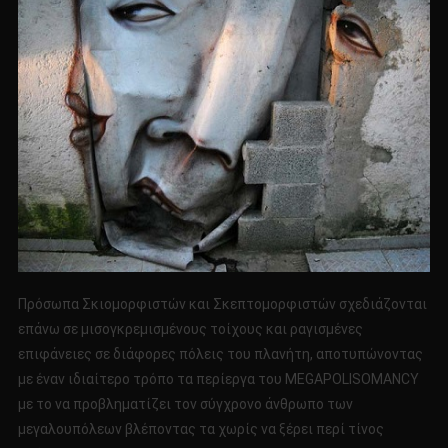
Πρόσωπα Σκιομορφιστών και Σκεπτομορφιστών σχεδιάζονται
επάνω σε μισογκρεμισμένους τοίχους και ραγισμένες
επιφάνειες σε διάφορες πόλεις του πλανήτη, αποτυπώνοντας
με έναν ιδιαίτερο τρόπο τα περίεργα του MEGAPOLISOMANCY
με το να προβληματίζει τον σύγχρονο άνθρωπο των
μεγαλουπόλεων βλέποντας τα χωρίς να ξέρει περί τίνος