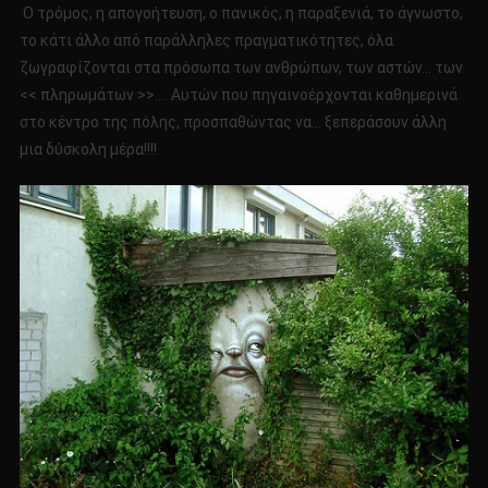
Ο τρόμος, η απογοήτευση, ο πανικός, η παραξενιά, το άγνωστο,
το κάτι άλλο από παράλληλες πραγματικότητες, όλα
ζωγραφίζονται στα πρόσωπα των ανθρώπων, των αστών… των
<< πληρωμάτων >>…. Αυτών που πηγαινοέρχονται καθημερινά
στο κέντρο της πόλης, προσπαθώντας να… ξεπεράσουν άλλη
μια δύσκολη μέρα!!!!