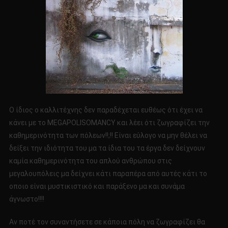
Ο ίδιος ο καλλιτέχνης δεν παραδέχεται ευθέως ότι έχει να
κάνει με το MEGAPOLISOMANCY και λέει ότι ζωγραφίζει την
καθημερινότητα των πόλεων!!;!! Είναι εύλογο να μην θέλει να
δείξει την ιδιότητα του μα τα ίδια του τα έργα δεν δείχνουν
καμία καθημερινότητα του απλού ανθρώπου στις
μεγαλουπόλεις μα δείχνει κάτι παραπέρα από αυτές κάτι το
οποιο είναι μυστικιστικό και παράξενο μα και συνάμα
άγνωστο!!!!
Αν ποτέ τον συναντήσετε σε κάποια πόλη να ζωγραφίζει θα