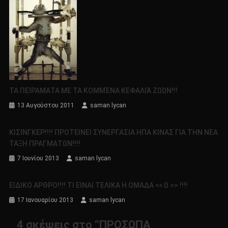
ΤΑ ΠΕΙΡΑΜΑΤΑ ΜΕ ΤΑ ΚΟΜΜΈΝΑ ΚΕΦΑΛΙΆ ΖΩΏΝ!!!
13 Αυγούστου 2011
saman lycan
ΚΙΣΙΝΓΚΕΡ!!!! ΠΡΟΤΕΙΝΕΙ ΣΥΝΕΡΓΑΣΙΑ ΗΠΑ ΚΙΝΑΣ ΓΙΑ ΤΗΝ ΝΕΑ
ΤΑΞΗ ΠΡΑΓΜΑΤΩΝ!!!!
7 Ιουνίου 2013
saman lycan
ΕΙΔΙΚΟ ΑΡΘΡΟ!!!! ΤΙ ΕΙΝΑΙ ΤΕΛΙΚΑ Η ΟΜΑΔΑ << Ω >> !!!!
17 Ιανουαρίου 2013
saman lycan
4 σκέψεις στο “
ΠΡΟΣΩΠΑ