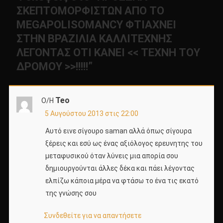
ΣΚΕΠΤΟΜΟΡΦΙΣΤΩΝ ΑΠΟ ΤΟ
MEGAPOLISOMANCY ΦΤΙΑΧΝΕΙ
ΣΤΗΝ ΒΡΑΖΙΛΙΑ ΚΑΛΛΙΤΕΧΝΗΣ
ΛΕΓΟΝΤΑΣ ΟΤΙ ΚΑΝΕΙ << ΤΕΧΝΗ ΤΟΥ
ΔΡΟΜΟΥ >>!!!!!
”
Teo
Ο/Η
5 Αυγούστου 2013 στις 22:00
Αυτό εινε σίγουρο saman αλλά όπως σίγουρα
ξέρεις και εσύ ως ένας αξιόλογος ερευνητης του
μεταφυσικού όταν λύνεις μια απορία σου
δημιουργούνται άλλες δέκα και πάει λέγοντας
ελπίζω κάποια μέρα να φτάσω το ένα τις εκατό
της γνώσης σου
Συνδεθείτε για να απαντήσετε