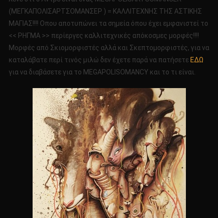
(MEΓΚΑΠΟΛΙΣΑΡΤΣΟΜΑΝΣΕΡ ) = ΚΑΛΛΙΤΕΧΝΗΣ ΤΗΣ ΑΣΤΙΚΗΣ
ΜΑΓΙΑΣ!!!! Oπου αποτυπώνει τα σημεία όπου έχει εμφανιστεί το
<< ΡΗΓΜΑ >> περίεργες καλλιτεχνικές απόκοσμες μορφές!!!!
Μορφές από Σκιομορφιστές αλλά και Σκεπτομορφιστές, για να
καταλάβατε περί τινός μιλώ δεν έχετε παρά να πατήσετε
ΕΔΩ
για να διαβάσετε για το MEGAPOLISOMANCY και το τι είναι.