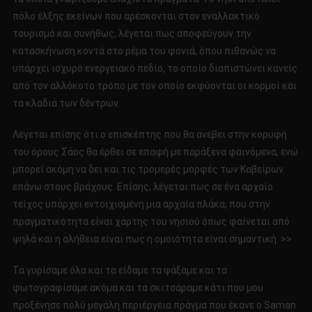
πόλο έλξης εκείνων που αρέσκονται στον εναλλακτικό
τουρισμό και συνήθως, λέγεται πως αποφεύγουν την
κατασκήνωση κοντά στο ρέμα του φονιά, όπου πιθανώς να
υπάρχει ισχυρό ενεργειακό πεδίο, το οποίο διαπιστώνει κανείς
από τον αλλόκοτο τρόπο με τον οποίο εκφύονται οι κορμοί και
τα κλαδιά των δέντρων.
Λέγεται επίσης ότι ο επισκέπτης που θα ανέβει στην κορυφή
του όρους Σάος θα έρθει σε επαφή με παράξενα φαινόμενα, ενώ
μπορεί ακόμη να δει και τις τρομερές μορφές των Καβείρων
επάνω στους βράχους. Επίσης, λέγεται πως σε ένα αρχαίο
τείχος υπάρχει εντοιχισμένη μια αρχαία πλάκα, που στην
πραγματικότητα είναι χάρτης του νησιού όπως φαίνεται από
ψηλά και η αλήθεια είναι πως η ομοιότητα είναι σημαντική. >>
Τα γυρίσαμε όλα και τα είδαμε τα ψάξαμε και τα
φωτογραφίσαμε ακόμα και τα σκιτσάραμε κάτι που μου
προξένησε πολύ μεγάλη περιέργεια πράγμα που έκανε ο Saman