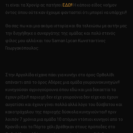
τι είναι τα Χρονίρ ας πατήσει
ΕΔΩ!!
Η κάποιο είδος νοήμον
όντος όπου ούτε καν έχουμε φανταστεί ότι μπορεί να υπάρχει!!
Θα σας πω και μια ακόμα ιστορία και θα τελειώσω με αυτήν μας
την διηγήθηκε ο συνεργάτης της ομάδας και πολύ στενός
φίλος μου αλλά και του Saman Lycan Κωνσταντίνος
Γεωργακόπουλος:
Στην Αργολίδα είχανε πάει για κυνήγι στο όρος Ορθολίθι
απέναντι από το όρος Αδέρες μια ομάδα γουρουνοκυνηγών!!
κυνηγούσαν αγριογούρουνα όπου εδώ και μια δεκαετία τα
έχουν ρίξει!! περιοχή δεν είχε γουρούνια δεν είχε και έχουν
αυγατίσει και έχουν γίνει πολλά αλλά λόγο του δύσβατου και
κακοτράχαλου της περιοχής δύσκολα κυνηγιούνται!! πριν
λοιπόν 7 χρόνια μια ομάδα 10 ατόμων ντόπιοι κυνηγοί από το
Κρανίδι και το Πόρτο χέλι βρέθηκαν στους πρόποδες στο