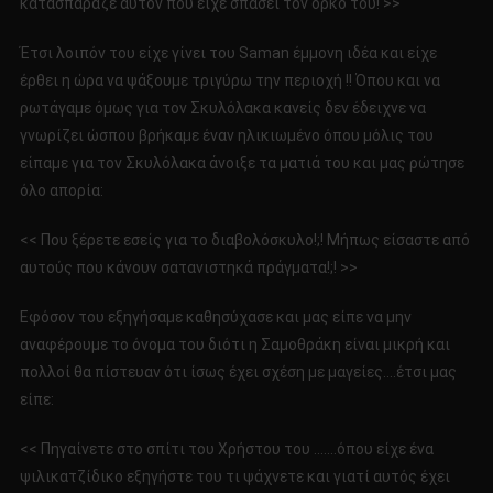
κατασπάραζε αυτόν που είχε σπάσει τον όρκο του! >>
Έτσι λοιπόν του είχε γίνει του Saman έμμονη ιδέα και είχε
έρθει η ώρα να ψάξουμε τριγύρω την περιοχή !! Όπου και να
ρωτάγαμε όμως για τον Σκυλόλακα κανείς δεν έδειχνε να
γνωρίζει ώσπου βρήκαμε έναν ηλικιωμένο όπου μόλις του
είπαμε για τον Σκυλόλακα άνοιξε τα ματιά του και μας ρώτησε
όλο απορία:
<< Που ξέρετε εσείς για το διαβολόσκυλο!;! Μήπως είσαστε από
αυτούς που κάνουν σατανιστηκά πράγματα!;! >>
Εφόσον του εξηγήσαμε καθησύχασε και μας είπε να μην
αναφέρουμε το όνομα του διότι η Σαμοθράκη είναι μικρή και
πολλοί θα πίστευαν ότι ίσως έχει σχέση με μαγείες….έτσι μας
είπε:
<< Πηγαίνετε στο σπίτι του Χρήστου του …….όπου είχε ένα
ψιλικατζίδικο εξηγήστε του τι ψάχνετε και γιατί αυτός έχει