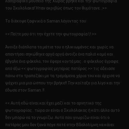
λαογραφικό μουσείο της Χώρας βρήκε και την φωτογραφία
του Σκυλόλακα! Ήταν ακριβώς όπως τον θυμότανε…>>
Το διέκοψε ξαφνικά ο Saman λέγοντας του:
<< Πείτε μου ότι την έχετε την φωτογραφία !;! >>
Άνοιξε διάπλατα τα μάτια του ο ηλικιωμένος και χωρίς να
απαντήσει σηκώθηκε αργά αργά άνοιξε ένα παλιό κομό και
έβγαλε ένα φάκελο, τον έφερε κοντά μας…ο φάκελος έγραφε
από έξω << φωτογραφίες μητέρας πατέρας >> τις άδειασε
πάνω στο τραπεζάκι με τα τρεμάμενα χέρια του και άρχισε να
ψάχνει μια μια ώσπου την βρήκε!! Την κοίταξε για λίγο και την
έδωσε στον Saman..!!
<< Αυτή εδώ είναι και έχει μαζί και το αρνητικό της
φωτογραφίας…τώρα αν είναι ο Σκυλόλακας ή κάτι άλλο αυτό
δεν μπορώ να το γνωρίζω. Αυτό που γνωρίζω είναι ότι ο
πατέρας μου δεν ξανά πήγε ποτέ στην Βδελολίμνη να κάνει