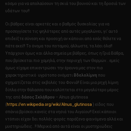
κόσμο για να απολαύσουν τη σκιά του βουνού και τη δροσιά των
υδάτων του!!
Οι βάθρες είναι αρκετές και ο βαθμός δυσκολίας για να
προσεγγίσετε τις ψηλότερες από αυτές μεγαλώνει, γι’ αυτό
επιδείξτε σύνεση και προσοχή αν κάποιοι από εσάς θέλετε να
πάτε εκεί!! Το όνομα του ποταμού, άλλωστε, τα λέει όλα!!
Υπάρχουν όμως και άλλα σημεία με βάθρες, όπως η Γριά Βάθρα,
που βρίσκεται πιο χαμηλά, στην περιοχή των Θερμών… εμείς
όμως είχαμε επικεντρώσει την έρευνα μας στον πιο
χαρακτηριστικό υγρότοπο ονόματι
Βδελολίμνη
που
σχηματίζεται στις εκβολές του Φονιά!! Είναι μια ρηχή λίμνη
δίπλα στην θάλασσα που καλύπτεται στο μεγαλύτερο μέρος
της από
δάσος Σκλήθρου
– Alnus glutinosa
(
https://en.wikipedia.org/wiki/Alnus_glutinosa
) είδος που
σπάνια βρίσκει κανείς στα νησιά του Αιγαίου!! Εκεί κάποιοι
ντόπιοι είχαν δει πολλές φορές παράξενα φαινόμενα αλλά και
μυστηριώδεις…!! Μερικά από αυτά είναι οι μυστηριώδεις