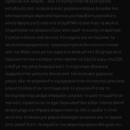
Ορθολίθι και Αδέρες….ενώ το κυνήγι ήταν σε εξέλιξη και
καταδίωξη από τα σκυλιά ενός μεγάλου κάπρου ένιωσαν ένα
απότομο ρεύμα αέρα απότομα και μια παράξενη μυρουδιά η
οποία άφηνε μια ξινίλα στο στόμα!! Μετά από λίγο τα σκυλιά
σταμάτησαν να γλαφουνίζουν απότομα!! το κυνήγι σταμάτησε
έτρεξαν κάποιοι από αυτούς στο σημείο και αντίκρισαν τα
σκυλιά λουφαγμένα και τρομοκρατημένα δεν κουνιόντουσαν
από την θέση τους με την ουρά στα σκέλια!! στα 30 μέτρα ποιο
πέρα κοίτονταν ο κάπρος όπου πρέπει να ζύγιζε γύρω στα 250
κιλά!! με την μόνη διαφορά κάτι το είχε κόψει βίαια και
άγαρμπα στην μέση και έλειπε από την κοιλιακή χώρα και
μπρος όλο το γουρούνι!! η αιμορραγία ήταν έντονη και μόνο εκεί
μπροστά όπου ήταν το πτώμα από το γουρούνι!! όταν το
αντίκρισαν είχε ακόμα σπασμούς μικρούς το μισό πτώμα!! ήταν
σαν κάτι τεράστιο να το έχει δαγκώσει!! δεν είδαν τίποτα άλλο!!
ακόμα μέχρι και σήμερα αναρωτιούνται όλη η ομάδα τι ήταν
αυτό που το έκανε μια χαψιά ολόκληρο γουρούνι και το άφησε
στην μέση!! διότι τα σημάδια του ακρωτηριασμού έδειχναν ότι