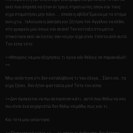
εκεί που έπρεπε να ήταν οι τρεις στρατιώτες όπου και τους
είχα σταματήσει μην πάνε…… έπεσε η οβίδα! Έμεινα με το στόμα
ανοιχτώ…τελείωσε η άσκηση και ζήτησα τον Αγγέλου να έλθει
στο γραφείο μου όπως και έκανε! Τον κοίταξα στα μάτια
στεκότανε εκεί ακίνητος σαν να μην είχε γίνει τίποτα από αυτά.
Του είπα τότε:
<<Μπορείς να μου εξηγήσεις τι έγινε εάν θέλεις σε παρακαλώ!;!
>>
Μου απάντησε ότι δεν καταλάβαινε τι του έλεγα…. Σάστισα…τα
είχα ζήσει…δεν ήταν φαντασία μου! Τότε του είπα:
<<Δεν πρόκειται να πω σε κανέναν κάτι ..αυτό που θέλω να σου
πω είναι ένα ευχαριστώ δεν θέλω να μάθω πως και τι.
Και τότε μου απάντησε: