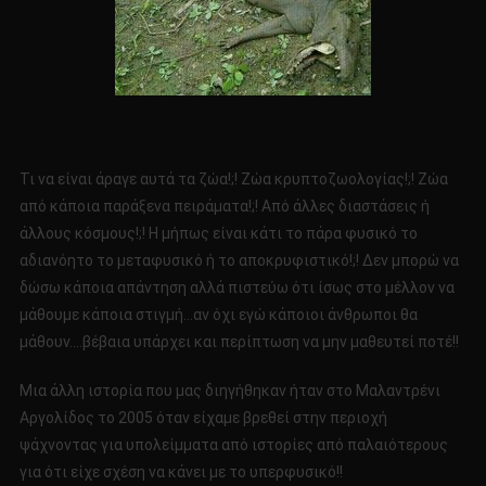
Τι να είναι άραγε αυτά τα ζώα!;! Ζώα κρυπτοζωολογίας!;! Ζώα
από κάποια παράξενα πειράματα!;! Από άλλες διαστάσεις ή
άλλους κόσμους!;! Η μήπως είναι κάτι το πάρα φυσικό το
αδιανόητο το μεταφυσικό ή το αποκρυφιστικό!;! Δεν μπορώ να
δώσω κάποια απάντηση αλλά πιστεύω ότι ίσως στο μέλλον να
μάθουμε κάποια στιγμή…αν όχι εγώ κάποιοι άνθρωποι θα
μάθουν….βέβαια υπάρχει και περίπτωση να μην μαθευτεί ποτέ!!
Μια άλλη ιστορία που μας διηγήθηκαν ήταν στο Μαλαντρένι
Αργολίδος το 2005 όταν είχαμε βρεθεί στην περιοχή
ψάχνοντας για υπολείμματα από ιστορίες από παλαιότερους
για ότι είχε σχέση να κάνει με το υπερφυσικό!!