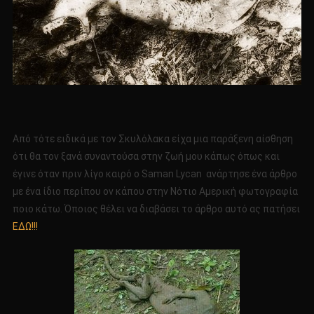
Από τότε ειδικά με τον Σκυλόλακα είχα μια παράξενη αίσθηση
ότι θα τον ξανά συναντούσα στην ζωή μου κάπως όπως και
έγινε όταν πριν λίγο καιρό ο Saman Lycan ανάρτησε ένα άρθρο
με ένα ίδιο περίπου ον κάπου στην Νότιο Αμερική φωτογραφία
ποιο κάτω. Όποιος θέλει να διαβάσει το άρθρο αυτό ας πατήσει
ΕΔΩ!!!