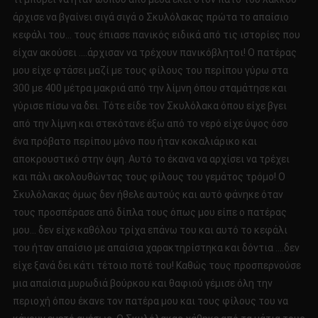
άρχισε να βγαίνει σιγά σιγά ο Σκυλόλακας πρώτα το απαίσιο
κεφάλι του… τους έπιασε πανικός ειδικά από τις ιστορίες που
είχαν ακούσει ….άρχισαν να τρέχουν πανικόβλητοι! Ο πατέρας
μου είχε φτάσει μαζί με τους φίλους του περίπου γύρω στα
300 με 400 μέτρα μακριά από την λίμνη όπου σταμάτησε και
γύρισε πίσω να δει. Τότε είδε τον Σκυλόλακα όπου είχε βγει
από την λίμνη και στεκότανε έξω από το νερό είχε ύψος όσο
ένα πρόβατο περίπου μόνο που ήταν κοκαλιάρικο και
αποκρουστικό στην όψη. Αυτό το έκανα να αρχίσει να τρέχει
και πάλι ακολουθώντας τους φίλους του γεμάτος τρόμο! Ο
Σκυλόλακας όμως δεν ήθελε αυτούς και αυτό φάνηκε όταν
τους προσπέρασε από δίπλα τους όπως μου είπε ο πατέρας
μου… δεν είχε καθόλου τρίχα επάνω του και αυτό το κεφάλι
του ήταν απαίσιο με απαίσια χαρακτηρίστηκα και δόντια ….δεν
είχε ξανά δει κάτι τέτοιο ποτέ του! Καθώς τους προσπερνούσε
μια απαίσια μυρωδιά βούρκου και θαφιού γέμισε όλη την
περιοχή όπου έκανε τον πατέρα μου και τους φίλους του να