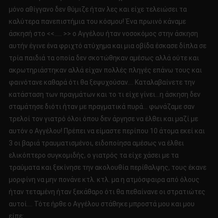
μόνο αθίγγανο δεν θύμιζε ήταν λες και είχε τελειώσει τα
καλύτερα πανεπιστήμια του κόσμου! Ένα πρωινό κάναμε
άσκησή στο <<….. >> ο Αγγέλου ήταν νοσοκόμος στην άσκηση
αυτήν έγινε ένα φριχτό ατύχημα και μια οβίδα έσκασε δίπλα σε
τρία παιδιά τα οποία δεν σκοτώθηκαν αμέσως αλλά ούτε και
ακρωτηριάστηκαν αλλά είχαν πολλές πληγές επάνω τους και
φαινότανε καθαρά ότι θα ξεψυχούσαν…. Καταλαβαίνετε την
κατάσταση των πραγμάτων και το τι είχε γίνει…η άσκηση δεν
σταμάτησε διότι ήταν με πραγματικά πυρά… φωνάζαμε σαν
τρελοί τον γιατρό όλοι όπου δεν άργησε να έλθει και μαζί με
αυτόν ο Αγγέλου! Πρέπει να είμαστε περίπου 10 άτομα εκεί και
3 οι βαριά τραυματισμένοι, ειδοποίησα αμέσως να έλθει
ελικόπτερο συγκομιδής, ο γιατρός τα είχε χάσει με τα
τραύματα και ξεκίνησε την ακολουθία περίθαλψης, τους έκανε
μορφίνη να μην πονάνε κτλ. κτλ. μα η ατμόσφαιρα από όλους
ήταν τεταμένη ήταν ξεκάθαρο ότι θα πεθαίνανε οι στρατιώτες
αυτοί…. Τότε ήρθε ο Αγγέλου στάθηκε μπροστά μου και μου
είπε: