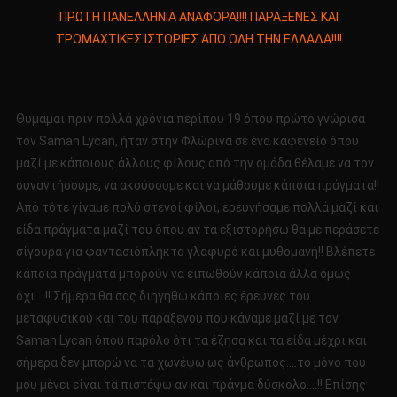
ΠΡΩΤΗ
ΠΡΩΤΗ ΠΑΝΕΛΛΗΝΙΑ ΑΝΑΦΟΡΑ!!!! ΠΑΡΑΞΕΝΕΣ ΚΑΙ
ΠΑΝΕΛΛΗΝΙΑ
ΤΡΟΜΑΧΤΙΚΕΣ ΙΣΤΟΡΙΕΣ ΑΠΟ ΟΛΗ ΤΗΝ ΕΛΛΑΔΑ!!!!
ΑΝΑΦΟΡΑ!!!!
ΠΑΡΑΞΕΝΕΣ
ΚΑΙ
ΤΡΟΜΑΧΤΙΚΕΣ
Θυμάμαι πριν πολλά χρόνια περίπου 19 όπου πρώτο γνώρισα
ΙΣΤΟΡΙΕΣ
τον Saman Lycan, ήταν στην Φλώρινα σε ένα καφενείο όπου
ΑΠΟ
μαζί με κάποιους άλλους φίλους από την ομάδα θέλαμε να τον
ΟΛΗ
συναντήσουμε, να ακούσουμε και να μάθουμε κάποια πράγματα!!
ΤΗΝ
ΕΛΛΑΔΑ!!!!
Από τότε γίναμε πολύ στενοί φίλοι, ερευνήσαμε πολλά μαζί και
είδα πράγματα μαζί του όπου αν τα εξιστορήσω θα με περάσετε
σίγουρα για φαντασιόπληκτο γλαφυρό και μυθομανή!! Βλέπετε
κάποια πράγματα μπορούν να ειπωθούν κάποια άλλα όμως
όχι….!! Σήμερα θα σας διηγηθώ κάποιες έρευνες του
μεταφυσικού και του παράξενου που κάναμε μαζί με τον
Saman Lycan όπου παρόλο ότι τα έζησα και τα είδα μέχρι και
σήμερα δεν μπορώ να τα χωνέψω ως άνθρωπος….το μόνο που
μου μένει είναι τα πιστέψω αν και πράγμα δύσκολο….!! Επίσης