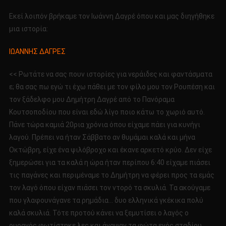
Εκεί λοιπόν βρήκαμε τον Ιωάννη Δαγρέ όπου και μας διηγήθηκε
μια ιστορία:
ΙΩΑΝΝΗΣ ΔΑΓΡΕΣ
<< Ρωτάτε να σας πουν ιστορίες για νεράιδες και φαντάσματα
ε; θα σας πω εγώ τι έχω πάθει με τον φίλο μου τον Ρουπέση και
τον ξάδελφο μου Δημήτρη Δαγρέ από το Πανόραμα
Κουτσοποδίου που είναι εδώ λίγο ποιο κάτω το χωριό αυτό.
Πάνε τώρα καμιά 20ρια χρόνια όπου είχαμε πάει για κυνήγι
λαγού. Πρέπει να ήταν Σάββατο αν θυμάμαι καλά και μήνα
Οκτώβρη, είχε ένα ψιλόβροχο και έκανε αρκετό κρύο. Δεν είχε
ξημερώσει για τα καλά η ώρα ήταν περίπου 6:40 είχαμε πιάσει
τις παγάνες και περιμέναμε το Δημήτρη να φέρει προς τα εμάς
τον λαγό όπου είχαν πιάσει τον ντορό τα σκυλιά. Τα ακούγαμε
που γλαφουνάγανε τα ρημάδια… δυο ελληνικά γκέκικα πολύ
καλά σκυλιά. Τότε προτού κάνει να ξεμυτίσει ο λαγός ο
ουρανός φωτίστηκε λες και άναψαν τα φώτα ενός σταδίου…