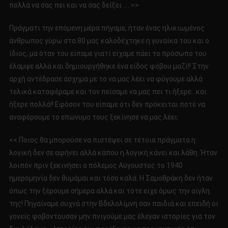
πολλά να σας πει και να σας δείξει …. >>
Πράγματι την επόμενη μέρα πήγαμε, ήταν ένας ηλικιωμένος
άνθρωπος γύρω στα 80 μας καλοδέχτηκε η γυναίκα του και ο
ίδιος, μα όταν του είπαμε γιατί είχαμε πάει το πρόσωπο του
έλαμψε αλλά και δημιουργήθηκε ένα είδος φόβου μαζί!! Στην
αρχή αντέδρασε άσχημα με το να μας λέει να φύγουμε αλλά
τελικά καταφέραμε και τον πείσαμε να μας πει τι ήξερε…και
ήξερε πολλά!! Εφόσον του είπαμε ότι δεν πρόκειται ποτέ να
αναφέρουμε το επώνυμο τους ξεκίνησε να μας λέει:
<< Ποιος θα μπορούσε να πιστέψει σε τέτοια πράγματα η
λογική δεν σε αφήνει αλλά κάπου η λογική κάνει και λάθη .Ήταν
λοιπόν πριν ξεκινήσει ο πόλεμος Αύγουστος το 1940
ημερομηνία δεν θυμάμαι και τόσο καλά. Η Σαμοθράκη δεν ήταν
όπως την ξέρουμε σήμερα αλλά και τότε είχε όμως την αίγλη
της! Πηγαίναμε συχνά στην Βδελολίμνη σαν παιδιά και επειδή οι
γονείς φοβόντουσαν μην πνιγούμε μας έλεγαν ιστορίες για τον