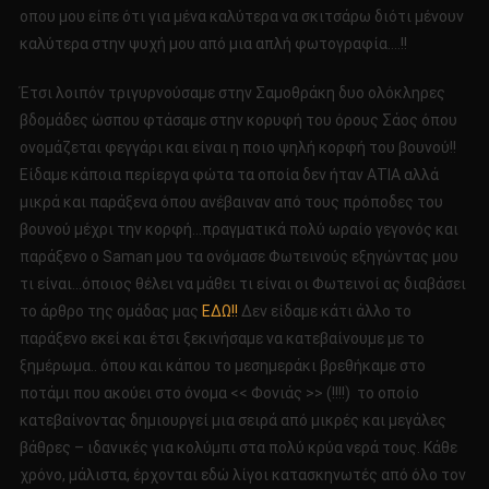
oπου μου είπε ότι για μένα καλύτερα να σκιτσάρω διότι μένουν
καλύτερα στην ψυχή μου από μια απλή φωτογραφία….!!
Έτσι λοιπόν τριγυρνούσαμε στην Σαμοθράκη δυο ολόκληρες
βδομάδες ώσπου φτάσαμε στην κορυφή του όρους Σάος όπου
ονομάζεται φεγγάρι και είναι η ποιο ψηλή κορφή του βουνού!!
Είδαμε κάποια περίεργα φώτα τα οποία δεν ήταν ΑΤΙΑ αλλά
μικρά και παράξενα όπου ανέβαιναν από τους πρόποδες του
βουνού μέχρι την κορφή…πραγματικά πολύ ωραίο γεγονός και
παράξενο ο Saman μου τα ονόμασε Φωτεινούς εξηγώντας μου
τι είναι…όποιος θέλει να μάθει τι είναι οι Φωτεινοί ας διαβάσει
το άρθρο της ομάδας μας
ΕΔΩ!!
Δεν είδαμε κάτι άλλο το
παράξενο εκεί και έτσι ξεκινήσαμε να κατεβαίνουμε με το
ξημέρωμα.. όπου και κάπου το μεσημεράκι βρεθήκαμε στο
ποτάμι που ακούει στο όνομα << Φονιάς >> (!!!!) το οποίο
κατεβαίνοντας δημιουργεί μια σειρά από μικρές και μεγάλες
βάθρες – ιδανικές για κολύμπι στα πολύ κρύα νερά τους. Κάθε
χρόνο, μάλιστα, έρχονται εδώ λίγοι κατασκηνωτές από όλο τον