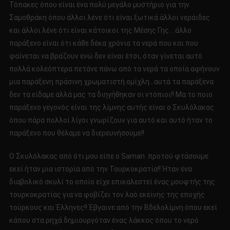
Τόπακες όπου είναι ένα πολύ μεγάλο μυστήριο για την
Σαμοθράκη όπου άλλοι λένε ότι είναι ξωτικά άλλοι νεράιδες
και άλλοι λένε ότι είναι κάτοικοι της Μέσης Γης… άλλο
παράξενο είναι ότι κάθε δέκα χρόνια τα νερά που και που
φαίνεται να βράζουν ενώ δεν είναι έτσι, όταν γίνεται αυτό
πολλά κολεόπτερα πετάνε πάνω από τα νερά τα οποία αφήνουν
μια παράξενη πράσινη χρωματιστή ομίχλη…αυτά τα παράξενα
δεν τα είδαμε αλλά μας τα διηγήθηκαν οι ντόπιοι!! Μα το ποιο
παράξενο γεγονός είναι της λίμνης αυτής είναι ο Σκυλόλακας
όπου πάρα πολλοί λίγοι γνωρίζουν για αυτό και αυτό ήταν το
παράξενο που θέλαμε να διερευνήσουμε!!
Ο Σκυλόλακας από ότι μου είπε ο Saman προτού φτάσουμε
εκεί ήταν μια ιστορία από την Τουρκοκρατία!! Ήταν ένα
διαβολικό σκυλί το οποίο είχε επικαλεστεί ένας μουφτής της
τουρκοκρατίας για να φοβίζει τον λαό εκείνης της εποχής
τούρκους και Έλληνες!! Έβγαινε από την Βδελολίμνη όπου εκεί
κάπου στα ρηχά δημιουργόταν ένας λάκκος όπου το νερό