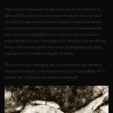
Πήρα την φωτογραφία στα χέρια μου και δεν πίστευα το τι
έβλεπα!! Ένα είδος κυνοειδούς όπου ποτέ μου δεν είχα ξανά
ματαδεί!! Είπαμε πολλά αλλά αυτό όμως το οποίο μου έκανε
εντύπωση ήταν ότι την ιστορία γενικώς του Σκυλόλακα δεν
την γνώριζαν οι Σαμοθρακιώτες ειδικά οι νέοι οι παλαιοί
γνώριζαν από ότι μας είπε ο γέροντας αλλά δεν την μετέδιδαν
όπως είπε για να ξεχαστεί και να μην ξανά εμφανιστεί όπως
είχε δώσει ο τότε παπάς οδηγίες σε όλους…
Εδώ η γνήσια φωτογραφία του Σκυλόλακα που μας έδωσε ο
γέροντας!! Υπάρχει το αρνητικό όπου έχει στην διάθεση του ο
Saman, δεν το αναρτώ για ευνόητου λόγους!!