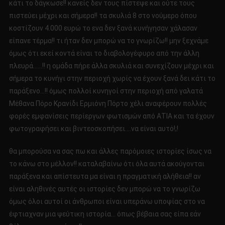
κάτι το δάγκωσε!! κανείς δεν τους πίστεψε και ούτε τους
πιστεύει μέχρι και σήμερα!! τα σκυλιά 8 στο νούμερο όπου
κοστίζουν 4.000 ευρώ το ενα δεν ξανά κυνήγησαν χάλασαν
είπανε τέρμα!! τι ήταν δεν μπορώ να το γνωρίζω!! μην ξεχνάμε
όμως ότι εκεί κοντά είναι το διαβολογέφυρο από την άλλη
πλευρά……!! η ομάδα πήρε άλλα σκυλιά και συνεχίζουν μέχρι και
σήμερα το κυνήγι στην περιοχή χωρίς να έχουν ξανά δει κάτι το
παράξενο…!! όμως πολλοί κυνηγοί στην περιοχή από γαλατά
Μέθανα Πόρο Κρανίδι Ερμιόνη Πόρτο χέλι αναφέρουν πολλές
φορές εμφανίσεις περίεργων φωτισμών από ΑΤΙΑ και τα έχουν
φωτογραφήσει και βιντεοσκοπήσει….να είναι αυτό!;!
θα μπορούσα να σας πω και άλλες παρόμοιες ιστορίες ίσως να
το κάνω στο μέλλον!! καταλαβαίνω ότι όλα αυτά ακούγονται
παράξενα και απίστευτα μα είναι η πραγματική αλήθεια!! αν
είναι αληθινές αυτές οι ιστορίες δεν μπορώ να το γνωρίζω
όμως όλοι αυτοί οι άνθρωποι είναι υπεράνω υποψίας στο να
έφτιαχναν μια ψεύτικη ιστορία… όπως βέβαια σας είπα εάν