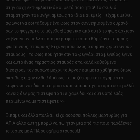
στην αρχή εκτυφλωτικά και μετά ποιο ήπια! Τα σκυλιά
σταμάτησαν το κυνήγι αμέσως το ίδιο και εμείς …είχαμε μείνει
άφωνοι να κοιτάζουμε ένα φως στον συννεφιασμένο ουρανό
σαν το φεγγάρι στο μέγεθος! Ξαφνικά από αυτό το φως άρχισαν
να βγαίνουν πολλά ποιο μικρά φώτα όπου θύμιζαν σταυρούς…
φωτεινούς σταυρούς! Είχε γεμίσει όλος ο ουρανός φωτεινούς
σταυρούς…το φως που ήταν σαν το φεγγάρι στο μέγεθος έγινε
και αυτό ένας τεράστιος σταυρός στα καλά καθούμενα
διέσχισαν τον ουρανό μέχρι το Άργος και μετά χαθήκανε όπως
ακριβώς είχαν έλθει! Αμέσως τα μαζέψαμε και πήγαμε στο
καφενείο να εδώ που είμαστε και είπαμε την ιστορία αυτή αλλά
κανείς δεν μας πίστεψε το τι είχαμε δει και ούτε από εσάς
περιμένω να με πιστέψετε >>.
Είπαμε και άλλα πολλά… είχα ακούσει πολλές μαρτυρίες για
ΑΤΙΑ αλλά αυτή μπορώ να πω ήταν μια από τις ποιο παράξενες
ιστορίες με ΑΤΙΑ σε σχήμα σταυρού!;!