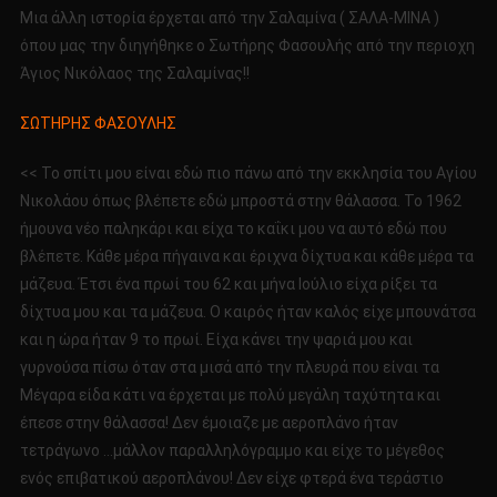
Μια άλλη ιστορία έρχεται από την Σαλαμίνα ( ΣΑΛΑ-ΜΙΝΑ )
όπου μας την διηγήθηκε ο Σωτήρης Φασουλής από την περιοχη
Άγιος Νικόλαος της Σαλαμίνας!!
ΣΩΤΗΡΗΣ ΦΑΣΟΥΛΗΣ
<< Το σπίτι μου είναι εδώ πιο πάνω από την εκκλησία του Αγίου
Νικολάου όπως βλέπετε εδώ μπροστά στην θάλασσα. Το 1962
ήμουνα νέο παληκάρι και είχα το καΐκι μου να αυτό εδώ που
βλέπετε. Κάθε μέρα πήγαινα και έριχνα δίχτυα και κάθε μέρα τα
μάζευα. Έτσι ένα πρωί του 62 και μήνα Ιούλιο είχα ρίξει τα
δίχτυα μου και τα μάζευα. Ο καιρός ήταν καλός είχε μπουνάτσα
και η ώρα ήταν 9 το πρωί. Είχα κάνει την ψαριά μου και
γυρνούσα πίσω όταν στα μισά από την πλευρά που είναι τα
Μέγαρα είδα κάτι να έρχεται με πολύ μεγάλη ταχύτητα και
έπεσε στην θάλασσα! Δεν έμοιαζε με αεροπλάνο ήταν
τετράγωνο …μάλλον παραλληλόγραμμο και είχε το μέγεθος
ενός επιβατικού αεροπλάνου! Δεν είχε φτερά ένα τεράστιο