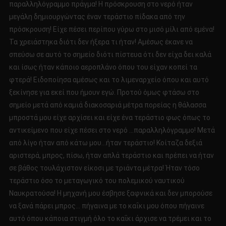
παραλληλόγραμμο πράγμα! Η πρόσκρουση στο νερό ήταν
μεγάλη δημιουργώντας έναν τεράστιο πίδακα από την
πρόσκρουση! Είχε πέσει περίπου γύρω στο μισό μίλι από εμένα!
Τα χρειάστηκα διότι δεν ήξερα τι ήταν! Αμέσως έκανε να
σπεύσω σε αυτό το σημείο διότι πίστευα ότι δεν είχα δει καλά
και ίσως ήταν κάποιο αεροπλάνο όπου του είχαν κοπεί τα
φτερά! Ειδοποίησα αμέσως και το λιμεναρχείο όπου και αυτό
ξεκίνησε για εκεί που ήμουν εγώ. Προτού όμως φτάσω στο
σημείο μετά από καμιά διακοσαριά μέτρα πορείας η θάλασσα
μπροστά μου είχε αρχίσει και είχε ένα τεράστιο φως όπως το
αντικείμενο που είχε πέσει στο νερό …παραλληλόγραμμο! Μετά
από λίγο ήταν από κάτω μου…ήταν τεράστιο! Κοίταζα δεξιά
αριστερά, μπρος, πίσω, ήταν απλά τεράστιο και πρέπει να ήταν
σε βάθος τουλάχιστον είκοσι με τριάντα μέτρα! Ήταν τόσο
τεράστιο όσο το μεταγωγικό του πολεμικού ναυτικού
Ναυκρατούσα! Η μηχανή μου έσβησε ξαφνικά και δεν μπορούσε
να ξανά πάρει μπρος… πήγαινα με το καΐκι μου όπου πήγαινε
αυτό όπου κάποια στιγμή όλο το καΐκι άρχισε να τρέμει και το