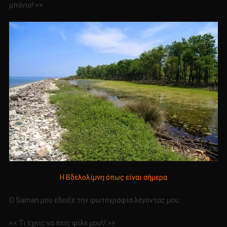
μπάνιο! >>
Η Βδελολίμνη όπως είναι σήμερα
Ο Saman μου έδειξε την φωτογραφία λέγοντας μου:
<< Τι έχεις να πεις φίλε μου!;! >>