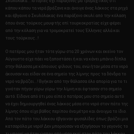
Σκυλόλακα…. Ιστορίες όχι παράξενες μα τρομαχτικές ότι
κάπου κάπου τα νερά βράζανε και άνοιγε ένας λάκκος στα ρηχά
και έβγαινε ο Σκυλόλακας ένα παράξενο σκυλί από την κόλαση
όπου ένας τούρκος μουφτής επί τουρκοκρατίας είχε φέρει
από την κόλαση για να τρομοκρατεί τους Έλληνες αλλά και
τους τούρκους…!
Ο πατέρας μου ήταν τότε γύρω στα 20 χρόνων και εκείνο τον
Αύγουστο είχε πάει να ξαποστάσει ή και να κάνει μπάνιο δίπλα
στην θάλασσα με κάποιους φίλους του, ενώ ήταν μέσα στο νερό
άκουσαν και είδαν σε ένα σημείο της λίμνης προς τα δένδρα το
νερό να βράζει….! Βγήκαν από την θάλασσα όλο απορία για το τι
γινόταν πήγαν γύρω γύρω την λίμνη και έφτασαν στο σημείο
αυτό. Είδανε από ότι μου είπε ο πατέρας μου στο σημείο αυτό
να έχει δημιουργηθεί ένας λάκκος μέσα στο νερό στον πάτο της
λίμνης όπου είχε βάθος περίπου ένα μέτρο και άνοιγμα το ίδιο.
Από τον πάτο του λάκκου έβγαιναν φυσαλίδες όπως βράζει μια
κατσαρόλα με νερό! Δεν μπορούσαν να εξηγήσουν το γεγονός το
τι μπορεί να ήταν ώσπου από μέσα εκεί στον πάτο του λάκκου