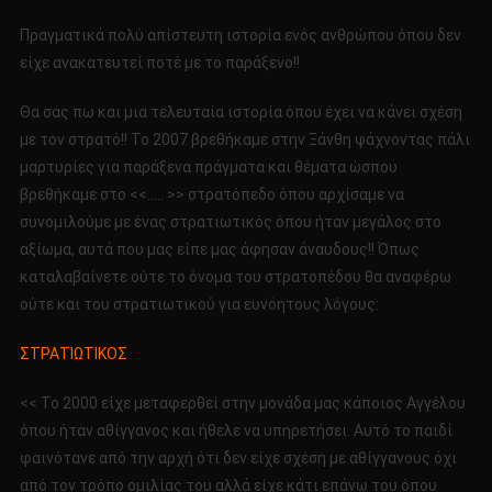
Πραγματικά πολύ απίστευτη ιστορία ενός ανθρώπου όπου δεν
είχε ανακατευτεί ποτέ με το παράξενο!!
Θα σας πω και μια τελευταία ιστορία όπου έχει να κάνει σχέση
με τον στρατό!! Το 2007 βρεθήκαμε στην Ξάνθη ψάχνοντας πάλι
μαρτυρίες για παράξενα πράγματα και θέματα ώσπου
βρεθήκαμε στο <<….. >> στρατόπεδο όπου αρχίσαμε να
συνομιλούμε με ένας στρατιωτικός όπου ήταν μεγάλος στο
αξίωμα, αυτά που μας είπε μας άφησαν άναυδους!! Όπως
καταλαβαίνετε ούτε το όνομα του στρατοπέδου θα αναφέρω
ούτε και του στρατιωτικού για ευνόητους λόγους:
ΣΤΡΑΤΙΩΤΙΚΟΣ
<< Το 2000 είχε μεταφερθεί στην μονάδα μας κάποιος Αγγέλου
όπου ήταν αθίγγανος και ήθελε να υπηρετήσει. Αυτό το παιδί
φαινότανε από την αρχή ότι δεν είχε σχέση με αθίγγανους όχι
από τον τρόπο ομιλίας του αλλά είχε κάτι επάνω του όπου