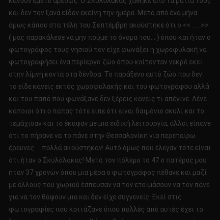
κάνουν εμετό αμέσως. Ο Σκυλόλακας χάθηκε από τα μάτια τους
και δεν τον ξανά είδαν εκείνη την ημέρα. Μετά από ένα μήνα
όμως κάπου στα τέλη του Σεπτέμβρη ακούστηκε ότι ο << ….. >>
( μας παρακάλεσε να μην πούμε το όνομα του….) όπου και ήταν ο
φωτογράφος τους νησιού τον είχε φωνάξει η χωροφυλακή να
φωτογραφήσει ένα περίεργο ζώο όπου κοίτονταν νεκρό εκεί
στην λίμνη κοντά στα δένδρα. Το παράξενο αυτό ζώο που δεν
το είδε κανείς εκτός χωροφυλακής και του φωτογράφου αλλά
και του παπά που φωνάξανε δεν ξέρεις κανείς τι απέγινε. Λένε
κάποιοι ότι ο πάπας τότε είπε ότι είναι δαιμόνιο σκυλί και το
τεμάχισαν και το έκαψαν με μια ειδική λειτουργία, άλλοι είπανε
ότι το πήρανε να το πάνε στην Θεσσαλονίκη για περεταίρω
έρευνες ….πολλά ακούστηκαν! Αυτό όμως που έλεγαν τότε είναι
ότι ήταν ο Σκυλόλακας! Μετά τον πόλεμο το 47 ο πατέρας μου
ήταν 37 χρονών όπου μια μέρα ο φωτογράφος πέθανε και μαζί
με άλλους του χωριού έσπευσαν να τον ετοιμάσουν να τον πάνε
για να τον θάψουν μια και δεν είχε συγγενείς. Εκεί στις
φωτογραφίες που κοιτάζανε όπου πολλές από αυτές έχει το