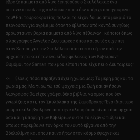
έβραζε και μετά από λίγο ξεπηδούσε ο Σκυλόλακας ένα
σατανικό σκυλί της κολάσεως όπου δεν υπήρχε προηγούμενο
του!! Επί τουρκοκρατίας πολλοί το είχαν δει μα από μακριά το
περνούσαν για αγρίμι μα όταν το έβλεπαν από κοντά συνήθως
αρρώσταιναν βαριά και μετά από λίγο πέθαιναν… κάποιοι όπως
ο λαογράφος Άγγελος Δευταιρέος όπου και αυτός είχε πει
στον Saman για τον Σκυλόλακα πίστευε ότι ήταν από την
αρχαιότητα και ήταν ένα είδος φύλακας των Καβείρων!!
Θυμάμαι τον Saman που μου είπε τι του είχε πει ο Δευταιρέος:
<< … ξέρεις πόσα παράξενα έχει η χώρα μας; Τα μέρη μας και τα
χωριά μας; Μα τι ρωτώ εσύ ψάχνεις μια ζωή και αν ήσουν
λαογράφος θα είχες γράψει δέκα βιβλία, να όμως που δεν
γνωρίζεις κάτι, τον Σκυλόλακα της Σαμοθράκης! Ένα ιδιαίτερο
μαύρο σκύλο βγαλμένο από την κόλαση όπου είναι τόσο αρχαίο
όσο και η ύπαρξη των Καβείριων αυτοί το είχαν φτιάξει και
όποιος παρέμβαινε τον όρκο του αυτό έβγαινε από την
Βδελολίμνη και όπου και να ήταν στον κόσμο έψαχνε και