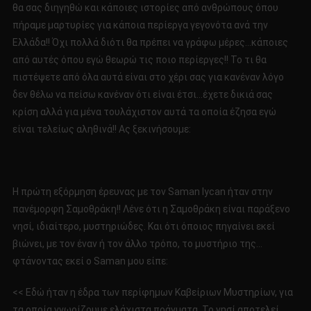
θα σας διηγηθώ και κάποιες ιστορίες από ανθρώπους όπου
πήραμε μαρτυρίες για κάποια περίεργα γεγονότα ανά την
Ελλάδα!! Όχι πολλά διότι θα πρέπει να γράφω μέρες…κάποιες
από αυτές όπου εγώ θεωρώ τις ποιο περίεργες!! Το τι θα
πιστέψετε από όλα αυτά είναι στο χέρι σας για κανέναν λόγο
δεν θέλω να πείσω κανέναν ότι είναι έτσι…έχετε δικιά σας
κρίση αλλά για μένα τουλάχιστον αυτά τα οποία έζησα εγώ
είναι τελείως αληθινά!! Ας ξεκινήσουμε:
Η πρώτη εξόρμηση έρευνας με τον Saman lycan ήταν στην
πανέμορφη Σαμοθράκη!! Λένε ότι η Σαμοθράκη είναι παράξενο
νησί, ιδιαίτερο, μυστηριώδες. Και ότι όποιος πηγαίνει εκεί
βιώνει, με τον έναν ή τον άλλο τρόπο, το μυστήριo της…
φτάνοντας εκεί ο Saman μου είπε:
<< Εδώ ήταν η έδρα των περίφημων Καβείριων Μυστηρίων, για
τα οποία γνωρίζουμε ελάχιστα πράγματα. Το νησί αποτελεί