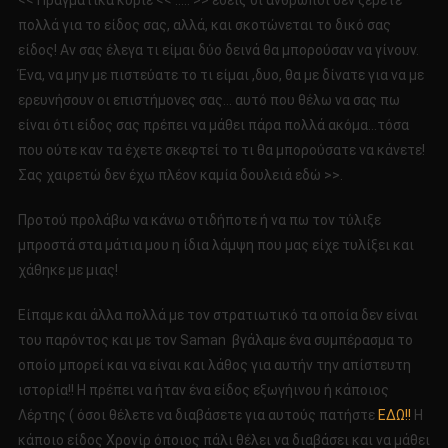
<< Πραγματικά κύριε << ….. >> εσείς οι άνθρωποι δεν ξέρετε
πολλά για το είδος σας, αλλά, και σκοτώνεται το δικό σας
είδος! Αν σας έλεγα τι είμαι δύο δεινά θα μπορούσαν να γίνουν.
Ένα, να μην με πιστεύατε το τι είμαι ,δυο, θα με δίνατε για να με
ερευνήσουν οι επιστήμονες σας… αυτό που θέλω να σας πω
είναι ότι είδος σας πρέπει να μάθει πάρα πολλά ακόμα…τόσα
που ούτε καν τα έχετε σκεφτεί το τι θα μπορούσατε να κάνετε!
Σας χαιρετώ δεν έχω πλέον καμία δουλειά εδώ >>.
Προτού προλάβω να κάνω οτιδήποτε ή να πω τον τύλιξε
μπροστά στα μάτια μου η ίδια λάμψη που μας είχε τυλίξει και
χάθηκε με μιας!
Είπαμε και άλλα πολλά με τον στρατιωτικό τα οποία δεν είναι
του παρόντος και με τον Saman βγάλαμε ένα συμπέρασμα το
οποίο μπορεί και να είναι και λάθος για αυτήν την απίστευτη
ιστορία!! Η πρέπει να ήταν ένα είδος εξωγήινου ή κάποιος
Λέρτης ( όσοι θέλετε να διαβάσετε για αυτούς πατήστε
ΕΔΩ!!
Η
κάποιο είδος Χρονίρ όποιος πάλι θέλει να διαβάσει και να μάθει