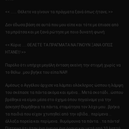
<< ……. Θέλετε να γίνουν τα πράγματα ξανά όπως ήτανε; >>
Δεν έδωσα βάση σε αυτά που μου είπε και τότε με έπιασε από
τα μπράτσα και με ξανά ρώτησε με ποιο δυνατή φωνή:
<< Κύριε ……ΘΕΛΕΤΕ ΤΑ ΠΡΑΓΜΑΤΑ ΝΑ ΓΙΝΟΥΝ ΞΑΝΑ ΟΠΩΣ
ΗΤΑΝΕ!;! >>
Παρόλο ότι υπήρχε μεγάλη ένταση εκείνη την στιγμή χωρίς να
το θέλω ..μου βγήκε του είπα ΝΑΙ!!
Αμέσως ο Αγγέλου άρχισε να λάμπει ολόκληρος ώσπου η λάμψη
του σκέπασε τα πάντα ακόμα και εμένα…. Μετά σκοτάδι…ώσπου
βρέθηκα να είμαι μέσα στο όχημα όπου πηγαίναμε για την
άσκηση! Θυμήθηκα τα πάντα, σταμάτησα τον λόχο μου…βρήκα
τα παιδιά που είχαν χτυπηθεί από την οβίδα… περίμενα …
άλλαξα πορεία και περίμενα…θυμόμουνα τα πάντα. ..τα πάντα!
Πίστεψα ότι ήταν ένα όνειρο ένα όραμα και μετά από 10 λεπτά