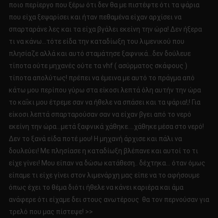
ποιο περίεργο που ξέρω ότι δεν θα με πιστέψτε ότι τα ψάρια
που είχα ξεψαρίσει και ήταν πεθαμένα είχαν αρχίσει να
σπαρταράνε λες και τα είχα βγάλει εκείνη την ώρα! Δεν ήξερα
τι να κάνω…τότε είδα την καταδίωξη του λιμενικού που
πλησίαζε αλλά και αυτό σταμάτησε ξαφνικά…δεν δούλευε
τίποτα ούτε μηχανές ούτε τα vhf ( ασύρματος σκάφους )
τίποτα απολύτως! πρέπει να έμεινα με αυτό το πράγμα από
κάτω μου περίπου γύρω στα είκοσι λεπτά όλη αυτήν την ώρα
το καΐκι μου έτρεμε σαν να ήθελε να σπάσει και τα ψάρια!;! Για
είκοσι λεπτά σπαρταρούσαν σαν να είχαν βγει από το νερό
εκείνη την ώρα…μετά ξαφνικά χάθηκε….χάθηκε μέσα στο νερό!
Δεν το ξανά είδα ποτέ μου! Η μηχανή άρχισε και πάλι να
δουλεύει! Με πλησίασε η καταδίωξη βλέπανε και αυτοί το τι
είχε γίνει! Μου είπαν να δώσω κατάθεση.. δέχτηκα… όταν όμως
είπαμε τι είχε γίνει στον λιμενάρχη μας είπε να το αφήσουμε
όπως έχει το θέμα διότι ήθελε να κάνει καριέρα και άμα
ανάφερε ότι είχαμε δει στους ανωτέρους θα τον περνούσαν για
τρελό που μας πίστεψε! >>