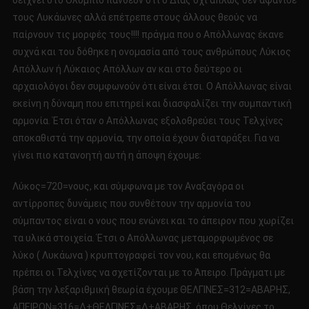
δείχνει στο Ολύμπιο πάνθεον ότι ο Δίας όχι απλώς δεν αφάνισε
τους Λυκάωνες αλλά επέτρεπε στους άλλους θεούς να
παίρνουν τις μορφές τους!!!! πράγμα που ο Απόλλωνας έκανε
συχνά και του δόθηκε η ονομασία από τους ανθρώπους Λύκιος
Απόλλων ή Λύκαιος Απόλλων αν και στο δεύτερο οι
αρχαιολόγοι δεν συμφωνούν ότι είναι έτσι. Ο Απόλλωνας είναι
εκείνη η δύναμη που επιτηρεί και διασφαλίζει την συμπαντική
αρμονία. Έτσι όταν ο Απόλλωνας εξολοθρεύει τους Τελχίνες
αποκαθιστά την αρμονία, την οποία έχουν διαταράξει. Για να
γίνει πιο κατανοητή αυτή η άποψη έχουμε:
Λύκος=720=νους, και σύμφωνα με τον Αναξαγόρα οι
αντίρροπες δυνάμεις που συνθέτουν την αρμονία του
σύμπαντος είναι ο νους που ενώνει και το άπειρον που χωρίζει
τα υλικά στοιχεία. Έτσι ο Απόλλωνας μεταμορφωμένος σε
λύκο ( Λυκάωνα ) κρυπτογραφεί τον νου, και επομένως θα
πρέπει οι Τελχίνες να σχετίζονται με το Άπειρο. Πράγματι με
βάση την λεξαριθμική θεωρία έχουμε ΘΕΛΓΙΝΕΣ=312=ΑΒΑΡΗΣ,
ΑΠΕΙΡΟΝ=316=Δ+ΘΕΛΓΙΝΕΣ=Δ+ΑΒΑΡΗΣ, όπου Θελγίνες το