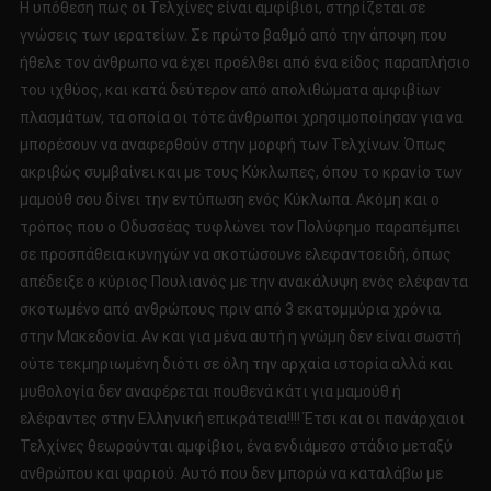
Η υπόθεση πως οι Τελχίνες είναι αμφίβιοι, στηρίζεται σε
γνώσεις των ιερατείων. Σε πρώτο βαθμό από την άποψη που
ήθελε τον άνθρωπο να έχει προέλθει από ένα είδος παραπλήσιο
του ιχθύος, και κατά δεύτερον από απολιθώματα αμφιβίων
πλασμάτων, τα οποία οι τότε άνθρωποι χρησιμοποίησαν για να
μπορέσουν να αναφερθούν στην μορφή των Τελχίνων. Όπως
ακριβώς συμβαίνει και με τους Κύκλωπες, όπου το κρανίο των
μαμούθ σου δίνει την εντύπωση ενός Κύκλωπα. Ακόμη και ο
τρόπος που ο Οδυσσέας τυφλώνει τον Πολύφημο παραπέμπει
σε προσπάθεια κυνηγών να σκοτώσουνε ελεφαντοειδή, όπως
απέδειξε ο κύριος Πουλιανός με την ανακάλυψη ενός ελέφαντα
σκοτωμένο από ανθρώπους πριν από 3 εκατομμύρια χρόνια
στην Μακεδονία. Αν και για μένα αυτή η γνώμη δεν είναι σωστή
ούτε τεκμηριωμένη διότι σε όλη την αρχαία ιστορία αλλά και
μυθολογία δεν αναφέρεται πουθενά κάτι για μαμούθ ή
ελέφαντες στην Ελληνική επικράτεια!!!! Έτσι και οι πανάρχαιοι
Τελχίνες θεωρούνται αμφίβιοι, ένα ενδιάμεσο στάδιο μεταξύ
ανθρώπου και ψαριού. Αυτό που δεν μπορώ να καταλάβω με