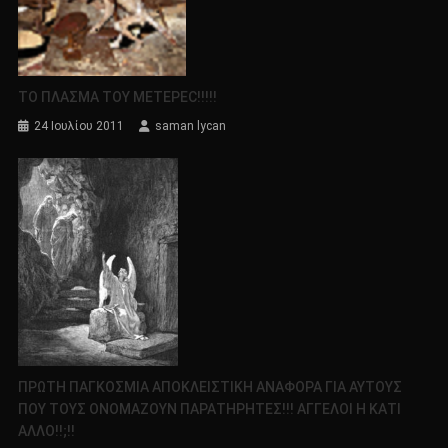
ΤΟ ΠΛΑΣΜΑ ΤΟΥ METEPEC!!!!!
24 Ιουλίου 2011
saman lycan
ΠΡΩΤΗ ΠΑΓΚΟΣΜΙΑ ΑΠΟΚΛΕΙΣΤΙΚΗ ΑΝΑΦΟΡΑ ΓΙΑ ΑΥΤΟΥΣ
ΠΟΥ ΤΟΥΣ ΟΝΟΜΑΖΟΥΝ ΠΑΡΑΤΗΡΗΤΕΣ!!! ΑΓΓΕΛΟΙ Η ΚΑΤΙ
ΑΛΛΟ!!;!!