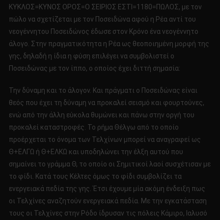
ΚΥΚΛΟΣ=ΚΥΝΟΣ ΟΡΟΣ=Ο ΣΕΙΡΙΟΣ ΕΣΤΙ=1180=ΠΩΛΟΣ, με τον
πώλο να σχετίζεται με τον Ποσειδώνα αφού η Ρέα αντί του
νεογέννητου Ποσειδώνος έδωσε στον Κρόνο ένα νεογέννητο
άλογο. Στην πραγματικότητα η Ρέα ως θεοποιημένη μορφή της
γης, δηλαδή η ίδια η φύση επιλέγει να συμβολιστεί ο
Ποσειδώνας με τον ίππο, ο οποίος έχει διττή σημασία:
Την δύναμη και το άλογον. Και πράγματι ο Ποσειδώνας είναι
θεός που έχει τη δύναμη να προκαλεί σεισμό και φουρτούνες,
ενώ από την άλλη εύκολα θυμώνει και πάνω στην οργή του
προκαλεί καταστροφές. Το ρήμα Θέλγω από το οποίο
προέρχεται το όνομα των Τελχίνων μπορεί να αναγραφεί ως
Θ+ΕΛΓΩ ή Θ+ΕΛΚΩ και υποδηλώνει την έλξη αυτού που
σημαίνει το γράμμα Θ, το οποίο οι Σημιτικοί λαοί συσχέτισαν με
το φίδι. Κατά τους Κέλτες όμως το φίδι συμβολίζει τα
ενεργειακά πεδία της γης. Έτσι έχουμε μία ακόμη ένδειξη πως
οι Τελχίνες αναζητούν ενεργειακά πεδία. Με την εγκατάσταση
τους οι Τελχίνες στην Ρόδο ίδρυσαν τις πόλεις Κάμιρο, Ιαλυσό