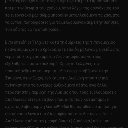
μελέτες έδειξαν πως το νερό σχετίζεται με τα προαισθήματα
και με την θεωρία του χρόνου, όπου λόγω της ασυνέχειάς του
το ενεργειακό μας σώμα μπορεί εκμεταλλευόμενο τα χάσματα
να αντλεί πληροφορίες για τα μελλούμενα και με την βοήθεια
του ύδατος να τα αποθηκεύει.
Είτε επειδή οι Τελχίνες κατά τη διάρκεια της τιτανομαχίας
ήτανε σύμμαχοι του Κρόνου, είτε επειδή μόλυναν με θειάφι τα
νερά του Στύγα ποταμού, ο Ζευς αποφάσισε να τους
εξολοθρέψει με κατακλυσμό. Όμως οι Τελχίνες τον
προαισθάνθηκαν και μερικοί εξ αυτών μεταβήκανε στην
Σικυώνα, στον Ορχομενό και στην Δωδώνη όπου τελικά
πνίγηκαν από τα συνεχώς αυξανόμενα ύδατα, ενώ άλλοι
πέρασαν στην περιοχή της Λυκίας όπου τους εξολόθρευσε ο
Απόλλωνας είτε με τα βέλη του, είτε τους κατασπάραξε
έχοντας λάβει μορφή λύκου!!!! Εδώ θα παραθέσω και πάλι για
αυτούς που λένε ότι ο Δίας αφάνισε τους Λυκάωνες ότι ο
Απόλλωνας πήρε την μορφή Λύκου ( Λυκάωνα ) κάτι που