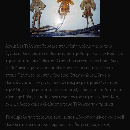
Αρχικά οι Τελχίνες ζούσανε στην Κρήτη, αλλά για κάποιο
άγνωστο λόγο μετακινήθηκαν προς την Κύπρο και την Ρόδο, με
την οποία και συνδέθηκαν. Όταν η Ρέα γέννησε τον Ποσειδώνα,
φοβούμενη μην τον καταπιεί ο Κρόνος, τον εμπιστεύτηκε
στους Τελχίνες και στην Καφείρα. Όταν ενηλικιώθηκε ο
Ποσειδώνας οι Τελχίνες τον πάντρεψαν με την αδελφή τους
την Αλία, με την οποία και απέκτησε έξι αρσενικά παιδιά και μία
κόρη την Ρόδο, η οποία αργότερα παντρεύτηκε τον θεό Ήλιο,
ενώ ως δώρο γάμου έλαβε από τους Τελχίνες την τρίαινα.
Το σύμβολο της τρίαινας είναι ενας κωδικοποιημένος γρίφος!!!!
Πρόκειται για ιερατικό σύμβολο που δείχνει πως ο θεός