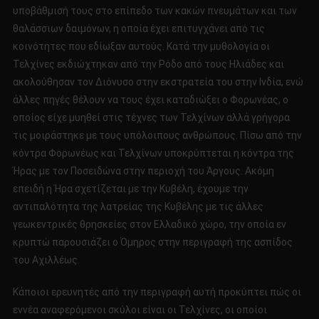
υποβάθμισή τους στο επίπεδο των κακών πνευμάτων και των
θαλάσσιων δαιμόνων, η οποία έχει επιτυγχάνει από τις
κοινότητες που εδίωξαν αυτούς. Κατά την μυθολογία οι
Τελχίνες εκδιώχτηκαν από την Ρόδο από τους Ηλιάδες και
ακολούθησαν τον Διόνυσο στην εκστρατεία του στην Ινδία, ενώ
άλλες πηγές θέλουν να τους έχει καταδιώξει ο Φορωνέας, ο
οποίος είχε μυηθεί στις τέχνες των Τελχίνων αλλά γρήγορα
τις μοιράστηκε με τους υπόλοιπους ανθρώπους. Πίσω από την
κόντρα Φορωνέως και Τελχίνων υποκρύπτεται η κόντρα της
Ήρας με τον Ποσειδώνα στην περιοχή του Άργους. Ακόμη
επειδή η Ήρα σχετίζεται με την Κυβέλη, έχουμε την
αντιπαλότητα της λατρείας της Κυβέλης με τις άλλες
γεωκεντρικές θρησκείες στον Ελλαδικό χώρο, την οποία εν
κρυπτώ παρουσιάζει ο Όμηρος στην περιγραφή της ασπίδος
του Αχιλλέως.
Κάποιοι ερευνητές από την περιγραφή αυτή προκύπτει πώς οι
εννέα αναφερόμενοι σκύλοι είναι οι Τελχίνες, οι οποίοι