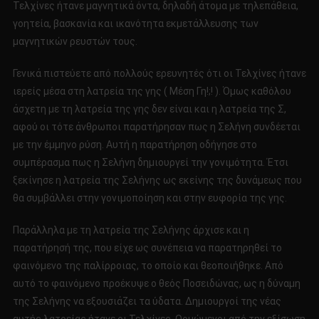
Τελχίνες ήτανε μαγνητικά όντα, δηλαδή άτομα με τηλεπάθεια,
γοητεία, βασκανία και ικανότητα εκμετάλλευσης των
μαγνητικών ρευστών τους.
Γενικά πιστεύετε από πολλούς ερευνητές ότι οι Τελχίνες ήτανε
ιερείς μέσα στη λατρεία της γης ( Μέση Γη!;! ). Όμως καθόλου
άσχετη με τη λατρεία της γης δεν είναι και η λατρεία της Σ,
αφού οι τότε άνθρωποι παρατήρησαν πως η Σελήνη συνδέεται
με την έμμηνο ρύση. Αυτή η παρατήρηση οδήγησε στο
συμπέρασμα πως η Σελήνη δημιουργεί την γονιμότητα. Έτσι
ξεκίνησε η λατρεία της Σελήνης ως εκείνης της δυνάμεως που
θα συμβάλλει στην γονιμοποίηση και στην ευφορία της γης.
Παράλληλα με τη λατρεία της Σελήνης άρχισε και η
παρατήρησή της, που είχε ως συνέπεια να παρατηρηθεί το
φαινόμενο της παλίρροιας, το οποίο και θεοποιήθηκε. Από
αυτό το φαινόμενο προέκυψε ο θεός Ποσειδώνας, ως η δύναμη
της Σελήνης να εξουσιάζει τα ύδατα. Δημιουργοί της νέας