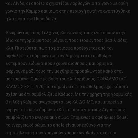
και Λίνδο, οι οποίες σχηματίζουν ορθογώνιο τρίγωνο με ορθή
γωνία την Κάμιρο και ίσως στην περιοχή αυτή να αναπτύχθηκε
η λατρεία του Ποσειδώνα.
Θεωρώντας τους Τελχίνες βάσκανους τους ενέτασσαν στην
ίδια κατηγορία με τους μάγους, τους ιερείς, τους βασιλιάδες
κλπ. Πιστεύεται πως το μάτιασμα προέρχεται από τον
οφθαλμό και σύμφωνα με τον Δημόκριτο οι οφθαλμοί
εκπέμπουν είδωλα, που έχουνε αισθήσεις και ορμή και
φέρνουνε μαζί τους την μοχθηρία προκαλώντας κακό στον
ματιασμένο. Όμως με βάση τους λεξάριθμους ΟΦΘΑΛΜΟΣ=Ο
ΚΑΔΜΟΣ ΕΣΤΙ=920, που σημαίνει ότι ο οφθαλμός έχει κάποια
σχέση με ότι συμβολίζει ο Κάδμος. Με την χρήση της γραμμικής
Β η λέξη Κάδμος αναγράφεται ως ΚΑ-ΔΟ-ΜΟ, και μπορεί να
ερμηνευτεί ως ο δομών το Κά, το οποίο για τους Αιγυπτίους
συμβολίζει το ενεργειακό σώμα. Επομένως ο οφθαλμός δομεί
το ενεργειακό σώμα, το οποίο είναι υπεύθυνο για την
εκμετάλλευση των χρονικών χασμάτων. Φαίνεται ότι οι