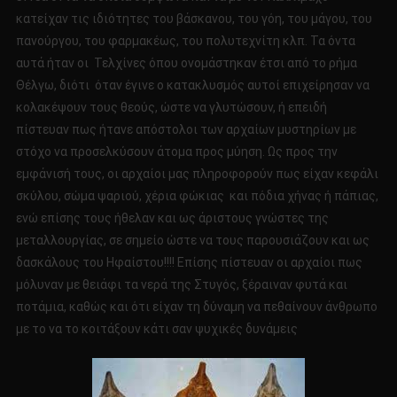
κατείχαν τις ιδιότητες του βάσκανου, του γόη, του μάγου, του
πανούργου, του φαρμακέως, του πολυτεχνίτη κλπ. Τα όντα
αυτά ήταν οι Τελχίνες όπου ονομάστηκαν έτσι από το ρήμα
Θέλγω, διότι όταν έγινε ο κατακλυσμός αυτοί επιχείρησαν να
κολακέψουν τους θεούς, ώστε να γλυτώσουν, ή επειδή
πίστευαν πως ήτανε απόστολοι των αρχαίων μυστηρίων με
στόχο να προσελκύσουν άτομα προς μύηση. Ως προς την
εμφάνισή τους, οι αρχαίοι μας πληροφορούν πως είχαν κεφάλι
σκύλου, σώμα ψαριού, χέρια φώκιας και πόδια χήνας ή πάπιας,
ενώ επίσης τους ήθελαν και ως άριστους γνώστες της
μεταλλουργίας, σε σημείο ώστε να τους παρουσιάζουν και ως
δασκάλους του Ηφαίστου!!!! Επίσης πίστευαν οι αρχαίοι πως
μόλυναν με θειάφι τα νερά της Στυγός, ξέραιναν φυτά και
ποτάμια, καθώς και ότι είχαν τη δύναμη να πεθαίνουν άνθρωπο
με το να το κοιτάξουν κάτι σαν ψυχικές δυνάμεις