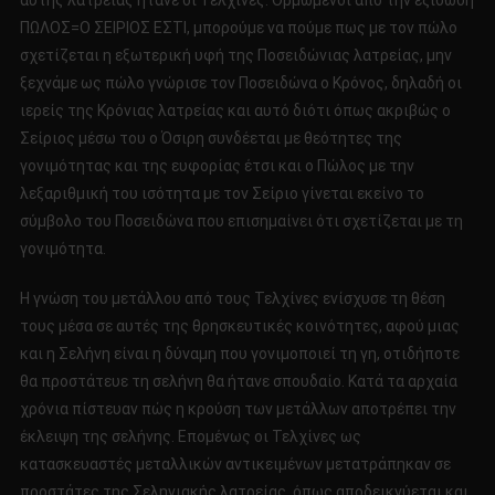
αυτής λατρείας ήτανε οι Τελχίνες. Ορμώμενοι από την εξίσωση
ΠΩΛΟΣ=Ο ΣΕΙΡΙΟΣ ΕΣΤΙ, μπορούμε να πούμε πως με τον πώλο
σχετίζεται η εξωτερική υφή της Ποσειδώνιας λατρείας, μην
ξεχνάμε ως πώλο γνώρισε τον Ποσειδώνα ο Κρόνος, δηλαδή οι
ιερείς της Κρόνιας λατρείας και αυτό διότι όπως ακριβώς ο
Σείριος μέσω του ο Όσιρη συνδέεται με θεότητες της
γονιμότητας και της ευφορίας έτσι και ο Πώλος με την
λεξαριθμική του ισότητα με τον Σείριο γίνεται εκείνο το
σύμβολο του Ποσειδώνα που επισημαίνει ότι σχετίζεται με τη
γονιμότητα.
Η γνώση του μετάλλου από τους Τελχίνες ενίσχυσε τη θέση
τους μέσα σε αυτές της θρησκευτικές κοινότητες, αφού μιας
και η Σελήνη είναι η δύναμη που γονιμοποιεί τη γη, οτιδήποτε
θα προστάτευε τη σελήνη θα ήτανε σπουδαίο. Κατά τα αρχαία
χρόνια πίστευαν πώς η κρούση των μετάλλων αποτρέπει την
έκλειψη της σελήνης. Επομένως οι Τελχίνες ως
κατασκευαστές μεταλλικών αντικειμένων μετατράπηκαν σε
προστάτες της Σεληνιακής λατρείας, όπως αποδεικνύεται και