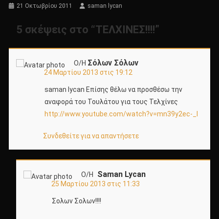
21 Οκτωβρίου 2011
saman lycan
5 σκέψεις στο “
ΤΕΛΧΙΝΕΣ!!!!
”
Σόλων Σόλων
Ο/Η
24 Μαρτίου 2013 στις 19:12
saman lycan Επίσης θέλω να προσθέσω την
αναφορά του Τουλάτου για τους Τελχίνες
http://www.youtube.com/watch?v=mn39y2ec-_I
Συνδεθείτε για να απαντήσετε
Saman Lycan
Ο/Η
25 Μαρτίου 2013 στις 11:33
Σολων Σολων!!!!