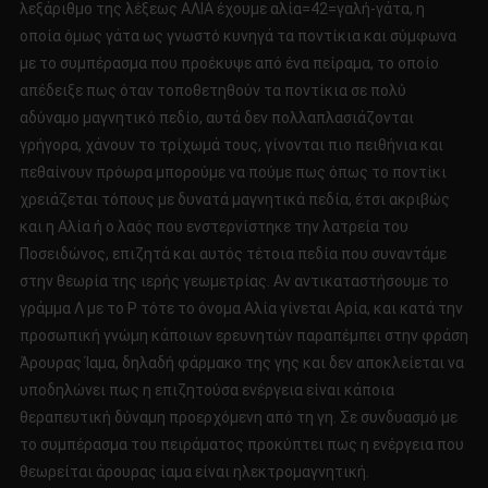
λεξάριθμο της λέξεως ΑΛΙΑ έχουμε αλία=42=γαλή-γάτα, η
οποία όμως γάτα ως γνωστό κυνηγά τα ποντίκια και σύμφωνα
με το συμπέρασμα που προέκυψε από ένα πείραμα, το οποίο
απέδειξε πως όταν τοποθετηθούν τα ποντίκια σε πολύ
αδύναμο μαγνητικό πεδίο, αυτά δεν πολλαπλασιάζονται
γρήγορα, χάνουν το τρίχωμά τους, γίνονται πιο πειθήνια και
πεθαίνουν πρόωρα μπορούμε να πούμε πως όπως το ποντίκι
χρειάζεται τόπους με δυνατά μαγνητικά πεδία, έτσι ακριβώς
και η Αλία ή ο λαός που ενστερνίστηκε την λατρεία του
Ποσειδώνος, επιζητά και αυτός τέτοια πεδία που συναντάμε
στην θεωρία της ιερής γεωμετρίας. Αν αντικαταστήσουμε το
γράμμα Λ με το Ρ τότε το όνομα Αλία γίνεται Αρία, και κατά την
προσωπική γνώμη κάποιων ερευνητών παραπέμπει στην φράση
Άρουρας Ίαμα, δηλαδή φάρμακο της γης και δεν αποκλείεται να
υποδηλώνει πως η επιζητούσα ενέργεια είναι κάποια
θεραπευτική δύναμη προερχόμενη από τη γη. Σε συνδυασμό με
το συμπέρασμα του πειράματος προκύπτει πως η ενέργεια που
θεωρείται άρουρας ίαμα είναι ηλεκτρομαγνητική.