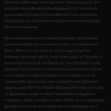
κάποιους ανθρώπους είναι πως είναι τόσο σίγουροι ότι δεν
υπάρχουν αλλά ήδη από ανθρωπόμορφα όντα τα οποία και
έχουν ευφυΐα στο μέγιστο και καθιστούν τους ανθρώπους
δηλαδή εμάς ως τα μοναδικά ευφυή όντα στον πλανήτη μας
αλλά και στο σύμπαν.
Λένε κάποιοι ερευνητές όταν έγινε βασιλιάς ο θεός Κρόνος
ξεκίνησε εκστρατείες για να εκπολιτίσει τους υπόλοιπους
λαούς. Μέσα στις εκστρατείες αυτές συμμετείχαν και
διάφορες ιερατικές τάξεις, όπως λόγου χάριν οι Τελχίνες, οι
οποίοι σχετίζονται με τον Όαννες και τους Ντόγκον. Επίσης
μέσα από τις Ελληνικές εκπολιτιστικές εκστρατείες πέρασε
και η λατρεία του θεού Ποσειδώνος στην Αίγυπτο, με την
ονομασία Νου. Ένα γεγονός που το γνωρίζει και η Ελληνική
γλώσσα, αφού ΝΟΥ=ΠΟΤΕΙΔΑΝ=520, όπου Ποτειδάν ή Ποτιδάν
το αρχαιότερο όνομα του θεού Ποσειδώνα και σημαίνει ο
κυρίαρχος (πόσις) του ύδατος (δαν). Ο θεός αυτός είχε μορφή
βατράχου και για αυτό συνδέεται με την σελήνη μιας και ο