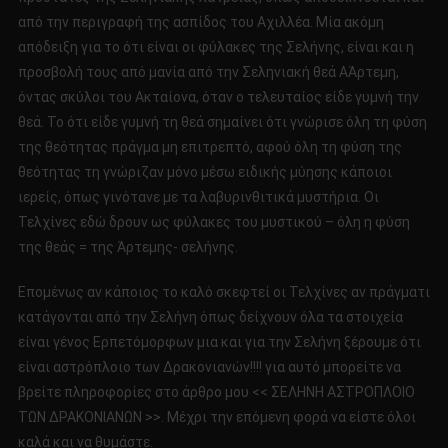
από την περιγραφή της ασπίδος του Αχιλλέα. Μία ακόμη
απόδειξη για το ότι είναι οι φύλακες της Σελήνης, είναι και η
προσβολή τους από μανία από την Σεληνιακή θεά AΆρτεμη,
όντας σκύλοι του Ακταίονα, όταν ο τελευταίος είδε γυμνή την
θεά. Το ότι είδε γυμνή τη θεά σημαίνει ότι γνώρισε όλη τη φύση
της θεότητας πράγμα μη επιτρεπτό, αφού όλη τη φύση της
θεότητας τη γνώριζαν μόνο μέσω ειδικής μύησης κάποιοι
ιερείς, όπως γινότανε με τα λαβυρινθιτικά μυστήρια. Οι
Τελχίνες εδώ δρουν ως φύλακες του μυστικού – όλη η φύση
της θεάς = της Άρτεμης- σελήνης.
Επομένως αν κάποιος το καλό σκεφτεί οι Τελχίνες αν πράγματι
κατάγονται από την Σελήνη όπως δείχνουν όλα τα στοιχεία
είναι γένος Ερπετόμορφων μια και για την Σελήνη ξέρουμε ότι
είναι αστρόπλοιο των Δρακονιανών!!!! για αυτό μπορείτε να
βρείτε πληροφορίες στο άρθρο μου << ΣΕΛΗΝΗ ΑΣΤΡΟΠΛΟΙΟ
ΤΩΝ ΔΡΑΚΟΝΙΑΝΩΝ >>. Μέχρι την επόμενη φορά να είστε όλοι
καλά και να θυμάστε.