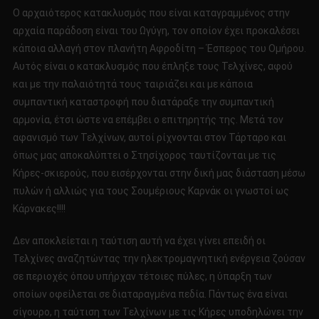
Ο αρχαιότερος κατακλυσμός που είναι καταγραμμένος στην
αρχαία παράδοση είναι του Ωγύγη, τον οποίον έχει προκαλέσει
κάποια αλλαγή στον πλανήτη Αφροδίτη – Έσπερος του Ομήρου.
Αυτός είναι ο κατακλυσμός που έπληξε τους Τελχίνες, αφού
και με την παλαιότητά τους ταιριάζει και με κάποια
συμπαντική καταστροφή που διατάραξε την συμπαντική
αρμονία, έτσι ώστε να επέμβει ο επιτηρητής της. Μετά τον
αφανισμό των Τελχίνων, αυτοί ρίχνονται στον Τάρταρο και
όπως μας αποκαλύπτει ο Στησίχορος ταυτίζονται με τις
Κήρες-σκιερούς, που εισέρχονται στην δική μας διάσταση μέσω
πυλών ή αλλιώς για τους Σουμέριους Καρνάκ οι γνωστοί ως
Κάρνακες!!!!
Δεν αποκλείεται η ταύτιση αυτή να έχει γίνει επειδή οι
Τελχίνες αναζητώντας την ηλεκτρομαγνητική ενέργεια ζούσαν
σε περιοχές όπου υπήρχαν τέτοιες πύλες, η ύπαρξη των
οποίων οφείλεται σε διαταραγμένα πεδία. Πάντως ένα είναι
σίγουρο, η ταύτιση των Τελχίνων με τις Κήρες υποδηλώνει την