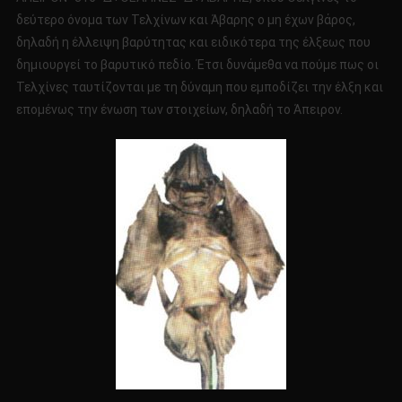
δεύτερο όνομα των Τελχίνων και Άβαρης ο μη έχων βάρος,
δηλαδή η έλλειψη βαρύτητας και ειδικότερα της έλξεως που
δημιουργεί το βαρυτικό πεδίο. Έτσι δυνάμεθα να πούμε πως οι
Τελχίνες ταυτίζονται με τη δύναμη που εμποδίζει την έλξη και
επομένως την ένωση των στοιχείων, δηλαδή το Άπειρον.