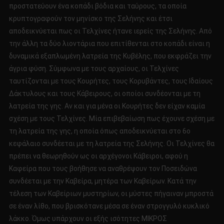
προστατεύουν ένα κοπάδι βόδια και ταύρους, τα οποία
κρυπτογραφούν τον μηνίσκο της Σελήνης και έτσι
αποδεικνύεται πως οι Τελχίνες ήτανε ιερείς της Σελήνης. Από
την άλλη τα δύο λιοντάρια που επιτίθενται στο κοπάδι είναι η
δυναμικά εξαπλωμένη λατρεία της Κυβέλης, που εκφράζει την
άγρια φύση. Σύμφωνα με τους αρχαίους, οι Τελχίνες
ταυτίζονται με τους Κουρήτες, τους Κορυβάντες, τους Ιδαίους
Δάκτυλους και τους Κάβειρους, οι οποίοι συνδέονται με τη
λατρεία της γης. Αν και για μένα οι Κουρήτες δεν είχαν καμία
σχέση με τους Τελχίνες. Μία επιβεβαίωση πως έχουνε σχέση με
τη λατρεία της γης, η οποία όπως αποδεικνύεται στο 6ο
κεφάλαιο συνδέεται με τη λατρεία της Σελήνης. Οι Τελχίνες θα
πρέπει να θεωρηθούν ως οι αρχέγονοι Κάβειροι, αφού η
Καφείρα που τους βοήθησε να αναθρέψουν τον Ποσειδώνα
συνδέεται με την Καβείρα, μητέρα των Καβείρων. Κατά την
τέλεση των Καβείριων μυστηρίων, οι μύστες πήγαιναν μπροστά
σε έναν λίθο, που βρισκότανε μέσα σε έναν στρογγυλό κυκλικό
λάκκο. Όμως υπάρχουν οι εξής ισότητες ΜΙΚΡΟΣ