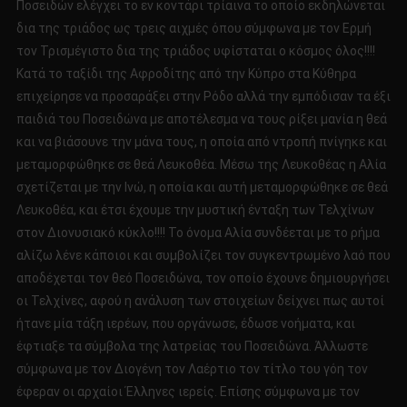
Ποσειδών ελέγχει το εν κοντάρι τρίαινα το οποίο εκδηλώνεται
δια της τριάδος ως τρεις αιχμές όπου σύμφωνα με τον Ερμή
τον Τρισμέγιστο δια της τριάδος υφίσταται ο κόσμος όλος!!!!
Κατά το ταξίδι της Αφροδίτης από την Κύπρο στα Κύθηρα
επιχείρησε να προσαράξει στην Ρόδο αλλά την εμπόδισαν τα έξι
παιδιά του Ποσειδώνα με αποτέλεσμα να τους ρίξει μανία η θεά
και να βιάσουνε την μάνα τους, η οποία από ντροπή πνίγηκε και
μεταμορφώθηκε σε θεά Λευκοθέα. Μέσω της Λευκοθέας η Αλία
σχετίζεται με την Ινώ, η οποία και αυτή μεταμορφώθηκε σε θεά
Λευκοθέα, και έτσι έχουμε την μυστική ένταξη των Τελχίνων
στον Διονυσιακό κύκλο!!!! Το όνομα Αλία συνδέεται με το ρήμα
αλίζω λένε κάποιοι και συμβολίζει τον συγκεντρωμένο λαό που
αποδέχεται τον θεό Ποσειδώνα, τον οποίο έχουνε δημιουργήσει
οι Τελχίνες, αφού η ανάλυση των στοιχείων δείχνει πως αυτοί
ήτανε μία τάξη ιερέων, που οργάνωσε, έδωσε νοήματα, και
έφτιαξε τα σύμβολα της λατρείας του Ποσειδώνα. Άλλωστε
σύμφωνα με τον Διογένη τον Λαέρτιο τον τίτλο του γόη τον
έφεραν οι αρχαίοι Έλληνες ιερείς. Επίσης σύμφωνα με τον