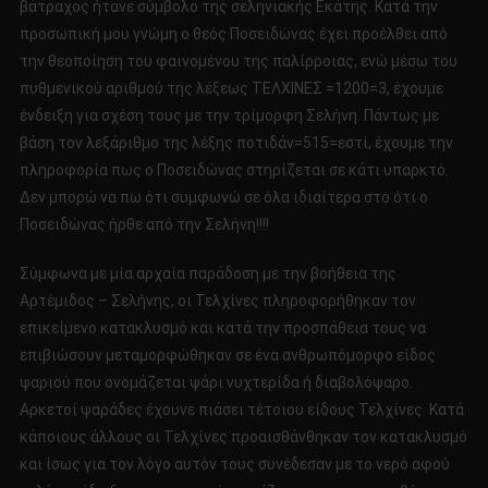
βάτραχος ήτανε σύμβολο της σεληνιακής Εκάτης. Κατά την
προσωπική μου γνώμη ο θεός Ποσειδώνας έχει προέλθει από
την θεοποίηση του φαινομένου της παλίρροιας, ενώ μέσω του
πυθμενικού αριθμού της λέξεως ΤΕΛΧΙΝΕΣ =1200=3, έχουμε
ένδειξη για σχέση τους με την τρίμορφη Σελήνη. Πάντως με
βάση τον λεξάριθμο της λέξης ποτιδάν=515=εστί, έχουμε την
πληροφορία πως ο Ποσειδώνας στηρίζεται σε κάτι υπαρκτό.
Δεν μπορώ να πω ότι συμφωνώ σε όλα ιδιαίτερα στο ότι ο
Ποσειδώνας ήρθε από την Σελήνη!!!!
Σύμφωνα με μία αρχαία παράδοση με την βοήθεια της
Αρτέμιδος – Σελήνης, οι Τελχίνες πληροφορήθηκαν τον
επικείμενο κατακλυσμό και κατά την προσπάθεια τους να
επιβιώσουν μεταμορφώθηκαν σε ένα ανθρωπόμορφο είδος
ψαριού που ονομάζεται ψάρι νυχτερίδα ή διαβολόψαρο.
Αρκετοί ψαράδες έχουνε πιάσει τέτοιου είδους Τελχίνες. Κατά
κάποιους άλλους οι Τελχίνες προαισθάνθηκαν τον κατακλυσμό
και ίσως για τον λόγο αυτόν τους συνέδεσαν με το νερό αφού