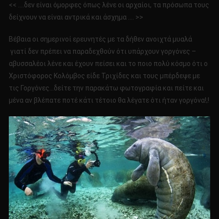
<< ….δεν είναι όμορφες όπως λένε οι αρχαίοι, τα πρόσωπα τους
δείχνουν να είναι αντρικά και άσχημα …. >>
Βέβαια οι σημερινοί ερευνητές με τα δήθεν ανοιχτά μυαλά
γιατί δεν πρέπει να παραδεχθούν ότι υπάρχουν γοργόνες –
αβυσσαλέοι λένε και έχουν πείσει και το ποιο πολύ κόσμο ότι ο
Χριστόφορος Κολόμβος είδε Τριχίδες και τους μπέρδεψε με
τις Γοργόνες…δείτε την παρακάτω φωτογραφία και πείτε και
μένα αν βλέπατε ποτέ κάτι τέτοιο θα λέγατε ότι ήταν γοργόνα!;!