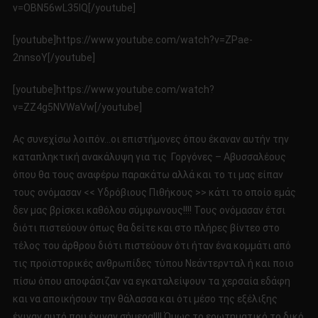
v=OBN56wL35IQ[/youtube]
[youtube]https://www.youtube.com/watch?v=ZPae-
2nnsoY[/youtube]
[youtube]https://www.youtube.com/watch?
v=ZZ4g5NVWaVw[/youtube]
Ας συνεχίσω λοιπόν…οι επιστήμονες όπου έκαναν αυτήν την
καταπληκτική ανακάλυψη για τις Γοργόνες – Αβυσσαλέους
όπου θα τους αναφέρω παρακάτω αλλά και το τι μας είπαν
τους ονόμασαν << Υδρόβιους Πιθήκους >> κάτι το οποίο εμάς
δεν μας βρίσκει καθόλου σύμφωνους!!!! Τους ονόμασαν έτσι
διότι πιστεύουν όπως θα δείτε και στο πλήρες βίντεο στο
τέλος του άρθρου διότι πιστεύουν ότι ήταν ένα κομμάτι από
τις προϊστορικές ανθρωπίδες τύπου Νεάντερνταλ ή και ποιο
πίσω όπου αποφάσιζαν να εγκαταλείψουν τα χερσαία εδάφη
και να αποικήσουν την θάλασσα και ότι μέσο της εξέλιξης
έγιναν αυτό που έγιναν σήμερα!!!! Όμως το ερωτηματικό το δικό