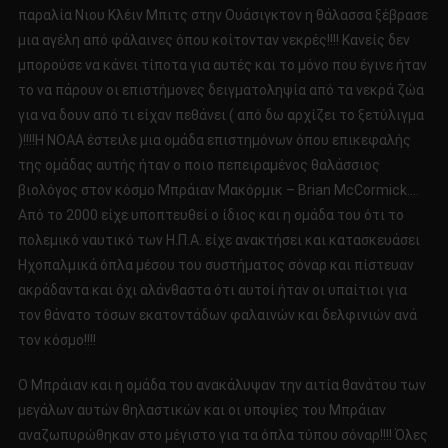
παραλία Νιου Κλέιν Μπιτς στην Ουάσιγκτον η θάλασσα ξέβρασε
μια αγέλη από φάλαινες όπου κοίτονταν νεκρές!!!! Κανείς δεν
μπορούσε να κάνει τίποτα για αυτές και το μόνο που έγινε ήταν
το να πάρουν οι επιστήμονες δειγματοληψία από τα νεκρά ζώα
για να δουν από τι είχαν πεθάνει ( από δω αρχίζει το ξετύλιγμα
)!!!!Η ΝΟΑΑ έστειλε μια ομάδα επιστημόνων όπου επικεφαλής
της ομάδας αυτής ήταν ο ποιο πεπειραμένος θαλάσσιος
βιολόγος στον κόσμο Μπράιαν Μακόρμικ – Brian McCormick….
Από το 2000 είχε υποπτευθεί ο ίδιος και η ομάδα του ότι το
πολεμικό ναυτικό των Η.Π.Α. είχε ανακτήσει και κατασκευάσει
Ηχοπαλμικά όπλα μέσου του συστήματος σόναρ και πίστευαν
ακράδαντα και όχι αλάνθαστα ότι αυτοί ήταν οι υπαίτιοι για
τον θάνατο τόσων εκατοντάδων φαλαινών και δελφινιών ανά
τον κόσμο!!!!
Ο Μπράιαν και η ομάδα του ανακάλυψαν την αιτία θανάτου των
μεγάλων αυτών θηλαστικών και οι υποψίες του Μπράιαν
αναζωπυρώθηκαν στο μέγιστο για τα όπλα τύπου σόναρ!!!! Όλες