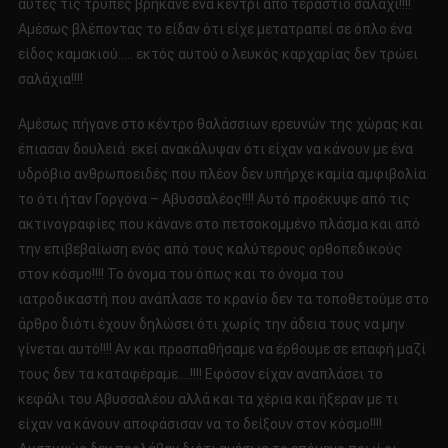
αυτές τις τρύπες βρήκανε ένα κεντρί από τεράστιο σαλάχι!!!!
Αμέσως βλέποντας το είδαν ότι είχε μετατραπεί σε όπλο ένα
είδος καμακιού….. εκτός αυτού ο λευκός καρχαρίας δεν τρώει
σαλάχια!!!!
Αμέσως πήγανε στο κέντρο θαλάσσιων ερευνών της χώρας και
έπιασαν δουλειά εκεί ανακάλυψαν ότι είχαν να κάνουν με ένα
υδρόβιο ανθρωποειδές που πλέον δεν υπήρχε καμία αμφιβολία
το ότι ήταν Γοργόνα – Αβυσσαλέος!!!! Αυτό προέκυψε από τις
ακτινογραφίες που κάνανε στο πετσοκομμένο πλάσμα και από
την επιβεβαίωση ενός από τους καλύτερους ορθοπεδικούς
στον κόσμο!!!! Το όνομα του όπως και το όνομα του
ιατροδικαστή που ανάπλασε το κρανίο δεν τα τοποθετούμε στο
άρθρο διότι έχουν δηλώσει ότι χωρίς την άδεια τους να μην
γίνεται αυτό!!!! Αν και προσπαθήσαμε να έρθουμε σε επαφή μαζί
τους δεν τα καταφέραμε….!!!! Εφόσον είχαν αναπλάσει το
κεφάλι του Αβυσσαλέου αλλά και τα χέρια και ήξεραν με τι
είχαν να κάνουν αποφάσισαν να το δείξουν στον κόσμο!!!!