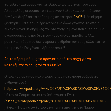
ΜΙΑ
τα τελευταία άρθρα για τα πλάσματα όπου ένας Γοργόνος
ΑΚΟΜΗ
Αβυσσαλέος ακουμπά το τζάμι ενός βαθυσκάφους ….όποιος
ΦΟΡΑ
δεν έχει διαβάσει τα άρθρα μας ας πατήσει
ΕΔΩ!!!!
Ήδη είχαμε
ΟΤΙ
ξεκινήσει μια τιτάνια έρευνα για ένα άλλο γεγονός το οποίο
ΤΕΛΙΚΑ
είχε να κάνει με ακριβώς το ίδιο πράγμα μόνο που αυτό που θα
ΥΠΑΡΧΟΥΝ!!!!
αναλύσουμε σήμερα δεν ήταν τόσο απλό….έκρυβε πολλά
μυστικά….τόσα που δεν χωράει ο ανθρώπινος νους αλλά και το
πτώμα ενός Γοργόνου –Αβυσσαλέου!!!!
Ας τα πάρουμε όμως τα πράγματα από την αρχή για να
καταλάβετε πλήρως το τι συμβαίνει:
Ο πρώτος αρχαίος πολιτισμός όπου καταγραφεί υδρόβιες
ανθρωπίδες (
https://el.wikipedia.org/wiki/%CE%91%CE%BD%CE%B8%CF%
) ήταν οι Σουμέριοι με τον θεό ονόματι Ένκι
(
https://el.wikipedia.org/wiki/%CE%88%CE%BD%CE%BA%CE%B9
) ( φωτ. Ποιο κάτω ) όπου γεννήθηκε από την θεά Νάμου