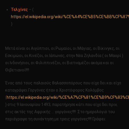
Τελχίνες
– (
https://el.wikipedia.org/wiki/%CE%A4%CE%B5%CE%BB%CF
)
Μετά είναι οι Αιγύπτιοι, οι Ρωμαίοι, οι Μάγιας, οι Βίκινγκς, οι
Εσκιμώοι, οι Κινέζοι, οι Ιάπωνες, στην Νέα Ζηλανδία ( οι Μαορί )
οι Ινδονήσιοι, οι Φιλιππινέζοι, οι Βιετναμέζοι ακόμα και οι
Θιβετιανοί!!!!
Ένας από τους παλαιούς θαλασσοπόρους που είχε δει και είχε
καταγράψει Γοργόνες ήταν ο Χριστόφορος Κολόμβος
(
https://el.wikipedia.org/wiki/%CE%A7%CF%81%CE%B9%
) στις 9 Ιανουαρίου 1493, παρατήρησε κάτι που είχε δει πριν,
στις ακτές της Αφρικής … γοργόνες!!!! Στο ημερολόγιό του
περιέγραψε τη συνάντηση με τρεις γοργόνες!!!! Γράφει: