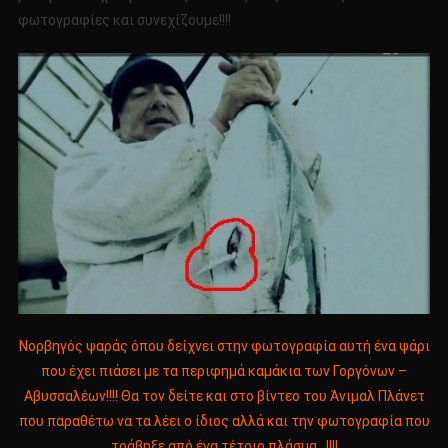
φωτογραφίες και συνεχίζουμε!!!!
Νορβηγός ψαράς όπου δείχνει στην φωτογραφία αυτή ένα ψάρι
που έχει πιάσει με τα περιφημά καμάκια των Γοργόνων –
Αβυσσαλέων!!!! Θα τον δείτε και στο βίντεο του Άνιμαλ Πλάνετ
που παραθέτω να τα λέει ο ίδιος αλλά και την φωτογραφία που
τράβηξε από ένα τέτοιο πλάσμα…!!!!