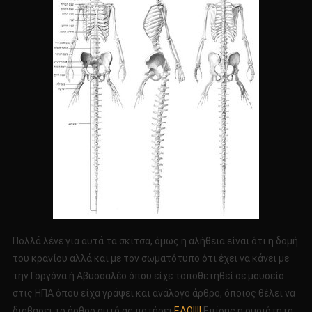
Πολλά λένε για αυτά τα σκίτσα, όμως η αλήθεια είναι ότι η δομή
του κρανίου αλλά και με τον σωματότυπο ότι έχει να κάνει με
την Γοργόνα ή Αβυσσαλέο όπου είχε τοποθετηθεί σε μουσείο
στις ΗΠΑ όπου είχα γράψει και ανάλογο άρθρο, όποιος θέλει να
διαβάσει το άρθρο αυτό ας πατήσει
ΕΔΩ!!!!
Επίσης η ομοιότητα