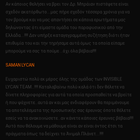
Αν κάποιος θελήσει να βρει τον Δρ. Μπράιαν πιστέψετε είναι
σχεδόν ακατόρθωτο….μας πήρε σχεδόν τέσσερα χρόνια για να
τον βρούμε και να μας απαντήσει σε κάποια ερωτήματα μας
δηλώνοντας ότι είμαστε ομάδα του παραφυσικού από την
Ελλάδα….!!!! Δεν υπήρξε καταγεγραμμένη συζήτηση διότι ήταν
επιθυμία του και την τηρήσαμε αυτά όμως τα οποία είπαμε
μπορούμε να σας τα πούμε …όχι όλα βέβαια!!!!
SAMAN LYCAN
Ευχαριστώ πολύ εκ μέρος όλης της ομάδας των INVISIBLE
LYCAN TEAM…!!!! Καταλαβαίνω πολύ καλά ότι δεν θέλετε να
δίνετε πληροφορίες για αυτά τα οποία προσπαθείτε να βρείτε
ή που ψάχνετε…αυτά αν και μας ενδιαφέρουν θα περιμένουμε
τα αποτελέσματα της προσωπικής σας έρευνας όποτε θέλετε
εσείς να τα ανακοινώσετε…αν κάνετε κάποιες έρευνες βέβαια!!!!
Αυτό που θέλουμε να μάθουμε είναι αν είναι όντος έτσι τα
πράγματα όπως τα δείχνει το Άνιμαλ Πλάνετ….!!!!