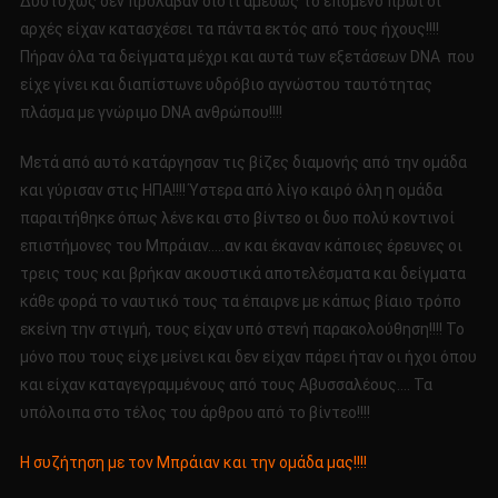
Δυστυχώς δεν προλάβαν διότι αμέσως το επόμενο πρωί οι
αρχές είχαν κατασχέσει τα πάντα εκτός από τους ήχους!!!!
Πήραν όλα τα δείγματα μέχρι και αυτά των εξετάσεων DNA που
είχε γίνει και διαπίστωνε υδρόβιο αγνώστου ταυτότητας
πλάσμα με γνώριμο DΝΑ ανθρώπου!!!!
Μετά από αυτό κατάργησαν τις βίζες διαμονής από την ομάδα
και γύρισαν στις ΗΠΑ!!!! Ύστερα από λίγο καιρό όλη η ομάδα
παραιτήθηκε όπως λένε και στο βίντεο οι δυο πολύ κοντινοί
επιστήμονες του Μπράιαν…..αν και έκαναν κάποιες έρευνες οι
τρεις τους και βρήκαν ακουστικά αποτελέσματα και δείγματα
κάθε φορά το ναυτικό τους τα έπαιρνε με κάπως βίαιο τρόπο
εκείνη την στιγμή, τους είχαν υπό στενή παρακολούθηση!!!! Το
μόνο που τους είχε μείνει και δεν είχαν πάρει ήταν οι ήχοι όπου
και είχαν καταγεγραμμένους από τους Αβυσσαλέους…. Τα
υπόλοιπα στο τέλος του άρθρου από το βίντεο!!!!
Η συζήτηση με τον Μπράιαν και την ομάδα μας!!!!