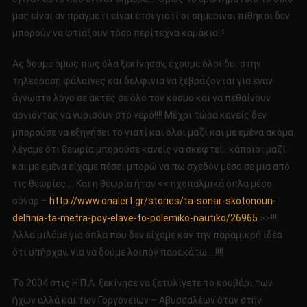
μας είναι αν πράγματι είναι έτσι γιατί οι σημερινοί πίθηκοι δεν
μπορούν να φτιάξουν τόσο περίτεχνα καμάκια!;!
Ας δουμε όμως πως όλα ξεκίνησαν, έχουμε όλοι δει στην
τηλεόραση φάλαινες και δελφίνια να ξεβράζονται για έναν
άγνωστο λόγο σε ακτές σε όλο τον κόσμο και να πεθαίνουν
αρνιόντας να γυρίσουν στο νερό!!!! Μέχρι τώρα κανείς δεν
μπορούσε να εξηγήσει το γιατί και όλοι μαζί και με εμένα ακόμα
λέγαμε ότι θεωρία μπορούσε κανείς να σκεφτεί…κάποιοι μαζί
και με εμένα είχαμε πέσει μπορώ να πω σχεδόν μέσα σε μια από
τις θεωρίες…. Και η θεωρία ήταν << ηχοπαλμικά όπλα μέσο
σόναρ –
http://www.onalert.gr/stories/ta-sonar-skotonoun-
delfinia-ta-metra-poy-elave-to-polemiko-nautiko/26965
>>!!!!
Αλλα μιλάμε για όπλα που δεν είχαμε καν την παραμικρή ιδέα
ότι υπήρχαν, για να δούμε λοιπόν παρακάτω….!!!!
Το 2004 στις Η.Π.Α. ξεκίνησε να ξετυλίγετε το κουβάρι των
ήχων αλλά και των Γοργόνειων – Αβυσσαλέων όταν στην