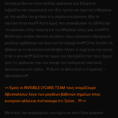
συνέχεια όλο και ποιο πολλές φάλαινες και δελφίνια
ξεβράζονταν νεκρά κατά τον ίδιο τρόπο και προτού ο Μπράιαν
με την ομάδα του φτάσει στο σημείο για έρευνες ήδη το
ναυτικό ήταν εκεί!!!! Αυτό όμως που ανακάλυψαν το 2004 ήταν
το κερασάκι στην τούρτα για τον Μπράιαν όπως μας είπε!!!! Η
ΝΟΑΑ έχει στήσει παντού σε όλους τους ωκεανούς υδρόφωνα
μεγάλης εμβέλειας και εκεί κοντά υπήρχε ένα!!!! Όταν λοιπόν το
έβαλαν να το ακούσουν κατάλαβαν πλέον τι είχε γίνει και ποιος
ήταν ο φονιάς!!!! Βάζοντας όμως και ξανά βάζοντας τους ήχους
από τις φάλαινες και του σόναρ του πολεμικού ναυτικού
άκουσαν και κάτι άλλο….!!!! Αυτό το άλλο ήταν οι Γοργόνες –
Αβυσσαλέοι!!!!
<< Εμείς οι ΙNVISIBLE LYCANS TEAM τους ονομάζουμε
Αβυσσαλέους λόγο των μεγάλων βαθυνών σημείων όπου
κυνηγούν αλλά και πιστεύουμε ότι ζούνε…..!!!! >>
Μετά και την αναγνώριση των ήχων ως κάτι ξένο ανάμεσα