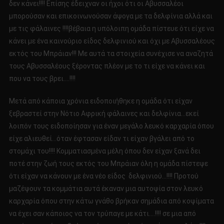
δεν κάνει!!!! Επίσης έδειχναν οι ήχοι ότι οι Αβυσσαλέοι
μπορούσαν και επικοινωνούσαν άψογα με τα δελφίνια αλλά και
με τις φάλαινες !!!!βέβαια η υπόλοιπη ομάδα πίστευε ότι είχε να
κάνει με ένα καινούριο είδος δελφινιού και όχι με Αβυσσαλέους
εκτός του Μπράιαν!!! Με αυτά τα στοιχεία συνέχισε να αναζητά
τους Αβυσσαλέους ξέροντας πλέον με το τι είχε να κάνει και
που να τους βρει….!!!!
Μετά από κάποια χρόνια ειδοποιήθηκε η ομάδα ότι είχαν
ξεβραστεί στην Νότιο Αφρική φάλαινες και δελφίνια…εκεί
λοιπόν τους ειδοποίησαν για έναν μεγάλο λευκό καρχαρία όπου
είχε αλιευθεί…όταν έφτασαν είδαν τι είχαν βγάλει από το
στομάχι του!!!! Κομματιασμένα μέλη όπου δεν είχαν ξανά δει
ποτέ στην ζωή τους εκτός του Μπράιαν όλη η ομάδα πίστεψε
ότι είχαν να κάνουν με ένα νέο είδος δελφινιού…!!!! Προτού
μαζέψουν τα κομμάτια αυτά έκαναν μια αυτοψία στον λευκό
καρχαρία όπου στην κάτω γνάθο βρήκαν σημάδια από κοψίματα
να έχει σαν κάποιος να τον τρύπαγε με κάτι….!!!! σε μια από