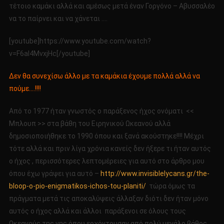
τέτοιο καμάκι αλλά και αμέσως μετά έναν Γοργόνο – Αβυσσαλέο
να το παίρνει και να χάνεται ….
[youtube]https://www.youtube.com/watch?
v=F6aI4MvxjHc[/youtube]
Δεν θα συνεχίσω άλλο με τα καμάκια έχουμε πολλά αλλά να
πούμε….!!!!
Από το 1977 ήταν γνωστός ο παράξενος ήχος ονόματι <<
Μπλουπ >> στα βάθη του Ειρηνικού Ωκεανού αλλά
δημοσιοποιήθηκε το 1990 όπου και ξανά ακούστηκε!!!! Μέχρι
τότε αλλά και πριν λίγα χρόνια κανείς δεν ήξερε τι ήταν αυτός
ο ήχος , περισσότερες λεπτομέρειες για αυτό στο άρθρο μου
όπου έχω γράψει για αυτό –
http://www.invisiblelycans.gr/the-
bloop-o-pio-enigmatikos-ichos-tou-planiti/
τώρα όμως τα
πράγματα μετά τις αποκαλύψεις άλλαξαν διότι δεν ήταν μόνο
αυτός ο ήχος αλλά και άλλοι παράξενοι σε όλους τους
Ωκεανούς της γης όπου ερχόντουσαν από πολύ μεγάλο βάθος