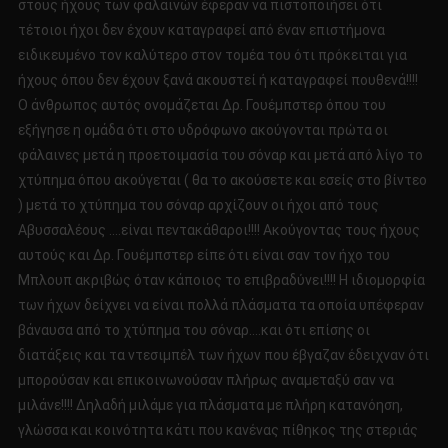
στους ήχους των φαλαινών έφεραν να πιστοποιήσει ότι
τέτοιοι ήχοι δεν έχουν καταγραφεί από έναν επιστήμονα
ειδικευμένο τον καλύτερο στον τομέα του ότι πρόκειται για
ήχους όπου δεν έχουν ξανά ακουστεί ή καταγραφεί πουθενά!!!!
Ο άνθρωπος αυτός ονομάζεται Δρ. Γουέμπστερ όπου του
εξήγησε η ομάδα ότι στο υδρόφωνο ακούγονται πρώτα οι
φάλαινες μετά η προετοιμασία του σόναρ και μετά από λίγο το
χτύπημα όπου ακούγεται ( θα το ακούσετε και εσείς στο βίντεο
) μετά το χτύπημα του σόναρ αρχίζουν οι ήχοι από τους
Αβυσσαλέους ….είναι πεντακάθαροι!!!! Ακούγοντας τους ήχους
αυτούς και Δρ. Γουέμπστερ είπε ότι είναι σαν τον ήχο του
Μπλουπ ακριβώς όταν κάποιος το επιβραδύνει!!!! Η ιδιομορφία
των ήχων δείχνει να είναι πολλά πλάσματα τα οποία υπέφεραν
βάναυσα από το χτύπημα του σόναρ….και ότι επίσης οι
διατάξεις και τα ντεσιμπέλ των ήχων που έβγαζαν έδειχναν ότι
μπορούσαν και επικοινωνούσαν πλήρως αναμεταξύ σαν να
μιλάνε!!!! Δηλαδή μιλάμε για πλάσματα με πλήρη κατανόηση,
γλώσσα και κοινότητα κάτι που κανένας πίθηκος της στεριάς