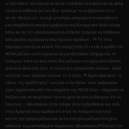
οι εξετάσεις που έγιναν σε αυτά τα θηλαστικά αλλά και σε αλλά
τα οποία πέθαναν με τον ίδιο τρόπο με το να βγαίνουν στις
ακτές έδειξαν ότι τα είχε χτυπήσει απεριόριστα ασυνήθιστη
και υπερβολική συνάμα ηχοβολιστική δύναμη από όπλο σόναρ
όπου εκτός ότι αποπροσανατολιστήκαν τα έκανε να πεθάνουν
από μεγάλη αιμορραγία εσωτερικών οργάνων…..!!!! Το ποιο
περίεργο που έγινε εκείνη την εποχή ήταν ότι όταν η ομάδα του
ΝΟΑΑ μάζευε τα στοιχεία αυτά για εξετάσεις υπήρχε και το
πολεμικό ναυτικό εκεί όπου δεν μάζευαν στοιχεία από κάποια
φάλαινα αλλά από κάτι το οποίο δεν μπορούσαν να δουν…αλλά
ούτε και τους άφησαν να δουν το τι ήταν…!!!! Αργότερα προς το
τέλος της αναζήτησης τους και όταν πλέον τους ανάγκασαν
προς παραίτηση από την υπηρεσία της ΝΟΑΑ διότι τόλμησαν να
δείξουν και να σκαλίσουν τα στοιχεία τα οποία έδειχναν ότι οι
Γοργόνες – Αβυσσαλέοι ήταν υπαρκτά όντα βρέθηκαν και πάλι
στην Αμερική όπου έμαθαν ότι όταν το πολεμικό ναυτικό
εκείνη την ημέρα μάζευε και αυτό στοιχεία μάζευε στοιχεία
αλλά και το μισοπεθαμένο σώμα ενός Αβυσσαλέου!!!! Εκείνη την