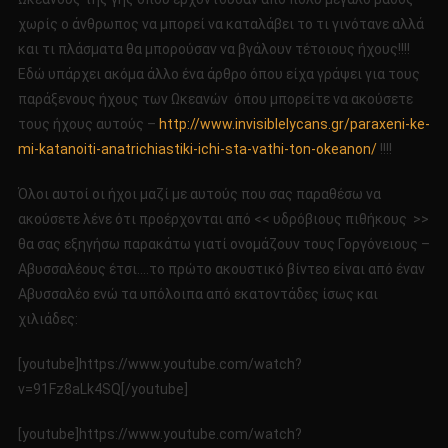
χωρίς ο άνθρωπος να μπορεί να καταλάβει το τι γινότανε αλλά
και τι πλάσματα θα μπορούσαν να βγάλουν τέτοιους ήχους!!!!
Εδώ υπάρχει ακόμα άλλο ένα άρθρο όπου είχα γράψει για τους
παράξενους ήχους των Ωκεανών όπου μπορείτε να ακούσετε
τους ήχους αυτούς –
http://www.invisiblelycans.gr/paraxeni-ke-
mi-katanoiti-anatrichiastiki-ichi-sta-vathi-ton-okeanon/
!!!!
Όλοι αυτοί οι ήχοι μαζί με αυτούς που σας παραθέσω να
ακούσετε λένε ότι προέρχονται από << υδρόβιους πιθήκους >>
θα σας εξηγήσω παρακάτω γιατί ονομάζουν τους Γοργόνειους –
Αβυσσαλέους έτσι….το πρώτο ακουστικό βίντεο είναι από έναν
Αβυσσαλέο ενώ τα υπόλοιπα από εκατοντάδες ίσως και
χιλιάδες:
[youtube]https://www.youtube.com/watch?
v=91Fz8aLk4SQ[/youtube]
[youtube]https://www.youtube.com/watch?