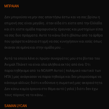
ΜΠΡΑΙΑΝ
Δεν μπορούσα να μην σας απαντήσω έστω και να σας βρίσω η
επιμονή σας είναι μεγάλη…όταν είδα ότι είστε από την Ελλάδα
και ότι είστε ομάδα παραφυσικής έρευνας και μυστηρίων είπα
να σας δυο πράγματα. Αυτό το κάνω διότι βλέπω από τα άρθρα
που γράφετε κάποια στιγμή να σας κυνηγήσουν και εσάς όπως
έκαναν σε εμένα και στην ομάδα μου…..
Αυτά τα οποία λένε οι πρώην συνεργάτες μου στο βίντεο του
Άνιμαλ Πλάνετ να είναι όλα αλήθεια εκτός από ένα. Ότι
παραιτηθήκαμε από το ΝΟΑΑ!!!! Αυτοί ( πολεμικό ναυτικό των
ΗΠΑ ) μας ανάγκασαν να παραιτηθούμε και δεν μπορούσαμε να
κάνουμε αλλιώς διότι κινδύνευε η σωματική μας ακεραιότητα.
Δεν κάνω καμία έρευνα στο θέμα αυτό ( γελά ) διότι δεν έχω
τους πόρους να το κάνω….
SAMAN LYCAN