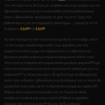
των σκίτσων είναι ίδια και με τα άρθρα που είχα γράψει για τον
Αβυσσαλέο όπου είχε βιντεοσκοπηθεί από ένα βαθυσκάφος
όπου ο Αβυσσαλέος ακούμπησε το χέρι του στο τζάμι του
βαθυσκάφους και καταγράφηκε ολοκλήρως ….μπορείτε να τα
διαβάσετε
ΕΔΩ!!!!
ΚΑΙ
ΕΔΩ!!!!
Ας ξεκινήσουμε λοιπόν να ξετυλίγουμε αυτό το κουβάρι, αυτό
το οποίο έχει παραξενέψει πολύ τους ψαράδες από την
αρχαιότητα αλλά μέχρι και σήμερα είναι ότι έβρισκαν και
βρίσκουν μεγάλα ψάρια με καμάκια καρφωμένα επάνω τους
όπου είναι φτιαγμένα από ψαροκόκαλα μεγάλων ψαριών!!!! Είχα
κάνει και αναφορά για αυτά σε προηγούμενο άρθρο μου για τις
γοργόνες!!!! Τα τελευταία όμως 20 χρόνια είχε προβληματίσει
πολύ τους ειδικούς ιχθυολόγους και βιολόγους για το ποιος θα
μπορούσε να φτιάξει αυτά τα περίπλοκα ομορφιάς καμάκια!!!!
Βέβαια όλων πήγαινε στο μυαλό για τις Γοργόνες αλλά
κουβέντα πουθενά μην γίνουν ρεζίλι!!!! Μόνο οι ψαράδες
μίλαγαν ανοιχτά για αυτές!!!! Θα σας δείξω κάποιες