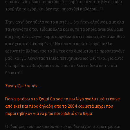
επικοινωνία μέσο διαδικτύου ότι επρόκειτο για το βίντεο που
τράβηξε το αγόρι και δεν έχει πηραχθεί καθόλου….!!!!
Στην αρχή δεν ήθελα να το πιστέψω ότι ήταν αληθινό μα με όλα
τα γεγονότα όπου είδαμε αλλά και αυτά τα οποία ανακαλύψαμε
και μείς δεν αφήνει καμία αμφιβολία ότι πρόκειται για αληθινό
και όχι κατασκευασμένο!!!! Να που για πρώτη φορά πολλοί
ερευνητές βλέποντας το βίντεο στο διαδίκτυο το προσπερνάνε
μαζί και γω λέγοντας τέλεια πετυχημένο ως ψεύτικο…για αυτό
δεν πρέπει να βιαζόμαστε σε τίποτα πλέον ειδικά σε τέτοια
θέματα!!!!
Συνεχίζω λοιπόν…..
Για να φτάσω στο ζουμί θα σας τα πω λίγο αναλυτικά τι έγινε
από εκεί και πέρα δηλαδή από το 2004 και μετά μέχρι που
παραιτήθηκαν για να μπω ποιο βαθιά στο θέμα:
Οι δοκιμές του πολεμικού ναυτικού δεν είχαν σταματημό και