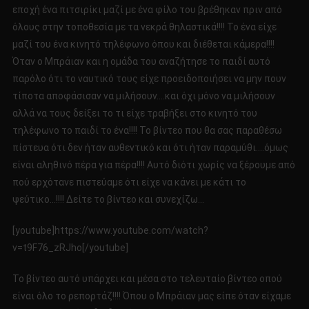
εποχή ένα πιτσιρίκι μαζί με ένα φίλο του βρέθηκαν πριν από
όλους στην τοποθεσία με τα νεκρά θηλαστικά!!!! Το ένα είχε
μαζί του ένα κινητό τηλέφωνο όπου και διέθεται κάμερα!!!!
Όταν ο Μπράιαν και η ομάδα του αναζήτησε το παιδί αυτό
παρόλο ότι το ναυτικό τους είχε προειδοποιήσει να μην πουν
τίποτα αποφάσισαν να μιλήσουν….και όχι μόνο να μιλήσουν
αλλά να τους δείξει το τι είχε τραβήξει στο κινητό του
τηλέφωνο το παιδί το ένα!!!! Το βίντεο που θα σας παραθέσω
πίστευα ότι δεν ήταν αυθεντικό και ότι ήταν παραμύθι….όμως
είναι αληθινό πέρα για πέρα!!!! Αυτό διότι χωρίς να ξέρουμε από
πού ερχότανε πιστεύαμε ότι είχε να κάνει με κάτι το
ψεύτικο…!!!! Δείτε το βίντεο και συνεχίζω…
[youtube]https://www.youtube.com/watch?
v=t9F76_zRJho[/youtube]
Το βίντεο αυτό υπάρχει και μέσα στο τελευταίο βίντεο οπού
είναι όλο το ρεπορτάζ!!!! Όπου ο Μπράιαν μας είπε όταν είχαμε