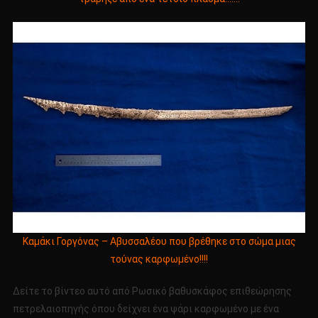
Καμάκι Γοργόνας – Αβυσσαλέου που βρέθηκε στο σώμα μιας
τούνας καρφωμένο!!!!
Δείτε το βίντεο αυτό από Ρωσικό βαθυσκάφος επιθεώρησης
πετρελαιοπηγής όπου δείχνει ένα ψάρι καρφωμένο με ένα