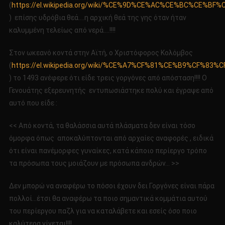
(
https://el.wikipedia.org/wiki/%CE%9D%CE%AC%CE%BC%CE%BF%
) επίσης υδρόβια θεά….η αρχική θεά της γης όταν ήταν
καλυμμένη τελείως από νερά….!!!!
Στον ωκεανό κοντά στην Αϊτή, ο Χριστόφορος Κολόμβος
(
https://el.wikipedia.org/wiki/%CE%A7%CF%81%CE%B9%
) το 1493 ανέφερε ότι είδε τρεις γοργόνες από απόσταση!!!! Ο
Γενουάτης εξερευνητής εντυπωσιάστηκε πολύ και έγραψε από
αυτό που είδε :
<< Από κοντά, τα θαλάσσια αυτά πλάσματα δεν είναι τόσο
όμορφα όπως αποκαλύπτονται από αρχαίες αναφορές , ειδικά
ότι είναι πανέμορφες γυναίκες, κατά κάποιο περίεργο τρόπο
τα πρόσωπα τους μοιάζουν με πρόσωπα ανδρών… >>
Δεν μπορώ να αναφέρω το πόσοι έχουν δει Γοργόνες είναι πάρα
πολλοί…έτσι θα αναφέρω τα ποιο σημαντικά κομμάτια αυτού
του περίεργου παζλ για να καταλάβετε και εσείς όσο ποιο
καλύτερα γίνεται!!!!