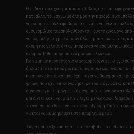
Όχι, δεν έχει σχέση με κάποιο βιβλίο, αυτό που ψάχνω ν
κάτι άλλο, το ψάχνω με όλη μου την καρδιά…είναι πολλ
να μοιραστώ αλλά φοβάμαι ότι.. ναι είναι γελοίο αλλά 
οι συνομιλίες παρακολουθούνται…δυστυχώς μόνο από 
να σας μιλήσω ή με κάποιον άλλο τρόπο…σκέφτηκα, και
ακόμη πιο γελοίο, ότι αν μπορούσα να σας μιλήσω μέσω
ονείρου :P θα μπορούσα να μιλήσω ελεύθερα.
Για να μη με περάσετε για φαντασμένο, γιατί κι εγώ αυτ
διάβαζα τέτοια πράγματα, τα περισσότερα όνειρα που 
είναι συνειδητά, και μου έχει τύχει να θυμάμαι και τρει
φορές που έχω επικοινωνήσει με τρεις άγνωστες κοπέλ
σίγουρες γιατί πραγματικά μέσα από το όνειρο καταλά
και αυτές εκεί, και μία πριν λίγες μέρες αφού διάβασα 
τα όνειρα που δεν είναι και τόσο σίγουρη. Οπότε τώρα 
γίνεται να με βοηθήσετε στο πρόβλημα μου..;
Τώρα που τα ξαναδιαβάζω καταλαβαίνω ότι είναι όντω