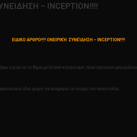
ΥΝΕΊΔΗΣΗ – ΙΝCEPTION!!!!
ο
ΔΙΚΟ
ΕΙΔΙΚΟ ΑΡΘΡΟ!!!! ΟΝΕΙΡΙΚΉ ΣΥΝΕΊΔΗΣΗ – ΙΝCEPTION!!!!
ΡΟ!!!!
ΕΙΡΙΚΉ
ΝΕΊΔΗΣΗ
γράψω για αυτό το θέμα μετά από καταιγισμό ηλεκτρονικών μηνυμάτω
EPTION!!!!
παρουσιάσω εδώ χωρίς να αναφέρω το όνομα του αποστολέα: