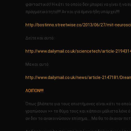
φανταστικό!;! Η κάτι το οποίο δεν μπορεί να γίνει ή να 
πραγματικότητα!!!! Αν και για έμενα ήδη υπάρχει!!!!
http://bostinno.streetwise.co/2013/06/27/mit-neuroscien
Δείτε και αυτό:
http://www.dailymail.co.uk/sciencetech/article-2194314
Μα και αυτό:
http://www.dailymail.co.uk/news/article-2147181/Dr
ΛΟΙΠΟΝ!!!!
Όπως βλέπετε για τους επιστήμονες είναι κάτι το οποίο
γραπώσουν >> το θύμα τους και κάποιοι μάλιστα λένε ό
αν δεν το ανακοινώσουν επίσημα…. Μα θα το έκαναν ποτέ !;!