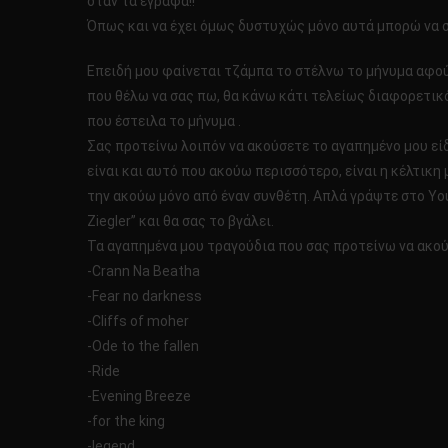
όταν τα έγραφα!!
Όπως και να έχει όμως δυστυχώς μόνο αυτά μπορώ να 
Επειδή μου φαίνεται τζάμπα το στέλνω το μήνυμα αφού
που θέλω να σας πω, θα κάνω κάτι τελείως διαφορετικό
που έστειλα το μήνυμα .
Σας προτείνω λοιπόν να ακούσετε το αγαπημένο μου είδ
είναι και αυτό που ακούω περισσότερο, είναι η κέλτικη μ
την ακούω μόνο από έναν συνθέτη. Απλά γράψτε στο Yo
Ziegler” και θα σας το βγάλει.
Τα αγαπημένα μου τραγούδια που σας προτείνω να ακούσ
-Crann Na Beatha
-Fear no darkness
-Cliffs of moher
-Ode to the fallen
-Ride
-Evening Breeze
-for the king
-legend