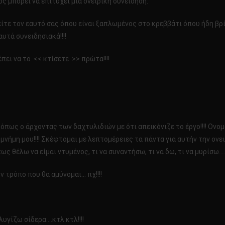
ς μπορεί να επιτύχει μια ονειρική συνείδηση:
ίτε τον εαυτό σας όπου είναι ξαπλωμένος στο κρεββάτι όπου ήδη βρί
αυτά συνειδησιακά!!!!
πει να το << κτίσετε >> πρώτα!!!!
 όπως ο άρχοντας των δαχτυλιδιών με ότι απεικόνιζε το έργο!!!! Ο
μνήμη μου!!!! Σκέφτομαι με λεπτομέρειες τα πάντα για αυτήν την ονε
ως θέλω να είμαι ντυμένος, τι να συναντήσω, τι να δω, τι να μυρίσω…..
 τρόπο που θα αμύνομαι… πχ!!!!
υγίζω σίδερα….κτλ κτλ!!!!