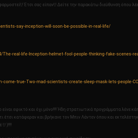
εφαρμοστεί!;! Έτσι σας είπαν!;! Δείτε την παρακάτω διεύθυνση όπου λέ
tists-say-inception-will-soon-be-possible-in-real-life/
/The-real-life-Inception-helmet-fool-people-thinking-fake-scenes-re
eam-come-true-Two-mad-scientists-create-sleep-mask-lets-people-
 είναι εφικτό και όχι μόνο!!!! Ήδη στρατιωτικά προγράμματα λένε κά
τι έτσι κατάφεραν και βρήκανε τον Μπιν Λάντεν όπου και εκτελέστη
 )!!!!