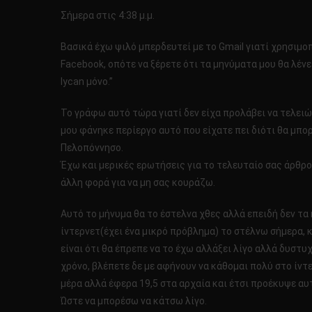
Σήμερα στις 4:38 μ.μ.
Βασικά έχω ψιλό μπερδευτεί με το Gmail γιατί χρησιμο
Facebook, οπότε να ξέρετε ότι τα μηνύματα μου θα λέν
lycan μόνο.”
Το γράφω αυτό τώρα γιατί δεν είχα προλάβει να τελειώ
μου φάνηκε περίεργο αυτό που είχατε πει διότι θα μπο
Πελοπόννησο.
Έχω και μερικές ερωτήσεις για το τελευταίο σας άρθρο
άλλη φορά για να μη σας κουράζω.
Αυτό το μήνυμα θα το έστελνα χθες αλλά επειδή δεν τ
ίντερνετ(έχει ένα μικρό πρόβλημα) το στέλνω σήμερα, κ
είναι ότι θα έπρεπε να το έχω αλλάξει λίγο αλλά δυστ
χρόνο, βλέπετε δε με αφήνουν να κάθομαι πολύ στο ίντ
μέρα αλλά έφερα 19,5 στα αρχαία και έτσι προέκυψε αυ
Ώστε να μπορέσω να κάτσω λίγο.