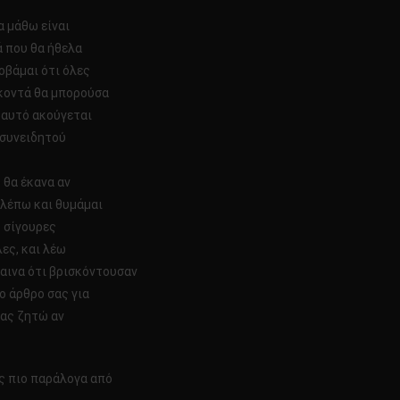
α μάθω είναι
ά που θα ήθελα
φοβάμαι ότι όλες
κοντά θα μπορούσα
 αυτό ακούγεται
 συνειδητού
ό θα έκανα αν
βλέπω και θυμάμαι
ς σίγουρες
ες, και λέω
βαινα ότι βρισκόντουσαν
το άρθρο σας για
σας ζητώ αν
ς πιο παράλογα από