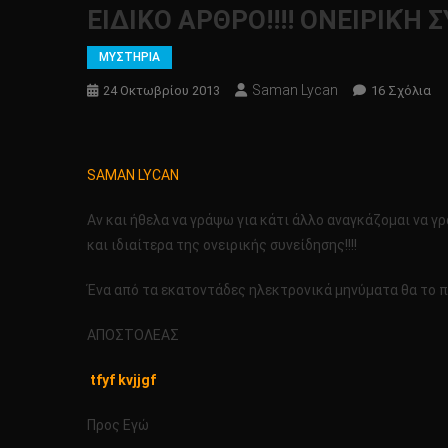
ΕΙΔΙΚΟ ΑΡΘΡΟ!!!! ΟΝΕΙΡΙΚΉ Σ
ΜΥΣΤΗΡΙΑ
Saman Lycan
Στ
24 Οκτωβρίου 2013
16 Σχόλια
ΕΙ
ΑΡΘ
ΟΝ
SAMAN LYCAN
ΣΥ
–
Αν και ήθελα να γράψω για κάτι άλλο αναγκάζομαι να 
ΙΝC
και ιδιαίτερα της ονειρικής συνείδησης!!!!
Ένα από τα εκατοντάδες ηλεκτρονικά μηνύματα θα το 
ΑΠΟΣΤΟΛΕΑΣ
tfyf kvjjgf
Προς Εγώ