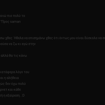
ποιώ πιο πολύ το
ε “Προς saman
σω χθες. Ήθελα να επισημάνω χθες ότι όντως μου είναι δύσκολο να σ
ρούσα να ζω κι εγώ στην
 αλλά θα τις κάνω
α κατάφερα λόγο του
αι η αλήθεια
υχώς δεν έχω πολύ
ερνετ και κάθε
τή η εξαίρεση…:D