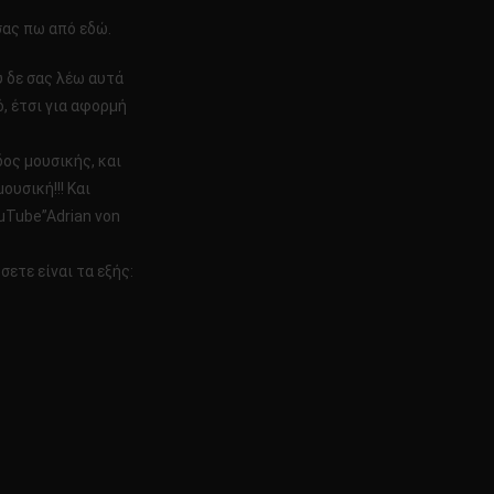
σας πω από εδώ.
 δε σας λέω αυτά
, έτσι για αφορμή
ος μουσικής, και
ουσική!!! Και
uTube”Adrian von
ετε είναι τα εξής: