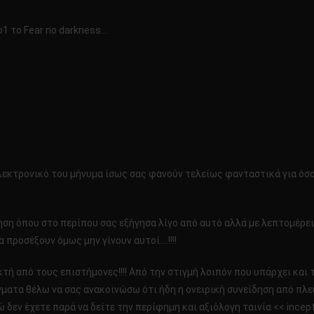
ο1 το Fear no darkness…
εκτρονικό του μήνυμα ίσως σας φανούν τελείως φανταστικά για όσους
ση όπου στο περίπου σας εξήγησα λίγο από αυτό αλλά με λεπτομέρειες 
 προσέξουν όμως μην γίνουν αυτοί….!!!!
εκτή από τους επιστήμονες!!!! Από την στιγμή λοιπόν που υπάρχει και
άγματα θέλω να σας ανακοινώσω ότι ήδη η ονειρική συνείδηση από π
ώ δεν έχετε παρά να δείτε την περίφημη και αξιόλογη ταινία << inceptio