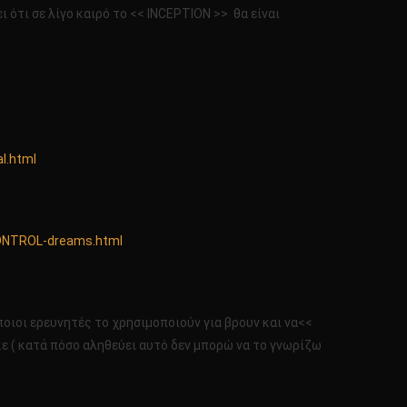
ει ότι σε λίγο καιρό το << INCEPTION >> θα είναι
al.html
CONTROL-dreams.html
ποιοι ερευνητές το χρησιμοποιούν για βρουν και να<<
κε ( κατά πόσο αληθεύει αυτό δεν μπορώ να το γνωρίζω