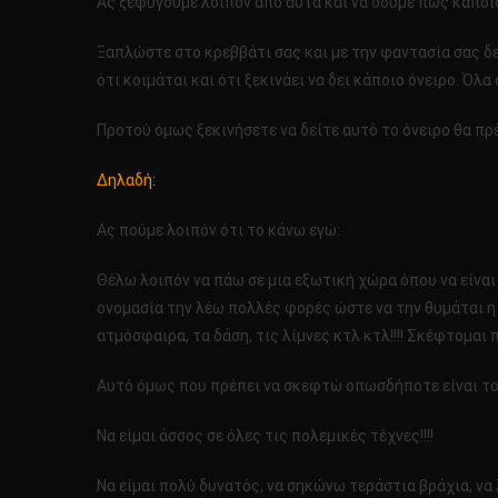
Ας ξεφύγουμε λοιπόν από αυτά και να δούμε πως κάποιο
Ξαπλώστε στο κρεββάτι σας και με την φαντασία σας δε
ότι κοιμάται και ότι ξεκινάει να δει κάποιο όνειρο. Όλα 
Προτού όμως ξεκινήσετε να δείτε αυτό το όνειρο θα πρέ
Δηλαδή:
Ας πούμε λοιπόν ότι το κάνω εγώ:
Θέλω λοιπόν να πάω σε μια εξωτική χώρα όπου να είναι
ονομασία την λέω πολλές φορές ώστε να την θυμάται η 
ατμόσφαιρα, τα δάση, τις λίμνες κτλ κτλ!!!! Σκέφτομαι π
Αυτό όμως που πρέπει να σκεφτώ οπωσδήποτε είναι τον
Να είμαι άσσος σε όλες τις πολεμικές τέχνες!!!!
Να είμαι πολύ δυνατός, να σηκώνω τεράστια βράχια, να λ