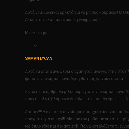
Αυτά νομίζω είναι αρκετά για να μη σας κουράζω!! Με Ν
Ακούστε τα και πείτε μου τη γνώμη σας!!
Με εκτίμηση
…….. >>
SAMAN LYCAN
Αυτά τα οποία αναφέρει ο αγαπητός αναγνώστης στο ηλ
φορά την ονειρική συνείδηση θα τους φανούν οικεία….
Σε αυτό το άρθρο θα μιλήσουμε για την ονειρική συνείδη
πουν αφελή ή βλαμμένο για όλα αυτά που θα γράψω …. Να
Λοιπόν!!!! Η ονειρική συνείδηση υπάρχει και είναι αποδ
πράγματα για αυτήν!!!! Μα προτού μάθουμε αυτά τα πρ
ως όπλο εδώ και δεκαετίες!!!! Για να καταλάβετε τι εννο