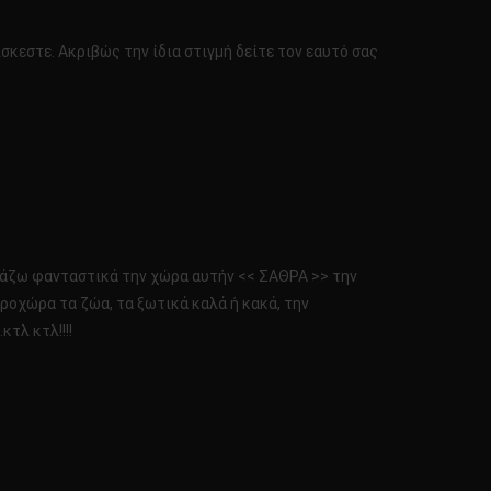
σκεστε. Ακριβώς την ίδια στιγμή δείτε τον εαυτό σας
νομάζω φανταστικά την χώρα αυτήν << ΣΑΘΡΑ >> την
ιροχώρα τα ζώα, τα ξωτικά καλά ή κακά, την
κτλ κτλ!!!!