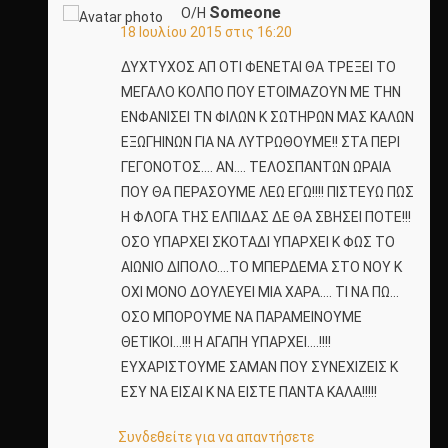
Someone
Ο/Η
18 Ιουλίου 2015 στις 16:20
ΔΥΧΤΥΧΟΣ ΑΠ ΟΤΙ ΦΕΝΕΤΑΙ ΘΑ ΤΡΕΞΕΙ ΤΟ
ΜΕΓΑΛΟ ΚΟΛΠΟ ΠΟΥ ΕΤΟΙΜΑΖΟΥΝ ΜΕ ΤΗΝ
ΕΝΦΑΝΙΣΕΙ ΤΝ ΦΙΛΩΝ Κ ΣΩΤΗΡΩΝ ΜΑΣ ΚΑΛΩΝ
ΕΞΩΓΗΙΝΩΝ ΓΙΑ ΝΑ ΛΥΤΡΩΘΟΥΜΕ!! ΣΤΑ ΠΕΡΙ
ΓΕΓΟΝΟΤΟΣ…. ΑΝ…. ΤΕΛΟΣΠΑΝΤΩΝ ΩΡΑΙΑ
ΠΟΥ ΘΑ ΠΕΡΑΣΟΥΜΕ ΛΕΩ ΕΓΩ!!!! ΠΙΣΤΕΥΩ ΠΩΣ
Η ΦΛΟΓΑ ΤΗΣ ΕΛΠΙΔΑΣ ΔΕ ΘΑ ΣΒΗΣΕΙ ΠΟΤΕ!!!
ΟΣΟ ΥΠΑΡΧΕΙ ΣΚΟΤΑΔΙ ΥΠΑΡΧΕΙ Κ ΦΩΣ ΤΟ
ΑΙΩΝΙΟ ΔΙΠΟΛΟ….ΤΟ ΜΠΕΡΔΕΜΑ ΣΤΟ ΝΟΥ Κ
ΟΧΙ ΜΟΝΟ ΔΟΥΛΕΥΕΙ ΜΙΑ ΧΑΡΑ…. ΤΙ ΝΑ ΠΩ…
ΟΣΟ ΜΠΟΡΟΥΜΕ ΝΑ ΠΑΡΑΜΕΙΝΟΥΜΕ
ΘΕΤΙΚΟΙ…!!! Η ΑΓΑΠΗ ΥΠΑΡΧΕΙ….!!!!
ΕΥΧΑΡΙΣΤΟΥΜΕ ΣΑΜΑΝ ΠΟΥ ΣΥΝΕΧΙΖΕΙΣ Κ
ΕΣΥ ΝΑ ΕΙΣΑΙ Κ ΝΑ ΕΙΣΤΕ ΠΑΝΤΑ ΚΑΛΑ!!!!!
Συνδεθείτε για να απαντήσετε