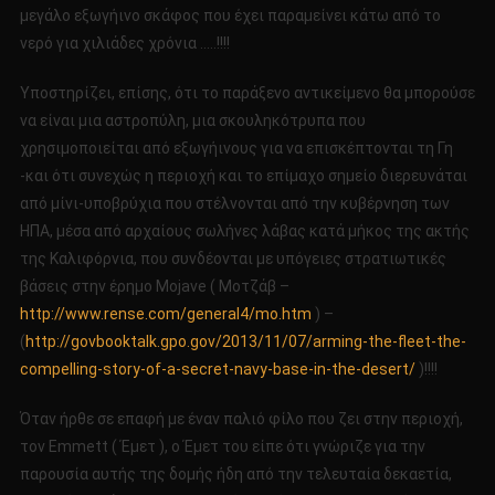
μεγάλο εξωγήινο σκάφος που έχει παραμείνει κάτω από το
νερό για χιλιάδες χρόνια …..!!!!
Υποστηρίζει, επίσης, ότι το παράξενο αντικείμενο θα μπορούσε
να είναι μια αστροπύλη, μια σκουληκότρυπα που
χρησιμοποιείται από εξωγήινους για να επισκέπτονται τη Γη
-και ότι συνεχώς η περιοχή και το επίμαχο σημείο διερευνάται
από μίνι-υποβρύχια που στέλνονται από την κυβέρνηση των
ΗΠΑ, μέσα από αρχαίους σωλήνες λάβας κατά μήκος της ακτής
της Καλιφόρνια, που συνδέονται με υπόγειες στρατιωτικές
βάσεις στην έρημο Mojave ( Μοτζάβ –
http://www.rense.com/general4/mo.htm
) –
(
http://govbooktalk.gpo.gov/2013/11/07/arming-the-fleet-the-
compelling-story-of-a-secret-navy-base-in-the-desert/
)!!!!
Όταν ήρθε σε επαφή με έναν παλιό φίλο που ζει στην περιοχή,
τον Emmett ( Έμετ ), ο Έμετ του είπε ότι γνώριζε για την
παρουσία αυτής της δομής ήδη από την τελευταία δεκαετία,