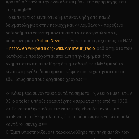
προτού ο Στάνλεϊ την ανακαλύψει μέσω της εφαρμογής του
της google!!!!
Το εκπληκτικό είναι ότι ο Έμετ έκανε ήδη από παλιά
δειγματοληψίες στην περιοχή και << λάμβανε >> παράξενα
ραδιοσήματα να εκπέμπονται από το << αστρόπλοιο >>,
σύμφωνα με το
Yahoo News
!!!! Ο Έμετ υποστηρίζει πως τα HAM
–
http://en.wikipedia.org/wiki/Amateur_radio
ραδιοσήματα που
κατέγραψε προέρχονται από αυτή την δομή, και έτσι
σχηματίστηκε η πεποίθηση ότι η << δομή του Μαλιμπού >>
είναι ένα μεγάλο διαστημικό σκάφος που είχε την κατοικία
εδώ, ίσως από τους αρχαίους χρόνους!!!!
<< Κάθε μέρα συναντούσα αυτά τα σήματα >>, λέει ο Έμετ, ετών
93, ο οποίος υπήρξε ερασιτέχνης ασυρματιστής από το 1938.
<< Το καταπληκτικό με τις εκπομπές είναι ότι έχουν μία
σταθερότητα. Ήξερα, λοιπόν, ότι το σήμα έπρεπε να είναι πολύ
κοντά >>, συνέχισε!!!!
Ο Έμετ υποστηρίζει ότι παρακολούθησε την πηγή αυτών των