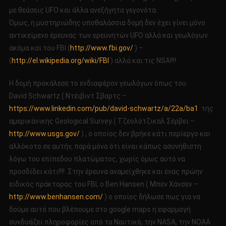
με θεάσεις UFO και άλλα ανεξήγητα γεγονότα.
Όμως, η μυστηριώδης υποθαλάσσια δομή δεν έχει γίνει μόνο
αντικείμενο έρευνας των ερευνητών UFO αλλά και γεωλόγων
ακόμα και του FBI (
http://www.fbi.gov/
) –
(
http://el.wikipedia.org/wiki/FBI
) αλλά και τις NSA!!!!
Η δομή προκάλεσε το ενδιαφέρον γεωλόγων όπως του
David Schwartz ( Ντέιβιντ Σβαρτς –
https://www.linkedin.com/pub/david-schwartz/a/22a/ba1
της
αμερικάνικης Geological Survey ( Τζεολότζικαλ Σέρβει –
http://www.usgs.gov/
) , ο οποίος δεν βρήκε κάτι περίεργο και
αλλόκοτο σε αυτήν, παρά μόνο ότι είναι κάπως ασυνήθιστη
λόγω του επίπεδου πλατώματος, χωρίς όμως αυτό να
προσδίδει κάτι!!!! Στην έρευνα αναμείχθηκε και ένας πρώην
ειδικός πράκτορας του FBI, ο Ben Hansen ( Μπεν Χάνσεν –
http://www.benhansen.com/
) ο οποίος δήλωσε πως για να
δούμε αυτό που βλέπουμε στο google maps η εφαρμογή
συνδυάζει πληροφορίες από το Ναυτικό, την NASA, την NOAA