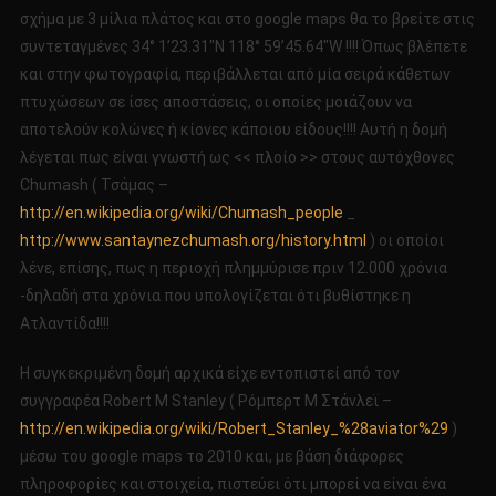
σχήμα με 3 μίλια πλάτος και στο google maps θα το βρείτε στις
συντεταγμένες 34° 1’23.31″N 118° 59’45.64″W !!!! Όπως βλέπετε
και στην φωτογραφία, περιβάλλεται από μία σειρά κάθετων
πτυχώσεων σε ίσες αποστάσεις, οι οποίες μοιάζουν να
αποτελούν κολώνες ή κίονες κάποιου είδους!!!! Αυτή η δομή
λέγεται πως είναι γνωστή ως << πλοίο >> στους αυτόχθονες
Chumash ( Τσάμας –
http://en.wikipedia.org/wiki/Chumash_people
_
http://www.santaynezchumash.org/history.html
) οι οποίοι
λένε, επίσης, πως η περιοχή πλημμύρισε πριν 12.000 χρόνια
-δηλαδή στα χρόνια που υπολογίζεται ότι βυθίστηκε η
Ατλαντίδα!!!!
Η συγκεκριμένη δομή αρχικά είχε εντοπιστεί από τον
συγγραφέα Robert M Stanley ( Ρόμπερτ Μ Στάνλεϊ –
http://en.wikipedia.org/wiki/Robert_Stanley_%28aviator%29
)
μέσω του google maps το 2010 και, με βάση διάφορες
πληροφορίες και στοιχεία, πιστεύει ότι μπορεί να είναι ένα