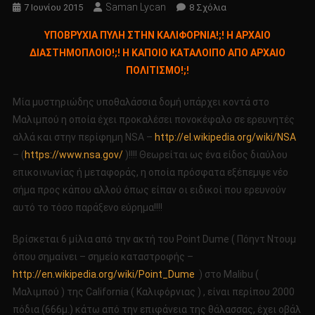
Saman Lycan
Στο
7 Ιουνίου 2015
8 Σχόλια
ΥΠΟΒΡΥΧΙΑ
ΥΠΟΒΡΥΧΙΑ ΠΥΛΗ ΣΤΗΝ ΚΑΛΙΦΟΡΝΙΑ!;! Η ΑΡΧΑΙΟ
ΠΥΛΗ
ΔΙΑΣΤΗΜΟΠΛΟΙΟ!;! Η ΚΑΠΟΙΟ ΚΑΤΑΛΟΙΠΟ ΑΠΟ ΑΡΧΑΙΟ
ΣΤΗΝ
ΠΟΛΙΤΙΣΜΟ!;!
ΚΑΛΙΦΟΡΝΙΑ!;!
Η
Μία μυστηριώδης υποθαλάσσια δομή υπάρχει κοντά στο
ΑΡΧΑΙΟ
Μαλιμπού η οποία έχει προκαλέσει πονοκέφαλο σε ερευνητές
ΔΙΑΣΤΗΜΟΠΛΟΙΟ!;!
Η
αλλά και στην περίφημη ΝSA –
http://el.wikipedia.org/wiki/NSA
ΚΑΠΟΙΟ
– (
https://www.nsa.gov/
)!!!! Θεωρείται ως ένα είδος διαύλου
ΚΑΤΑΛΟΙΠΟ
επικοινωνίας ή μεταφοράς, η οποία πρόσφατα εξέπεμψε νέο
ΑΠΟ
σήμα προς κάπου αλλού όπως είπαν οι ειδικοί που ερευνούν
ΑΡΧΑΙΟ
αυτό το τόσο παράξενο εύρημα!!!!
ΠΟΛΙΤΙΣΜΟ!;!
Βρίσκεται 6 μίλια από την ακτή του Point Dume ( Πόηντ Ντουμ
όπου σημαίνει – σημείο καταστροφής –
http://en.wikipedia.org/wiki/Point_Dume
) στο Malibu (
Μαλιμπού ) της California ( Καλιφόρνιας ) , είναι περίπου 2000
πόδια (666μ.) κάτω από την επιφάνεια της θάλασσας, έχει οβάλ