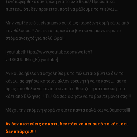
) ενδιαφέρθηκε σαν τρελή για το όλο θέμα!;! Προσωπικά
πιστεύω ότι δεν πρόκειται ποτέ να μάθουμε το τι είναι …..
Μην νομίζετε ότι είναι μόνο αυτό ως παράξενη δομή κάτω από
την θάλασσα!!!! Δείτε το παρακάτω βίντεο να μείνετε με το
στόμα ανοιχτό για πολύ ώρα!!!!
[youtube]https://www.youtube.com/watch?
v=D3GUUrlNm_E[/youtube]
Αν και θα ήθελα να ασχοληθώ με το τελευταίο βίντεο δεν το
κάνω….ας αφήσω κάποιον άλλον ερευνητή να το κάνει…..αυτό
όμως που θέλω να τονίσω είναι ότι θυμίζει η κατασκευή του
κάτι από Έλληνες!!!! Τι!;! Θα σας αφήσω να το βρείτε μόνοι σας!!!!
Μέχρι την επόμενη φορά να είστε πάντα καλά και να θυμάστε!!!!
Αν δεν πιστεύεις σε κάτι, δεν πάει να πει αυτό το κάτι ότι
δεν υπάρχει!!!!