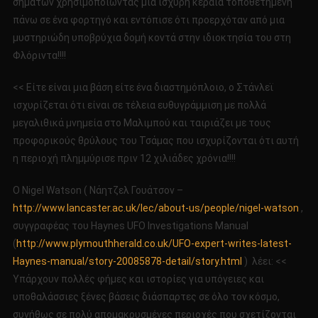
σημάτων χρησιμοποιώντας μία ισχυρή κεραία τοποθετημένη
πάνω σε ένα φορτηγό και εντόπισε ότι προερχόταν από μια
μυστηριώδη υποβρύχια δομή κοντά στην ιδιοκτησία του στη
Φλόριντα!!!!
<< Είτε είναι μια βάση είτε ένα διαστημόπλοιο, ο Στάνλεϊ
ισχυρίζεται ότι είναι σε τέλεια ευθυγράμμιση με πολλά
μεγαλιθικά μνημεία στο Μαλιμπού και ταιριάζει με τους
προφορικούς θρύλους του Τσάμας που ισχυρίζονται ότι αυτή
η περιοχή πλημμύρισε πριν 12 χιλιάδες χρόνια!!!!
Ο Nigel Watson ( Νάητζελ Γουάτσον –
http://www.lancaster.ac.uk/lec/about-us/people/nigel-watson
,
συγγραφέας του Haynes UFO Investigations Manual
(
http://www.plymouthherald.co.uk/UFO-expert-writes-latest-
Haynes-manual/story-20085878-detail/story.html
) λέει: <<
Υπάρχουν πολλές φήμες και ιστορίες για υπόγειες και
υποθαλάσσιες ξένες βάσεις διάσπαρτες σε όλο τον κόσμο,
συνήθως σε πολύ απομακρυσμένες περιοχές που σχετίζονται