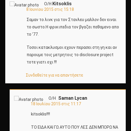
Kitsoklis
Ο/Η
8 Ιουνίου 2015 στις 15:18
Σαμαν το λινκ για τον Στανλευ μαλλον δεν ειναι
το σωστο.Η φρικιπεδια τον βγαζει πεθαμενο απο
το ’77.
Τοσοι κατακλυσμοι εχουν περασει στη γη και αν
παρουμε τοις μετρητοις το disclosure project
τοτε γιατι οχι !!!
Συνδεθείτε για να απαντήσετε
Saman Lycan
Ο/Η
18 Ιουλίου 2015 στις 11:17
kitsoklis!!!!
TO EIΔΑ ΚΑΙ ΓΩ ΑΥΤΟ ΠΟΥ ΛΕΣ ΔΕΝ ΜΠΟΡΩ ΝΑ