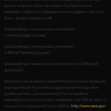
αυτούς ή κάποιος άλλος δεν μπήκε στην διαδικασία να
ερευνήσει το θέμα των ραδιοσημάτων που λαμβάνει τακτικά ο
Έμετ… φανερά τουλάχιστον!!!!
[youtube]https://www.youtube.com/watch?
v=sfK4ytnpU8g[/youtube]
[youtube]https://www.youtube.com/watch?
v=MEUWT9UaN3s[/youtube]
[youtube]https://www.youtube.com/watch?v=U27M6VsyR-
g[/youtube]
Πρόκειται τελικά για κάτι αρχαίο!!;!! Η μήπως για ένα πανάρχαιο
διαστημόπλοιο!!;;!! ή για κάποια αρχαία άγνωστη δομή όπου
φυλάει μια πύλη…μια αστροπύλη!!;;!! Για τα παράξενα
ραδιοσήματα γιατί οι μυστικές υπερθέσεις των ΗΠΑ δεν λένε τι
είναι και που πηγαίνουν!!;;!! γιατί η NASA (
http://www.nasa.gov/