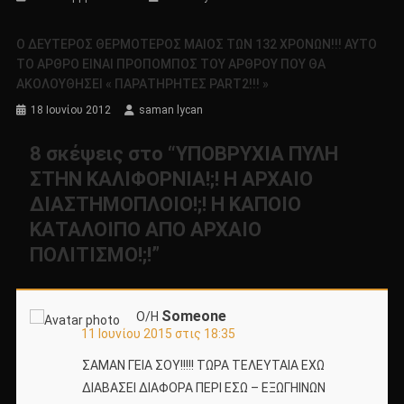
O ΔΕΥΤΕΡΟΣ ΘΕΡΜΟΤΕΡΟΣ ΜΑΙΟΣ ΤΩΝ 132 ΧΡΟΝΩΝ!!! ΑΥΤΟ
ΤΟ ΑΡΘΡΟ ΕΙΝΑΙ ΠΡΟΠΟΜΠΟΣ ΤΟΥ ΑΡΘΡΟΥ ΠΟΥ ΘΑ
ΑΚΟΛΟΥΘΗΣΕΙ « ΠΑΡΑΤΗΡΗΤΕΣ PART2!!! »
18 Ιουνίου 2012
saman lycan
8 σκέψεις στο “
ΥΠΟΒΡΥΧΙΑ ΠΥΛΗ
ΣΤΗΝ ΚΑΛΙΦΟΡΝΙΑ!;! Η ΑΡΧΑΙΟ
ΔΙΑΣΤΗΜΟΠΛΟΙΟ!;! Η ΚΑΠΟΙΟ
ΚΑΤΑΛΟΙΠΟ ΑΠΟ ΑΡΧΑΙΟ
ΠΟΛΙΤΙΣΜΟ!;!
”
Someone
Ο/Η
11 Ιουνίου 2015 στις 18:35
ΣΑΜΑΝ ΓΕΙΑ ΣΟΥ!!!!! ΤΩΡΑ ΤΕΛΕΥΤΑΙΑ ΕΧΩ
ΔΙΑΒΑΣΕΙ ΔΙΑΦΟΡΑ ΠΕΡΙ ΕΣΩ – ΕΞΩΓΗΙΝΩΝ