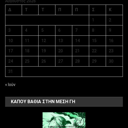
Αύγουστος 2026
Δ
Τ
Τ
Π
Π
Σ
Κ
1
2
3
4
5
6
7
8
9
10
11
12
13
14
15
16
17
18
19
20
21
22
23
24
25
26
27
28
29
30
31
« Ιούν
ΚΑΠΟΥ ΒΑΘΙΑ ΣΤΗΝ ΜΕΣΗ ΓΗ