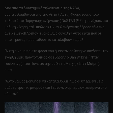
Δύο από τα διαστημικά τηλεσκόπια της NASA,
συμπεριλαμβανομένης της Array ( Αρέι ) Φασματοσκοπικό
τηλεσκόπιο Πυρηνικής ενέργειας ( NuSTAR )!! Στη συνέχεια, μια
μαζική κίνηση παλμικών ακτίνων Χ ενέργειας ξέρασε έξω ένα
αντικείμενο!! Λοιπόν, τι ακριβώς συνέβη!;! Αυτό είναι που οι
επιστήμονες προσπαθούν να καταλάβουν τώρα!!
“Αυτή είναι η πρώτη φορά που ήμασταν σε θέση να συνδέσει την
έναρξη μιας πρωτοτυπίας σε έξαρση,” ο Dan Wilkins ( Νταν
Γουίλκινς ), του Πανεπιστημίου Saint Mary ( Σέηντ Μαίρη ),
είπε:
“Αυτό θα μας βοηθήσει να καταλάβουμε πώς οι υπερμεγέθεις
μαύρες τρύπες μπορούν και ξερνάνε λαμπερά αντικείμενα στο
σύμπαν.”