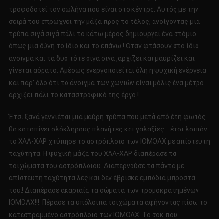
τροφοδοτεί τον σωλήνα που είναι στο κέντρο. Αυτός με την
σειρά του σπρώχνει την μάζα προς το τέλος, ανοίγοντας μια
τρύπα σιγά σιγά πάλι το κάτω μέρος δημιουργεί ένα στόμιο
όπως μια δύνη το ίδιο και το επάνω.! Όταν φτάσουν στο ίδιο
άνοιγμα και τα δυο τότε σιγά σιγά ,αρχίζει και μαυρίζει και
γίνεται αόρατο. Αμέσως ενεργοποιείται όλη η ψυχική ενέργεια
και παρ’ όλο ότι το άνοιγμα των χωνιών είναι μόλις ένα μέτρο
αρχίζει πάλι το καταστροφικό της έργο.!
Έτσι ξανά γεννιέται μια μαύρη τρύπα που μετά από έτη φωτός
θα καταπίνει ολόκληρους πλανήτες και γαλαξίες… έτσι λοιπόν
το ΧΑΛ-ΧΑΡ χτύπησε το αστρόπλοιο των ΙΟΜΟΛΧ με απίστευτη
ταχύτητα. Η ψυχική μάζα του ΧΑΛ-ΧΑΡ διαπέρασε τα
τοιχώματα του αστρόπλοιου. Διαπερνούσε τα πάντα με
απίστευτη ταχύτητα λες και δεν έβρισκε εμπόδια μπροστά
του.! Διαπέρασε ακαριαία τα σώματα των τρομοκρατημένων
ΙΟΜΟΛΧ!!!. Πέρασε τα υπόλοιπα τοιχώματα αφήνοντας πίσω το
κατεστραμμένο αστρόπλοιο των ΙΟΜΟΛΧ. Το σοκ που