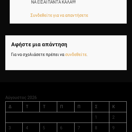
ΝΑ ΕΙΣΑΙ ΠΑΝΤΑ ΚΑΛΑ!!!!
Συνδεθείτε για να απαντήσετε
Αφήστε μια απάντηση
Για να σχολιάσετε πρέπει να
συνδεθείτε
.
Αύγουστος 2026
Δ
Τ
Τ
Π
Π
Σ
Κ
1
2
3
4
5
6
7
8
9