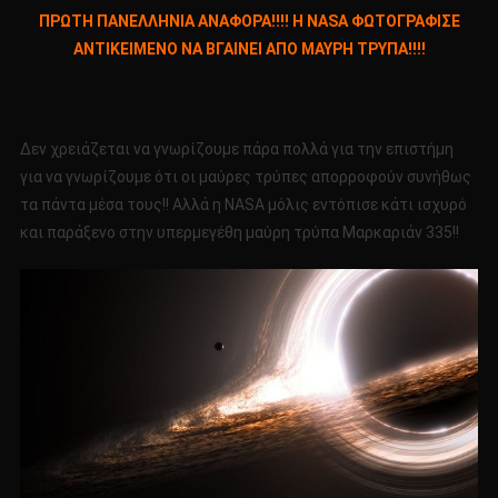
ΠΡΩΤΗ
ΠΡΩΤΗ ΠΑΝΕΛΛΗΝΙΑ ΑΝΑΦΟΡΑ!!!! Η Ν
ASA
ΦΩΤΟΓΡΑΦΙΣΕ
ΠΑΝΕΛΛΗΝΙΑ
ΑΝΤΙΚΕΙΜΕΝΟ ΝΑ ΒΓΑΙΝΕΙ ΑΠΟ ΜΑΥΡΗ ΤΡΥΠΑ!!!!
ΑΝΑΦΟΡΑ!!!!
Η
ΝASA
ΦΩΤΟΓΡΑΦΙΣΕ
Δεν χρειάζεται να γνωρίζουμε πάρα πολλά για την επιστήμη
ΑΝΤΙΚΕΙΜΕΝΟ
για να γνωρίζουμε ότι οι μαύρες τρύπες απορροφούν συνήθως
ΝΑ
τα πάντα μέσα τους!! Αλλά η NASA μόλις εντόπισε κάτι ισχυρό
ΒΓΑΙΝΕΙ
και παράξενο στην υπερμεγέθη μαύρη τρύπα Μαρκαριάν 335!!
ΑΠΟ
ΜΑΥΡΗ
ΤΡΥΠΑ!!!!