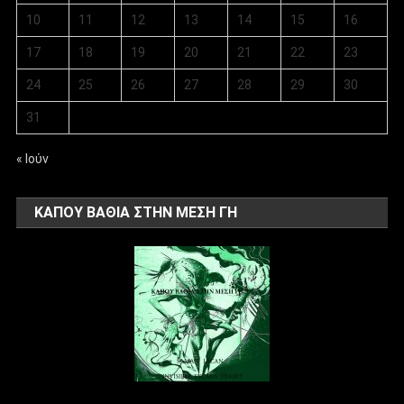
10
11
12
13
14
15
16
17
18
19
20
21
22
23
24
25
26
27
28
29
30
31
« Ιούν
ΚΑΠΟΥ ΒΑΘΙΑ ΣΤΗΝ ΜΕΣΗ ΓΗ