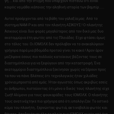
γη….. και από την στιγμή που υπάρχουν πιστεύω ότι είναι
καιρός να μάθει κάποιος την αληθινή ιστορία των βαμπίρ…….
Αυτοί προέρχονται από τα βάθη του γαλαξία μας. Από το
σύστημα ΝΑΜ-Ρ και από τον πλανήτη ΑΣΙΚΟΥΣ.! Ο πλανήτης
Άσικους είναι δυο φορές μεγαλύτερος από τον δικό μας δυο
εκατομμύρια έτη φωτός από τις Πλειάδες. Είχε φτάσει όμως
στο τέλος του. Οι ΙΟΜΟΛΧ δεν πρόλαβαν να το ανακαλύψουν
γρήγορα παρά μια βδομάδα προτού γίνει το κακό.! Άρον άρον
μαζέψανε όσους πιο πολλούς κατοίκους βάζοντας τους σε
διαστημόπλοια για να ξεφύγουν από την καταστροφή. Ένα
εκατομμύριο διαστημόπλοια ξεκίνησαν χωρίς να ξέρουν προς
τα που να πάνε. Βλέπεις ότι τεχνολογικός ήταν χιλιάδες
χρόνια μπροστά από εμάς. Ήταν εγωιστές όπως ακριβώς εσείς
οι άνθρωποι, πιστεύοντας ότι μόνο ο δικός τους πλανήτης είχε
ζωή!! Αλίμονο για τους φουκαράδες τους ΙΟΜΟΛΧ. Ο πλανήτης
τους ανατινάχτηκε πιο γρήγορα από ότι υπολόγιζαν. Το οστικό
κύμα του πλανήτη , ξερνώντας φωτιά, ακτινοβολία φωτός και