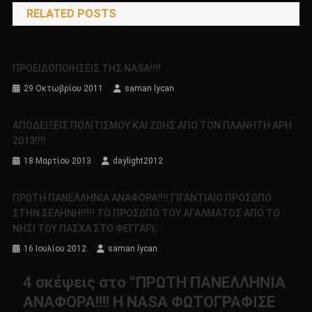
RELATED POSTS
ΠΡΟΕΙΔΟΠΟΙΗΣΕΙΣ ΤΗΣ NASA!!!!
29 Οκτωβρίου 2011
saman lycan
ΑΠΟΔΕΙΞΕΙΣ ΠΟΛΙΤΙΣΜΟΥ ΚΑΙ ΖΩΗΣ ΑΠΟ ΤΟΝ ΠΛΑΝΗΤΗ ΑΡΗ
2013!!!!
18 Μαρτίου 2013
daylight2012
ΠΡΩΤΗ ΠΑΝΕΛΛΗΝΙΑ ΑΝΑΦΟΡΑ!!!! ΓΙΓΑΝΤΙΑΙΟ ΠΡΟΣΩΠΟ
ΣΤΗΝ ΣΕΛΗΝΗ!!!!! ΤΟ ΠΡΟΣΩΠΟ ΤΟΥ ΑΓΑΛΜΑΤΟΣ ΑΠΟ ΤΟ
ΝΗΣΙ ΤΟΥ ΠΑΣΧΑ ΣΤΟ ΦΕΓΓΑΡΙ;
16 Ιουλίου 2012
saman lycan
4 σκέψεις στο “
ΠΡΩΤΗ ΠΑΝΕΛΛΗΝΙΑ
ΑΝΑΦΟΡΑ!!!! Η ΝASA ΦΩΤΟΓΡΑΦΙΣΕ