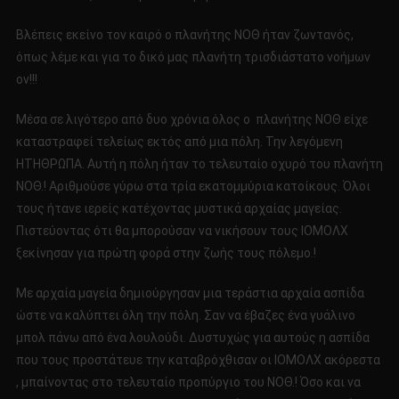
Βλέπεις εκείνο τον καιρό ο πλανήτης ΝΟΘ ήταν ζωντανός,
όπως λέμε και για το δικό μας πλανήτη τρισδιάστατο νοήμων
ον!!!
Μέσα σε λιγότερο από δυο χρόνια όλος ο πλανήτης ΝΟΘ είχε
καταστραφεί τελείως εκτός από μια πόλη. Την λεγόμενη
ΗΤΗΘΡΩΠΑ. Αυτή η πόλη ήταν το τελευταίο οχυρό του πλανήτη
ΝΟΘ.! Αριθμούσε γύρω στα τρία εκατομμύρια κατοίκους. Όλοι
τους ήτανε ιερείς κατέχοντας μυστικά αρχαίας μαγείας.
Πιστεύοντας ότι θα μπορούσαν να νικήσουν τους ΙΟΜΟΛΧ
ξεκίνησαν για πρώτη φορά στην ζωής τους πόλεμο.!
Με αρχαία μαγεία δημιούργησαν μια τεράστια αρχαία ασπίδα
ώστε να καλύπτει όλη την πόλη. Σαν να έβαζες ένα γυάλινο
μπολ πάνω από ένα λουλούδι. Δυστυχώς για αυτούς η ασπίδα
που τους προστάτευε την καταβρόχθισαν οι ΙΟΜΟΛΧ ακόρεστα
, μπαίνοντας στο τελευταίο προπύργιο του ΝΟΘ.! Όσο και να