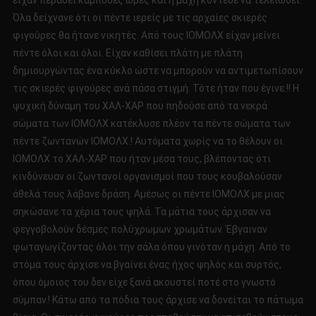
είχαν περάσει κάμποσες ώρες και η μάχη κόντευε να τελειώσει.
Όλα δείχνανε ότι οι πέντε ιερείς με τις αρχαίες σκιερές
φιγούρες θα ήτανε νικητές. Από τους ΙΟΜΟΛΧ είχαν μείνει
πέντε όλοι και όλοι. Είχαν καθίσει πλάτη με πλάτη
δημιουργώντας ένα κύκλο ώστε να μπορούν να αντιμετωπίσουν
τις σκιερές φιγούρες ανά πάσα στιγμή. Τότε ήταν που έγινε.!! Η
ψυχική δύναμη του ΧΑΛ-ΧΑΡ που πηδούσε από τα νεκρά
σώματα των ΙΟΜΟΛΧ κατέκλυσε πλέον τα πέντε σώματα των
πέντε ζωντανών ΙΟΜΟΛΧ.! Αυτόματα χωρίς να το θέλουν οι
ΙΟΜΟΛΧ το ΧΑΛ-ΧΑΡ που ήταν μέσα τους, βλέποντας ότι
κινδύνευαν οι ζωντανοί οργανισμοί που τους κουβαλούσαν
άθελά τους λάβανε δράση. Αμέσως οι πέντε ΙΟΜΟΛΧ με μιας
σηκώσανε τα χέρια τους ψηλά. Τα μάτια τους άρχισαν να
φεγγοβολούν δέσμες πολύχρωμων χρωμάτων. Έβγαιναν
φωταγωγίζοντας όλοι την σάλα όπου γινόταν η μάχη. Από το
στόμα τους άρχισε να βγαίνει ένας ήχος ψηλός και συρτός,
όπου όμοιος του δεν είχε ξανά ακουστεί ποτέ στο γνωστό
σύμπαν.! Κάτω από τα πόδια τους άρχισε να δονείται το πάτωμα