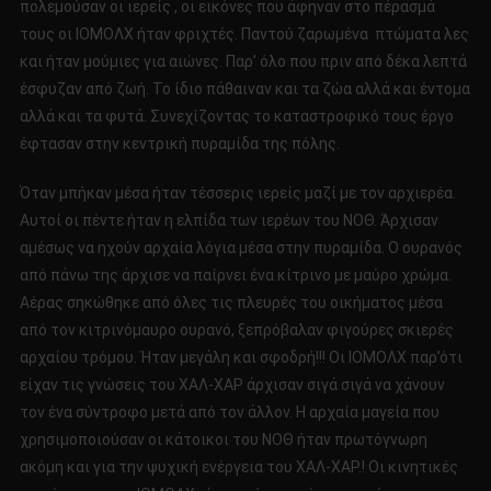
πολεμούσαν οι ιερείς , οι εικόνες που άφηναν στο πέρασμά
τους οι ΙΟΜΟΛΧ ήταν φριχτές. Παντού ζαρωμένα πτώματα λες
και ήταν μούμιες για αιώνες. Παρ’ όλο που πριν από δέκα λεπτά
έσφυζαν από ζωή. Το ίδιο πάθαιναν και τα ζώα αλλά και έντομα
αλλά και τα φυτά. Συνεχίζοντας το καταστροφικό τους έργο
έφτασαν στην κεντρική πυραμίδα της πόλης.
Όταν μπήκαν μέσα ήταν τέσσερις ιερείς μαζί με τον αρχιερέα.
Αυτοί οι πέντε ήταν η ελπίδα των ιερέων του ΝΟΘ. Άρχισαν
αμέσως να ηχούν αρχαία λόγια μέσα στην πυραμίδα. Ο ουρανός
από πάνω της άρχισε να παίρνει ένα κίτρινο με μαύρο χρώμα.
Αέρας σηκώθηκε από όλες τις πλευρές του οικήματος μέσα
από τον κιτρινόμαυρο ουρανό, ξεπρόβαλαν φιγούρες σκιερές
αρχαίου τρόμου. Ήταν μεγάλη και σφοδρή!!! Οι ΙΟΜΟΛΧ παρ’ότι
είχαν τις γνώσεις του ΧΑΛ-ΧΑΡ άρχισαν σιγά σιγά να χάνουν
τον ένα σύντροφο μετά από τον άλλον. Η αρχαία μαγεία που
χρησιμοποιούσαν οι κάτοικοι του ΝΟΘ ήταν πρωτόγνωρη
ακόμη και για την ψυχική ενέργεια του ΧΑΛ-ΧΑΡ.! Οι κινητικές