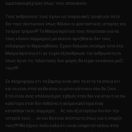
αιματορουφήχτρες όπως τους αποκαλούν.
Τους ανθρώπους τους έχουν ως ενεργειακή τροφή και ποτέ
δεν τους σκοτώνουν όπως θέλουν οι φανταστικές ιστορίες και
τα έργα τρόμου!!!! Τα Μαύρα Ιεράτεια τους πλησίασαν για να
τους κάνουν σύμμαχους μα εκείνοι αρνήθηκαν δεν τους
ενδιέφερε το θέμα καθόλου. Έχουν δηλώσει επίσημα τότε στα
Μαύρα Ιεράτεια ότι αν τυχόν εξολόθρευαν την ανθρωπότητα
όπως έγινε τις τελευταίες δυο φορές θα είχαν να κάνουν μαζί
τους!!!!
Σε πληροφορώ ότι τα βαμπίρ είναι από τα όντα τα οποία ότι
και να γίνει στην γη θα είναι οι μόνοι κάτοικοι που θα ζουν….
Έτσι είναι ένας υπολογίσιμος εχθρός όταν δεν νικιέται ή να πω
καλύτερα όταν δεν πεθαίνει ή ακόμα καλύτερα ένας
καταπληκτικός σύμμαχος….. Ας σου εξιστορήσω λοιπόν την
ιστορία τους…… αν και θα είναι απίστευτη όπως και η ύπαρξη
τους!!!! Μα ξέρεις πολύ καλά ότι είναι υπαρκτοί επάνω στην