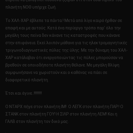
πλανήτη ΝΟΘ υπήρχε ζωή.
Το ΧΑΛ-ΧΑΡ έβλεπε τα πάντα.! Μετά από λίγο καιρό ήρθαν σε
επαφή και με αυτούς. Κατά ένα περίεργο τρόπο παρ’ όλο την
μεγάλη τους πείνα δεν κάνανε τις καταστροφές που κάνανε
στην επιφάνεια. Εκεί λοιπόν μάθανε για τις ηλεκτρομαγνητικές
τριγωνοδιαγνωστικές πύλες της ύλης. Με την δύναμη του ΧΑΛ-
ΧΑΡ κατάλαβαν ότι ενεργοποιώντας τις πύλες μπορούσαν να
βρεθούν σε οποιοδήποτε πλανήτη θέλανε. Με μεγάλη θλίψη
συμφωνήσανε να χωριστούν και ο καθένας να πάει σε
διαφορετικό πλανήτη.
Έτσι και έγινε..!!!!!!!!!
Ο ΝΤΑΡΧ πήγε στον πλανήτη ΙΜ! Ο ΛΕΓΚ στον πλανήτη ΠΑΡ.! Ο
ΣΤΑΝΚ στον πλανήτη ΓΟΥ! Η ΣΙΛΡ στον πλανήτη ΛΕΜ! Και η
ΓΑΛΒ στον πλανήτη τον δικό μας.