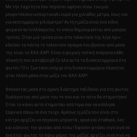
Με την ταχύτητα που πηγαίνει αφήνει πίσω του μια
μπορντόκοκκινοπορτοκαλί ουρά για χιλιάδες μέτρα, ίσως και
για εκατομμύρια χιλιόμετρα.! Αυτή η μάζα είναι ένα είδος
ψυχικού εκτοπλάσματος το οποίο δημιουργείται από μαύρες
τρύπες. Όταν μια τρύπα είναι στα τελευταία της λίγο πριν
κλείσει τα πάντα το τελευταίο πράγμα που βγαίνει από μέσα
της είναι το ΧΑΛ-ΧΑΡ!. Είναι η ψυχική τοπική ενέργεια κάθε
πλανήτη που καταβρόχθιζε όλα αυτά τα δισεκατομμύρια έτη
φωτός.! Ότι ζωντανό υπήρχε στα δισεκατομμύρια πλανήτες
ήταν πλέον μέσα στην μάζα του ΧΑΛ-ΧΑΡ!
Φεύγοντας μέσα στο αχανή διάστημα ταξιδεύει για έτη φωτός
διαλέγοντας από μόνο του το που και το πότε θα σταματήσει!
Όταν το κάνει αυτό σταματάει απότομα σαν να κόλλησε
ξαφνικά πάνω σε ένα τοίχο. Αμέσως η μάζα που είναι στο
κέντρο αρχίζει να πηγαίνει μπροστά , αργά και σταθερά , λες
και κάποιος την φυσάει από πίσω.! Εφόσον φτάσει σιγά σιγά σε
ένα έτος φωτός το πάνω μέρος της μάζας αρχίζει σιγά σιγά να