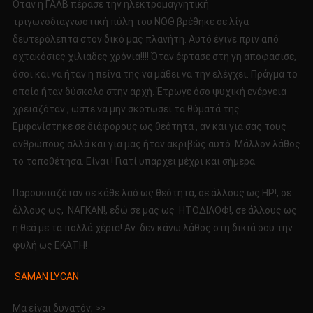
Όταν η ΓΑΛΒ πέρασε την ηλεκτρομαγνητική
τριγωνοδιαγνωστική πύλη του ΝΟΘ βρέθηκε σε λίγα
δευτερόλεπτα στον δικό μας πλανήτη. Αυτό έγινε πριν από
οχτακόσιες χιλιάδες χρόνια!!!! Όταν έφτασε στη γη αποφάσισε,
όσοι και να ήταν η πείνα της να μάθει να την ελέγχει. Πράγμα το
οποίο ήταν δύσκολο στην αρχή. Έτρωγε όσο ψυχική ενέργεια
χρειαζόταν , ώστε να μην σκοτώσει τα θύματά της.
Εμφανίστηκε σε διάφορους ως θεότητα , αν και για σας τους
ανθρώπους αλλά και για μας ήταν ακριβώς αυτό. Μάλλον λάθος
το τοποθέτησα. Είναι.! Γιατί υπάρχει μέχρι και σήμερα.
Παρουσιαζόταν σε κάθε λαό ως θεότητα, σε άλλους ως ΗΡ!, σε
άλλους ως, ΝΑΓΚΑΝ!, εδώ σε μας ως ΗΤΟΔΙΛΟΦ!, σε άλλους ως
η θεά με τα πολλά χέρια! Αν δεν κάνω λάθος στη δικιά σου την
φυλή ως ΕΚΑΤΗ!
SAMAN LYCAN
Μα είναι δυνατόν; >>