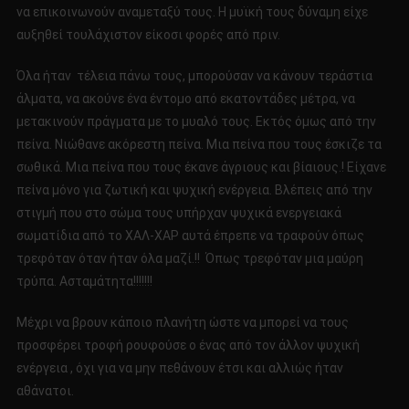
να επικοινωνούν αναμεταξύ τους. Η μυϊκή τους δύναμη είχε
αυξηθεί τουλάχιστον είκοσι φορές από πριν.
Όλα ήταν τέλεια πάνω τους, μπορούσαν να κάνουν τεράστια
άλματα, να ακούνε ένα έντομο από εκατοντάδες μέτρα, να
μετακινούν πράγματα με το μυαλό τους. Εκτός όμως από την
πείνα. Νιώθανε ακόρεστη πείνα. Μια πείνα που τους έσκιζε τα
σωθικά. Μια πείνα που τους έκανε άγριους και βίαιους.! Είχανε
πείνα μόνο για ζωτική και ψυχική ενέργεια. Βλέπεις από την
στιγμή που στο σώμα τους υπήρχαν ψυχικά ενεργειακά
σωματίδια από το ΧΑΛ-ΧΑΡ αυτά έπρεπε να τραφούν όπως
τρεφόταν όταν ήταν όλα μαζί.!! Όπως τρεφόταν μια μαύρη
τρύπα. Ασταμάτητα!!!!!!!
Μέχρι να βρουν κάποιο πλανήτη ώστε να μπορεί να τους
προσφέρει τροφή ρουφούσε ο ένας από τον άλλον ψυχική
ενέργεια , όχι για να μην πεθάνουν έτσι και αλλιώς ήταν
αθάνατοι.