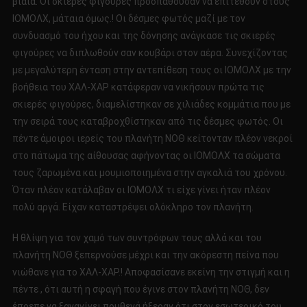
βίαια. Οι σκιερές φιγούρες προσπαθούσαν να επιτεθούν στους
ΙΟΜΟΛΧ, μάταια όμως.! Οι δέσμες φωτός μαζί με τον
συνδυασμό του ήχου και της δόνησης ανάγκασε τις σκιερές
φιγούρες να διπλωθούν σαν κουβάρι στον αέρα. Συνεχίζοντας
με μεγαλύτερη ένταση στην αντεπίθεση τους οι ΙΟΜΟΛΧ με την
βοήθεια του ΧΑΛ-ΧΑΡ κατάφεραν να νικήσουν πρώτα τις
σκιερές φιγούρες, διαμελίστηκαν σε χιλιάδες κομμάτια που με
την σειρά τους καταβροχθίστηκαν από τις δέσμες φωτός. Οι
πέντε άμοιροι ιερείς του πλανήτη ΝΟΘ κείτονταν πλέον νεκροί
στο πάτωμα της αίθουσας αφήνοντας οι ΙΟΜΟΛΧ τα σώματα
τους ζαρωμένα και μουμιοποιημένα στην αγκαλιά του χρόνου.
Όταν πλέον κατάλαβαν οι ΙΟΜΟΛΧ τι είχε γίνει ήταν πλέον
πολύ αργά. Είχαν καταστρέψει ολόκληρο τον πλανήτη.
Η θλίψη για τον χαμό των συντρόφων τους αλλά και του
πλανήτη ΝΟΘ ξεπερνούσε μέχρι και την ακόρεστη πείνα που
νιώθανε για το ΧΑΛ-ΧΑΡ.! Αποφασίσανε εκείνη την στιγμή και η
πέντε , ότι αυτή η σφαγή που έγινε στον πλανήτη ΝΟΘ, δεν
έπρεπε να ξαναγίνει πουθενά ήξεραν ότι στον εσωτερικό του