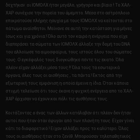
δεχτήκαν οι ΙΟΜΟΛΧ ήταν μεγάλο, γρήγορο και βίαιο.! Το ΧΑΛ-
ΧΑΡ συνέχισε την πορεία του άμεμπτο. Μέσα στο αστρόπλοιο
επικρατούσε πλήρης ησυχία με τους ΙΟΜΟΛΧ να κείτονται στο
πάτωμα αναίσθητοι. Μείνανε σε αυτή την κατάσταση για μήνες
ίσως και για χρόνια.! Όλο αυτό τον καιρό η ενέργεια που είχε
διαπεράσει τα σώματα των ΙΟΜΟΛΧ άλλαξε την δομή του DNA
του αλλοίωσε τα αιμοσφαίρια, τους ιστούς όλου του σώματος
τους. Ο εγκέφαλός τους διογκώθηκε πέντε τις εκατό. Όλα
πλέον είχαν αλλάξει μέσα τους.!! Όλα τους τα εσωτερικά
όργανα, όλες τους οι αισθήσεις , τα πάντα.! Εκτός από την
εξωτερική τους εμφάνιση η οποία έμεινε η ίδια. Όταν κάποια
στιγμή τελείωσε ότι τους έκανε η ψυχική ενέργεια από το ΧΑΛ-
ΧΑΡ άρχισαν να έχουν και πάλι τις αισθήσεις τους.
Κοιτάζοντας ο ένας των άλλων κατάλαβαν ότι πλέον δεν ήταν
αυτοί που ήταν όταν έφυγαν από των πλανήτη τους. Είχαν γίνει
κάτι το διαφορετικό.! Είχαν αλλάξει προς το καλύτερο. Όλες
τους οι αισθήσεις ήταν στο ζενίθ. Μπορούσαν τηλεπαθητικός