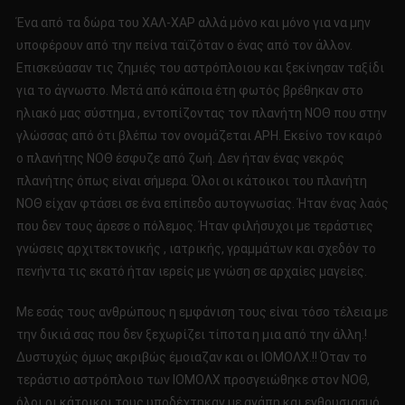
Ένα από τα δώρα του ΧΑΛ-ΧΑΡ αλλά μόνο και μόνο για να μην
υποφέρουν από την πείνα ταϊζόταν ο ένας από τον άλλον.
Επισκεύασαν τις ζημιές του αστρόπλοιου και ξεκίνησαν ταξίδι
για το άγνωστο. Μετά από κάποια έτη φωτός βρέθηκαν στο
ηλιακό μας σύστημα , εντοπίζοντας τον πλανήτη ΝΟΘ που στην
γλώσσας από ότι βλέπω τον ονομάζεται ΑΡΗ. Εκείνο τον καιρό
ο πλανήτης ΝΟΘ έσφυζε από ζωή. Δεν ήταν ένας νεκρός
πλανήτης όπως είναι σήμερα. Όλοι οι κάτοικοι του πλανήτη
ΝΟΘ είχαν φτάσει σε ένα επίπεδο αυτογνωσίας. Ήταν ένας λαός
που δεν τους άρεσε ο πόλεμος. Ήταν φιλήσυχοι με τεράστιες
γνώσεις αρχιτεκτονικής , ιατρικής, γραμμάτων και σχεδόν το
πενήντα τις εκατό ήταν ιερείς με γνώση σε αρχαίες μαγείες.
Με εσάς τους ανθρώπους η εμφάνιση τους είναι τόσο τέλεια με
την δικιά σας που δεν ξεχωρίζει τίποτα η μια από την άλλη.!
Δυστυχώς όμως ακριβώς έμοιαζαν και οι ΙΟΜΟΛΧ.!! Όταν το
τεράστιο αστρόπλοιο των ΙΟΜΟΛΧ προσγειώθηκε στον ΝΟΘ,
όλοι οι κάτοικοι τους υποδέχτηκαν με αγάπη και ενθουσιασμό.