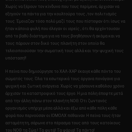
Χωρίς να ξέρουν τον κίνδυνο που τους περίμενε, άρχισαν να
εξηγούν τα πάντα για την κουλτούρα τους ,τον πολιτισμός
τους. Έμοιαζαν τόσο πολύ μαζί τους που πίστεψαν ότι ίσως να
ήταν κάποια φυλή που έλεγαν οι ιερείς , ότι θα ερχόντουσαν
από το βαθύ διάστημα για να τους βοηθήσουν ή ακόμα και να
τους πάρουν στον δικό τους πλανήτη στον οποίο θα
τελειοποιούσαν την σωματική τους αλλά και την ψυχική τους
υπόσταση!!
Η πείνα που δημιούργησε το ΧΑΛ-ΧΑΡ έκαιγε κάθε πόντο του
σώματός τους. Όλα τα εσωτερικά τους όργανα πονάγανε για
ψυχική και ζωτική ενέργεια. Χωρίς να χάσουνε καθόλου χρόνο
άρχισαν το καταστροφικό τους έργο. Η μια πόλη έπεφτε μετά
από την άλλη πάνω στον πλανήτη ΝΟΘ. Ότι ζωντανός
οργανισμός υπήρχε μέσα αλλά και έξω από κάθε πόλη κάθε
φορά που περνούσαν οι ΙΟΜΟΛΧ πέθαιναν. Η πείνα τους ήταν
ασταμάτητη, σάρωνε στο πέρασμα τους από τους κατοίκους
του ΝΟΘ τα ζώα.! Τα φυτά! Τα ψάρια! Τα πάντα!