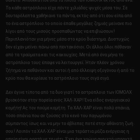
θάνατο. Αποδεκάτισε όλα τα πλοία των ΙΟΜΟΛΧ εκτός από ένα.
Το κάθε αστρόπλοιο είχε πέντε χιλιάδες ψυχές μέσα του. Σε
δευτερόλεπτα χαθήκανε τα πάντα, εκτός από ότι σου είπα από
το ένα αστρόπλοιο το οποίο έπαθε μεγάλες ζημιές μείνανε πιο
λίγοι από τους μισούς προσπαθώντας να επιβιώσουν.!
Περιπλανιόταν για μήνες μέσα στο κρύο διάστημα. Δυστυχώς
δεν είχαν μείνει πάνω από πεντακόσιοι. Οι άλλοι όλοι πέθαναν
από τα τραύματα και τις κακουχίες. Μετά από ένα μήνα το
αστρόπλοιο τους έπαψε να λειτουργεί. Ήταν πλέον χρόνου
ζήτημα να πεθάνουν και αυτοί ή από έλλειψη οξυγόνου ή από το
κρύο που θα κυρίευε το αστρόπλοιο τους σιγά σιγά.
Δεν έγινε τίποτα από τα δυο γιατί το αστρόπλοιο των ΙΟΜΟΛΧ
βρισκόταν στην πορεία ενός ΧΑΛ-ΧΑΡ.! Ένα είδος ενεργειακού
κομήτη! Ας τον πούμε κομήτη. Τα ΧΑΛ-ΧΑΡ είναι πολύ σπάνια,
τόσο σπάνια που αν ζούσες στο κενό του παγωμένου
σύμπαντος ίσως και να μην το έβλεπες ποτέ στην αθάνατη ζωή
σου.! Λοιπόν τα ΧΑΛ-ΧΑΡ είναι μια τεράστια μάζα ενέργειας η
οποία είναι ορατή με το μάτι. Έχει ένα χρώμα ανοιχτό μπορντό.