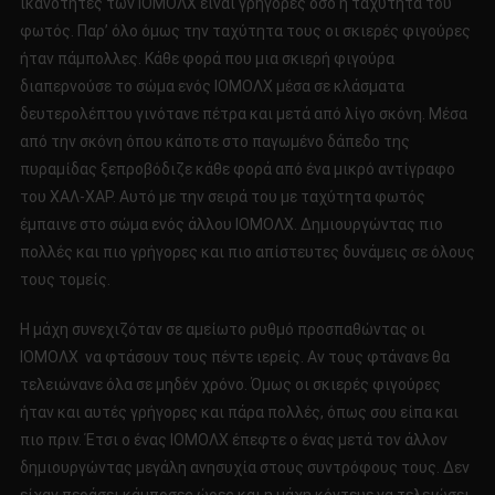
ικανότητες των ΙΟΜΟΛΧ είναι γρήγορες όσο η ταχύτητα του
φωτός. Παρ’ όλο όμως την ταχύτητα τους οι σκιερές φιγούρες
ήταν πάμπολλες. Κάθε φορά που μια σκιερή φιγούρα
διαπερνούσε το σώμα ενός ΙΟΜΟΛΧ μέσα σε κλάσματα
δευτερολέπτου γινότανε πέτρα και μετά από λίγο σκόνη. Μέσα
από την σκόνη όπου κάποτε στο παγωμένο δάπεδο της
πυραμίδας ξεπροβόδιζε κάθε φορά από ένα μικρό αντίγραφο
του ΧΑΛ-ΧΑΡ. Αυτό με την σειρά του με ταχύτητα φωτός
έμπαινε στο σώμα ενός άλλου ΙΟΜΟΛΧ. Δημιουργώντας πιο
πολλές και πιο γρήγορες και πιο απίστευτες δυνάμεις σε όλους
τους τομείς.
Η μάχη συνεχιζόταν σε αμείωτο ρυθμό προσπαθώντας οι
ΙΟΜΟΛΧ να φτάσουν τους πέντε ιερείς. Αν τους φτάνανε θα
τελειώνανε όλα σε μηδέν χρόνο. Όμως οι σκιερές φιγούρες
ήταν και αυτές γρήγορες και πάρα πολλές, όπως σου είπα και
πιο πριν. Έτσι ο ένας ΙΟΜΟΛΧ έπεφτε ο ένας μετά τον άλλον
δημιουργώντας μεγάλη ανησυχία στους συντρόφους τους. Δεν