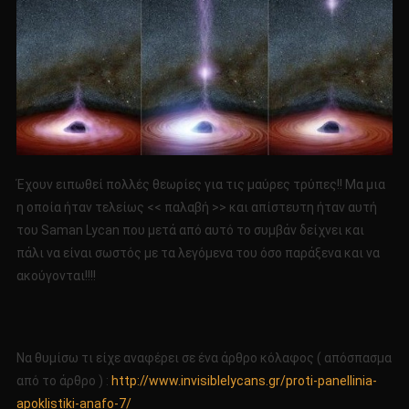
Έχουν ειπωθεί πολλές θεωρίες για τις μαύρες τρύπες!! Μα μια
η οποία ήταν τελείως << παλαβή >> και απίστευτη ήταν αυτή
του Saman Lycan που μετά από αυτό το συμβάν δείχνει και
πάλι να είναι σωστός με τα λεγόμενα του όσο παράξενα και να
ακούγονται!!!!
Να θυμίσω τι είχε αναφέρει σε ένα άρθρο κόλαφος ( απόσπασμα
από το άρθρο ) :
http://www.invisiblelycans.gr/proti-panellinia-
apoklistiki-anafo-7/