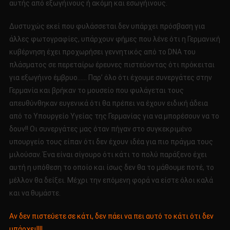
αυτής από εξωγήινους ή ακόμη και εσωγήινους.
Δυστυχώς εκεί που φυλάσσεται δεν υπάρχει πρόσβαση για
άλλες φωτογραφίες, υπάρχουν φήμες που λένε ότι η Γερμανική
κυβέρνηση έχει προχωρήσει γεννητικός από το DNA του
πλάσματος σε περεταίρω έρευνες πιστεύοντας ότι πρόκειται
για εξωγήινο έμβρυο…… Παρ’ όλο ότι έχουμε συνεργάτες στην
Γερμανία και βρήκαν το μουσείο που φυλάγεται τους
απευθύνθηκαν ευγενικά ότι θα πρέπει να έχουν ειδική άδεια
από το Υπουργείο Υγείας της Γερμανίας για να μπορέσουν να το
δουν!! Οι συνεργάτες μας όταν πήγαν στο συγκεκριμένο
υπουργείο τους είπαν ότι δεν έχουν ιδέα για πιο πράγμα τους
μιλούσαν. Ένα είναι σίγουρο ότι κάτι το πολύ παράξενο έχει
αυτή η υπόθεση το οποίο και ίσως δεν θα το μάθουμε ποτέ, το
μέλλον θα δείξει. Μέχρι την επόμενη φορά να είστε όλοι καλά
και να θυμάστε.
Αν δεν πιστεύετε σε κάτι, δεν πάει να πει αυτό το κάτι ότι δεν
υπάρχει!!!!