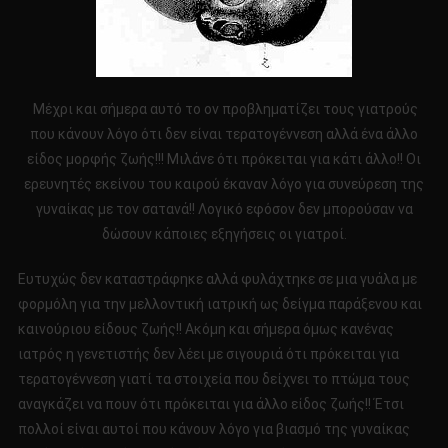
Μέχρι και σήμερα αυτό το ον προβληματίζει τους γιατρούς
που κάνουν λόγο ότι δεν είναι τερατογέννεση αλλά ένα άλλο
είδος μορφής ζωής!!! Μιλάνε ότι πρόκειται για κάτι άλλο!! Οι
ερευνητές εκείνου του καιρού έκαναν λόγο για συνεύρεση της
γυναίκας με τον σατανά!! Λογικό εφόσον δεν μπορούσαν να
δώσουν κάποιες εξηγήσεις οι γιατροί.
Ευτυχώς δεν καταστράφηκε αλλά φυλάχτηκε σε μια γυάλα με
φορμόλη για την μελλοντική ιατρική ως δείγμα παράξενου και
καινούριου είδους ζωής!! Ακόμη και σήμερα όμως κανένας
ιατρός η γενετιστής δεν λέει με σιγουριά ότι πρόκειται για
τερατογέννεση γιατί τα στοιχεία που δείχνει το πτώμα τους
αναγκάζει να πουν ότι πρόκειται για άλλο είδος ζωής!! Έτσι
πολλοί είναι αυτοί που κάνουν λόγο για βιασμό της γυναίκας