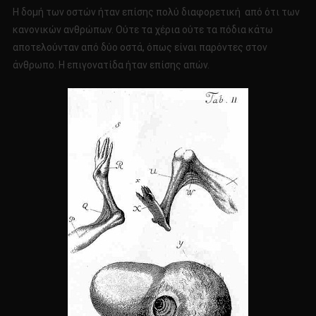
Η δομή των οστών ήταν επίσης πολύ διαφορετική από ότι των
κανονικών ανθρώπων. Ούτε τα χέρια ούτε τα πόδια κάτω
αποτελούνταν από δύο οστά, όπως είναι παρόντες στον
άνθρωπο. Η επιγονατίδα ήταν επίσης απών.