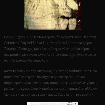
Πριν 265 χρόνια, η 28 ετών Γερμανίδα ονόματι Sophi Johanna
Schmied ( Σοφία Τζοάνα Σκχιέντ ) όπου ζούσε στο χωριό
Taucha ( Ταούκχα ) κοντά στη Λειψία, γέννησε ένα τέρας που
δεν μοιάζει με κανένα άλλο. Αυτό το τέρας έχει γίνει γνωστό
ως « Άνθρωπος Κοτόπουλο ».
Κατά τη διάρκεια της αυτοψίας, ο γιατρός διαπίστωσε ότι το
υπερμέγεθες κεφάλι δεν είχε τα χαρακτηριστικά του
υδροκεφάλου και ο όγκος σαν απόφυση ήταν εντελώς γεμάτο
με ύλη του εγκεφάλου. Η καρδιά δεν έχει περικάρδιο, αλλά αντ
‘αυτού, εντάσσονται σε μια « παραδόξως λεπτή μεμβράνη ».