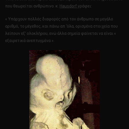
που θεωρείται ανθρώπινο. κ.
Hausdorf
γράφει:
« Υπάρχουν πολλές διαφορές από τον άνθρωπο σε μεγάλο
αριθμό, το μέγεθος, και πάνω απ ‘όλα, ορισμένα στοιχεία που
λείπουν εξ’ ολοκλήρου, ενώ άλλα σημεία φαίνεται να είναι «
εξαιρετικά ανεπτυγμένα ».