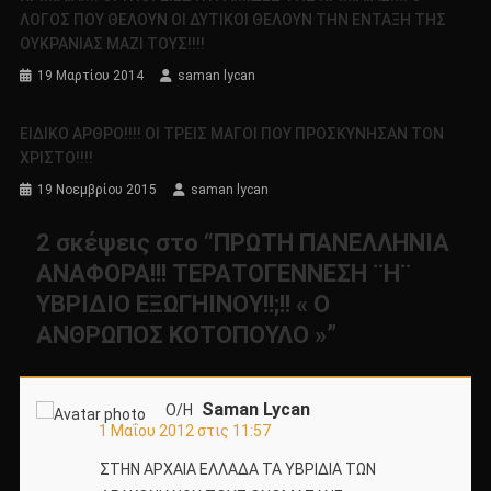
ΛΟΓΟΣ ΠΟΥ ΘΕΛΟΥΝ ΟΙ ΔΥΤΙΚΟΙ ΘΕΛΟΥΝ ΤΗΝ ΕΝΤΑΞΗ ΤΗΣ
ΟΥΚΡΑΝΙΑΣ ΜΑΖΙ ΤΟΥΣ!!!!
19 Μαρτίου 2014
saman lycan
ΕΙΔΙΚΟ ΑΡΘΡΟ!!!! ΟΙ ΤΡΕΙΣ ΜΑΓΟΙ ΠΟΥ ΠΡΟΣΚΥΝΗΣΑΝ ΤΟΝ
ΧΡΙΣΤΟ!!!!
19 Νοεμβρίου 2015
saman lycan
2 σκέψεις στο “
ΠΡΩΤΗ ΠΑΝΕΛΛΗΝΙΑ
ΑΝΑΦΟΡΑ!!! ΤΕΡΑΤΟΓΕΝΝΕΣΗ ¨Η¨
ΥΒΡΙΔΙΟ ΕΞΩΓΗΙΝΟΥ!!;!! « Ο
ΑΝΘΡΩΠΟΣ ΚΟΤΟΠΟΥΛΟ »
”
Saman Lycan
Ο/Η
1 Μαΐου 2012 στις 11:57
ΣΤΗΝ ΑΡΧΑΙΑ ΕΛΛΑΔΑ ΤΑ ΥΒΡΙΔΙΑ ΤΩΝ