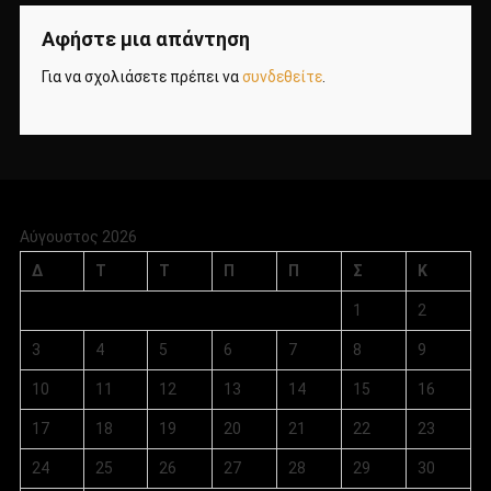
Αφήστε μια απάντηση
Για να σχολιάσετε πρέπει να
συνδεθείτε
.
Αύγουστος 2026
Δ
Τ
Τ
Π
Π
Σ
Κ
1
2
3
4
5
6
7
8
9
10
11
12
13
14
15
16
17
18
19
20
21
22
23
24
25
26
27
28
29
30