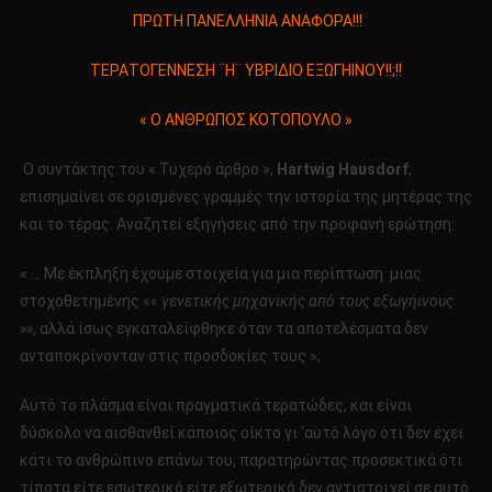
ΠΡΩΤΗ
ΠΡΩΤΗ ΠΑΝΕΛΛΗΝΙΑ ΑΝΑΦΟΡΑ!!!
ΠΑΝΕΛΛΗΝΙΑ
ΑΝΑΦΟΡΑ!!!
ΤΕΡΑΤΟΓΕΝΝΕΣΗ ¨Η¨ ΥΒΡΙΔΙΟ ΕΞΩΓΗΙΝΟΥ!!;!!
ΤΕΡΑΤΟΓΕΝΝΕΣΗ
¨Η¨
« Ο ΑΝΘΡΩΠΟΣ ΚΟΤΟΠΟΥΛΟ »
ΥΒΡΙΔΙΟ
ΕΞΩΓΗΙΝΟΥ!!;!!
Ο συντάκτης του « Τυχερό άρθρο »,
Hartwig Hausdorf
,
«
επισημαίνει σε ορισμένες γραμμές την ιστορία της μητέρας της
Ο
και το τέρας. Αναζητεί εξηγήσεις από την προφανή ερώτηση:
ΑΝΘΡΩΠΟΣ
ΚΟΤΟΠΟΥΛΟ
« … Με έκπληξη έχουμε στοιχεία για μια περίπτωση μιας
»
στοχοθετημένης ««
γενετικής μηχανικής από τους εξωγήινους
»»
, αλλά ίσως εγκαταλείφθηκε όταν τα αποτελέσματα δεν
ανταποκρίνονταν στις προσδοκίες τους »;
Αυτό το πλάσμα είναι πραγματικά τερατώδες, και είναι
δύσκολο να αισθανθεί κάποιος οίκτο γι ‘αυτό λόγο ότι δεν έχει
κάτι το ανθρώπινο επάνω του, παρατηρώντας προσεκτικά ότι
τίποτα είτε εσωτερικό είτε εξωτερικό δεν αντιστοιχεί σε αυτό